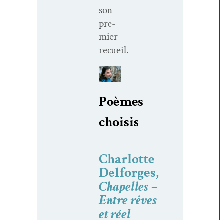
son
pre­
mier
recueil.
Poèmes
choi­sis
Charlotte
Delforges,
Chapelles –
Entre rêves
et réel