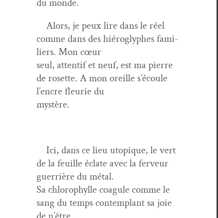
du monde.
Alors, je peux lire dans le réel
comme dans des hiéro­glyphes fam­i­
liers. Mon cœur
seul, atten­tif et neuf, est ma pierre
de rosette. A mon oreille s’é­coule
l’en­cre fleurie du
mystère.
Ici, dans ce lieu utopique, le vert
de la feuille éclate avec la fer­veur
guer­rière du métal.
Sa chloro­phylle coag­ule comme le
sang du temps con­tem­plant sa joie
de n’être.