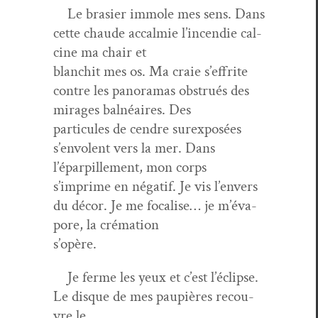
Le brasi­er immole mes sens. Dans
cette chaude accalmie l’in­cendie cal­
cine ma chair et
blan­chit mes os. Ma craie s’ef­frite
con­tre les panora­mas obstrués des
mirages bal­néaires. Des
par­tic­ules de cen­dre sur­ex­posées
s’en­v­o­lent vers la mer. Dans
l’éparpillement, mon corps
s’im­prime en négatif. Je vis l’envers
du décor. Je me focalise… je m’é­va­
pore, la crémation
s’opère.
Je ferme les yeux et c’est l’éclipse.
Le disque de mes paupières recou­
vre le