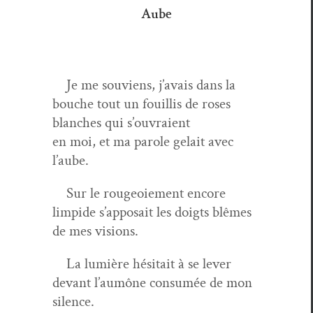
Aube
Je me sou­viens, j’avais dans la
bouche tout un fouil­lis de ros­es
blanch­es qui s’ouvraient
en moi, et ma parole gelait avec
l’aube.
Sur le rougeoiement encore
limpi­de s’ap­po­sait les doigts blêmes
de mes visions.
La lumière hési­tait à se lever
devant l’aumône con­sumée de mon
silence.