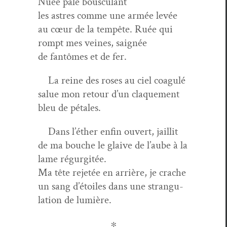
Nuée pâle bousculant
les astres comme une armée lev­ée
au cœur de la tem­pête. Ruée qui
rompt mes veines, saignée
de fan­tômes et de fer.
La reine des ros­es au ciel coag­ulé
salue mon retour d’un claque­ment
bleu de pétales.
Dans l’éther enfin ouvert, jail­lit
de ma bouche le glaive de l’aube à la
lame régurgitée.
Ma tête rejetée en arrière, je crache
un sang d’é­toiles dans une stran­gu­
la­tion de lumière.
∗