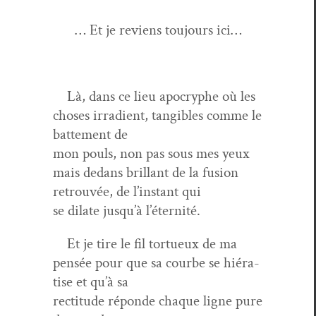
… Et je reviens tou­jours ici…
Là, dans ce lieu apoc­ryphe où les
choses irra­di­ent, tan­gi­bles comme le
bat­te­ment de
mon pouls, non pas sous mes yeux
mais dedans bril­lant de la fusion
retrou­vée, de l’in­stant qui
se dilate jusqu’à l’éternité.
Et je tire le fil tortueux de ma
pen­sée pour que sa courbe se hiéra­
tise et qu’à sa
rec­ti­tude réponde chaque ligne pure