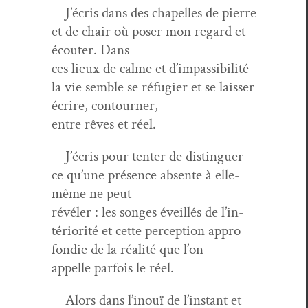
J’écris dans des chapelles de pierre
et de chair où pos­er mon regard et
écouter. Dans
ces lieux de calme et d’im­pas­si­bil­ité
la vie sem­ble se réfugi­er et se laiss­er
écrire, contourner,
entre rêves et réel.
J’écris pour ten­ter de dis­tinguer
ce qu’une présence absente à elle-
même ne peut
révéler : les songes éveil­lés de l’in­
téri­or­ité et cette per­cep­tion appro­
fondie de la réal­ité que l’on
appelle par­fois le réel.
Alors dans l’inouï de l’in­stant et