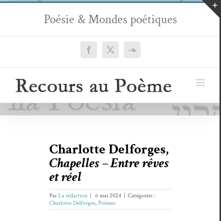
Passer
Poésie & Mondes poétiques
au
contenu
Facebook
X
SoundCloud
Charlotte Delforges,
Chapelles – Entre rêves
et réel
Par
La rédaction
|
6 mai 2024
|
Catégories :
Charlotte Delforges
,
Poèmes