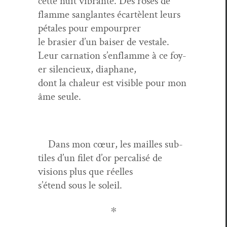
cette nuit vibrante. Des ros­es de
flamme sanglantes écartè­lent leurs
pétales pour empourprer
le brasi­er d’un bais­er de vestale.
Leur car­na­tion s’en­flamme à ce foy­
er silen­cieux, diaphane,
dont la chaleur est vis­i­ble pour mon
âme seule.
Dans mon cœur, les mailles sub­
tiles d’un filet d’or per­cal­isé de
visions plus que réelles
s’é­tend sous le soleil.
∗