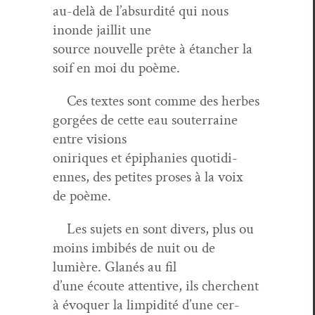
au-delà de l’ab­sur­dité qui nous
inonde jail­lit une
source nou­velle prête à étanch­er la
soif en moi du poème.
Ces textes sont comme des herbes
gorgées de cette eau souter­raine
entre visions
oniriques et épipha­nies quo­ti­di­
ennes, des petites pros­es à la voix
de poème.
Les sujets en sont divers, plus ou
moins imbibés de nuit ou de
lumière. Glanés au fil
d’une écoute atten­tive, ils cherchent
à évo­quer la lim­pid­ité d’une cer­