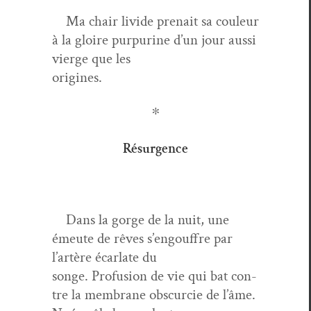
Ma chair livide pre­nait sa couleur
à la gloire pur­purine d’un jour aus­si
vierge que les
origines.
∗
Résurgence
Dans la gorge de la nuit, une
émeute de rêves s’engouffre par
l’artère écar­late du
songe. Pro­fu­sion de vie qui bat con­
tre la mem­brane obscur­cie de l’âme.