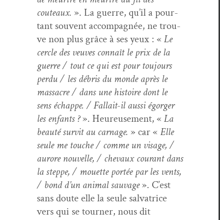
couteaux.
». La guerre, qu’il a pour­
tant sou­vent accom­pa­g­née, ne trou­
ve non plus grâce à ses yeux : «
Le
cer­cle des veuves con­naît le prix de la
guerre / tout ce qui est pour tou­jours
per­du / les débris du monde après le
mas­sacre / dans une his­toire dont le
sens échappe. / Fal­lait-il aus­si égorg­er
les enfants ?
». Heureuse­ment, «
La
beauté survit au car­nage.
» car «
Elle
seule me touche / comme un vis­age, /
aurore nou­velle, / chevaux courant dans
la steppe, / mou­ette portée par les vents,
/ bond d’un ani­mal sauvage
». C’est
sans doute elle la seule sal­va­trice
vers qui se tourn­er, nous dit