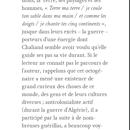
sions, la Terre, ses paysages et ses
hommes, «
Terre ma terre / je coule
ton sable dans ma main / et comme les
doigts / je chante tes cinq con­ti­nents
»,
jusque dans leurs excès – la guerre –
por­teurs d’une énergie dont
Chaliand sem­ble avoir voulu qu’elle
guide ses pas sa vie durant. Si le
lecteur ne con­naît pas le par­cours de
l’auteur, rap­pelons que cet octogé­
naire a mené une exis­tence de
grand curieux des choses de ce
monde, des gens et de leurs cul­tures
divers­es ; anti­colo­nial­iste act­if
(durant la guerre d’Algérie), il a
par­ticipé par la suite à de nom­
breuses guéril­las, a beau­coup voy­