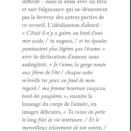
dif­fi­cile – mais là aus­si avec un brio
et une ful­gu­rance qui ne démentent
pas la fer­veur des autres par­ties de
ce recueil. L’idéalisation d’abord :
«
C’était il n’y a guère, au bord d’une
mer acide, / tu nageais, / et tes épaules
parais­saient plus légères que l’écume.
»
avec la déc­la­ra­tion d’amour sans
ambigüité, «
Je t’aime, la gorge nouée
aux fibres de l’été / chaque aube
m’éveille tes yeux au fond de mon
regard / ma femme heureuse jusqu’au
bord des paupières.
», ensuite la
louange du corps de l’aimée, en
images déli­cates, «
Ta cuisse où per­le
le long filet de vie intérieure. / Et le
mer­veilleux éclate­ment de ton ven­tre, /