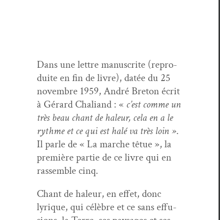
Dans une let­tre man­u­scrite (repro­
duite en fin de livre), datée du 25
novem­bre 1959, André Bre­ton écrit
à Gérard Chaliand : «
c’est comme un
très beau chant de haleur, cela en a le
rythme et ce qui est halé va très loin »
.
Il par­le de « La marche têtue », la
pre­mière par­tie de ce livre qui en
rassem­ble cinq.
Chant de haleur, en effet, donc
lyrique, qui célèbre et ce sans effu­