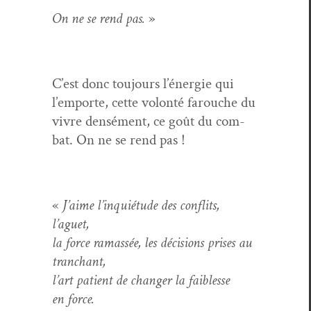
On ne se rend pas.
»
C’est donc tou­jours l’énergie qui
l’emporte, cette volon­té farouche du
vivre den­sé­ment, ce goût du com­
bat. On ne se rend pas !
«
J’aime l’inquiétude des con­flits,
l’aguet,
la force ramassée, les déci­sions pris­es au
tranchant,
l’art patient de chang­er la faib­lesse
en force.