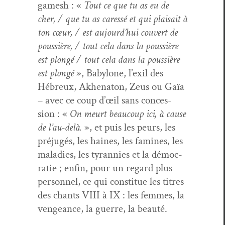
gamesh : «
Tout ce que tu as eu de
cher, / que tu as caressé et qui plai­sait à
ton cœur, / est aujourd’hui cou­vert de
pous­sière, / tout cela dans la pous­sière
est plongé / tout cela dans la pous­sière
est plongé
», Baby­lone, l’exil des
Hébreux, Akhen­aton, Zeus ou Gaïa
– avec ce coup d’œil sans con­ces­
sion : «
On meurt beau­coup ici, à cause
de l’au-delà.
», et puis les peurs, les
préjugés, les haines, les famines, les
mal­adies, les tyran­nies et la démoc­
ra­tie ; enfin, pour un regard plus
per­son­nel, ce qui con­stitue les titres
des chants VIII à IX : les femmes, la
vengeance, la guerre, la beauté.