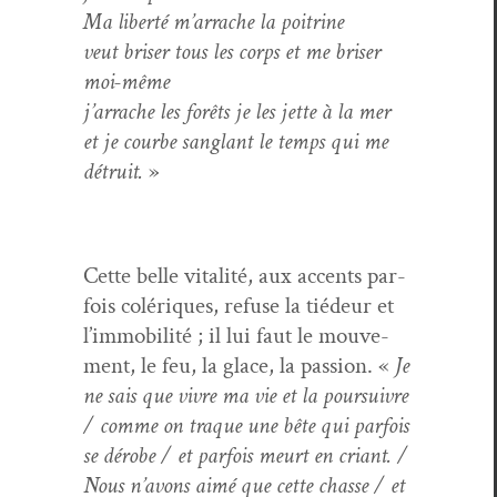
Ma lib­erté m’arrache la poitrine
veut bris­er tous les corps et me bris­er
moi-même
j’arrache les forêts je les jette à la mer
et je courbe sanglant le temps qui me
détru­it.
»
Cette belle vital­ité, aux accents par­
fois colériques, refuse la tiédeur et
l’immobilité ; il lui faut le mou­ve­
ment, le feu, la glace, la pas­sion. «
Je
ne sais que vivre ma vie et la pour­suiv­re
/ comme on traque une bête qui par­fois
se dérobe / et par­fois meurt en cri­ant. /
Nous n’avons aimé que cette chas­se / et