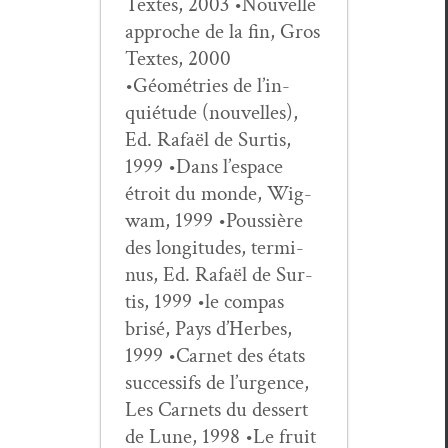
Textes, 2003 •Nou­velle
approche de la fin, Gros
Textes, 2000
•Géométries de l’in­
quié­tude (nou­velles),
Ed. Rafaël de Sur­tis,
1999 •Dans l’e­space
étroit du monde, Wig­
wam, 1999 •Pous­sière
des lon­gi­tudes, ter­mi­
nus, Ed. Rafaël de Sur­
tis, 1999 •le com­pas
brisé, Pays d’Herbes,
1999 •Car­net des états
suc­ces­sifs de l’ur­gence,
Les Car­nets du dessert
de Lune, 1998 •Le fruit