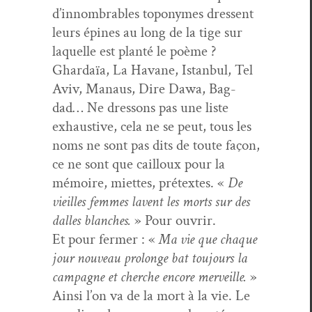
d’innombrables toponymes dressent
leurs épines au long de la tige sur
laque­lle est plan­té le poème ?
Ghardaïa, La Havane, Istan­bul, Tel
Aviv, Man­aus, Dire Dawa, Bag­
dad… Ne dres­sons pas une liste
exhaus­tive, cela ne se peut, tous les
noms ne sont pas dits de toute façon,
ce ne sont que cail­loux pour la
mémoire, miettes, pré­textes. «
De
vieilles femmes lavent les morts sur des
dalles blanch­es.
» Pour ouvrir.
Et pour fer­mer : «
Ma vie que chaque
jour nou­veau pro­longe bat tou­jours la
cam­pagne et cherche encore mer­veille.
»
Ain­si l’on va de la mort à la vie. Le