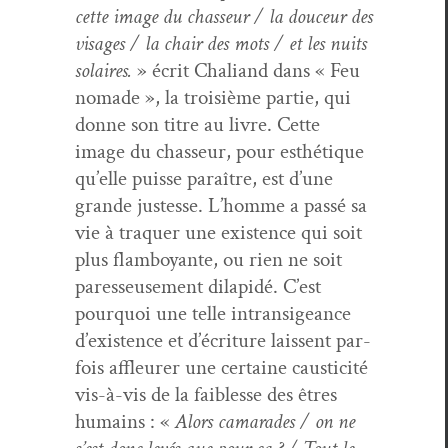
cette image du chas­seur / la douceur des
vis­ages / la chair des mots / et les nuits
solaires.
» écrit Chaliand dans « Feu
nomade », la troisième par­tie, qui
donne son titre au livre. Cette
image du chas­seur, pour esthé­tique
qu’elle puisse paraître, est d’une
grande justesse. L’homme a passé sa
vie à tra­quer une exis­tence qui soit
plus flam­boy­ante, ou rien ne soit
paresseuse­ment dilapidé. C’est
pourquoi une telle intran­sigeance
d’existence et d’écriture lais­sent par­
fois affleur­er une cer­taine caus­tic­ité
vis-à-vis de la faib­lesse des êtres
humains : «
Alors cama­rades / on ne