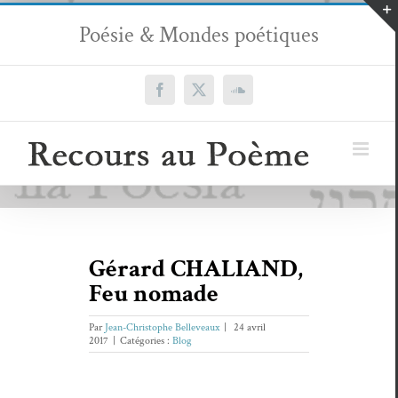
Passer
Poésie & Mondes poétiques
au
contenu
Facebook
X
SoundCloud
Gérard CHALIAND,
Feu nomade
Par
Jean-Christophe Belleveaux
|
24 avril
2017
|
Catégories :
Blog