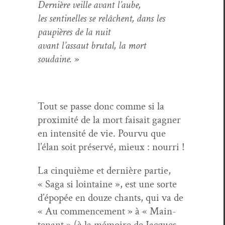
Dernière veille avant l’aube,
les sen­tinelles se relâchent, dans les
paupières de la nuit
avant l’assaut bru­tal, la mort
soudaine.
»
Tout se passe donc comme si la
prox­im­ité de la mort fai­sait gag­n­er
en inten­sité de vie. Pourvu que
l’élan soit préservé, mieux : nourri !
La cinquième et dernière par­tie,
« Saga si loin­taine », est une sorte
d’épopée en douze chants, qui va de
« Au com­mence­ment » à « Main­
tenant » (à la mémoire de Jacques