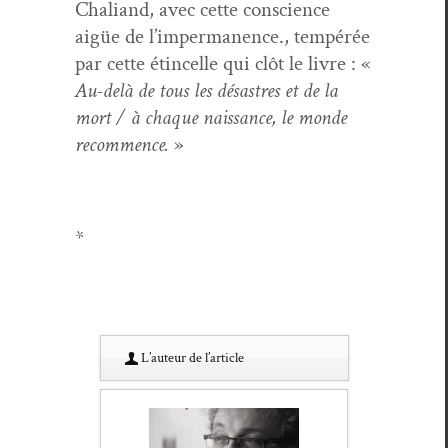
Chaliand, avec cette con­science
aigüe de l’impermanence., tem­pérée
par cette étin­celle qui clôt le livre : «
Au-delà de tous les désas­tres et de la
mort / à chaque nais­sance, le monde
recom­mence.
»
*
L’au­teur de l’article