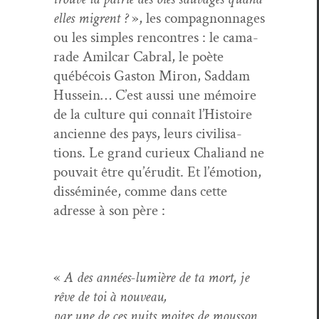
elles migrent ?
», les com­pagnon­nages
ou les sim­ples ren­con­tres : le cama­
rade Amil­car Cabral, le poète
québé­cois Gas­ton Miron, Sad­dam
Hus­sein… C’est aus­si une mémoire
de la cul­ture qui con­naît l’Histoire
anci­enne des pays, leurs civil­i­sa­
tions. Le grand curieux Chaliand ne
pou­vait être qu’érudit. Et l’émotion,
dis­séminée, comme dans cette
adresse à son père :
«
A des années-lumière de ta mort, je
rêve de toi à nouveau,
par une de ces nuits moites de mousson.