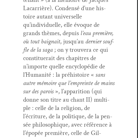
Lacar­rière). Con­den­sé d’une his­
toire autant uni­verselle
qu’individuelle, elle évoque de
grands thèmes, depuis
l’eau pre­mière,
où tout baig­nait
, jusqu’au
dernier souf­
fle de la saga
; on y trou­vera ce qui
con­stituerait des chapitres de
n’importe quelle ency­clopédie de
l’Humanité : la préhis­toire «
sans
autre mémoire que l’empreinte de mains
sur des parois
», l’apparition (qui
donne son titre au chant II) mul­ti­
ple : celle de la reli­gion, de
l’écriture, de la poli­tique, de la pen­
sée philosophique, avec référence à
l’épopée pre­mière, celle de Gil­