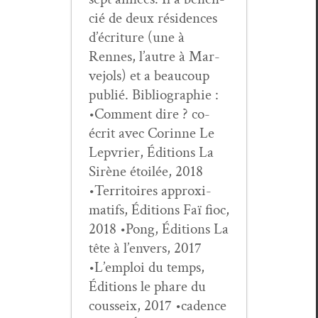
cié de deux rési­dences
d’écri­t­ure (une à
Rennes, l’autre à Mar­
ve­jols) et a beau­coup
pub­lié. Bib­li­ogra­phie :
•Com­ment dire ? co-
écrit avec Corinne Le
Lep­vri­er, Édi­tions La
Sirène étoilée, 2018
•Ter­ri­toires approx­i­
mat­ifs, Édi­tions Faï fioc,
2018 •Pong, Édi­tions La
tête à l’en­vers, 2017
•L’emploi du temps,
Édi­tions le phare du
cous­seix, 2017 •cadence