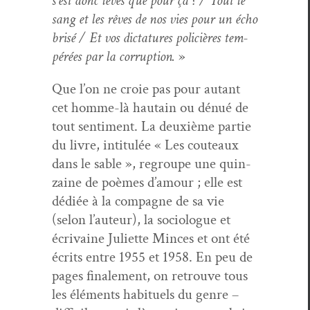
s’est donc lev­és que pour ça ? / Tout le
sang et les rêves de nos vies pour un écho
brisé / Et vos dic­tatures poli­cières tem­
pérées par la cor­rup­tion.
»
Que l’on ne croie pas pour autant
cet homme-là hau­tain ou dénué de
tout sen­ti­ment. La deux­ième par­tie
du livre, inti­t­ulée « Les couteaux
dans le sable », regroupe une quin­
zaine de poèmes d’amour ; elle est
dédiée à la com­pagne de sa vie
(selon l’auteur), la soci­o­logue et
écrivaine Juli­ette Minces et ont été
écrits entre 1955 et 1958. En peu de
pages finale­ment, on retrou­ve tous
les élé­ments habituels du genre –