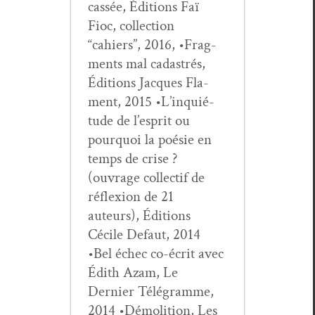
cassée, Édi­tions Faï
Fioc, col­lec­tion
“cahiers”, 2016, •Frag­
ments mal cadas­trés,
Édi­tions Jacques Fla­
ment, 2015 •L’in­quié­
tude de l’e­sprit ou
pourquoi la poésie en
temps de crise ?
(ouvrage col­lec­tif de
réflex­ion de 21
auteurs), Édi­tions
Cécile Defaut, 2014
•Bel échec co-écrit avec
Édith Azam, Le
Dernier Télé­gramme,
2014 •Démo­li­tion, Les