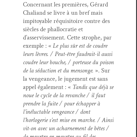
Con­cer­nant les pre­mières, Gérard
Chaliand se livre à un bref mais
impi­toy­able réquisi­toire con­tre des
siè­cles de phal­locratie et
d’asservissement. Cette stro­phe, par
exem­ple : «
Le plus sûr est de coudre
leurs lèvres. / Peut-être faudrait-il aus­si
coudre leur bouche, / por­teuse du poi­son
de la séduc­tion et du men­songe.
». Sur
la vengeance, le juge­ment est sans
appel égale­ment : «
Tan­dis que déjà se
noue le cycle de la revanche / il faut
pren­dre la fuite / pour échap­per à
l’inéluctable vengeance / dont
l’horlogerie s’est mise en marche. / Ain­si
vit-on avec un acharne­ment de bêtes /
de meurtre en meurtre au fil des