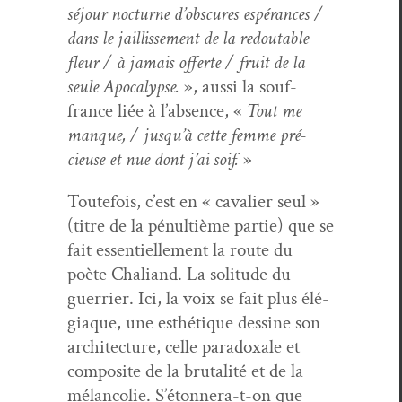
séjour noc­turne d’obscures espérances /
dans le jail­lisse­ment de la red­outable
fleur / à jamais offerte / fruit de la
seule Apoc­a­lypse.
», aus­si la souf­
france liée à l’absence, «
Tout me
manque, / jusqu’à cette femme pré­
cieuse et nue dont j’ai soif.
»
Toute­fois, c’est en « cav­a­lier seul »
(titre de la pénul­tième par­tie) que se
fait essen­tielle­ment la route du
poète Chaliand. La soli­tude du
guer­ri­er. Ici, la voix se fait plus élé­
giaque, une esthé­tique des­sine son
archi­tec­ture, celle para­doxale et
com­pos­ite de la bru­tal­ité et de la
mélan­col­ie. S’étonnera-t-on que