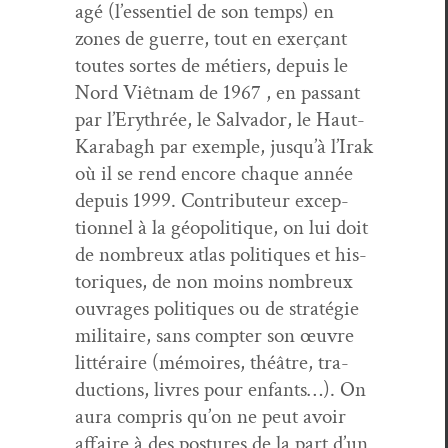
agé (l’essentiel de son temps) en
zones de guerre, tout en exerçant
toutes sortes de métiers, depuis le
Nord Viêt­nam de 1967 , en pas­sant
par l’Erythrée, le Sal­vador, le Haut-
Karabagh par exem­ple, jusqu’à l’Irak
où il se rend encore chaque année
depuis 1999. Con­tribu­teur excep­
tion­nel à la géopoli­tique, on lui doit
de nom­breux atlas poli­tiques et his­
toriques, de non moins nom­breux
ouvrages poli­tiques ou de stratégie
mil­i­taire, sans compter son œuvre
lit­téraire (mémoires, théâtre, tra­
duc­tions, livres pour enfants…). On
aura com­pris qu’on ne peut avoir
affaire à des pos­tures de la part d’un