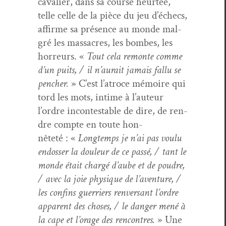
cav­a­lier, dans sa course heurtée,
telle celle de la pièce du jeu d’échecs,
affirme sa présence au monde mal­
gré les mas­sacres, les bombes, les
hor­reurs. «
Tout cela remonte comme
d’un puits, / il n’aurait jamais fal­lu se
pencher.
» C’est l’atroce mémoire qui
tord les mots, intime à l’auteur
l’ordre incon­testable de dire, de ren­
dre compte en toute hon­
nêteté : «
Longtemps je n’ai pas voulu
endoss­er la douleur de ce passé, / tant le
monde était chargé d’aube et de poudre,
/ avec la joie physique de l’aventure, /
les con­fins guer­ri­ers ren­ver­sant l’ordre
appar­ent des choses, / le dan­ger mené à
la cape et l’orage des ren­con­tres.
» Une