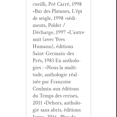
cueil­li, Pré Car­ré, 1998
•Bar des Pla­tanes, L’épi
de sei­gle, 1998 •sédi­
ments, Pold­er /
Décharge, 1997 •L’autre
nuit (avec Yves
Humann), édi­tions
Saint-Ger­main-des
Prés, 1983 En antholo­
gies : •Nous la mul­ti­
tude, antholo­gie réal­
isée par Françoise
Coul­min aux édi­tions
du Temps des ceris­es,
2011 •Dehors, antholo­
gie sans abris, édi­tions
Janus, 2016 •Plus de