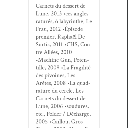
Car­nets du dessert de
Lune, 2013 •ces angles
raturés, ô labyrinthe, Le
Frau, 2012 •Épisode
pre­mier, Raphaël De
Sur­tis, 2011 •CHS, Con­
tre Allées, 2010
•Machine Gun, Poten­
tille, 2009 •La Fragilité
des pivoines, Les
Arêtes, 2008 •La quad­
ra­ture du cer­cle, Les
Car­nets du dessert de
Lune, 2006 •soudures,
etc., Pold­er / Décharge,
2005 •Cail­lou, Gros