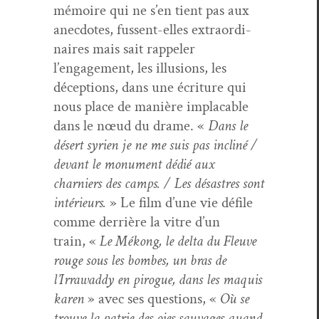
mémoire qui ne s’en tient pas aux
anec­dotes, fussent-elles extra­or­di­
naires mais sait rap­pel­er
l’engagement, les illu­sions, les
décep­tions, dans une écri­t­ure qui
nous place de manière implaca­ble
dans le nœud du drame. «
Dans le
désert syrien je ne me suis pas incliné /
devant le mon­u­ment dédié aux
charniers des camps. / Les désas­tres sont
intérieurs.
» Le film d’une vie défile
comme der­rière la vit­re d’un
train, «
Le Mékong, le delta du Fleuve
rouge sous les bombes, un bras de
l’Irrawaddy en pirogue, dans les maquis
karen
» avec ses ques­tions, «
Où se
trou­ve la patrie des oies sauvages quand