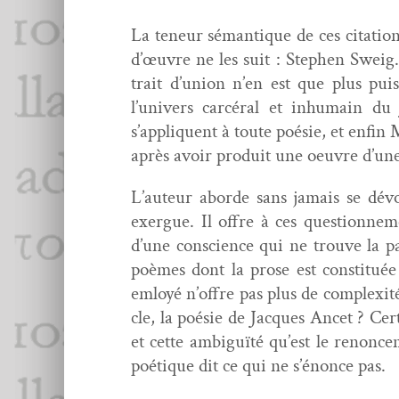
La teneur séman­tique de ces cita­tion
d’œuvre ne les suit : Stephen Sweig.,
trait d’union n’en est que plus pui
l’univers car­céral et inhu­main d
s’appliquent à toute poésie, et enfin Ma
après avoir pro­duit une oeu­vre d’un
L’auteur abor­de sans jamais se dévo
exer­gue. Il offre à ces ques­tion­nem
d’une con­science qui ne trou­ve la pa
poèmes dont la prose est con­sti­tuée
emloyé n’offre pas plus de com­plex­it
cle, la poésie de Jacques Ancet ? Cer­ta
et cette ambiguïté qu’est le renon­ce
poé­tique dit ce qui ne s’énonce pas.