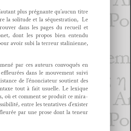
d’autant plus prég­nante qu’aucun titre
la soli­tude et la séques­tra­tion, Le
rou­ver dans les pages du recueil et
­et, dont les pro­pos bien enten­du
ur avoir subi la ter­reur stal­in­i­enne,
 amené par ces auteurs con­vo­qués en
s, effleurées dans le mou­ve­ment suivi
is­tance de l’énonciateur sou­tient des
­taxe tout à fait usuelle. Le lex­ique
s, où et com­ment se pro­duit ce mir­a­
bil­ité, entre les ten­ta­tives d’exister
effleurée par une prose dont la teneur