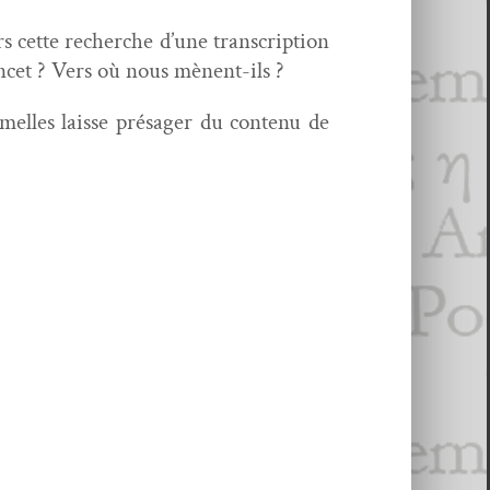
s cette recherche d’une tran­scrip­tion
s Ancet ? Vers où nous mènent-ils ?
rmelles laisse présager du con­tenu de