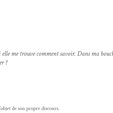
 elle me trou­ve com­ment savoir. Dans ma bouch
er ?
l’objet de son pro­pre discours.