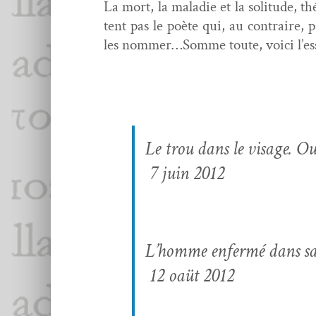
La mort, la mal­adie et la soli­tude, th
tent pas le poète qui, au con­traire, p
les nommer…Somme toute, voici l’ess
Le trou dans le vis­age. Ou
7 juin 2012
L’homme enfer­mé dans sa c
12 oaüt 2012