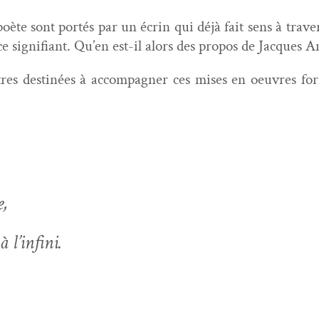
te sont portés par un écrin qui déjà fait sens à tra­ver
pace sig­nifi­ant. Qu’en est-il alors des pro­pos de Jacque
es des­tinées à accom­pa­g­n­er ces mis­es en oeu­vres fo
e,
à l’infini.