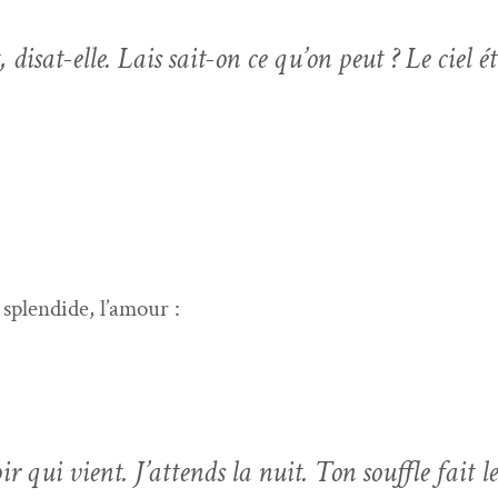
s­at-elle. Lais sait-on ce qu’on peut ? Le ciel é
splen­dide, l’amour :
oir qui vient. J’attends la nuit. Ton souf­fle fait l