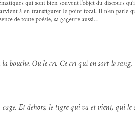
é­ma­tiques qui sont bien sou­vent l’objet du dis­cours qu’
arvient à en trans­fig­ur­er le point focal. Il n’en par­le 
ence de toute poésie, sa gageure aussi…
 la bouche. Ou le cri. Ce cri qui en sort-le sang, 
age. Et dehors, le tigre qui va et vient, qui le