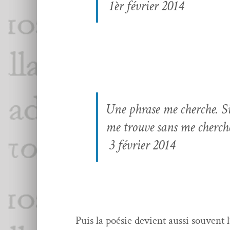
1èr févri­er 2014
Une phrase me cherche. Si
me trou­ve sans me cherch
3 févri­er 2014
Puis la poésie devient aus­si sou­vent 