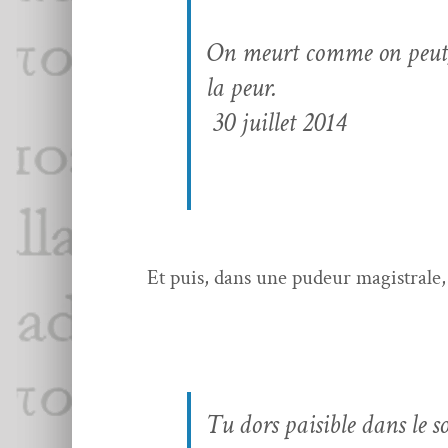
On meurt comme on peut, di
la peur.
30 juil­let 2014
Et puis, dans une pudeur magis­trale, 
Tu dors pais­i­ble dans le s