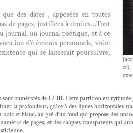
n que des dates , apposées en toutes
bas de pages, jus­ti­fiées à droites…Tout
u jour­nal, un jour­nal poé­tique, et à ce
vocation d’éléments per­son­nels, voire
is­tence qui se lais­serait pour­suiv­re,
Jac
cri
exte
ls sont numérotés de I à III. Cette par­ti­tion est ryth­mé
tituer la pro­fondeur, grâce à des lignes hor­i­zon­tales t
n noir et blanc, au gré d’un fond qui pro­pose des nuan
e numéros de pages, et des calques trans­par­ents qui an
asticienne.