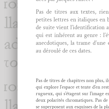
Pas de titres aux textes, rie
petites let­tres en italiques en 
de suite vient l’identification a
qui est inhérent au genre : l’é
anec­do­tiques, la trame d’une ex
au déroulé de ces dates.
Pas de titres de chapitres non plus, i
qui explore l’espace et tente d’en res
rugueux, qui s’étagent sur l’image e
deux polar­ités chro­ma­tiques. Pas d
se super­posent aux esquiss­es de la pl