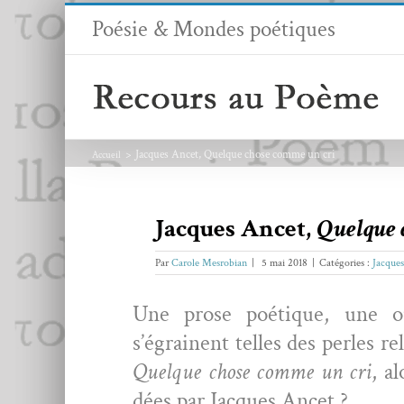
Passer
Poésie & Mondes poétiques
au
contenu
Jacques Ancet, Quelque chose comme un cri
Accueil
Jacques Ancet,
Quelque 
Par
Carole Mesrobian
|
5 mai 2018
|
Catégories :
Jacque
Une prose poé­tique, une o
s’égrainent telles des per­les rel
Quelque chose comme
un cri
, a
dées par Jacques Ancet ?