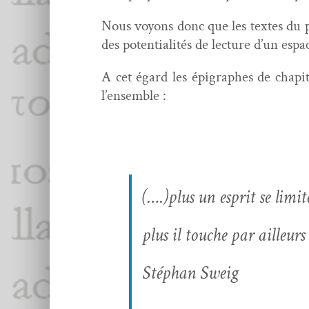
Nous voyons donc que les textes du poè
des poten­tial­ités de lec­ture d’un es
A cet égard les épigraphes de chapitr
l’ensemble :
(….)plus un esprit se limit
plus il touche par ailleurs 
Stéphan Sweig