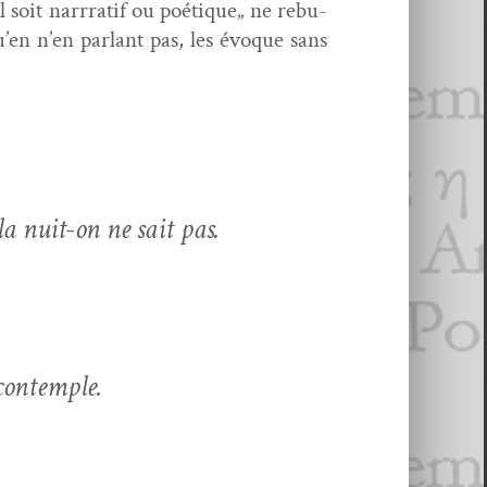
il soit nar­rratif ou poé­tique„ ne rebu­
qu’en n’en par­lant pas, les évoque sans
la nuit-on ne sait pas.
 contemple.