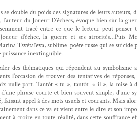
s se dou­ble du poids des sig­na­tures de leurs auteurs, 
 l’auteur du Joueur D’échecs, évoque bien sûr la guerre 
s­sem­ment tracé entre ce que le lecteur peut penser t
u Joueur d’échec, la guerre et ses atrocités…Puis Mon
ri­na Tsvé­taïe­va, sub­lime poète russe qui se sui­cide po
e puis­sance inextinguible.
il­er des thé­ma­tiques qui répon­dent au sym­bol­isme
ents l’occasion de trou­ver des ten­ta­tives de répons­e
ix nulle part. Tan­tôt « tu », tan­tôt « il », la mise à d
 d’une phrase courte et bien sou­vent sim­ple, d’une syn
é, faisant appel à des mots usuels et courants. Mais alor
ine­ment dans ce va et vient entre le dire et son impos­si­
­ment à croire en toute réal­ité, dans cette souf­france 