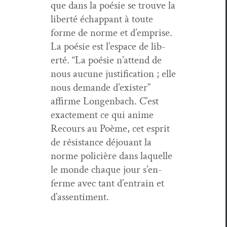
que dans la poésie se trou­ve la
lib­erté échap­pant à toute
forme de norme et d’emprise.
La poésie est l’e­space de lib­
erté. “La poésie n’at­tend de
nous aucune jus­ti­fi­ca­tion ; elle
nous demande d’ex­is­ter”
affirme Lon­gen­bach. C’est
exacte­ment ce qui ani­me
Recours au Poème, cet esprit
de résis­tance déjouant la
norme poli­cière dans laque­lle
le monde chaque jour s’en­
ferme avec tant d’en­train et
d’assentiment.