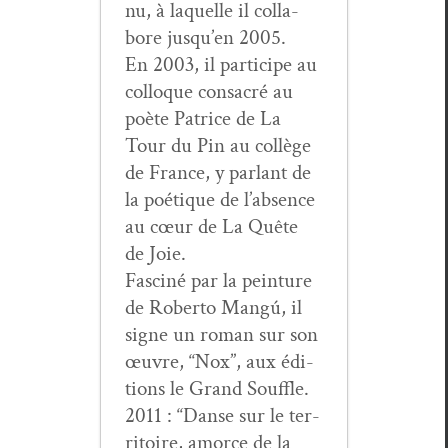
nu, à laque­lle il col­la­
bore jusqu’en 2005.
En 2003, il par­ticipe au
col­loque con­sacré au
poète Patrice de La
Tour du Pin au col­lège
de France, y par­lant de
la poé­tique de l’ab­sence
au cœur de La Quête
de Joie.
Fasciné par la pein­ture
de Rober­to Mangú, il
signe un roman sur son
œuvre, “Nox”, aux édi­
tions le Grand Souffle.
2011 : “Danse sur le ter­
ri­toire, amorce de la