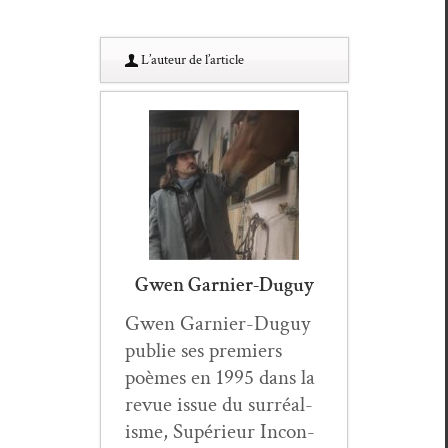
L’au­teur de l’article
Gwen Garnier-Duguy
Gwen Gar­nier-Duguy
pub­lie ses pre­miers
poèmes en 1995 dans la
revue issue du sur­réal­
isme, Supérieur Incon­