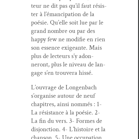
teur ne dit pas qu’il faut résis­
ter à l’é­man­ci­pa­tion de la
poésie. Qu’elle soit lue par le
grand nom­bre ou par des
hap­py few ne mod­i­fie en rien
son essence exigeante. Mais
plus de lecteurs s’y adon­
neront, plus le niveau de lan­
gage s’en trou­vera hissé.
L’ou­vrage de Lon­gen­bach
s’or­gan­ise autour de neuf
chapitres, ain­si nom­més : 1-
La résis­tance à la poésie. 2-
La fin du vers. 3- Formes de
dis­jonc­tion. 4- L’his­toire et la
chan­son. 5- Une occu­pa­tion