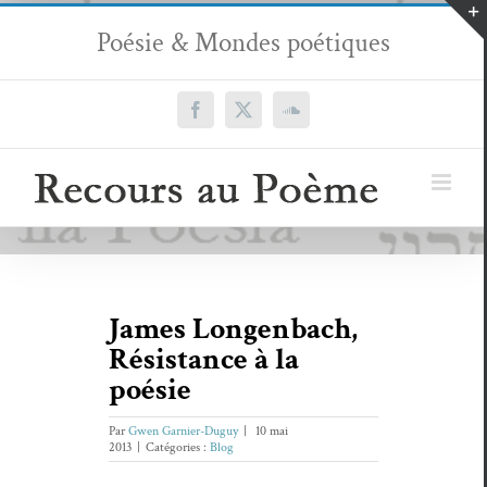
Passer
Poésie & Mondes poétiques
au
contenu
Facebook
X
SoundCloud
James Longenbach,
Résistance à la
poésie
Par
Gwen Garnier-Duguy
|
10 mai
2013
|
Catégories :
Blog