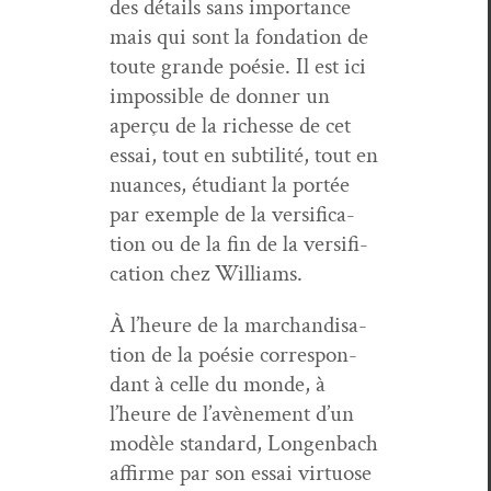
des détails sans impor­tance
mais qui sont la fon­da­tion de
toute grande poésie. Il est ici
impos­si­ble de don­ner un
aperçu de la richesse de cet
essai, tout en sub­til­ité, tout en
nuances, étu­di­ant la portée
par exem­ple de la ver­si­fi­ca­
tion ou de la fin de la ver­si­fi­
ca­tion chez Williams.
À l’heure de la marchan­di­s­a­
tion de la poésie cor­re­spon­
dant à celle du monde, à
l’heure de l’avène­ment d’un
mod­èle stan­dard, Lon­gen­bach
affirme par son essai vir­tu­ose