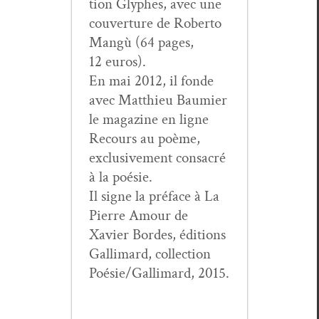
tion Glyphes, avec une
cou­ver­ture de Rober­to
Mangù (64 pages,
12 euros).
En mai 2012, il fonde
avec Matthieu Bau­mi­er
le mag­a­zine en ligne
Recours au poème,
exclu­sive­ment con­sacré
à la poésie.
Il signe la pré­face à La
Pierre Amour de
Xavier Bor­des, édi­tions
Gal­li­mard, col­lec­tion
Poésie/Gallimard, 2015.