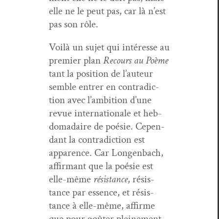
elle ne le peut pas, car là n’est
pas son rôle.
Voilà un sujet qui intéresse au
pre­mier plan
Recours au Poème
tant la posi­tion de l’au­teur
sem­ble entr­er en con­tra­dic­
tion avec l’am­bi­tion d’une
revue inter­na­tionale et heb­
do­madaire de poésie. Cepen­
dant la con­tra­dic­tion est
apparence. Car Lon­gen­bach,
affir­mant que la poésie est
elle-même
résis­tance
, résis­
tance par essence, et résis­
tance à elle-même, affirme
que pour goûter pleine­ment