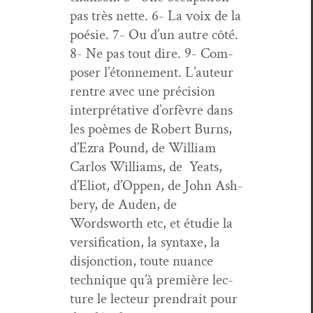
pas très nette. 6- La voix de la
poésie. 7- Ou d’un autre côté.
8- Ne pas tout dire. 9- Com­
pos­er l’é­ton­nement. L’au­teur
ren­tre avec une pré­ci­sion
inter­pré­ta­tive d’or­fèvre dans
les poèmes de Robert Burns,
d’Ezra Pound, de William
Car­los Williams, de Yeats,
d’E­liot, d’Op­pen, de John Ash­
bery, de Auden, de
Wordsworth etc, et étudie la
ver­si­fi­ca­tion, la syn­taxe, la
dis­jonc­tion, toute nuance
tech­nique qu’à pre­mière lec­
ture le lecteur prendrait pour