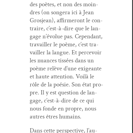
des poètes, et non des moin­
dres (on songera ici à Jean
Gros­jean), affirmeront le con­
traire, c’est-à-dire que le lan­
gage n’évolue pas. Cepen­dant,
tra­vailler le poème, c’est tra­
vailler la langue. Et percevoir
les nuances tis­sées dans un
poème relève d’une exigeante
et haute atten­tion. Voilà le
rôle de la poésie. Son état pro­
pre. Il y est ques­tion de lan­
gage, c’est-à-dire de ce qui
nous fonde en pro­pre, nous
autres êtres humains.
Dans cette per­spec­tive, l’au­