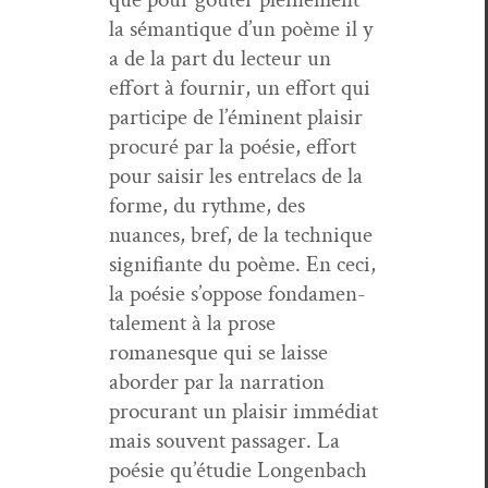
la séman­tique d’un poème il y
a de la part du lecteur un
effort à fournir, un effort qui
par­ticipe de l’émi­nent plaisir
procuré par la poésie, effort
pour saisir les entrelacs de la
forme, du rythme, des
nuances, bref, de la tech­nique
sig­nifi­ante du poème. En ceci,
la poésie s’op­pose fon­da­men­
tale­ment à la prose
romanesque qui se laisse
abor­der par la nar­ra­tion
procu­rant un plaisir immé­di­at
mais sou­vent pas­sager. La
poésie qu’é­tudie Lon­gen­bach