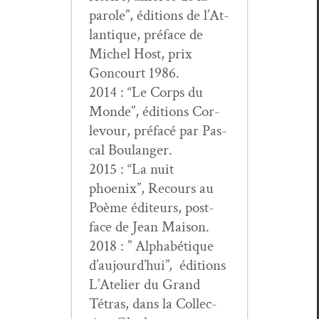
parole”, édi­tions de l’At­
lan­tique, pré­face de
Michel Host, prix
Goncourt 1986.
2014 : “Le Corps du
Monde”, édi­tions Cor­
levour, pré­facé par Pas­
cal Boulanger.
2015 : “La nuit
phoenix”, Recours au
Poème édi­teurs, post­
face de Jean Maison.
2018 : ” Alphabé­tique
d’au­jour­d’hui”
,
édi­tions
L’Ate­lier du Grand
Tétras, dans la Col­lec­