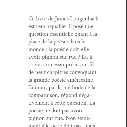
Ce livre de James Lon­gen­bach
est remar­quable. Il pose une
ques­tion essen­tielle quant à la
place de la poésie dans le
monde : la poésie doit-elle
avoir pignon sur rue ? Et, à
tra­vers un essai pré­cis, au fil
de neuf chapitres con­vo­quant
la grande poésie améri­caine,
l’au­teur, par la méth­ode de la
com­para­i­son, répond néga­
tive­ment à cette ques­tion. La
poésie ne doit pas avoir
pignon sur rue. Non seule­
ment elle ne le doit pas, mais