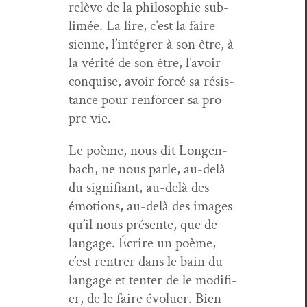
relève de la philoso­phie sub­
limée. La lire, c’est la faire
sienne, l’in­té­gr­er à son être, à
la vérité de son être, l’avoir
con­quise, avoir for­cé sa résis­
tance pour ren­forcer sa pro­
pre vie.
Le poème, nous dit Lon­gen­
bach, ne nous par­le, au-delà
du sig­nifi­ant, au-delà des
émo­tions, au-delà des images
qu’il nous présente, que de
lan­gage. Écrire un poème,
c’est ren­tr­er dans le bain du
lan­gage et ten­ter de le mod­i­fi­
er, de le faire évoluer. Bien