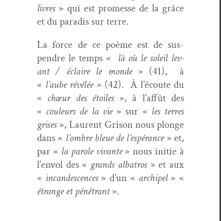
livres
» qui est promesse de la grâce
et du par­adis sur terre.
La force de ce poème est de sus­
pendre le temps «
là où le soleil lev­
ant / éclaire le monde
» (41),
à
«
l’aube révélée
» (42).
À
l’écoute du
«
chœur des étoiles
», à l’affût des
«
couleurs de la vie
» sur «
les ter­res
gris­es
», Lau­rent Gri­son nous plonge
dans «
l’ombre bleue de l’espérance
» et,
par «
la parole vivante
» nous ini­tie à
l’envol des «
grands alba­tros
» et aux
«
incan­des­cences
» d’un «
archipel
» «
étrange et péné­trant
».