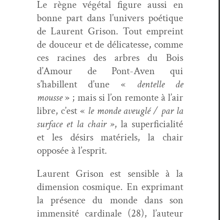
Le règne végé­tal fig­ure aus­si en
bonne part dans l’univers poé­tique
de Lau­rent Gri­son. Tout empreint
de douceur et de déli­catesse, comme
ces racines des arbres du Bois
d’Amour de Pont-Aven qui
s’habillent d’une «
den­telle de
mousse
» ; mais si l’on remonte à l’air
libre, c’est «
le monde aveuglé / par la
sur­face et la chair »
, la super­fi­cial­ité
et les désirs matériels, la chair
opposée à l’esprit.
Lau­rent Gri­son est sen­si­ble à la
dimen­sion cos­mique. En exp­ri­mant
la présence du monde dans son
immen­sité car­di­nale (28), l’auteur