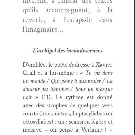
invi­tent, à l’instar des textes
qu’ils accom­pa­g­nent, à la
rêver­ie, à l’escapade dans
l’imaginaire…
L’archipel des incandescences
D’emblée, le poète s’adresse à Xavier
Grall et à lui-même : «
Tu vis dans
un monde / Qui peine à dis­simuler / La
douleur des hommes / Sous un masque
noir
» (11). Le rythme est don­né
avec des stro­phes de quelques vers
courts (hexa­m­ètres, hep­ta­syl­labes ou
octo­syl­labes) : une scan­sion légère et
inci­sive – on pense à Ver­laine ! –