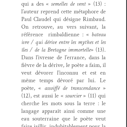
qui a des «
semelles de vent
» (13) :
l’auteur reprend cette métaphore de
Paul Claudel qui désigne Rim­baud.
On retrou­ve, au vers suiv­ant, la
référence
rim­bal­di­enne : «
bateau
ivre / qui dérive entre les mythes et les
îles / de la Bre­tagne immortelle
» (13).
Dans l’ivresse de l’errance, dans la
fièvre de la dérive, le poète a faim, il
veut dévor­er l’inconnu et est en
même temps dévoré par lui. Le
poète, «
assoif­fé de tran­scen­dance
»
(12), est aus­si le «
sourci­er
» (11) qui
cherche les mots sous la terre : le
lan­gage appa­raît ain­si comme une
eau souter­raine que le poète veut
faire jail­lir, indu­bitable­ment pour la