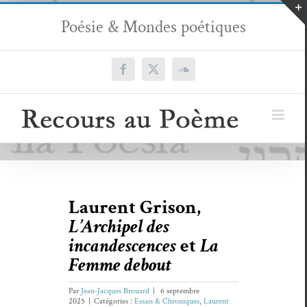
Passer
Poésie & Mondes poétiques
au
contenu
Facebook
X
SoundCloud
Laurent Grison,
L’Archipel des
incandescences
et
La
Femme debout
Par
Jean-Jacques Brouard
|
6 septembre
2025
|
Catégories :
Essais & Chroniques
,
Laurent