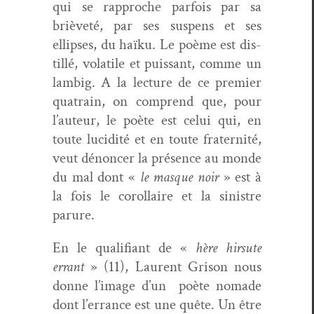
qui se rap­proche par­fois par sa
brièveté, par ses sus­pens et ses
ellipses, du haïku. Le poème est dis­
til­lé, volatile et puis­sant, comme un
lam­big. A la lec­ture de ce pre­mier
qua­train, on com­prend que, pour
l’auteur, le poète est celui qui, en
toute lucid­ité et en toute fra­ter­nité,
veut dénon­cer la présence au monde
du mal dont «
le masque noir
» est à
la fois le corol­laire et la sin­istre
parure.
En le qual­i­fi­ant de «
hère hir­sute
errant
» (11), Lau­rent Gri­son nous
donne l’image d’un
poète nomade
dont l’errance est une quête. Un être