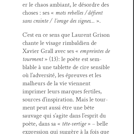
er le chaos ambiant, le désor­dre des
choses : ses «
mots rebelles /défient
sans crainte / l’orage des signes…
».
C’est en ce sens que Lau­rent Gri­son
chante le vis­age rim­bal­dien de
Xavier Grall avec ses «
empreintes de
tour­ment
» (13): le poète est sem­
blable à une tablette de cire sen­si­ble
où l’adversité, les épreuves et les
mal­heurs de la vie vien­nent
imprimer leurs mar­ques fer­tiles,
sources d’inspiration. Mais le tour­
ment peut aus­si être une bête
sauvage qui s’agite dans l’esprit du
poète, dans sa «
tête-ver­tige
» – belle
expres­sion qui sug­gère à la fois que