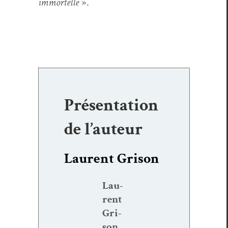
immortelle
».
Présentation
de l’auteur
Laurent Grison
Lau­
rent
Gri­
son