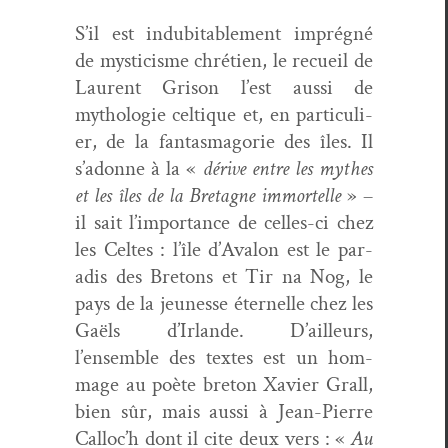
S’il est indu­bitable­ment imprégné
de mys­ti­cisme chré­tien, le recueil de
Lau­rent Gri­son l’est aus­si de
mytholo­gie cel­tique et, en par­ti­c­uli­
er, de la fan­tas­magorie des îles. Il
s’adonne à la «
dérive entre les mythes
et les îles de la Bre­tagne immortelle
» –
il sait l’importance de celles-ci chez
les Celtes : l’île d’Avalon est le par­
adis des Bre­tons et Tir na Nog, le
pays de la jeunesse éter­nelle chez les
Gaëls d’Irlande. D’ailleurs,
l’ensemble des textes est un hom­
mage au poète bre­ton Xavier Grall,
bien sûr, mais aus­si à Jean-Pierre
Calloc’h dont il cite deux vers : «
Au