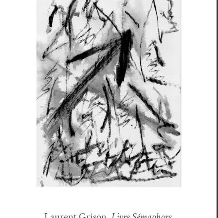
Lau­rent Gri­son,
Livre Sémaphore
,