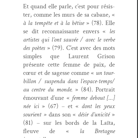
Et quand elle par­le, c’est pour résis­
ter, comme les murs de sa cabane, «
à la tem­pête et à la bêtise
» (78). Elle
se dit recon­nais­sante envers «
les
artistes qui l’ont sauvée / avec le verbe
des poètes
» (79). C’est avec des mots
sim­ples que Lau­rent Gri­son
présente cette femme de paix, de
cœur et de sagesse comme «
un tour­
bil­lon / sus­pendu dans l’espace-temps/
au cen­tre du monde.
» (84). Por­trait
émou­vant d’une «
femme debout […]
née ici
» (67) – et «
dont les yeux
souri­ent »
dans son «
désir d’unicité
»
(81) – sur les bor­ds de la Laï­ta,
fleuve de «
la Bre­tagne