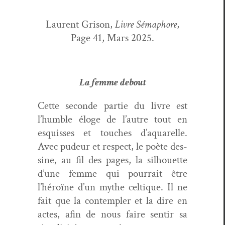
Lau­rent Gri­son,
Livre Sémaphore
,
Page 41, Mars 2025.
La femme debout
Cette sec­onde par­tie du livre est
l’humble éloge de l’autre tout en
esquiss­es et touch­es d’aquarelle.
Avec pudeur et respect, le poète des­
sine, au fil des pages, la sil­hou­ette
d’une femme qui pour­rait être
l’héroïne d’un mythe cel­tique. Il ne
fait que la con­tem­pler et la dire en
actes, afin de nous faire sen­tir sa