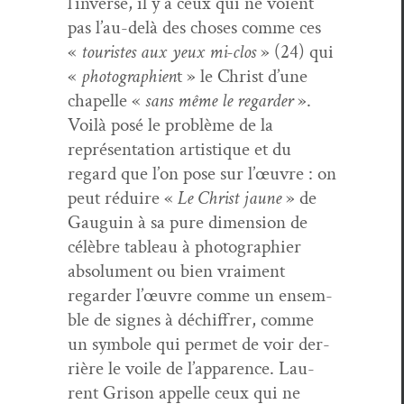
l’inverse, il y a ceux qui ne voient
pas l’au-delà des choses comme ces
«
touristes aux yeux mi-clos
» (24) qui
«
pho­togra­phien
t » le Christ d’une
chapelle «
sans même le regarder
».
Voilà posé le prob­lème de la
représen­ta­tion artis­tique et du
regard que l’on pose sur l’œuvre : on
peut réduire «
Le Christ jaune
» de
Gau­guin à sa pure dimen­sion de
célèbre tableau à pho­togra­phi­er
absol­u­ment ou bien vrai­ment
regarder l’œuvre comme un ensem­
ble de signes à déchiffr­er, comme
un sym­bole qui per­met de voir der­
rière le voile de l’apparence. Lau­
rent Gri­son appelle ceux qui ne