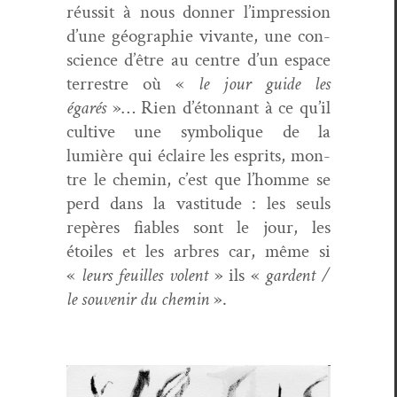
réus­sit à nous don­ner l’impression
d’une géo­gra­phie vivante, une con­
science d’être au cen­tre d’un espace
ter­restre où «
le jour guide les
égarés
»… Rien d’étonnant à ce qu’il
cul­tive une sym­bol­ique de la
lumière qui éclaire les esprits, mon­
tre le chemin, c’est que l’homme se
perd dans la vasti­tude : les seuls
repères fiables sont le jour, les
étoiles et les arbres car, même si
«
leurs feuilles volent
» ils «
gar­dent /
le sou­venir du chemin
».