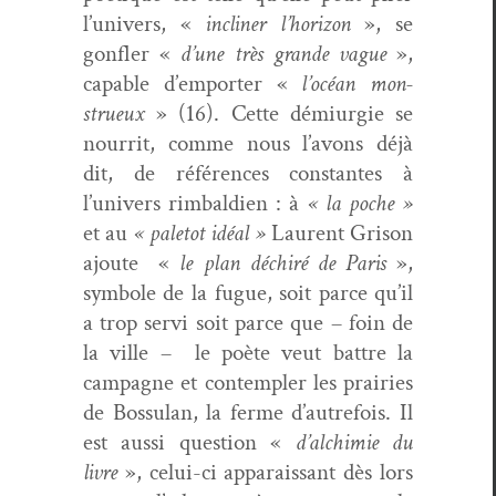
l’univers, «
inclin­er l’horizon
», se
gon­fler «
d’une très grande vague
»,
capa­ble d’emporter «
l’océan mon­
strueux
» (16). Cette démi­urgie se
nour­rit, comme nous l’avons déjà
dit, de références con­stantes à
l’univers rim­bal­dien : à
« la poche »
et au
« pale­tot idéal »
Lau­rent Gri­son
ajoute «
le plan déchiré de Paris
»,
sym­bole de la fugue, soit parce qu’il
a trop servi soit parce que – foin de
la ville –
le poète veut bat­tre la
cam­pagne et con­tem­pler les prairies
de Bossu­lan, la ferme d’autrefois. Il
est aus­si ques­tion «
d’alchimie du
livre
», celui-ci appa­rais­sant dès lors