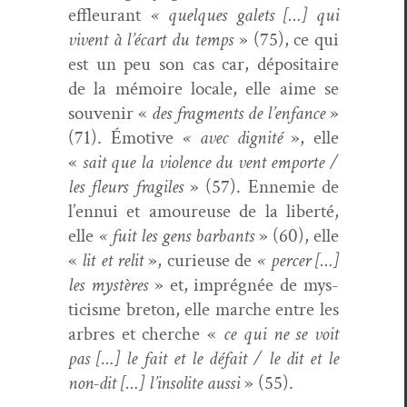
effleu­rant
« quelques galets […] qui
vivent à l’écart du temps
» (75), ce qui
est un peu son cas car, déposi­taire
de la mémoire locale, elle aime se
sou­venir «
des frag­ments de l’enfance
»
(71).
É
motive
« avec dig­nité
», elle
«
sait que la vio­lence du vent emporte /
les fleurs frag­iles
» (57). Enne­mie de
l’ennui et amoureuse de la lib­erté,
elle
« fuit les gens bar­bants
» (60), elle
«
lit et relit
», curieuse de
« percer […]
les mys­tères
» et, imprégnée de mys­
ti­cisme bre­ton, elle marche entre les
arbres et cherche «
ce qui ne se voit
pas […] le fait et le défait / le dit et le
non-dit […] l’insolite aus­si
» (55).