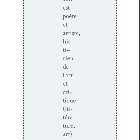
est
poète
et
artiste,
his­
to­
rien
de
l’art
et
cri­
tique
(lit­
téra­
ture,
art).