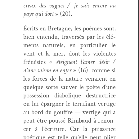
creux des vagues / je suis encore au
pays qui dort
» (20).
É
crits en Bre­tagne, les poèmes sont,
bien enten­du, tra­ver­sés par les élé­
ments naturels, en par­ti­c­uli­er le
vent et la mer, dont les vio­lentes
frénésies «
éteignent l’amer désir /
d’une sai­son en enfer
» (16), comme si
les forces de la nature venaient en
quelque sorte sauver le poète d’une
pos­ses­sion dia­bolique destruc­trice
ou lui épargn­er le ter­ri­fi­ant ver­tige
au bord du gouf­fre — ver­tige qui a
peut-être poussé Rim­baud à renon­
cer à l’écriture. Car la puis­sance
poé­tique est telle qu’elle peut pli­er