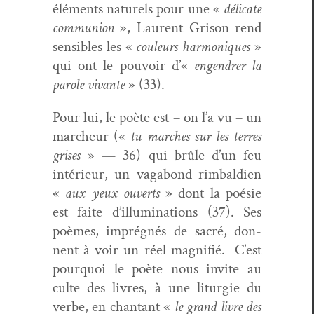
élé­ments naturels pour une «
déli­cate
com­mu­nion
», Lau­rent Gri­son rend
sen­si­bles les «
couleurs har­moniques
»
qui ont le pou­voir d’«
engen­dr­er la
parole vivante
» (33).
Pour lui, le poète est – on l’a vu – un
marcheur («
tu march­es sur les ter­res
gris­es
» — 36) qui brûle d’un feu
intérieur, un vagabond rim­bal­dien
«
aux yeux ouverts
» dont la poésie
est faite d’illuminations (37). Ses
poèmes, imprégnés de sacré, don­
nent à voir un réel mag­nifié.
C’est
pourquoi le poète nous invite au
culte des livres, à une liturgie du
verbe, en chan­tant «
le grand livre des