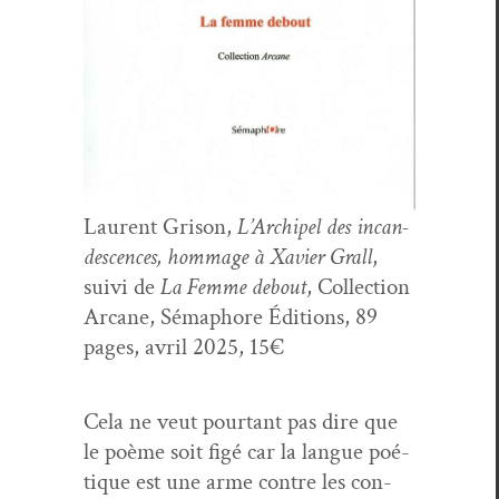
Lau­rent Gri­son,
L’Archipel des incan­
des­cences, hom­mage à Xavier Grall
,
suivi de
La Femme debout
, Col­lec­tion
Arcane, Sémaphore Édi­tions, 89
pages, avril 2025, 15€
Cela ne veut pour­tant pas dire que
le poème soit figé car la langue poé­
tique est une arme con­tre les con­