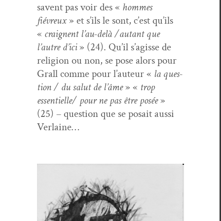
savent pas voir des «
hommes
fiévreux
» et s’ils le sont, c’est qu’ils
«
craig­nent l’au-delà /autant que
l’autre d’ici
» (24). Qu’il s’agisse de
reli­gion ou non, se pose alors pour
Grall comme pour l’auteur «
la ques­
tion / du salut de l’âme
» «
trop
essentielle/ pour ne pas être posée
»
(25) – ques­tion que se posait aus­si
Verlaine…