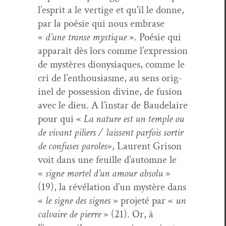
l’esprit a le ver­tige et qu’il le donne,
par la poésie qui nous embrase
«
d’une transe mys­tique
». Poésie qui
appa­raît dès lors comme l’expression
de mys­tères dionysi­aques, comme le
cri de l’enthousiasme, au sens orig­
inel de pos­ses­sion divine, de fusion
avec le dieu. A l’instar de Baude­laire
pour qui «
La nature est un tem­ple ou
de vivant piliers / lais­sent par­fois sor­tir
de con­fus­es paroles
», Lau­rent Gri­son
voit dans une feuille d’automne le
«
signe mor­tel d’un amour absolu
»
(19), la révéla­tion d’un mys­tère dans
«
le signe des signes
» pro­jeté par «
un
cal­vaire de pierre
» (21). Or, à