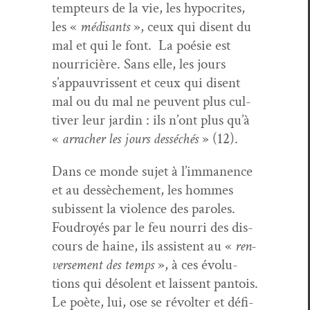
temp­teurs de la vie, les hyp­ocrites,
les «
médis­ants
», ceux qui dis­ent du
mal et qui le font.
La poésie est
nourri­cière. Sans elle, les jours
s’appauvrissent et ceux qui dis­ent
mal ou du mal ne peu­vent plus cul­
tiv­er leur jardin : ils n’ont plus qu’à
«
arracher les jours desséchés
» (12).
Dans ce monde sujet à l’immanence
et au dessèche­ment, les hommes
subis­sent la vio­lence des paroles.
Foudroyés par le feu nour­ri des dis­
cours de haine, ils assis­tent au «
ren­
verse­ment des temps
», à ces évo­lu­
tions qui déso­lent et lais­sent pan­tois.
Le poète, lui, ose se révolter et défi­