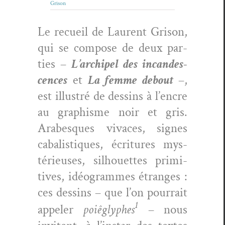
Grison
Le recueil de Lau­rent Gri­son,
qui se com­pose de deux par­
ties –
L’archipel des incan­des­
cences
et
La femme debout
–,
est illus­tré de dessins à l’encre
au graphisme noir et gris.
Arabesques vivaces, signes
cabal­is­tiques, écri­t­ures mys­
térieuses, sil­hou­ettes prim­i­
tives, idéo­grammes étranges :
ces dessins – que l’on pour­rait
1
appel­er
poiêg­lyphes
– nous