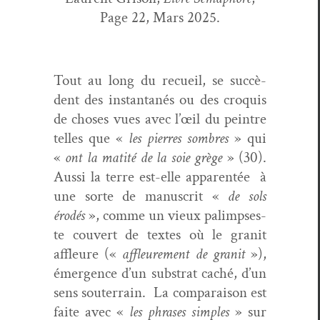
Page 22, Mars 2025.
Tout au long du recueil, se suc­cè­
dent des instan­ta­nés ou des cro­quis
de choses vues avec l’œil du pein­tre
telles que «
les pier­res som­bres
» qui
«
ont la matité de la soie grège
» (30).
Aus­si la terre est-elle appar­en­tée
à
une sorte de man­u­scrit «
de sols
érodés
», comme un vieux palimpses­
te cou­vert de textes où le gran­it
affleure («
affleure­ment de gran­it
»),
émer­gence d’un sub­strat caché, d’un
sens souter­rain.
La com­para­i­son est
faite avec «
les phras­es sim­ples
» sur