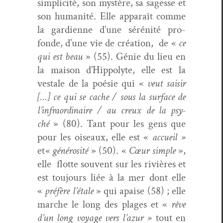
sim­plic­ité, son mys­tère, sa sagesse et
son human­ité. Elle appa­raît comme
la gar­di­enne d’une sérénité pro­
fonde, d’une vie de créa­tion,
de «
ce
qui est beau
» (55). Génie du lieu en
la mai­son d’Hippolyte, elle est la
vestale de la poésie qui «
veut saisir
[…] ce qui se cache / sous la sur­face de
l’infraordinaire / au creux de la psy­
ché
» (80). Tant pour les gens que
pour les oiseaux, elle est «
accueil »
et
« générosité
» (50). «
Cœur sim­ple
»,
elle
flotte sou­vent sur les riv­ières et
est tou­jours liée à la mer dont elle
«
préfère l’étale
» qui apaise (58) ; elle
marche le long des plages et «
rêve
d’un long voy­age vers l’azur »
tout en