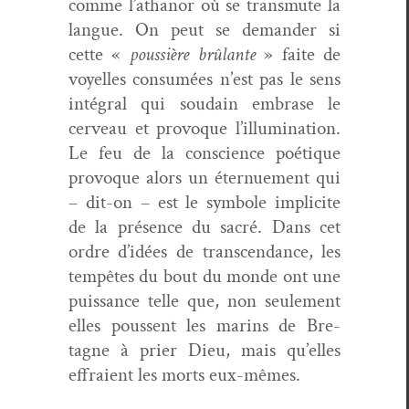
comme l’athanor où se trans­mute la
langue. On peut se deman­der si
cette «
pous­sière brûlante
» faite de
voyelles con­sumées n’est pas le sens
inté­gral qui soudain embrase le
cerveau et provoque l’illumination.
Le feu de la con­science poé­tique
provoque alors un éter­nue­ment qui
– dit-on – est le sym­bole implicite
de la présence du sacré. Dans cet
ordre d’idées de tran­scen­dance, les
tem­pêtes du bout du monde ont une
puis­sance telle que, non seule­ment
elles poussent les marins de Bre­
tagne à prier Dieu, mais qu’elles
effraient les morts eux-mêmes.