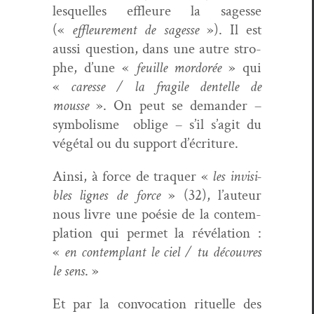
lesquelles effleure la sagesse
(«
effleure­ment de sagesse
»). Il est
aus­si ques­tion, dans une autre stro­
phe, d’une «
feuille mor­dorée
» qui
«
caresse / la frag­ile den­telle de
mousse
». On peut se deman­der –
sym­bol­isme
oblige – s’il s’agit du
végé­tal ou du sup­port d’écriture.
Ain­si, à force de tra­quer «
les invis­i­
bles lignes de force
» (32), l’auteur
nous livre une poésie de la con­tem­
pla­tion qui per­met la révéla­tion :
«
en con­tem­plant le ciel / tu décou­vres
le sens
. »
Et par la con­vo­ca­tion rit­uelle des