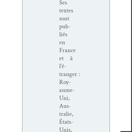
Ses
textes
sont
pub­
liés
en
France
et à
l’é­
tranger :
Roy­
aume-
Uni,
Aus­
tralie,
États-
Unis,