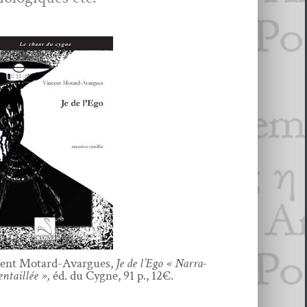
cent Motard-Avar­gues,
Je de l’Ego « Nar­ra­
entail­lée »,
éd. du Cygne, 91 p., 12€.