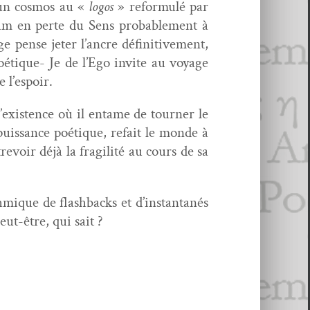
’un cos­mos au «
logos
» refor­mulé par
dam en perte du Sens prob­a­ble­ment à
 pense jeter l’ancre défini­tive­ment,
oé­tique- Je de l’Ego invite au voy­age
 l’espoir.
 d’existence où il entame de tourn­er le
uis­sance poé­tique, refait le monde à
revoir déjà la fragilité au cours de sa
th­mique de flash­backs et d’instantanés
eut-être, qui sait ?