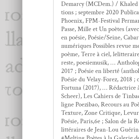
Demar­cy (MCDem.) / Khaled Yous
tions ; sep­tem­bre 2020 Pub­li­
Phoenix, FPM-Fes­ti­val Per­ma­
Passe, Mille et Un poètes (ave
en poésie, Poésie/Seine, Cabar
numériques Pos­si­bles revue me
poème, Terre à ciel, lelitteraire
reste, poe­siemusik, … Antholo­g
2017 ; Poésie en lib­erté (anth
Poésie du Velay-Forez, 2018 ; ci
For­tu­na (2017), … Rédac­trice 
Scheer), Les Cahiers de Tin­bad,
ligne Poez­ibao, Recours au Poè
Tex­ture, Zone Cri­tique, Lev­u
Poésie, Paris,6e ; Salon de la 
lit­téraires de Jean-Lou Guérin,
#Melt­ing Poètes à la Galerie d