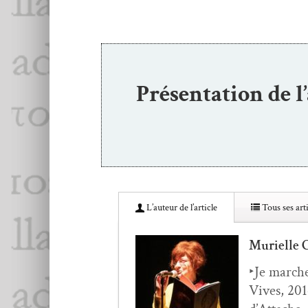
Présentation de l
L’au­teur de l’article
Tous ses arti
Murielle
‣Je march
Vives, 2014