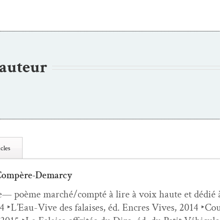
’auteur
cles
 Compère-Demarcy
e— poème marché/compté à lire à voix haute et dédié
 ‣L’Eau-Vive des falais­es, éd. Encres Vives, 2014 ‣Coupu