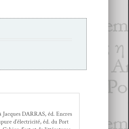
 à Jacques DARRAS, éd. Encres
re d’élec­tric­ité, éd. du Port