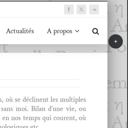
Facebook
X
SoundCloud
Actualités
A propos
Bascule
de
la
zone
de
la
barre
coulissa
 où se décli­nent les mul­ti­ples
e sans moi. Bilan d’une vie, ou
ble en nos temps qui courent, où
chologiques etc.