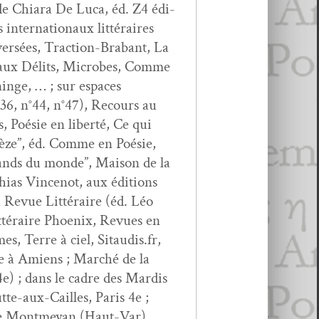
 de Chiara De Luca, éd. Z4 édi­
inter­na­tionaux lit­téraires
r­sées, Trac­tion-Bra­bant, La
veaux Dél­its, Microbes, Comme
inge, … ; sur espaces
n°36, n°44, n°47), Recours au
s, Poésie en lib­erté, Ce qui
n­cèze”, éd. Comme en Poésie,
erands du monde”, Mai­son de la
hias Vin­cenot, aux édi­tions
a Revue Lit­téraire (éd. Léo
it­téraire Phoenix, Revues en
s, Terre à ciel, Sitaudis.fr,
sie à Amiens ; Marché de la
4e) ; dans le cadre des Mardis
utte-aux-Cailles, Paris 4e ;
l de Mont­meyan (Haut-Var)