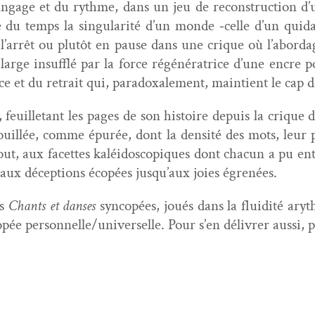
an­gage et du rythme, dans un jeu de recon­struc­tion d
ge du temps la sin­gu­lar­ité d’un monde ‑celle d’un qui
 l’arrêt ou plutôt en pause dans une crique où l’abordage
large insuf­flé par la force régénéra­trice d’une encre p
 et du retrait qui, para­doxale­ment, main­tient le cap de
, feuil­letant les pages de son his­toire depuis la crique
il­lée, comme épurée, dont la den­sité des mots, leur p
t, aux facettes kaléi­do­scopiques dont cha­cun a pu ent
 aux décep­tions écopées jusqu’aux joies égrenées.
es
Chants et dans­es
syn­copées, joués dans la flu­id­ité ary­
pée personnelle/universelle. Pour s’en délivr­er aus­si, p