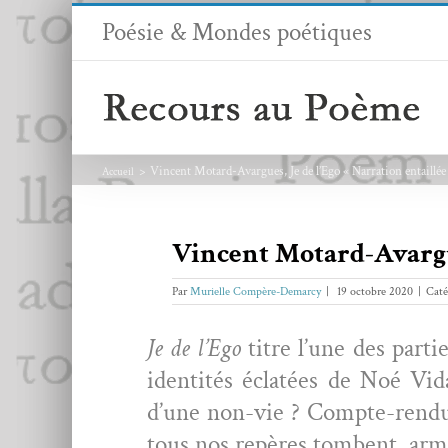
Passer
Poésie & Mondes poétiques
au
contenu
Vincent Motard-Avargues, Je de l’Ego « Narration entaillée
Accueil
Vincent Motard-Avarg
Par
Murielle Compère-Demarcy
|
19 octobre 2020
|
Caté
Je de l’Ego
titre l’une des par­ti
iden­tités éclatées de Noé Vid
d’une non-vie ? Compte-ren­du p
tous nos repères tombent, arma­t