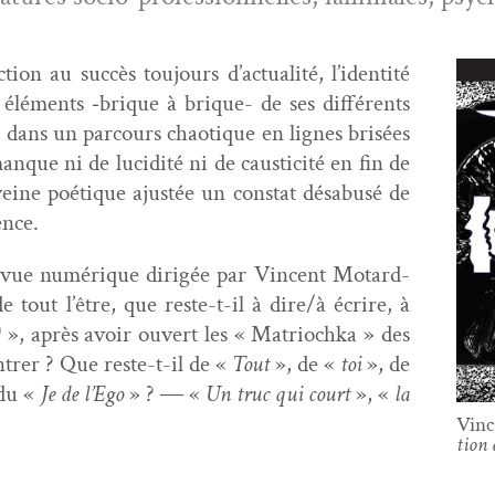
tion au suc­cès tou­jours d’actualité, l’identité
 élé­ments ‑brique à brique- de ses dif­férents
ble dans un par­cours chao­tique en lignes brisées
nque ni de lucid­ité ni de caus­tic­ité en fin de
eine poé­tique ajustée un con­stat dés­abusé de
ence.
revue numérique dirigée par Vin­cent Motard-
 tout l’être, que reste-t-il à dire/à écrire, à
)
», après avoir ouvert les « Matri­ochka » des
­tr­er ? Que reste-t-il de «
Tout
», de «
toi
», de
du «
Je de l’Ego
» ? ― «
Un truc qui
court
», «
la
Vin­
tion 