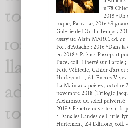
d’At­tache,
n°78 Chien­
2015 ‣Un cr
nique, Paris, 5e, 2016 ‣Sig­naux 
Galerie de l’Or du Temps ; 2016 
essay­iste Alain MARC, éd. du 
Port d’Attache ; 2016 ‣Dans la c
en 2018 ‣ Poème-Passe­port pou
Puce, coll. Lib­erté sur Parole 
Petit Véhicule, Cahi­er d’art et
Hurlevent…, éd. Encres Vives, c
La Main aux poètes ; octo­bre 201
novem­bre 2018 [Trilo­gie Jac
Alchimiste du soleil pul­vérisé, 
2019 ‣ Fenêtre ouverte sur la p
‣ Dans les Lan­des de Hurle-ly
Hurlement, Z4 Edi­tions, coll. 