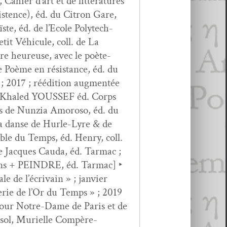
ahi­er d’art et de lit­téra­tures
s­tence), éd. du Cit­ron Gare,
te, éd. de l’Ecole Poly­tech­
etit Véhicule, coll. de La
­ure heureuse, avec le poète-
 Poème en résis­tance, éd. du
; 2017 ; réédi­tion aug­men­tée
e”) Khaled YOUSSEF éd. Corps
ons de Nun­zia Amoroso, éd. du
s la danse de Hurle-Lyre & de
ble du Temps, éd. Hen­ry, coll.
de Jacques Cau­da, éd. Tar­mac ;
ons + PEINDRE, éd. Tar­mac] ‣
 de l’écrivain » ; jan­vi­er
erie de l’Or du Temps » ; 2019
 pour Notre-Dame de Paris et de
esol, Murielle Com­père-