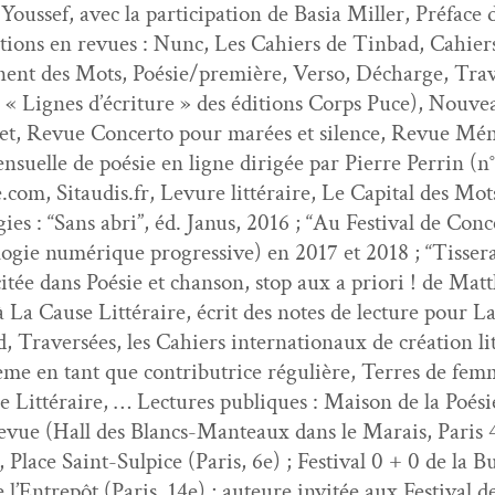
sef, avec la par­tic­i­pa­tion de Basia Miller, Pré­face
ca­tions en revues : Nunc, Les Cahiers de Tin­bad, Cahiers 
nent des Mots, Poésie/première, Ver­so, Décharge, Tra­ve
c « Lignes d’écriture » des édi­tions Corps Puce), Nou­
et, Revue Con­cer­to pour marées et silence, Revue Mén
n­su­elle de poésie en ligne dirigée par Pierre Per­rin (
.com, Sitaudis.fr, Lev­ure lit­téraire, Le Cap­i­tal des Mot
ies : “Sans abri”, éd. Janus, 2016 ; “Au Fes­ti­val de Co
olo­gie numérique pro­gres­sive) en 2017 et 2018 ; “Tis­s
tée dans Poésie et chan­son, stop aux a pri­ori ! de Matt
à La Cause Lit­téraire, écrit des notes de lec­ture pour L
 Tra­ver­sées, les Cahiers inter­na­tionaux de créa­tion l
me en tant que con­tributrice régulière, Ter­res de femme
re Lit­téraire, … Lec­tures publiques : Mai­son de la Poé
Revue (Hall des Blancs-Man­teaux dans le Marais, Paris 
 Place Saint-Sulpice (Paris, 6e) ; Fes­ti­val 0 + 0 de la B
e l’Entrepôt (Paris, 14e) ; auteure invitée aux Fes­ti­va