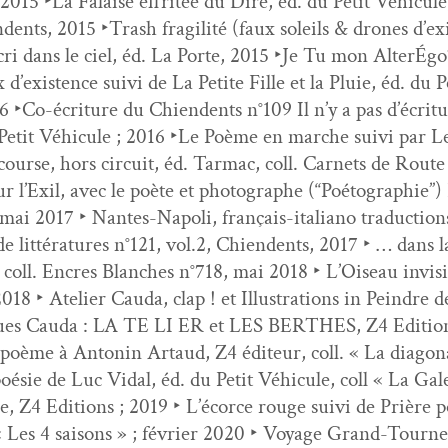
 2015 ‣La Falaise effritée du Dire, éd. du Petit Véhicule, C
dents, 2015 ‣Trash fragilité (faux soleils & drones d’ex­i
i dans le ciel, éd. La Porte, 2015 ‣Je Tu mon AlterÉ­goïs
d’ex­is­tence suivi de La Petite Fille et la Pluie, éd. du P
‣Co-écri­t­ure du Chien­dents n°109 Il n’y a pas d’écri­t
Petit Véhicule ; 2016 ‣Le Poème en marche suivi par Le
ourse, hors cir­cuit, éd. Tar­mac, coll. Car­nets de Route 
r l’Exil, avec le poète et pho­tographe (“Poé­togra­phi
; mai 2017 ‣ Nantes-Napoli, français-ital­iano tra­duc­ti
 de lit­téra­tures n°121, vol.2, Chien­dents, 2017 ‣ … dan
oll. Encres Blanch­es n°718, mai 2018 ‣ L’Oiseau invis­i­
8 ‣ Ate­lier Cau­da, clap ! et Illus­tra­tions in Pein­dre 
ques Cau­da : LA TE LI ER et LES BERTHES, Z4 Edi­ti
poème à Antonin Artaud, Z4 édi­teur, coll. « La diag­o­nale
oésie de Luc Vidal, éd. du Petit Véhicule, coll « La Gal
re, Z4 Edi­tions ; 2019 ‣ L’écorce rouge suivi de Prière
« Les 4 saisons » ; févri­er 2020 ‣ Voy­age Grand-Tour­n