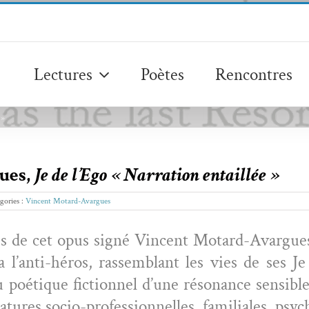
Lectures
Poètes
Rencontres
 »
ues,
Je de l’Ego « Narration entaillée »
gories :
Vincent Motard-Avargues
es de cet opus signé Vin­cent Motard-Avar­gues,
a l’anti-héros, rassem­blant les vies de ses J
oé­tique fic­tion­nel d’une réso­nance sen­si­
ures socio-pro­fes­sion­nelles, famil­iales, psy­