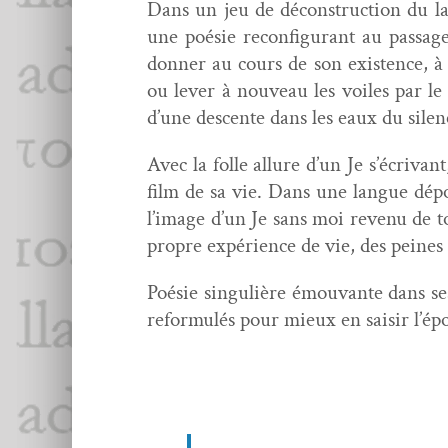
Dans un jeu de décon­struc­tion du l
une poésie recon­fig­u­rant au pas­sa
don­ner au cours de son exis­tence, à
ou lever à nou­veau les voiles par le 
d’une descente dans les eaux du silence
Avec la folle allure d’un Je s’écrivant
film de sa vie. Dans une langue dépou
l’image d’un Je sans moi revenu de tou
pro­pre expéri­ence de vie, des peines
Poésie sin­gulière émou­vante dans s
refor­mulés pour mieux en saisir l’épo