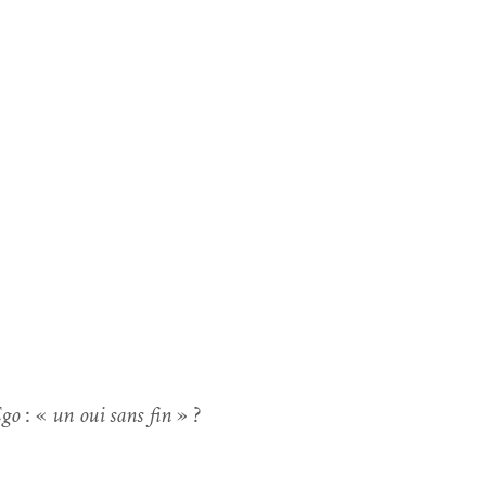
Ego
: «
un oui sans fin
» ?