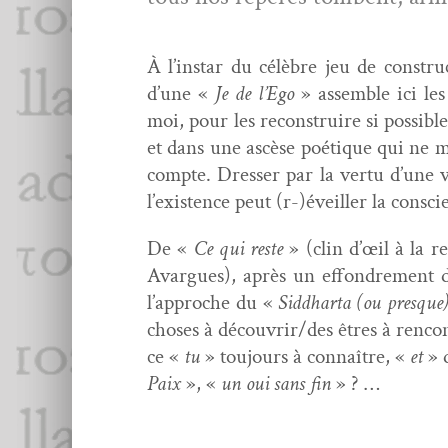
À l’instar du célèbre jeu de con­struc­
d’une «
Je de
l’Ego
» assem­ble ici les
moi, pour les recon­stru­ire si pos­si­
et dans une ascèse poé­tique qui ne ma
compte. Dress­er par la ver­tu d’une v
l’existence peut (r-)éveiller la consci
De «
Ce qui reste
» (clin d’œil à la 
Avar­gues), après un effon­drement de
l’approche du «
Sid­dhar­ta (ou
presque
choses à découvrir/des êtres à ren­con
ce «
tu
» tou­jours à con­naître, «
et
» 
Paix
», «
un oui sans fin
» ? …