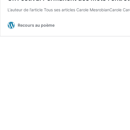
L’au­teur de l’article Tous ses arti­cles Car­ole MesrobianCar­ole Car­ci
Recours au poème