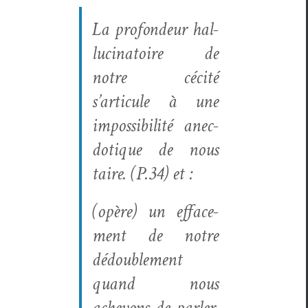
La pro­fondeur hal­
lu­ci­na­toire de
notre céc­ité
s’articule à une
impos­si­bil­ité anec­
do­tique de nous
taire. (P.34)
et :
(opère) un efface­
ment de notre
dédou­ble­ment
quand nous
achevons de par­ler.