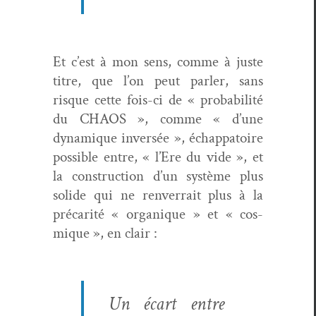
Et c’est à mon sens, comme à juste
titre, que l’on peut par­ler, sans
risque cette fois-ci de « prob­a­bil­ité
du CHAOS », comme « d’une
dynamique inver­sée », échap­pa­toire
pos­si­ble entre, « l’Ere du vide », et
la con­struc­tion d’un sys­tème plus
solide qui ne ren­ver­rait plus à la
pré­car­ité « organique » et « cos­
mique », en clair :
Un écart entre