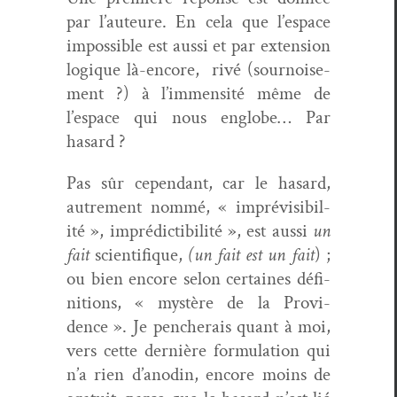
par l’auteure. En cela que l’espace
impos­si­ble est aus­si et par exten­sion
logique là-encore,
rivé (sournoise­
ment ?) à l’immensité même de
l’espace qui nous englobe… Par
hasard ?
Pas sûr cepen­dant, car le hasard,
autrement nom­mé, « imprévis­i­bil­
ité », impré­dictibil­ité », est aus­si
un
fait
sci­en­tifique,
(un fait est un fait
) ;
ou bien encore selon cer­taines déf­i­
ni­tions, « mys­tère de la Prov­i­
dence ». Je pencherais quant à moi,
vers cette dernière for­mu­la­tion qui
n’a rien d’anodin, encore moins de