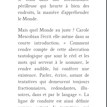
périlleuse qui heurte à bien des
endroits, la manière d’appréhender
le Monde.
Mais quel Monde au juste ? Car­ole
Mes­ro­bian l’écrit elle-même dans sa
courte intro­duc­tion. « Com­ment
ren­dre compte de cette aber­ra­tion
tau­tologique que sont le réel et les
mots qui ser­vent à le nom­mer, le
ren­dre audi­ble, lui con­fér­er une
exis­tence. Par­ler, écrire, autant de
ten­ta­tives qui demeurent tou­jours
frac­tion­naires, redon­dantes, illu­
soires, dans et par le lan­gage ». La
ligne de con­duite est ain­si définie