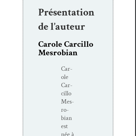
Présentation
de l’auteur
Carole Carcillo
Mesrobian
Car­
ole
Car­
cil­lo
Mes­
ro­
bian
est
née à