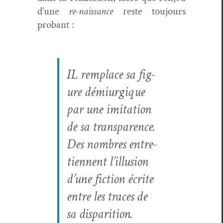
d’une
re-nais­sance
reste tou­jours
probant :
IL rem­place sa fig­
ure démi­urgique
par une imi­ta­tion
de sa trans­parence.
Des nom­bres entre­
ti­en­nent l’illusion
d’une fic­tion écrite
entre les traces de
sa dis­pari­tion.