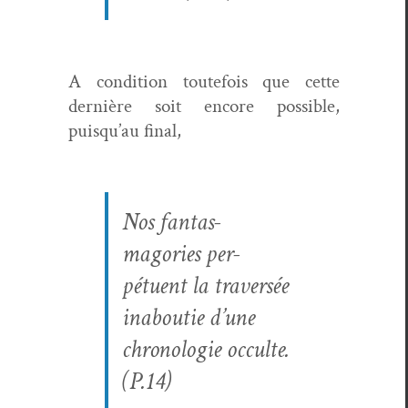
A con­di­tion toute­fois que cette
dernière soit encore pos­si­ble,
puisqu’au final,
Nos fan­tas­
magories per­
pétuent la tra­ver­sée
inaboutie d’une
chronolo­gie occulte.
(P.14)