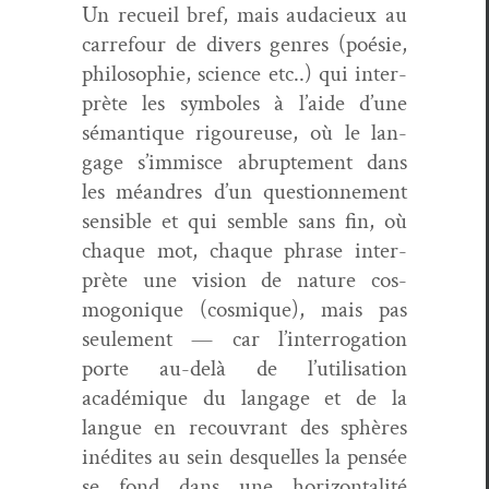
Un recueil bref, mais auda­cieux au
car­refour de divers gen­res (poésie,
philoso­phie, sci­ence etc..) qui inter­
prète les sym­bol­es à l’aide d’une
séman­tique rigoureuse, où le lan­
gage s’immisce abrupte­ment dans
les méan­dres d’un ques­tion­nement
sen­si­ble et qui sem­ble sans fin, où
chaque mot, chaque phrase inter­
prète une vision de nature cos­
mogo­nique (cos­mique), mais pas
seule­ment — car l’interrogation
porte au-delà de l’utilisation
académique du lan­gage et de la
langue en recou­vrant des sphères
inédites au sein desquelles la pen­sée
se fond dans une hor­i­zon­tal­ité