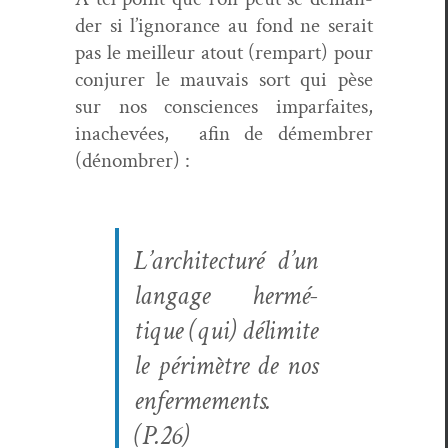
der si l’ignorance au fond ne serait
pas le meilleur atout (rem­part) pour
con­jur­er le mau­vais sort qui pèse
sur nos con­sciences impar­faites,
inachevées,
afin de démem­br­er
(dénom­br­er) :
L’architecturé d’un
lan­gage her­mé­
tique (qui) délim­ite
le périmètre de nos
enfer­me­ments.
(P.26)