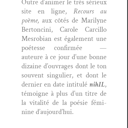
Out­re d’animer le très sérieux
site en ligne,
Recours au
poème,
aux côtés de Mar­i­lyne
Bertonci­ni, Car­ole Car­cil­lo
Mes­ro­bian est égale­ment une
poétesse con­fir­mée —
auteure à ce jour d’une bonne
dizaine d’ouvrages dont le ton
sou­vent sin­guli­er, et dont le
dernier en date inti­t­ulé
nihIL
,
témoigne à plus d’un titre de
la vital­ité de la poésie fémi­
nine d’aujourd’hui.