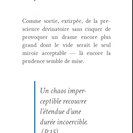
Comme sor­tie, extir­pée, de la pre­
science div­ina­toire sans ris­quer de
provo­quer un drame encore plus
grand dont le vide serait le seul
miroir accept­able — là encore la
pru­dence sem­ble de mise.
Un chaos imper­
cep­ti­ble recou­vre
l’étendue d’une
durée inco­ercible.
(P.15)