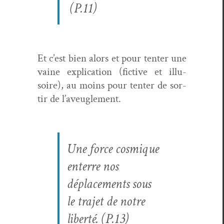
(P.11)
Et c’est bien alors et pour ten­ter une
vaine expli­ca­tion (fic­tive et illu­
soire), au moins pour ten­ter de sor­
tir de l’aveuglement.
Une force cos­mique
enterre nos
déplace­ments sous
le tra­jet de notre
lib­erté. (P.13)