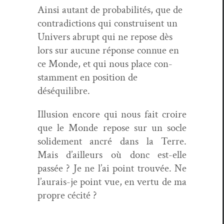
Ain­si autant de prob­a­bil­ités, que de
con­tra­dic­tions qui con­stru­isent un
Univers abrupt qui ne repose dès
lors sur aucune réponse con­nue en
ce Monde, et qui nous place con­
stam­ment en posi­tion de
déséquilibre.
Illu­sion encore qui nous fait croire
que le Monde repose sur un socle
solide­ment ancré dans la Terre.
Mais d’ailleurs où donc est-elle
passée ? Je ne l’ai point trou­vée. Ne
l’aurais-je point vue, en ver­tu de ma
pro­pre cécité ?