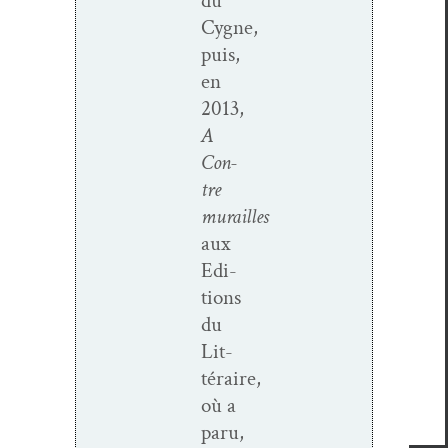
du
Cygne,
puis,
en
2013,
A
Con­
tre
murailles
aux
Edi­
tions
du
Lit­
téraire,
où a
paru,