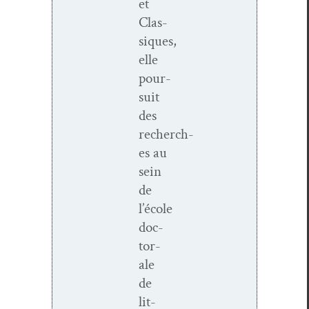
et
Clas­
siques,
elle
pour­
suit
des
recherch­
es au
sein
de
l’école
doc­
tor­
ale
de
lit­