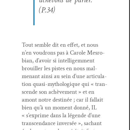
(P.34)
Tout sem­ble dit en effet, et nous
n’en voudrons pas à Car­ole Mes­ro­
bian, d’avoir si intel­ligem­ment
brouiller les pistes en nous mal­
menant ain­si au sein d’une artic­u­la­
tion qua­si-mythologique qui « tran­
scende son achève­ment » et en
amont notre des­tinée ; car il fal­lait
bien qu’à un moment don­né, IL
« s’exprime dans la légende d’une
tran­scen­dance inver­sée », sachant