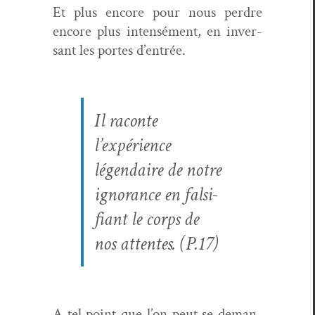
Et plus encore pour nous per­dre
encore plus inten­sé­ment, en inver­
sant les portes d’entrée.
Il racon­te
l’expérience
légendaire de notre
igno­rance en fal­si­
fi­ant le corps de
nos attentes. (P.17)
A tel point que l’on peut se deman­