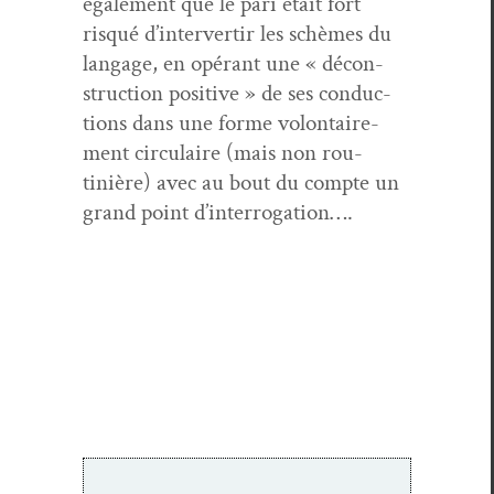
égale­ment que le pari était fort
risqué d’intervertir les schèmes du
lan­gage, en opérant une « décon­
struc­tion pos­i­tive » de ses con­duc­
tions dans une forme volon­taire­
ment cir­cu­laire (mais non rou­
tinière) avec au bout du compte un
grand point d’interrogation….