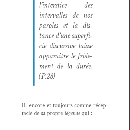
l’interstice des
inter­valles de nos
paroles et la dis­
tance d’une super­fi­
cie dis­cur­sive laisse
appa­raitre le frôle­
ment de la durée.
(P.28)
IL encore et tou­jours comme récep­
ta­cle de sa pro­pre
légende
qui :