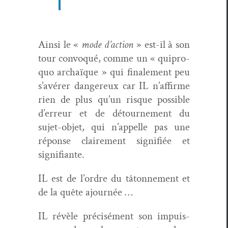
Ain­si le «
mode d’action
» est-il à son
tour con­vo­qué, comme un « quipro­
quo archaïque » qui finale­ment peu
s’avérer dan­gereux car IL n’affirme
rien de plus qu’un risque pos­si­ble
d’erreur et de détourne­ment du
sujet-objet, qui n’appelle pas une
réponse claire­ment sig­nifiée et
signifiante.
IL est de l’ordre du tâton­nement et
de la quête ajournée …
IL révèle pré­cisé­ment son impuis­