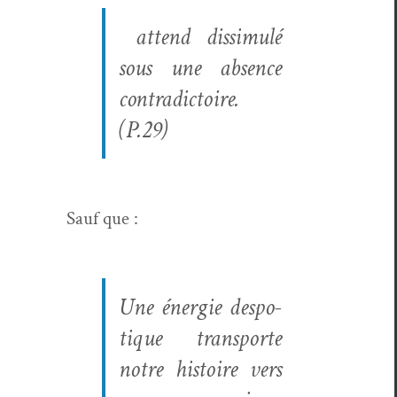
attend dis­simulé
sous une absence
con­tra­dic­toire.
(P.29)
Sauf que :
Une énergie despo­
tique trans­porte
notre his­toire vers