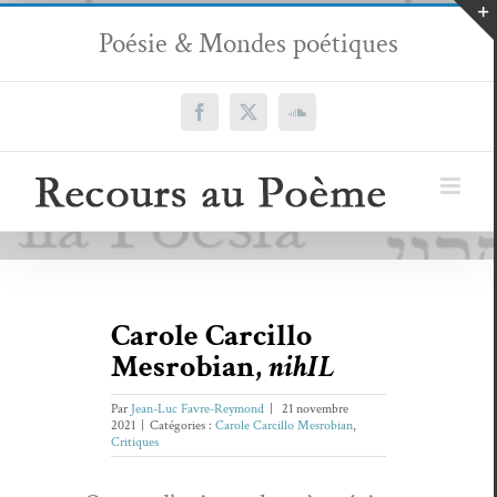
Passer
Poésie & Mondes poétiques
au
contenu
Facebook
X
SoundCloud
Carole Carcillo
Mesrobian,
nihIL
Par
Jean-Luc Favre-Reymond
|
21 novembre
2021
|
Catégories :
Carole Carcillo Mesrobian
,
Critiques