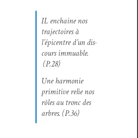
IL enchaine nos
tra­jec­toires à
l’épicentre d’un dis­
cours immuable.
(P.28)
Une har­monie
prim­i­tive relie nos
rôles au tronc des
arbres. (P.36)