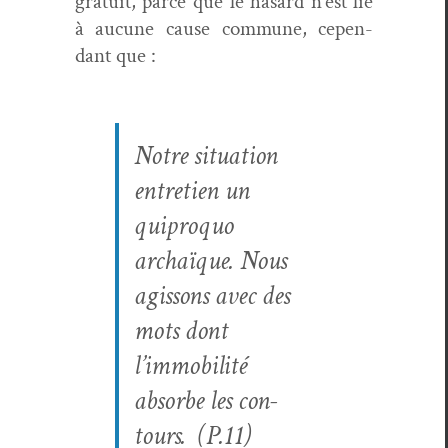
gra­tu­it, parce que le hasard n’est lié
à aucune cause com­mune, cepen­
dant que :
Notre sit­u­a­tion
entre­tien un
quipro­quo
archaïque. Nous
agis­sons avec des
mots dont
l’immobilité
absorbe les con­
tours. (P.11)