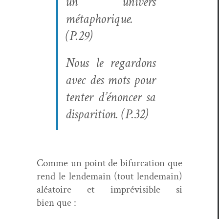
un univers
métaphorique.
(P.29)
Nous le regar­dons
avec des mots pour
ten­ter d’énoncer sa
dis­pari­tion. (P.32)
Comme un point de bifur­ca­tion que
rend le lende­main (tout lende­main)
aléa­toire et imprévis­i­ble si
bien que :