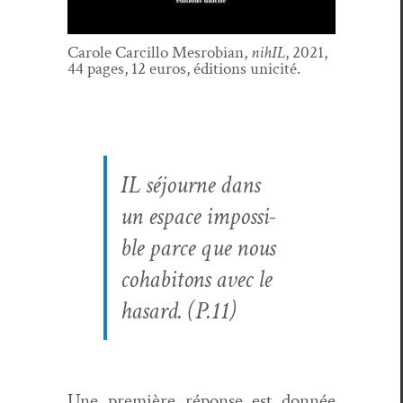
Car­ole Car­cil­lo Mes­ro­bian,
nihIL
, 2021,
44 pages, 12 euros, édi­tions unicité.
IL séjourne dans
un espace impos­si­
ble parce que nous
cohab­itons avec le
hasard. (P.11)
Une pre­mière réponse est don­née