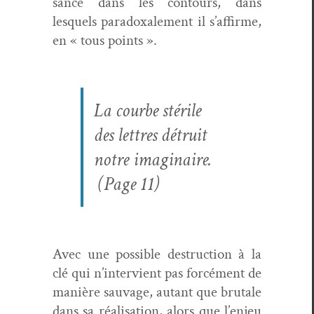
sance dans les con­tours, dans
lesquels para­doxale­ment il s’affirme,
en « tous points ».
La courbe stérile
des let­tres détru­it
notre imag­i­naire.
(Page 11)
Avec une pos­si­ble destruc­tion à la
clé qui n’intervient pas for­cé­ment de
manière sauvage, autant que bru­tale
dans sa réal­i­sa­tion, alors que l’enjeu