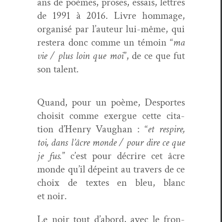
ans de poèmes, pros­es, essais, let­tres
de 1991 à 2016. Livre hom­mage,
organ­isé par l’au­teur lui-même, qui
restera donc comme un témoin “
ma
vie / plus loin que moi
”, de ce que fut
son talent.
Quand, pour un poème, Desportes
choisit comme exer­gue cette cita­
tion d’Hen­ry Vaugh­an : “
et respire,
toi, dans l’âcre monde / pour dire ce que
je fus.
” c’est pour décrire cet âcre
monde qu’il dépeint au tra­vers de ce
choix de textes en bleu, blanc
et noir.
Le noir tout d’abord, avec le fron­