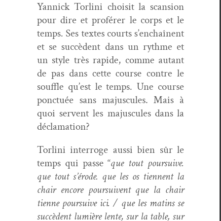
Yan­nick Tor­li­ni choisit la scan­sion
pour dire et profér­er le corps et le
temps. Ses textes courts s’en­chaî­nent
et se suc­cè­dent dans un rythme et
un style très rapi­de, comme autant
de pas dans cette course con­tre le
souf­fle qu’est le temps. Une course
ponc­tuée sans majus­cules. Mais à
quoi ser­vent les majus­cules dans la
déclamation?
Tor­li­ni inter­roge aus­si bien sûr le
temps qui passe “
que tout pour­suive.
que tout s’érode. que les os tien­nent la
chair encore pour­suiv­ent que la chair
tienne pour­suive ici. / que les matins se
suc­cè­dent lumière lente, sur la table, sur