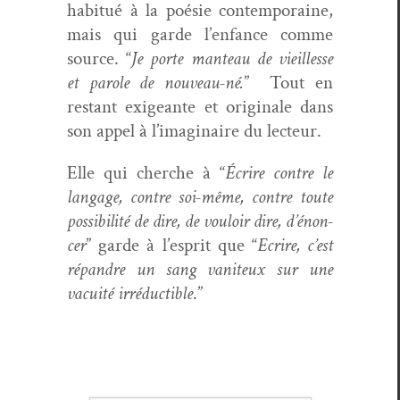
habitué à la poésie con­tem­po­raine,
mais qui garde l’en­fance comme
source. “
Je porte man­teau de vieil­lesse
et parole de nou­veau-né.
” Tout en
restant exigeante et orig­i­nale dans
son appel à l’imag­i­naire du lecteur.
Elle qui cherche à “
Écrire con­tre le
lan­gage, con­tre soi-même, con­tre toute
pos­si­bil­ité de dire, de vouloir dire, d’énon­
cer
” garde à l’e­sprit que “
Ecrire, c’est
répan­dre un sang van­i­teux sur une
vacuité irré­ductible
.”