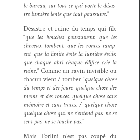
le bureau, sur tout ce qui porte le désas­
tre lumière lente que tout pour­suive
.”
Désas­tre et ruine du temps qui file
“
que les bouch­es pour­suiv­ent. que les
cheveux tombent. que les ronces ram­p­
ent. que la lim­ite évite la lumière évide.
que chaque abri chaque édi­fice crie la
ruine
.” Comme un ravin invis­i­ble ou
cha­cun vient à tomber “
quelque chose
du temps et des jours. quelque chose des
ravins et des ronces. quelque chose sans
mémoire et sans traces. / quelque chose
quelque chose qui ne s’en­tend pas. ne se
sent pas. ne se touche pas.
”
Mais Tor­li­ni n’est pas coupé du