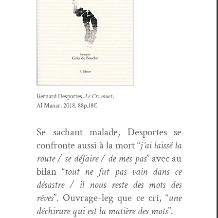
Bernard Desportes,
Le Cri muet
,
Al Man­ar, 2018, 88p,18€
Se sachant malade, Desportes se
con­fronte aus­si à la mort “
j’ai lais­sé la
route / se défaire / de mes pas
” avec au
bilan “
tout ne fut pas vain dans ce
désas­tre / il nous reste des mots des
rêves
”. Ouvrage-leg que ce cri, “
une
déchirure qui est la matière des mots
”.