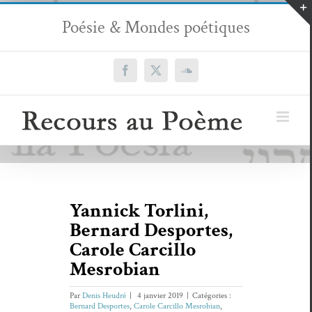
Passer
Poésie & Mondes poétiques
au
contenu
Facebook
X
SoundCloud
Yannick Torlini,
Bernard Desportes,
Carole Carcillo
Mesrobian
Par
Denis Heudré
|
4 janvier 2019
|
Catégories :
Bernard Desportes
,
Carole Carcillo Mesrobian
,