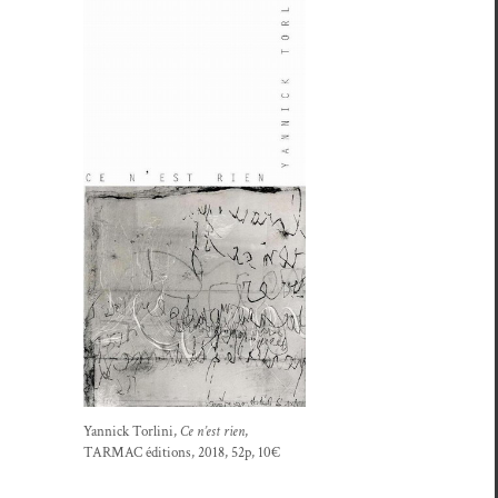
Yan­nick Tor­li­ni,
Ce n’est rien
,
TARMAC édi­tions, 2018, 52p, 10€