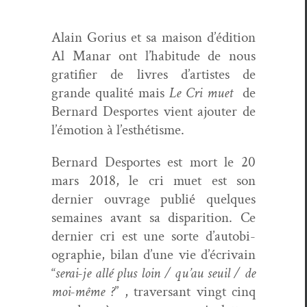
Alain Gorius et sa mai­son d’édi­tion
Al Man­ar ont l’habi­tude de nous
grat­i­fi­er de livres d’artistes de
grande qual­ité mais
Le Cri muet
de
Bernard Desportes vient ajouter de
l’é­mo­tion à l’esthétisme.
Bernard Desportes est mort le 20
mars 2018, le cri muet est son
dernier ouvrage pub­lié quelques
semaines avant sa dis­pari­tion. Ce
dernier cri est une sorte d’au­to­bi­
ogra­phie, bilan d’une vie d’écrivain
“
serai-je allé plus loin / qu’au seuil / de
moi-même ?
” , tra­ver­sant vingt cinq