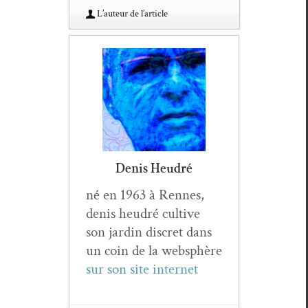
L’au­teur de l’article
Denis Heudré
né en 1963 à Rennes,
denis heudré cul­tive
son jardin dis­cret dans
un coin de la web­sphère
sur son site inter­net