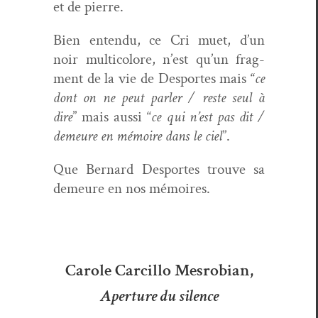
et de pierre.
Bien enten­du, ce Cri muet, d’un
noir mul­ti­col­ore, n’est qu’un frag­
ment de la vie de Desportes mais “
ce
dont on ne peut par­ler / reste seul à
dire
” mais aus­si “
ce qui n’est pas dit /
demeure en mémoire dans le ciel
”.
Que Bernard Desportes trou­ve sa
demeure en nos mémoires.
Carole Carcillo Mesrobian,
Aperture du silence