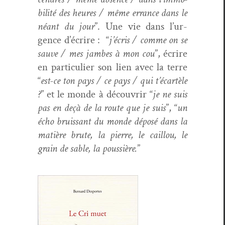
bil­ité des heures / même errance dans le
néant du jour
”. Une vie dans l’ur­
gence d’écrire : “
j’écris / comme on se
sauve / mes jambes à mon cou
”, écrire
en par­ti­c­uli­er son lien avec la terre
“
est-ce ton pays / ce pays / qui t’é­cartèle
?
” et le monde à décou­vrir “
je ne suis
pas en deçà de la route que je suis
”, “
un
écho bruis­sant du monde déposé dans la
matière brute, la pierre, le cail­lou, le
grain de sable, la pous­sière.
”