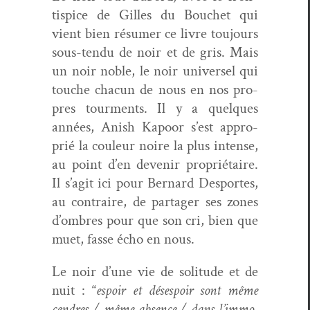
tispice de Gilles du Bouchet qui
vient bien résumer ce livre tou­jours
sous-ten­du de noir et de gris. Mais
un noir noble, le noir uni­versel qui
touche cha­cun de nous en nos pro­
pres tour­ments. Il y a quelques
années, Anish Kapoor s’est appro­
prié la couleur noire la plus intense,
au point d’en devenir pro­prié­taire.
Il s’ag­it ici pour Bernard Desportes,
au con­traire, de partager ses zones
d’om­bres pour que son cri, bien que
muet, fasse écho en nous.
Le noir d’une vie de soli­tude et de
nuit : “
espoir et dés­espoir sont même
cen­dres / même absence / dans l’im­mo­