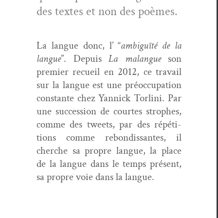
des textes et non des poèmes.
La langue donc, l’ “
ambiguïté de la
langue
”. Depuis
La malangue
son
pre­mier recueil en 2012, ce tra­vail
sur la langue est une préoc­cu­pa­tion
con­stante chez Yan­nick Tor­li­ni. Par
une suc­ces­sion de cour­tes stro­phes,
comme des tweets, par des répéti­
tions comme rebondis­santes, il
cherche sa pro­pre langue, la place
de la langue dans le temps présent,
sa pro­pre voie dans la langue.