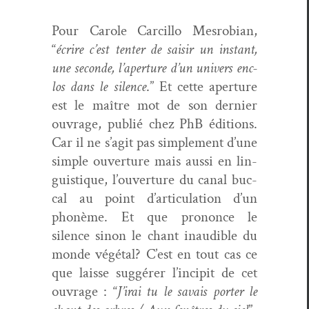
Pour Car­ole Car­cil­lo Mes­ro­bian,
“
écrire c’est ten­ter de saisir un instant,
une sec­onde, l’aper­ture d’un univers enc­
los dans le silence
.” Et cette aper­ture
est le maître mot de son dernier
ouvrage, pub­lié chez PhB édi­tions.
Car il ne s’ag­it pas sim­ple­ment d’une
sim­ple ouver­ture mais aus­si en lin­
guis­tique, l’ouverture du canal buc­
cal au point d’articulation d’un
phonème. Et que prononce le
silence sinon le chant inaudi­ble du
monde végé­tal? C’est en tout cas ce
que laisse sug­gér­er l’in­cip­it de cet
ouvrage : “
J’i­rai tu le savais porter le