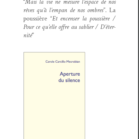
“
Mais la vie ne mesure l’e­space de nos
rêves qu’à l’empan de nos ombres
”. La
pous­sière “
Et encenser la pous­sière /
Pour ce qu’elle offre au sabli­er / D’é­ter­
nité
”