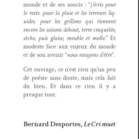
monde et de ses soucis : “
j’écris pour
le reste. pour la pluie et les ter­reurs liq­
uides. pour les gril­lons qui tien­nent
encore les saisons debout, terre craque­lée,
sèche, puis glaise, meu­ble et molle.
” Et
mod­este face aux enjeux du monde
et de son avenir “
nous essayons d’être
”.
Cet ouvrage, ce n’est rien qu’un peu
de poésie sans doute, mais cela fait
du bien. Et dans ce rien il y a
presque tout.
Bernard Desportes,
Le Cri muet