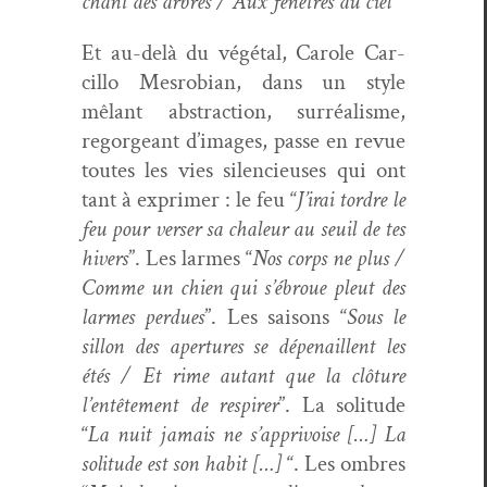
chant des arbres / Aux fenêtres du ciel
”
Et au-delà du végé­tal, Car­ole Car­
cil­lo Mes­ro­bian, dans un style
mêlant abstrac­tion, sur­réal­isme,
regorgeant d’im­ages, passe en revue
toutes les vies silen­cieuses qui ont
tant à exprimer : le feu “
J’i­rai tor­dre le
feu pour vers­er sa chaleur au seuil de tes
hivers
”. Les larmes “
Nos corps ne plus /
Comme un chien qui s’ébroue pleut des
larmes per­dues
”. Les saisons “
Sous le
sil­lon des aper­tures se dépe­nail­lent les
étés / Et rime autant que la clô­ture
l’en­tête­ment de respir­er
”. La soli­tude
“
La nuit jamais ne s’ap­privoise […] La
soli­tude est son habit […]
“. Les ombres