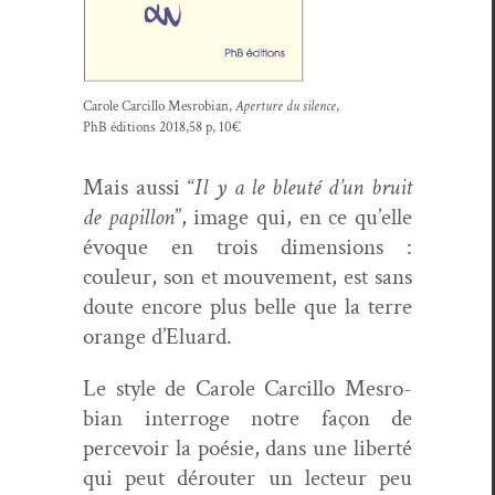
Car­ole Car­cil­lo Mes­ro­bian,
Aper­ture du silence
,
PhB édi­tions 2018,58 p, 10€
Mais aus­si “
Il y a le bleuté d’un bruit
de papil­lon
”, image qui, en ce qu’elle
évoque en trois dimen­sions :
couleur, son et mou­ve­ment, est sans
doute encore plus belle que la terre
orange d’Eluard.
Le style de Car­ole Car­cil­lo Mes­ro­
bian inter­roge notre façon de
percevoir la poésie, dans une lib­erté
qui peut dérouter un lecteur peu