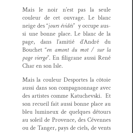
Mais le noir n’est pas la seule
couleur de cet ouvrage. Le blanc
neige des “
jours évidés
” y occupe aus­
si une bonne place. Le blanc de la
page, dans l’ami­tié d’An­dré du
Bouchet “
en amont du mot / sur la
page vierge
”. En fil­igrane aus­si René
Char en son Isle.
Mais la couleur Desportes la côtoie
aus­si dans son com­pagnon­nage avec
des artistes comme Katuchevs­ki. Et
son recueil fait aus­si bonne place au
bleu lumineux de quelques détours
au soleil de Provence, des Cévennes
ou de Tanger, pays de ciels, de vents