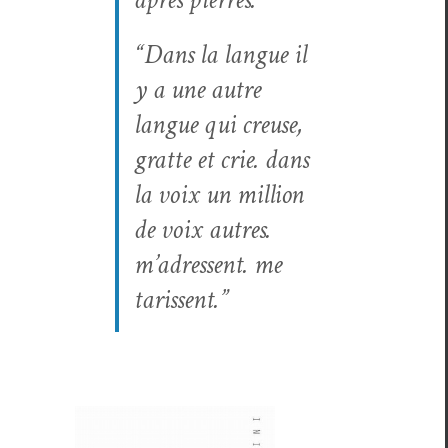
“D
ans la langue il
y a une autre
langue qui creuse,
grat­te et crie. dans
la voix un mil­lion
de voix autres.
m’adressent. me
taris­sent
.”