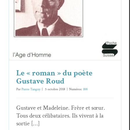
Le « roman » du poète
Gustave Roud
Par
Pierre Tanguy
|
5 octo­bre 2018
|
Numéros:
188
Gus­tave et Madeleine. Frère et sœur.
Tous deux céli­bataires. Ils vivent à la
sortie […]