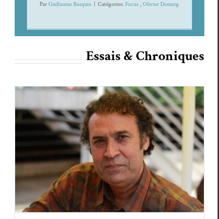
Par
Guillaume Basquin
|
Caté­gories:
Focus
,
Olivi­er Domerg
Essais & Chroniques
Ping Pong : Salih Bolat, une voix
qui vibre
Essais & Chroniques
Sal­ih Bolat