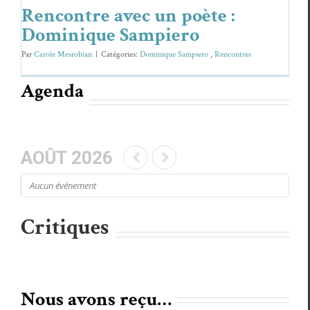
Rencontre avec un poète :
Dominique Sampiero
Par
Carole Mesrobian
|
Caté­gories:
Dominique Sampiero
,
Ren­con­tres
Agenda
AOÛT 2026
Aucun événe­ment
Critiques
Nous avons reçu…