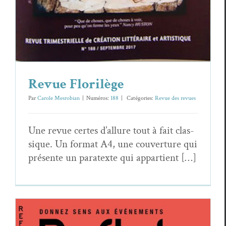
Revue Florilège
Par
Carole Mesrobian
|
Numéros:
188
|
Caté­gories:
Revue des revues
Une revue certes d’allure tout à fait clas­
sique. Un for­mat A4, une cou­ver­ture qui
présente un para­texte qui appartient […]