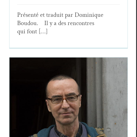
Présen­té et traduit par Dominique
Boudou. Il y a des ren­con­tres
qui font […]
Michele Miccia — Il Ciclo dell’acqua /
Le Cycle de l’eau (extrait)