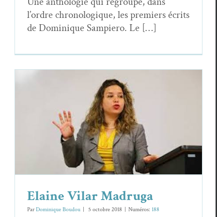
Une antholo­gie qui regroupe, dans
l’ordre chronologique, les pre­miers écrits
de Dominique Sampiero. Le […]
Elaine Vilar Madruga
Elaine Vilar Madru­ga
Essais & Chroniques
Elaine Vilar Madruga
Par
Dominique Boudou
|
5 octo­bre 2018
|
Numéros:
188