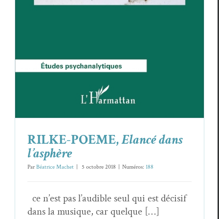
RILKE-POEME,
Elancé dans
l’asphère
Par
Béatrice Machet
|
5 octo­bre 2018
|
Numéros:
188
ce n’est pas l’audible seul qui est décisif
dans la musique, car quelque […]