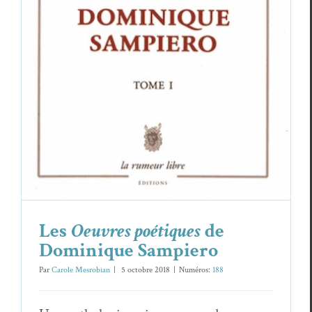
Les
Oeuvres poétiques
de Dominique
Sampiero
Dominique Sampiero
Essais & Chroniques
Les
Oeuvres poétiques
de
Dominique Sampiero
Par
Carole Mesrobian
|
5 octo­bre 2018
|
Numéros:
188