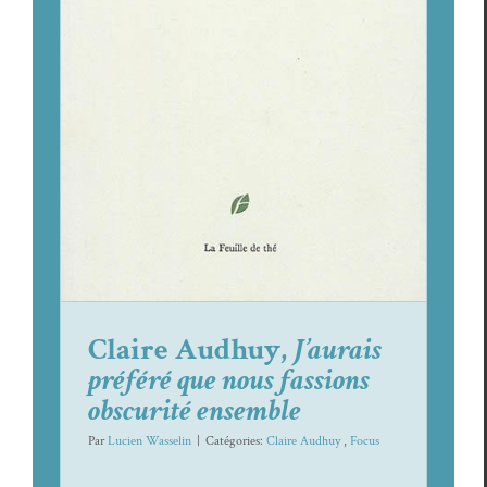
Claire Audhuy,
J’aurais préféré que
nous fassions obscurité ensemble
Claire Aud­huy
Focus
Claire Audhuy,
J’aurais
préféré que nous fassions
obscurité ensemble
Par
Lucien Wasselin
|
Caté­gories:
Claire Aud­huy
,
Focus