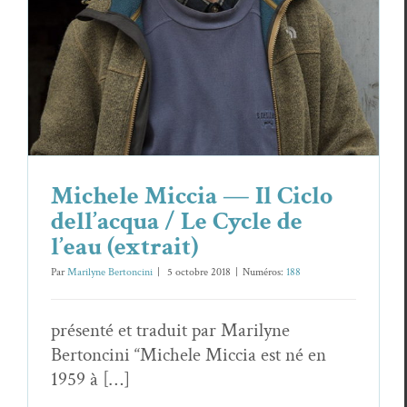
Chroniques
Michele Mic­cia
Michele Miccia — Il Ciclo
dell’acqua / Le Cycle de
l’eau (extrait)
Par
Marilyne Bertoncini
|
5 octo­bre 2018
|
Numéros:
188
présen­té et traduit par Mar­i­lyne
Bertonci­ni “Michele Mic­cia est né en
1959 à […]