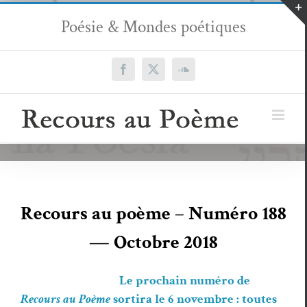
Passer
Poésie & Mondes poétiques
au
contenu
Facebook
X
SoundCloud
Recours au poème – Numéro 188
— Octo­bre 2018
Le prochain numéro de
Recours au Poème
sor­ti­ra le 6 novem­bre : toutes