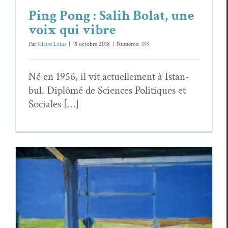
Ping Pong : Salih Bolat, une
voix qui vibre
Par
Claire Lajus
|
5 octo­bre 2018
|
Numéros:
188
Né en 1956, il vit actuelle­ment à Istan­
bul. Diplômé de Sci­ences Poli­tiques et
Sociales […]