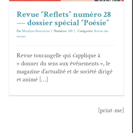
Revue “Reflets” numéro 28
— dossier spécial “Poésie”
Par
Marilyne Bertoncini
|
Numéros:
188
|
Caté­gories:
Revue des
revues
Revue tourangelle qui s’applique à
« don­ner du sens aux événe­ments », le
mag­a­zine d’actualité et de société dirigé
et animé […]
[print-me]