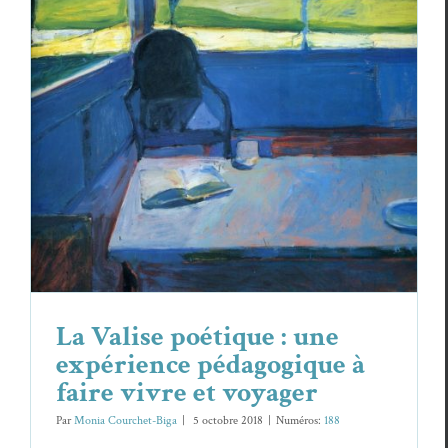
La Valise poétique : une expérience
pédagogique à faire vivre et voyager
Essais & Chroniques
La Valise poétique : une
expérience pédagogique à
faire vivre et voyager
Par
Monia Courchet-Biga
|
5 octo­bre 2018
|
Numéros:
188