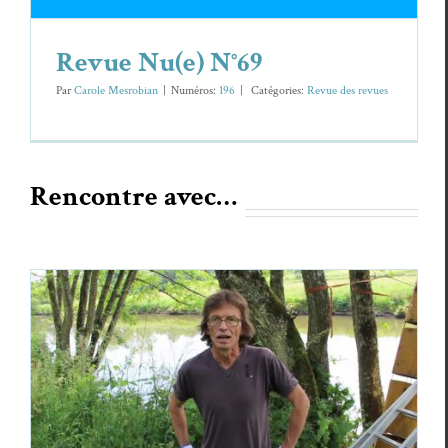
Revue Nu(e) N°69
Par
Carole Mesrobian
|
Numéros:
196
|
Caté­gories:
Revue des revues
Rencontre avec…
Daniel Van de Velde : portrait en creux
de l’artiste
Daniel Van de Velde
Ren­con­tres