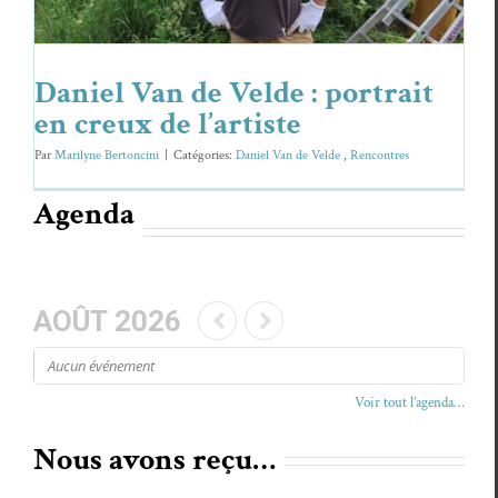
Daniel Van de Velde : portrait
en creux de l’artiste
Par
Marilyne Bertoncini
|
Caté­gories:
Daniel Van de Velde
,
Ren­con­tres
Agenda
AOÛT 2026
Aucun événe­ment
Voir tout l’agenda…
Nous avons reçu…