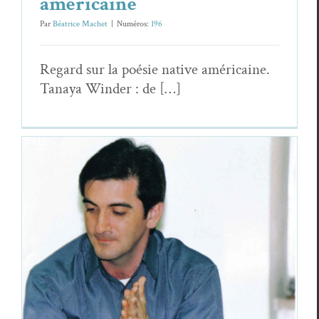
américaine
Par
Béatrice Machet
|
Numéros:
196
Regard sur la poésie native améri­caine.
Tanaya Winder : de […]
Ivano Mugnaini, extraits de
La Creta
indocile
Essais & Chroniques