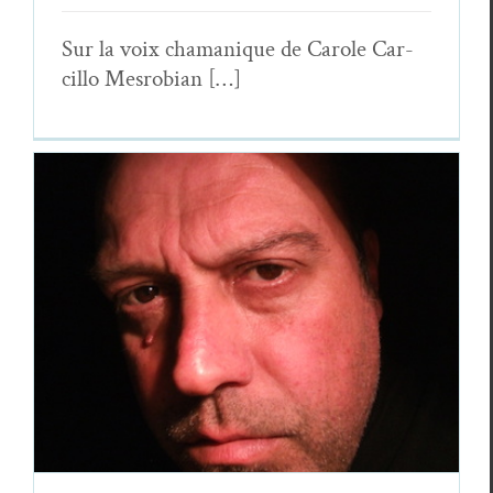
Sur la voix chamanique de Car­ole Car­
cil­lo Mesrobian […]
José Manuel Sanchez,
PASTORES
D’ANGUAÑU
Essais & Chroniques
José Manuel Sanchez