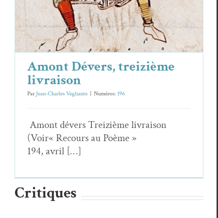
Amont Dévers, treizième
livraison
Par
Jean-Charles Vegliante
|
Numéros:
196
Amont dévers Treiz­ième livrai­son
(Voir« Recours au Poème »
194, avril […]
Critiques