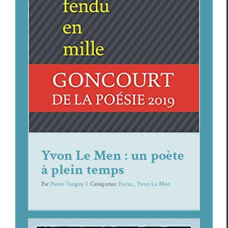
Yvon Le Men : un poète à
plein temps
Focus
Yvon Le Men
Yvon Le Men : un poète
à plein temps
Par
Pierre Tanguy
|
Caté­gories:
Focus
,
Yvon Le Men