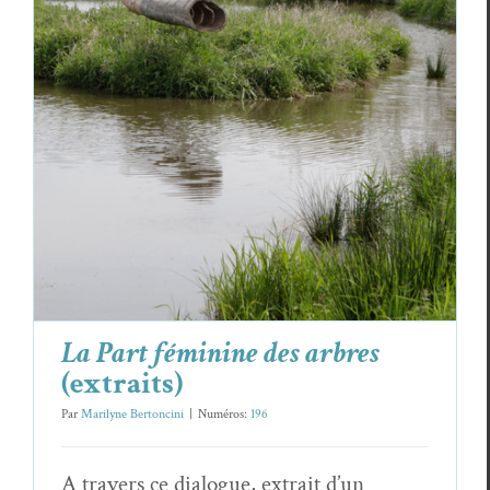
La Part féminine des arbres
(extraits)
Alice Passy
Daniel Van de Velde
Essais & Chroniques
La Part féminine des arbres
(extraits)
Par
Marilyne Bertoncini
|
Numéros:
196
A tra­vers ce dia­logue, extrait d’un