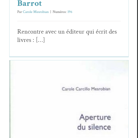
Barrot
Par
Carole Mesrobian
|
Numéros:
196
Ren­con­tre avec un édi­teur qui écrit des
livres : […]