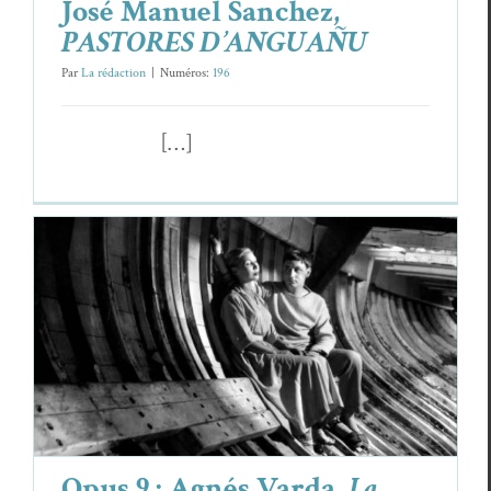
José Manuel Sanchez,
PASTORES D’ANGUAÑU
Par
La rédaction
|
Numéros:
196
[…]
Opus 9 : Agnés Varda,
La Pointe courte
(suite)
Essais & Chroniques
Opus 9 : Agnés Varda,
La