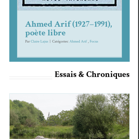
Ahmed Arif (1927–1991),
poète libre
Par
Claire Lajus
|
Caté­gories:
Ahmed Arif
,
Focus
Essais & Chroniques