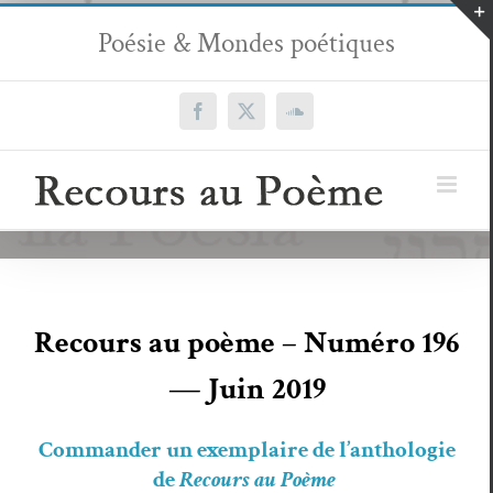
Passer
Poésie & Mondes poétiques
au
contenu
Facebook
X
SoundCloud
Recours au poème – Numéro 196
— Juin 2019
Com­man­der
un exem­plaire de l’an­tholo­gie
de
Recours au Poème