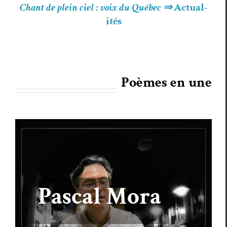
Chant de plein ciel : voix du Québec ⇒
Actu­al­
ités
Poèmes en une
Pascal Mora