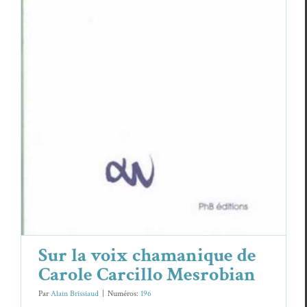
Sur la voix chamanique de Carole
Carcillo Mesrobian
Car­ole Car­cil­lo Mes­ro­bian
Essais & Chroniques
Sur la voix chamanique de
Carole Carcillo Mesrobian
Par
Alain Brissiaud
|
Numéros:
196