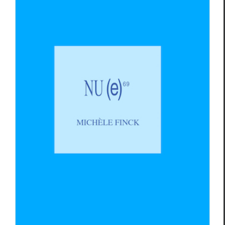
Revue Nu(e) N°69
Revue des revues