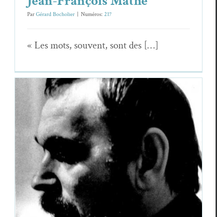
Jean-François Mathé
Par
Gérard Bocholier
|
Numéros:
217
« Les mots, sou­vent, sont des […]
Aurel Pantea, une voix à part de la
poésie roumaine
Aurel Pan­tea
Essais & Chroniques