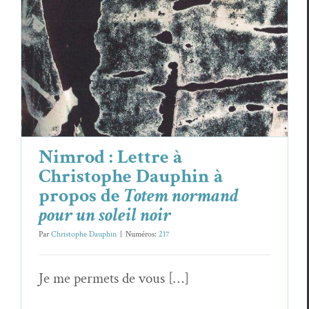
Nimrod : Lettre à
Christophe Dauphin à
propos de
Totem normand
pour un soleil noir
Par
Christophe Dauphin
|
Numéros:
217
Je me per­me­ts de vous […]