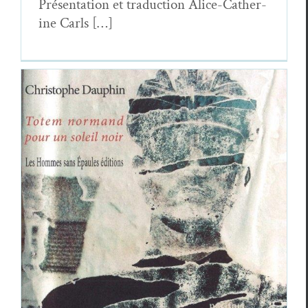
Présen­ta­tion et tra­duc­tion Alice-Cather­
ine Carls […]
Nimrod : Lettre à Christophe Dauphin à
propos de
Totem normand pour un soleil
noir
Essais & Chroniques
Nim­rod