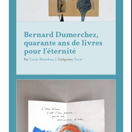
Focus
Bernard Dumerchez,
quarante ans de livres
pour l’éternité
Par
Carole Mesrobian
|
Caté­gories:
Focus
Les « Livres Pauvres » à la