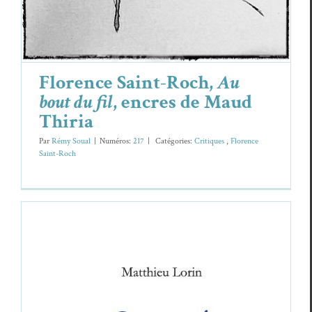
Florence Saint-Roch,
Au
bout du fil
, encres de Maud
Thiria
Par
Rémy Soual
|
Numéros:
217
|
Caté­gories:
Cri­tiques
,
Flo­rence
Saint-Roch