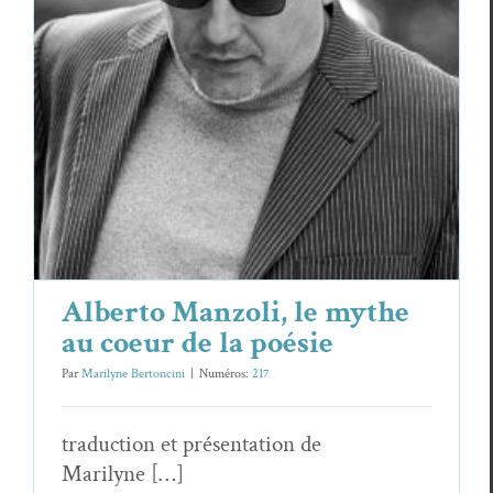
Alberto Manzoli, le mythe au coeur de
la poésie
Essais & Chroniques
Alberto Manzoli, le mythe
au coeur de la poésie
Par
Marilyne Bertoncini
|
Numéros:
217
tra­duc­tion et présen­ta­tion de
Marilyne […]