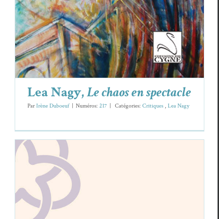
Lea Nagy,
Le chaos en spectacle
Par
Irène Duboeuf
|
Numéros:
217
|
Caté­gories:
Cri­tiques
,
Lea Nagy