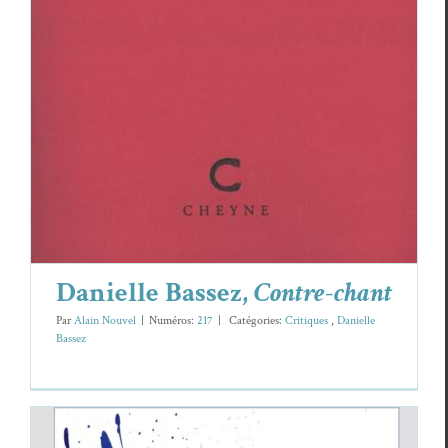
Cri­tiques
Danielle Bassez
Danielle Bassez,
Contre-chant
Par
Alain Nouvel
|
Numéros:
217
|
Caté­gories:
Cri­tiques
,
Danielle
Bassez