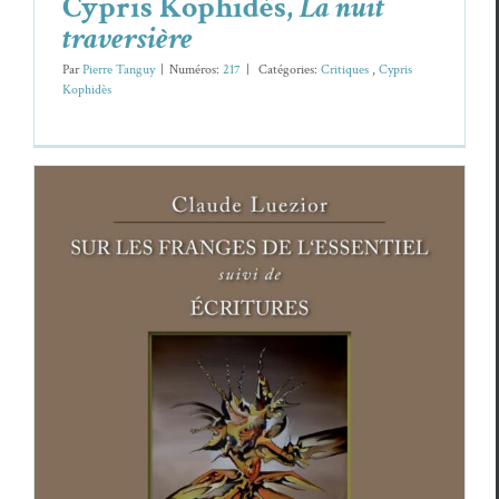
Cypris Kophidès,
La nuit
traversière
Par
Pierre Tanguy
|
Numéros:
217
|
Caté­gories:
Cri­tiques
,
Cypris
Kophidès
Claude Luezior,
Sur les franges de l’essentiel
suivi de Écritures
Claude Luezior
Cri­tiques