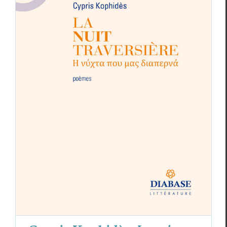
Cypris Kophidès,
La nuit traversière
Cri­tiques
Cypris Kophidès