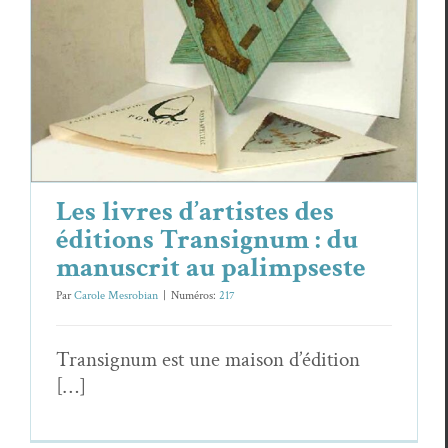
Les livres d’artistes des éditions
Transignum : du manuscrit au
palimpseste
Essais & Chroniques
Wan­da Mihuleac
Les livres d’artistes des
éditions Transignum : du
manuscrit au palimpseste
Par
Carole Mesrobian
|
Numéros:
217
Tran­signum est une mai­son d’édition
[…]