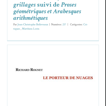
grillages
suivi de
Proses
géométriques et Arabesques
arithmétiques
Par
Jean-Christophe Belleveaux
|
Numéros:
217
|
Caté­gories:
Cri­
tiques
,
Matthieu Lorin