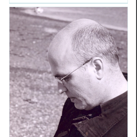
Gazmend Krasniqi : un poète albanais
—
Antipoezi
, extraits
Essais & Chroniques
Gaz­mend Krasniqi