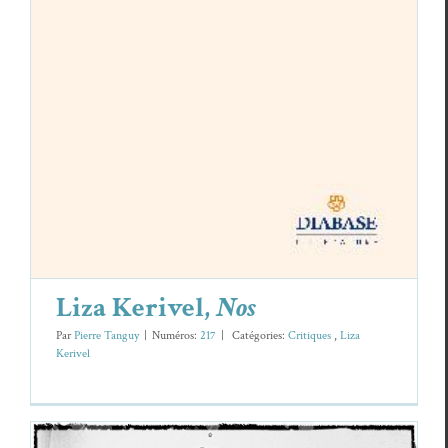
Cri­tiques
Liza Keriv­el
Liza Kerivel,
Nos
Par
Pierre Tanguy
|
Numéros:
217
|
Caté­gories:
Cri­tiques
,
Liza
Keriv­el