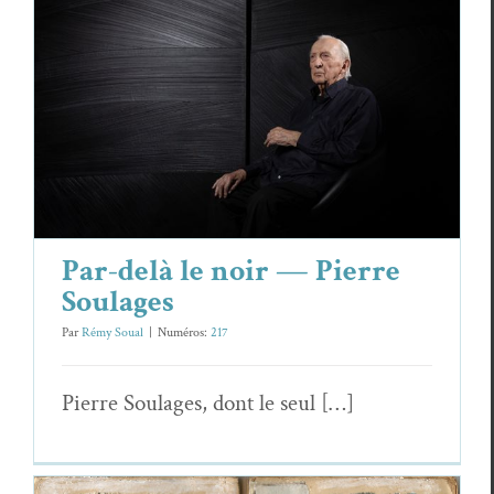
Par-delà le noir — Pierre Soulages
Essais & Chroniques
Par-delà le noir — Pierre
Soulages
Par
Rémy Soual
|
Numéros:
217
Pierre Soulages, dont le seul […]