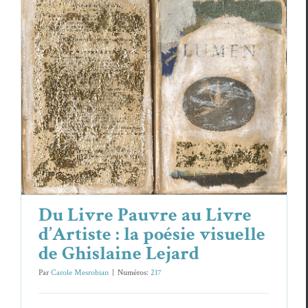
Du Livre Pauvre au Livre d’Artiste : la
poésie visuelle de Ghislaine Lejard
Essais & Chroniques
Ghis­laine Lejard
Du Livre Pauvre au Livre
d’Artiste : la poésie visuelle
de Ghislaine Lejard
Par
Carole Mesrobian
|
Numéros:
217