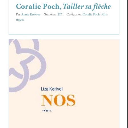
Coralie Poch,
Tailler sa flèche
Par
Annie Estèves
|
Numéros:
217
|
Caté­gories:
Coralie Poch
,
Cri­
tiques
Liza Kerivel,
Nos