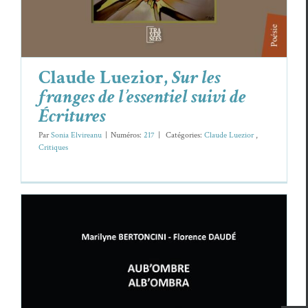
Claude Luezior,
Sur les
franges de l’essentiel suivi de
Écritures
Par
Sonia Elvireanu
|
Numéros:
217
|
Caté­gories:
Claude Luezior
,
Cri­tiques