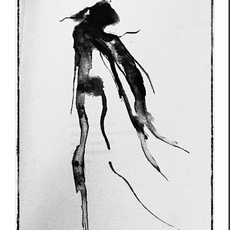
Florence Saint-Roch,
Au bout du fil
,
encres de Maud Thiria
Cri­tiques
Flo­rence Saint-Roch