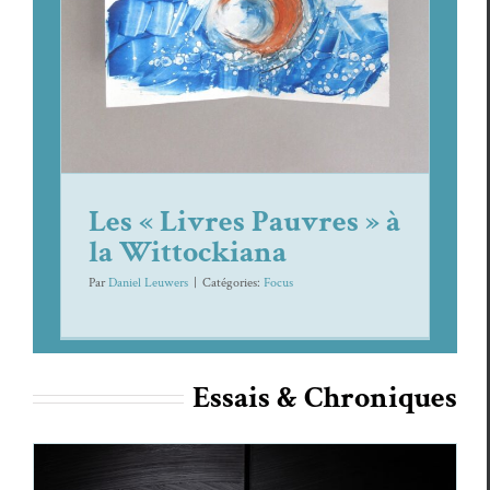
Wittockiana
Focus
Les « Livres Pauvres » à
la Wittockiana
Par
Daniel Leuwers
|
Caté­gories:
Focus
Essais & Chroniques