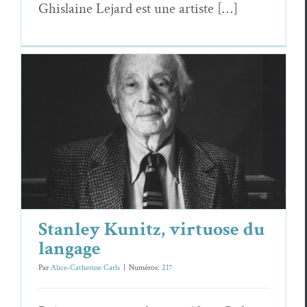
Ghis­laine Lejard est une artiste […]
Stanley Kunitz, virtuose du langage
Essais & Chroniques
Stan­ley Kunitz
Stanley Kunitz, virtuose du
langage
Par
Alice-Catherine Carls
|
Numéros:
217