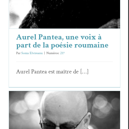
Aurel Pantea, une voix à
part de la poésie roumaine
Par
Sonia Elvireanu
|
Numéros:
217
Aurel Pan­tea est maître de […]