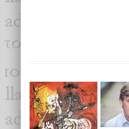
Marcus 
York à g
Essais & Chro
Un Américain à Séville