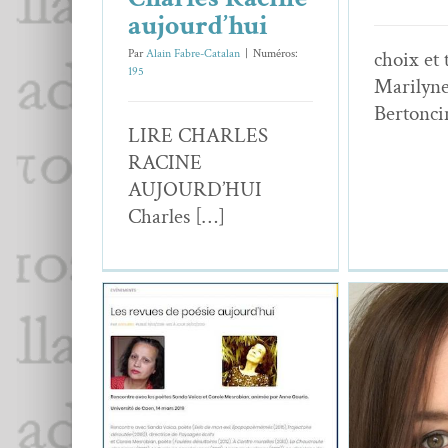
aujourd’hui
Par
Alain Fabre-Catalan
|
Numéros:
choix et 
195
Mar­i­lyn
Bertonci
LIRE CHARLES
RACINE
AUJOURD’HUI
Charles […]
“Face aux verrous”
, les
étudiants du Master de
Enesa M