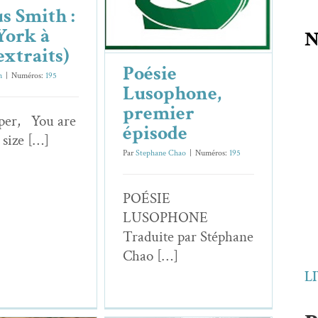
Essais & Chroniques
Nil­ton Resende
s Smith :
Regi­na Alon­so
Tereza Du’Zai
ork à
N
extraits)
Poésie
n
|
Numéros:
195
Lusophone,
premier
per, You are
épisode
 size […]
Par
Stephane Chao
|
Numéros:
195
POÉSIE
LUSOPHONE
Traduite par Stéphane
Chao […]
L