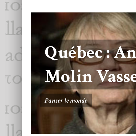
Dominique
Ottavi
En passant
et
A deux mains, dema