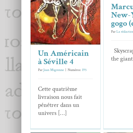
Marcu
4
New-Y
Essais & Chroniques
gogo (
Par
La rédactio
Sky­scra
Un Américain
the giant
à Séville 4
Par
Jean Migrenne
|
Numéros:
195
Cette qua­trième
livrai­son nous fait
pénétr­er dans un
univers […]