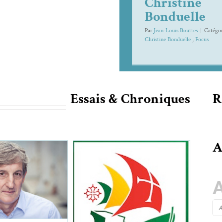
Christine
Bonduelle
Par
Jean-Louis Bouttes
|
Caté­gor
Chris­tine Bon­du­elle
,
Focus
Essais & Chroniques
R
A
Smith : New-
ogo (extraits)
Poésie Lusophone,
premier épisode
niques
Mar­cus Smith