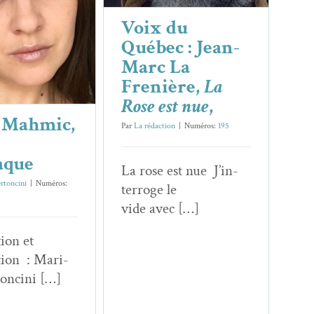
Frenière
sniaque
Voix du
s & Chroniques
Québec : Jean-
Marc La
Frenière,
La
Rose est nue
,
 Mahmic,
Par
La rédaction
|
Numéros:
195
aque
La rose est nue J’in­
rtoncini
|
Numéros:
ter­roge le
vide avec […]
ion et
­tion : Mar­i­
toncini […]