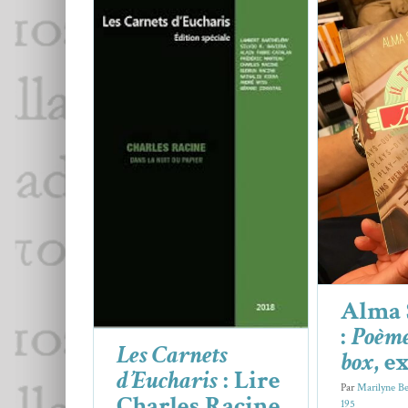
Alma Sap
Les Carnets d’Eucharis
:
du Juke
Lire Charles Racine
Alma Sapor­i­t
aujourd’hui
Charles Racine
Essais & Chroniques
Alma 
:
Poème
Les Carnets
box
, e
d’Eucharis
: Lire
Par
Marilyne Be
Charles Racine
195