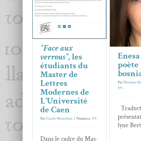
Lettres Modernes de
bo
L’Université de Caen
Essai
Essais & Chroniques
“Face aux
Enesa
verrous”
, les
poète
étudiants du
bosni
Master de
Lettres
Par
Marilyne Be
195
Modernes de
L’Université
de Caen
Tra­duc­t
présen­ta
Par
Carole Mesrobian
|
Numéros:
195
lyne Ber
Dans le cadre du Mas­