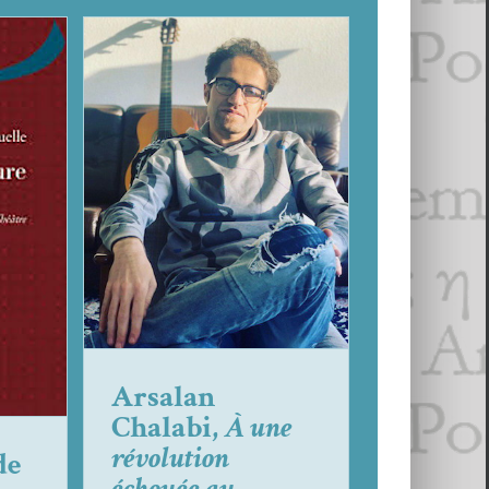
Arsalan Chalabi,
À une
révolution échouée au
Kurdistan
lle
Arsalan Cha­l­abi
Focus
s
Arsalan
Chalabi,
À une
révolution
de
échouée au