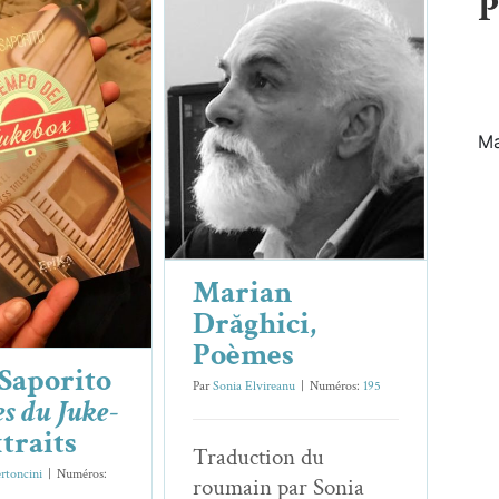
P
Marian Drăghici,
Poèmes
orito :
Poèmes
Essais & Chroniques
Mar­i­an Drăghici
-box
, extraits
o
Essais & Chroniques
Marian
Drăghici,
Poèmes
Saporito
Par
Sonia Elvireanu
|
Numéros:
195
s du Juke-
xtraits
Tra­duc­tion du
rtoncini
|
Numéros:
roumain par Sonia