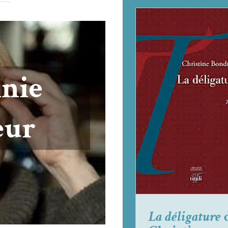
La déligature
de
Christine Bondue
Chris­tine Bon­du­elle
Focu
in
La déligature