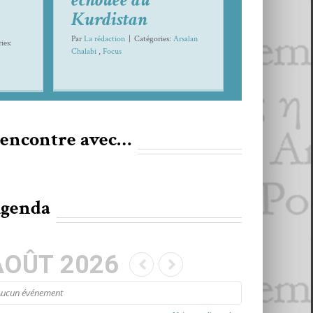
Kurdistan
Par
La rédaction
|
Caté­gories:
Arsalan
ies:
Cha­l­abi
,
Focus
encontre avec…
genda
AOÛT 2026
Aucun événe­ment