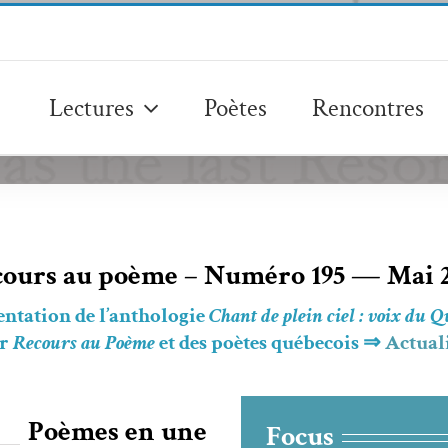
Lectures
Poètes
Rencontres
ours au poème – Numéro 195 — Mai 
n­ta­tion de l’an­tholo­gie
Chant de plein ciel : voix du 
r
Recours au Poème
et des poètes québe­cois ⇒
Actu­al­
Poèmes en une
Focus