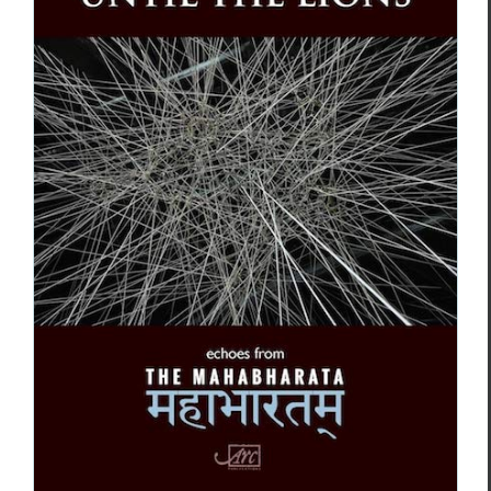
Karthika Naïr,
Until the Lions – Echoes
from the Mahabharata
Essais & Chroniques