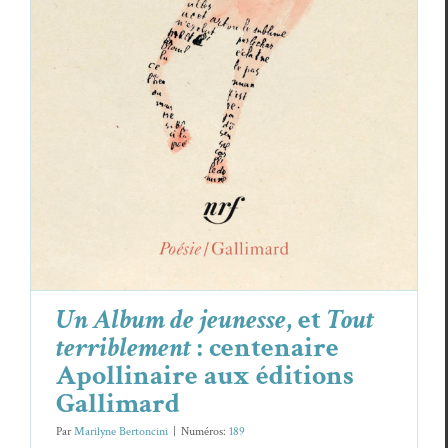
Gallimard
Essais & Chroniques
Guil­laume Apollinaire
Un Album de jeunesse
, et
Tout
terriblement
: centenaire
Apollinaire aux éditions
Gallimard
Par
Marilyne Bertoncini
|
Numéros:
189