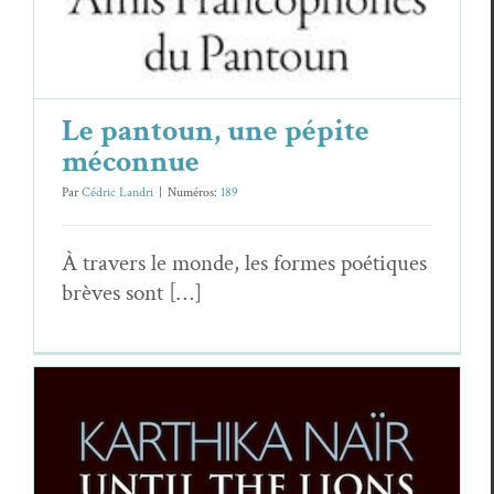
Le pantoun, une pépite
méconnue
Par
Cédric Landri
|
Numéros:
189
À tra­vers le monde, les formes poé­tiques
brèves sont […]