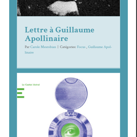
Lettre à Guillaume
Apollinaire
Par
Carole Mesrobian
|
Caté­gories:
Focus
,
Guil­laume Apol­
li­naire