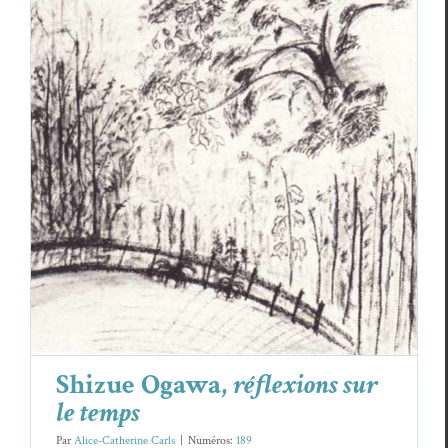
Shizue Ogawa,
réflexions sur le temps
Essais & Chroniques
Shizue Ogawa
Shizue Ogawa,
réflexions sur
le temps
Par
Alice-Catherine Carls
|
Numéros:
189