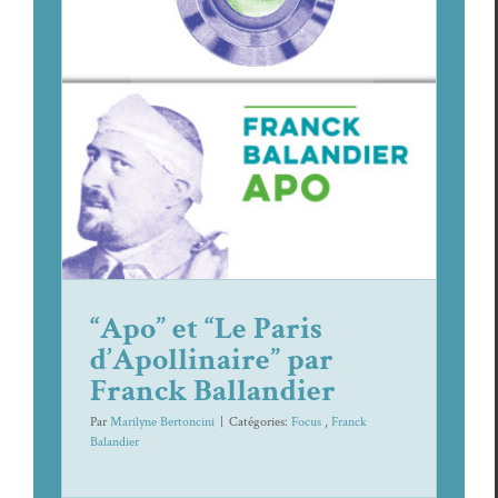
“Apo” et “Le Paris d’Apollinaire”
par Franck Ballandier
Focus
Franck Balandi­er
“Apo” et “Le Paris
d’Apollinaire” par
Franck Ballandier
Par
Marilyne Bertoncini
|
Caté­gories:
Focus
,
Franck
Balandi­er