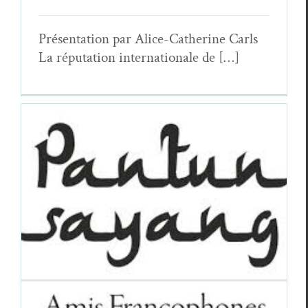
Présen­ta­tion par Alice-Cather­ine Carls
La répu­ta­tion inter­na­tionale de […]
Le pantoun, une pépite méconnue
Cédric Lan­dri
Essais & Chroniques