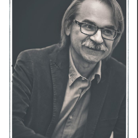
Giancarlo Baroni : I Merli del giardino
di San Paolo / Les Merles du Jardin de
San Paolo (extraits)
Essais & Chroniques
Gian­car­lo Baroni