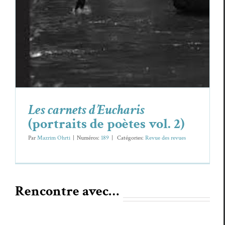
Les carnets d’Eucharis
(portraits de poètes vol. 2)
Par
Mazrim Ohrti
|
Numéros:
189
|
Caté­gories:
Revue des revues
Rencontre avec…