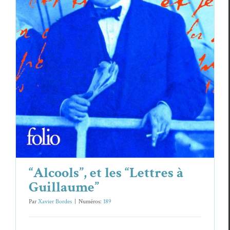
“Alcools”, et les “Lettres à Guillaume”
Essais & Chroniques
Guil­laume Apollinaire
“Alcools”, et les “Lettres à
Guillaume”
Par
Xavier Bordes
|
Numéros:
189