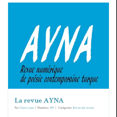
La revue AYNA
Revue des revues
La revue AYNA
Par
Claire Lajus
|
Numéros:
189
|
Caté­gories:
Revue des revues