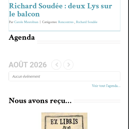
Richard Soudée : deux Lys sur
le balcon
Par
Carole Mesrobian
|
Caté­gories:
Ren­con­tres
,
Richard Soudée
Agenda
AOÛT 2026
Aucun événe­ment
Voir tout l’agenda…
Nous avons reçu…