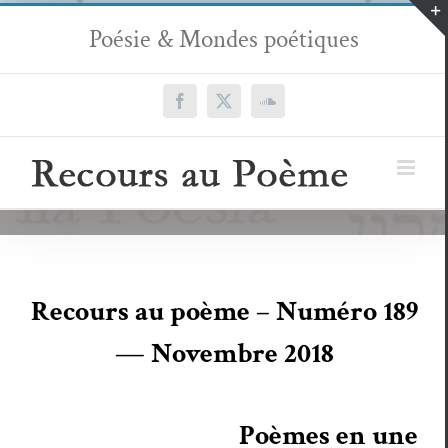
Passer
Poésie & Mondes poétiques
au
contenu
Facebook
X
SoundCloud
Recours au poème – Numéro 189
— Novem­bre 2018
Poèmes en une