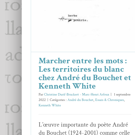
Bouchet et Kenneth White
André du Bouchet
Essais & Chroniques
Kenneth White
Marcher entre les mots :
Les territoires du blanc
chez André du Bouchet et
Kenneth White
Par
Christine Durif-Bruckert - Marc-Henri Arfeux
|
1 septembre
2022
|
Catégories :
André du Bouchet
,
Essais & Chroniques
,
Kenneth White
L’œuvre importante du poète André
du Bouchet (1924-2001) comme celle