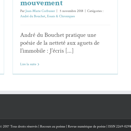
mouvement
Par
Jean-Marie Corbusier
|
5 novembre 2018
|
Catégories :
André du Bouchet
,
Essais & Chroniques
André du Bouchet pratique une
poésie de la netteté aux aguets de
l’immobile : J’écris [...]
Lire la suite
© 2017 Tous droits réservés | Recours au poème | Revue numérique de poésie | ISSN 2269-029