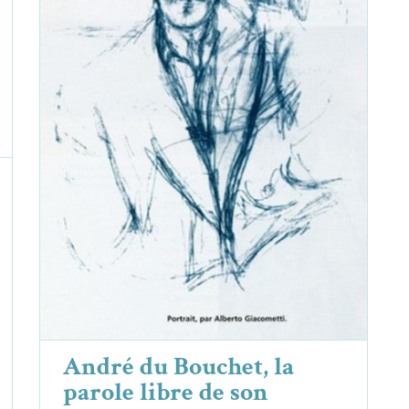
André du Bouchet, la parole libre de
son mouvement
André du Bouchet
Essais & Chroniques
André du Bouchet, la
parole libre de son