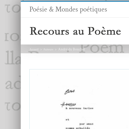
Passer
Poésie & Mondes poétiques
au
contenu
André du Bouchet
Accueil
Auteurs
Marcher entre les mots : Les
territoires du blanc chez André du