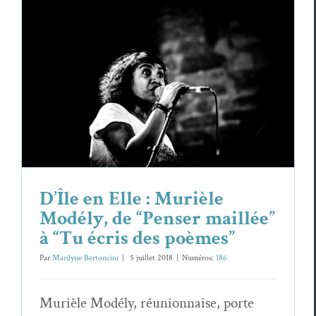
D’Île en Elle : Murièle Modély, de
“Penser maillée” à “Tu écris des
poèmes”
Essais & Chroniques
Murièle Mod­é­ly
D’Île en Elle : Murièle
Modély, de “Penser maillée”
à “Tu écris des poèmes”
Par
Marilyne Bertoncini
|
5 juil­let 2018
|
Numéros:
186
Murièle Mod­é­ly, réu­nion­naise, porte