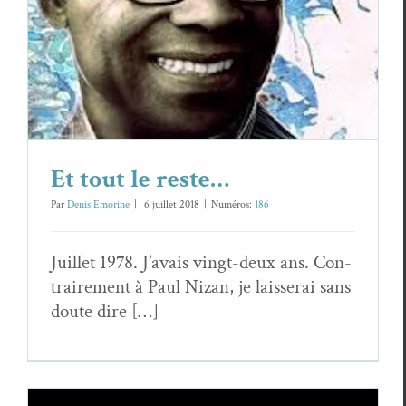
Et tout le reste…
Aimé Césaire
Essais & Chroniques
Et tout le reste…
Par
Denis Emorine
|
6 juil­let 2018
|
Numéros:
186
Juil­let 1978. J’avais vingt-deux ans. Con­
traire­ment à Paul Nizan, je lais­serai sans
doute dire […]