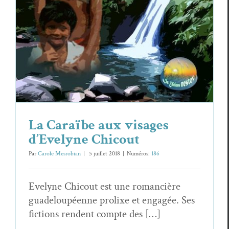
La Caraïbe aux visages
d’Evelyne Chicout
Par
Carole Mesrobian
|
5 juil­let 2018
|
Numéros:
186
Eve­lyne Chicout est une roman­cière
guade­loupéenne pro­lixe et engagée. Ses
fic­tions ren­dent compte des […]