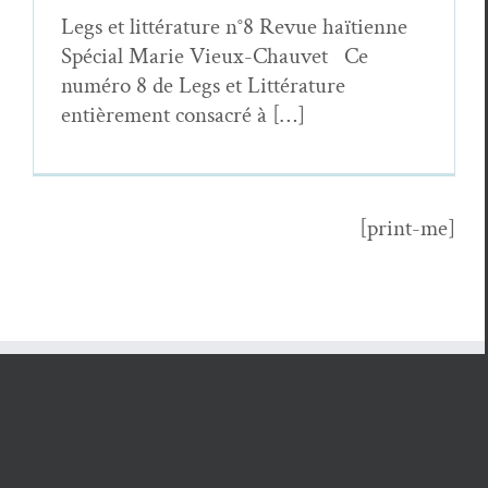
Legs et lit­téra­ture n°8 Revue haï­ti­enne
Spé­cial Marie Vieux-Chau­vet Ce
numéro 8 de Legs et Lit­téra­ture
entière­ment con­sacré à […]
[print-me]