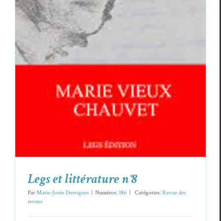
Legs et littérature n°8
Revue des revues
Legs et littérature n°8
Par
Marie-Josée Desvignes
|
Numéros:
186
|
Caté­gories:
Revue des
revues