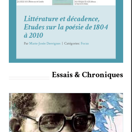
Littérature et décadence,
Etudes sur la poésie de 1804
à 2010
Par
Marie-Josée Desvignes
|
Caté­gories:
Focus
Essais & Chroniques