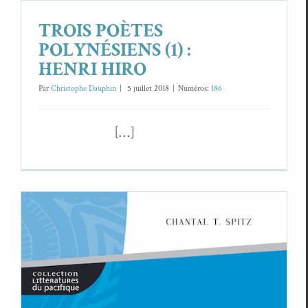
TROIS POÈTES
POLYNÉSIENS (1) :
HENRI HIRO
Par
Christophe Dauphin
|
5 juil­let 2018
|
Numéros:
186
[…]