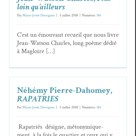
loin qu’ailleurs
Par
Marie-Josée Desvignes
|
5 juil­let 2018
|
Numéros:
186
C’est un émou­vant recueil que nous livre
Jean-Wat­son Charles, long poème dédié
à Magloire […]
Néhémy Pierre-Dahomey,
RAPATRIES
Par
Marie-Josée Desvignes
|
5 juil­let 2018
|
Numéros:
186
Rap­a­triés désigne, métonymique­
ment, à la fois le quarti­er et ceux qui y