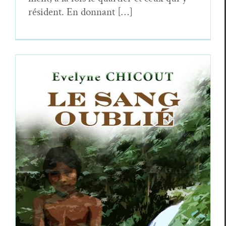
rési­dent. En donnant […]
La Caraïbe aux visages d’Evelyne
Chicout
Essais & Chroniques
Eve­lyne Chicout