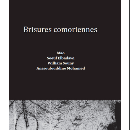
Un poète à Mayotte : William Souny
Essais & Chroniques
William Souny