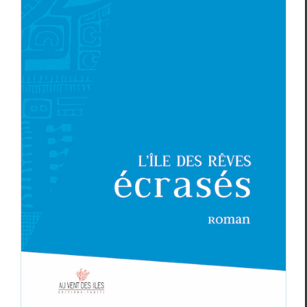
TROIS POÈTES POLYNÉSIENS (3) :
CHANTAL T. SPITZ
Christophe Dauphin
Essais & Chroniques