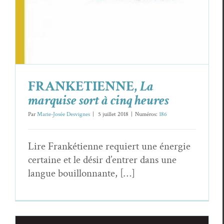
heures
Essais & Chroniques
Marie-Josée Desvi­gnes
Mar­i­lyn Hacker
FRANKETIENNE,
La
marquise sort à cinq heures
Par
Marie-Josée Desvignes
|
5 juil­let 2018
|
Numéros:
186
Lire Franké­ti­enne requiert une énergie
cer­taine et le désir d’en­tr­er dans une
langue bouillonnante, […]