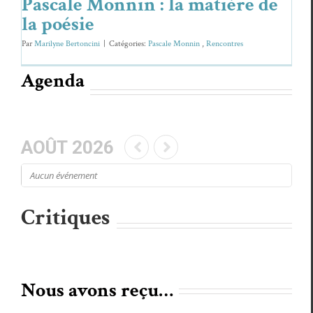
Pascale Monnin : la matière de
la poésie
Par
Marilyne Bertoncini
|
Caté­gories:
Pas­cale Mon­nin
,
Ren­con­tres
Agenda
AOÛT 2026
Aucun événe­ment
Critiques
Nous avons reçu…