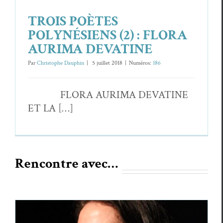
TROIS POÈTES
POLYNÉSIENS (2) : FLORA
AURIMA DEVATINE
Par
Christophe Dauphin
|
5 juil­let 2018
|
Numéros:
186
FLORA AURIMA DEVATINE
ET LA […]
Rencontre avec…