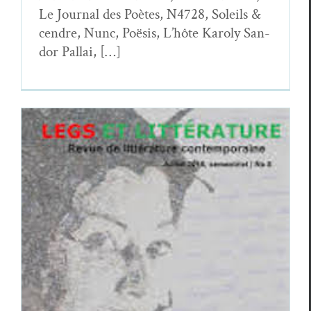
Le Jour­nal des Poètes, N4728, Soleils &
cen­dre, Nunc, Poë­sis, L’hôte Karoly San­
dor Pallai, […]