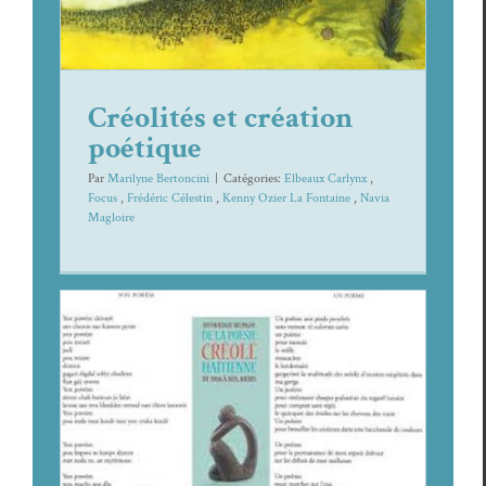
Créolités et création
poétique
Par
Marilyne Bertoncini
|
Caté­gories:
Elbeaux Car­l­ynx
,
Focus
,
Frédéric Célestin
,
Ken­ny Ozi­er La Fontaine
,
Navia
Magloire
Littérature et décadence, Etudes sur la
poésie de 1804 à 2010
Focus