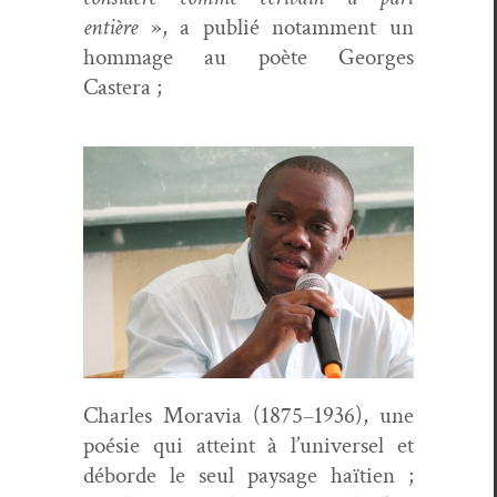
entière
», a pub­lié notam­ment un
hom­mage au poète Georges
Castera ;
Charles Moravia (1875–1936), une
poésie qui atteint à l’u­ni­versel et
débor­de le seul paysage haï­tien ;