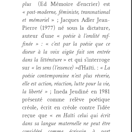
plus
(Ed Mémoire d’en­crier) est
« post-mod­erne, fémin­iste, transna­tion­al
et mémoriel
» ; Jacques Adler Jean-
Pierre (1977) né sous la dic­tature,
auteur d’une «
poésie à l’o­ral­ité raf­
finée » :
«
c’est par la poésie que ce
diseur à la voix aigüe fait son entrée
dans la lit­téra­ture
» et qui s’in­ter­roge
sur
« les sens (l’essence) »
d’Haïti. :
« La
poésie con­tem­po­raine n’est plus rêver­ie,
elle est action, réac­tion, lutte pour la vie,
la lib­erté »
; Ine­da Jeud­iné en 1981
présen­té comme relève poé­tique
créole, écrit en créole con­tre l’idée
reçue que «
en Haïti celui qui écrit
dans sa langue mater­nelle ne peut être
con­sid­éré comme écrivain à part