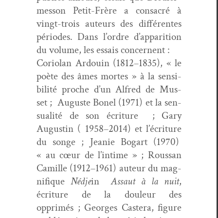
mes­son Petit-Frère a con­sacré à
vingt-trois auteurs des dif­férentes
péri­odes. Dans l’or­dre d’ap­pari­tion
du vol­ume, les essais concernent :
Cori­olan Ardouin (1812–1835), « le
poète des âmes mortes » à la sen­si­
bil­ité proche d’un Alfred de Mus­
set ; Auguste Bonel (1971) et la sen­
su­al­ité de son écri­t­ure ; Gary
Augustin ( 1958–2014) et l’écri­t­ure
du songe ; Jeanie Bog­a­rt (1970)
« au cœur de l’in­time » ; Rous­san
Camille (1912–1961) auteur du mag­
nifique
Néd­je
in
Assaut à la nuit
,
écri­t­ure de la douleur des
opprimés ; Georges Cast­era, fig­ure