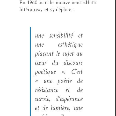
En 1960 naît le mou­ve­ment «Haïti
lit­téraire», et s’y déploie :
une sen­si­bil­ité et
une esthé­tique
plaçant le sujet au
cœur du dis­cours
poé­tique
». C’est
« une poésie de
résis­tance et de
survie, d’e­spérance
et de lumière, une