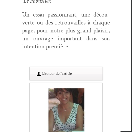
Le Flibustier.
Un essai pas­sion­nant, une décou­
verte ou des retrou­vailles à chaque
page, pour notre plus grand plaisir,
un ouvrage impor­tant dans son
inten­tion première.
L’au­teur de l’article