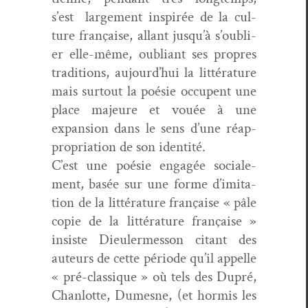
s’est large­ment inspirée de la cul­
ture française, allant jusqu’à s’ou­bli­
er elle-même, oubliant ses pro­pres
tra­di­tions, aujour­d’hui la lit­téra­ture
mais surtout la poésie occu­pent une
place majeure et vouée à une
expan­sion dans le sens d’une réap­
pro­pri­a­tion de son identité.
C’est une poésie engagée sociale­
ment, basée sur une forme d’im­i­ta­
tion de la lit­téra­ture française « pâle
copie de la lit­téra­ture française »
insiste Dieuler­mes­son citant des
auteurs de cette péri­ode qu’il appelle
« pré-clas­sique » où tels des Dupré,
Chan­lotte, Dumesne, (et hormis les