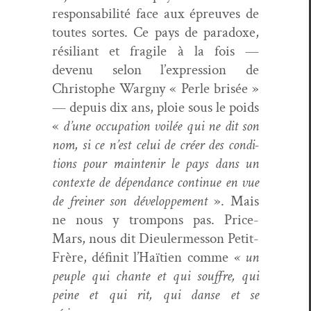
respon­s­abil­ité face aux épreuves de
toutes sortes. Ce pays de para­doxe,
résiliant et frag­ile à la fois —
devenu selon l’ex­pres­sion de
Christophe Wargny « Per­le brisée »
— depuis dix ans, ploie sous le poids
«
d’une occu­pa­tion voilée qui ne dit son
nom, si ce n’est celui de créer des con­di­
tions pour main­tenir le pays dans un
con­texte de dépen­dance con­tin­ue en vue
de frein­er son développe­ment
». Mais
ne nous y trompons pas. Price-
Mars, nous dit Dieuler­mes­son Petit-
Frère, définit l’Haï­tien comme
« un
peu­ple qui chante et qui souf­fre, qui
peine et qui rit, qui danse et se