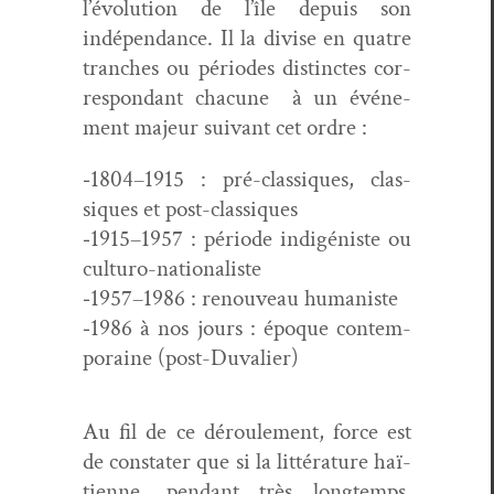
l’évo­lu­tion de l’île depuis son
indépen­dance. Il la divise en qua­tre
tranch­es ou péri­odes dis­tinctes cor­
re­spon­dant cha­cune à un événe­
ment majeur suiv­ant cet ordre :
‑1804–1915 : pré-clas­siques, clas­
siques et post-classiques
‑1915–1957 : péri­ode indigéniste ou
culturo-nationaliste
‑1957–1986 : renou­veau humaniste
‑1986 à nos jours : époque con­tem­
po­raine (post-Duva­lier)
Au fil de ce déroule­ment, force est
de con­stater que si la lit­téra­ture haï­
ti­enne, pen­dant très longtemps,