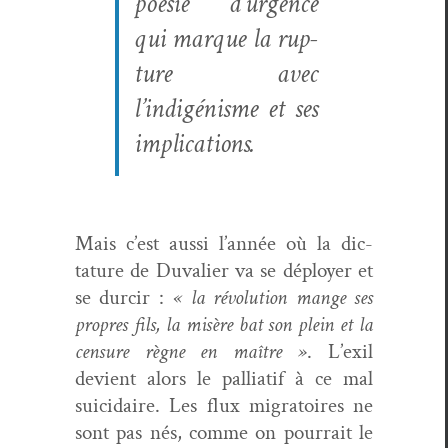
poésie d’ur­gence
qui mar­que la rup­
ture avec
l’indigénisme et ses
implications.
Mais c’est aus­si l’an­née où la dic­
tature de Duva­lier va se déploy­er et
se dur­cir :
« la révo­lu­tion mange ses
pro­pres fils, la mis­ère bat son plein et la
cen­sure règne en maître »
. L’ex­il
devient alors le pal­li­atif à ce mal
sui­cidaire. Les flux migra­toires ne
sont pas nés, comme on pour­rait le