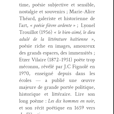
time, poésie sub­jec­tive et sen­si­ble,
nos­tal­gie et sou­venirs ; Marie-Alice
Théard, galeriste et his­to­ri­enne de
l’art,
« poésie fièvre ardente »
; Lyonel
Trouil­lot (1956)
« le bien-aimé, le dieu
adulé de la lit­téra­ture haï­ti­enne »
,
poésie riche en images, amoureux
des grands espaces, des immen­sités ;
Etzer Vilaire (1872–1951) poète trop
mécon­nu, révélé par J.C Fig­nolé en
1970, enseigné depuis dans les
écoles — a pub­lié une œuvre
majeure de grande portée poli­tique,
his­torique et lit­téraire. Lire son
long poème :
Les dix hommes en noir
,
et son réc­it poé­tique en 1659 vers