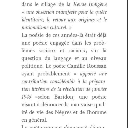
dans le sil­lage de la
Revue Indigène
« une obses­sion man­i­feste pour la quête
iden­ti­taire, le retour aux orig­ines et le
nation­al­isme culturel. »
La poésie de ces années-là était déjà
une poésie engagée dans les prob­
lèmes soci­aux et raci­aux, sur la
ques­tion du lan­gage et au niveau
poli­tique. Le poète Camille Rous­san
ayant prob­a­ble­ment
« apporté une
con­tri­bu­tion con­sid­érable à la pré­pa­ra­
tion lit­téraire de la révo­lu­tion de jan­vi­er
1946 »
selon Bari­don, une poésie
visant à dénon­cer la mau­vaise qual­
ité de vie des Nègres et de l’homme
en général.
Le poète sou­vent s’en­gage à dénon­