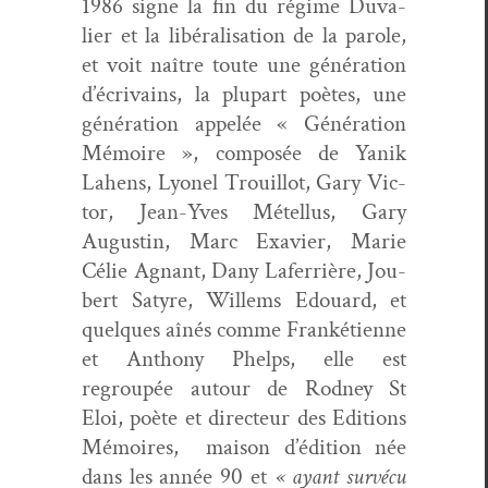
1986 signe la fin du régime Duva­
lier et la libéral­i­sa­tion de la parole,
et voit naître toute une généra­tion
d’écrivains, la plu­part poètes, une
généra­tion appelée « Généra­tion
Mémoire », com­posée de Yanik
Lahens, Lyonel Trouil­lot, Gary Vic­
tor, Jean-Yves Métel­lus, Gary
Augustin, Marc Exavier, Marie
Célie Agnant, Dany Lafer­rière, Jou­
bert Satyre, Willems Edouard, et
quelques aînés comme Franké­ti­enne
et Antho­ny Phelps, elle est
regroupée autour de Rod­ney St
Eloi, poète et directeur des Edi­tions
Mémoires, mai­son d’édi­tion née
dans les année 90 et
« ayant survécu