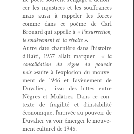
cer les injus­tices et les souf­frances
mais aus­si à rap­pel­er les forces
comme dans ce poème de Carl
Brouard qui appelle à
« l’in­sur­rec­tion,
le soulève­ment et la révolte ».
Autre date charnière dans l’his­toire
d’Haïti, 1957 allait mar­quer
« la
con­sol­i­da­tion du règne du pou­voir
noir »
suite à l’ex­plo­sion du mou­ve­
ment de 1946 et l’avène­ment de
Duva­lier, issu des luttes entre
Nègres et Mulâtres
.
Dans ce con­
texte de fragilité et d’in­sta­bil­ité
économique, l’ar­rivée au pou­voir de
Duva­lier va voir émerg­er le mou­ve­
ment cul­turel de 1946.