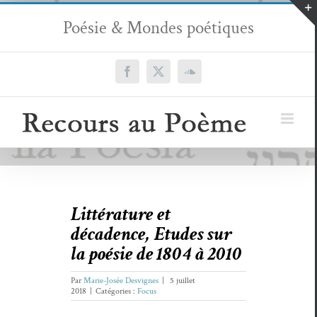
Passer
Poésie & Mondes poétiques
au
contenu
Facebook
X
SoundCloud
Littérature et
décadence, Etudes sur
la poésie de 1804 à 2010
Par
Marie-Josée Desvignes
|
5 juillet
2018
|
Catégories :
Focus