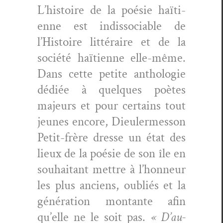
L’his­toire de la poésie haï­ti­
enne est indis­so­cia­ble de
l’His­toire lit­téraire et de la
société haï­ti­enne elle-même.
Dans cette petite antholo­gie
dédiée à quelques poètes
majeurs et pour cer­tains tout
jeunes encore, Dieuler­mes­son
Petit-frère dresse un état des
lieux de la poésie de son île en
souhai­tant met­tre à l’hon­neur
les plus anciens, oubliés et la
généra­tion mon­tante afin
qu’elle ne le soit pas.
« D’au­