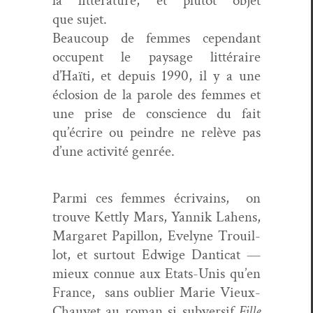
la lit­téra­ture, et plutôt objet
que sujet.
Beau­coup de femmes cepen­dant
occu­pent le paysage lit­téraire
d’Haïti, et depuis 1990, il y a une
éclo­sion de la parole des femmes et
une prise de con­science du fait
qu’écrire ou pein­dre ne relève pas
d’une activ­ité genrée.
Par­mi ces femmes écrivains, on
trou­ve Ket­tly Mars, Yan­nik Lahens,
Mar­garet Papil­lon, Eve­lyne Trouil­
lot, et surtout Edwige Dan­ti­cat —
mieux con­nue aux Etats-Unis qu’en
France, sans oubli­er Marie Vieux-
Chau­vet au roman si sub­ver­sif
Fille