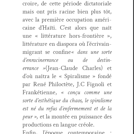
croire, de cette péri­ode dic­ta­to­ri­ale
mais ont pris racine bien plus tôt,
avec la pre­mière occu­pa­tion améri­
caine d’Haïti. C’est alors que naît
une « lit­téra­ture hors-fron­tière »,
lit­téra­ture en dias­po­ra où l’écrivain-
migrant se con­fine
« dans une sorte
d’en­racin­errance ou de des­tin­
errance »
(Jean-Claude Charles) et
d’où naî­tra le « Spi­ral­isme » fondé
par René Philoc­tète, J.C Fig­no­li et
Franké­ti­enne,
« conçu comme une
sorte d’esthé­tique du chaos, le spi­ral­isme
est né du refus d’en­fer­me­ment et de la
peur »,
et la mon­tée en puis­sance des
pro­duc­tions en langue créole.
Enfin, l’époque con­tem­po­raine :