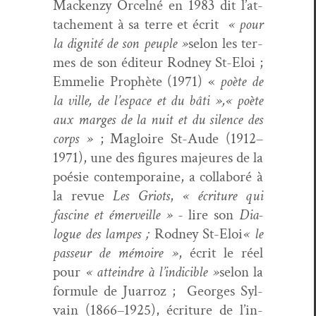
Macken­zy Orcel­né en 1983 dit l’at­
tache­ment à sa terre et écrit
« pour
la dig­nité de son peu­ple »
selon les ter­
mes de son édi­teur Rod­ney St-Eloi ;
Emmelie Prophète (1971) «
poète de
la ville, de l’e­space et du bâti »,
« poète
aux marges de la nuit et du silence des
corps »
; Magloire St-Aude (1912–
1971), une des fig­ures majeures de la
poésie con­tem­po­raine, a col­laboré à
la revue
Les Gri­ots
,
« écri­t­ure qui
fascine et émer­veille » -
lire son
Dia­
logue des lam­pes ;
Rod­ney St-Eloi
« le
passeur de mémoire »
, écrit le réel
pour
« attein­dre à l’indi­ci­ble »
selon la
for­mule de Juar­roz ; Georges Syl­
vain (1866–1925), écri­t­ure de l’in­