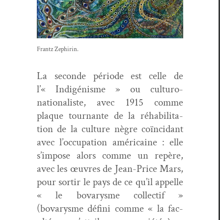
Frantz Zephirin.
La sec­onde péri­ode est celle de
l’« Indigénisme » ou cul­turo-
nation­al­iste, avec 1915 comme
plaque tour­nante de la réha­bil­i­ta­
tion de la cul­ture nègre coïn­ci­dant
avec l’oc­cu­pa­tion améri­caine : elle
s’im­pose alors comme un repère,
avec les œuvres de Jean-Price Mars,
pour sor­tir le pays de ce qu’il appelle
« le bovarysme col­lec­tif »
(bovarysme défi­ni comme « la fac­