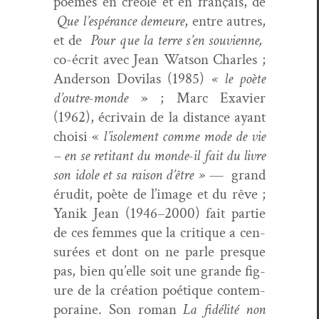
poèmes en créole et en français, de
Que l’e­spérance demeure
, entre autres,
et de
Pour que la terre s’en sou­vi­enne,
co-écrit avec Jean Wat­son Charles ;
Ander­son Dovi­las (1985)
« le poète
d’outre-monde
» ; Marc Exavier
(1962), écrivain de la dis­tance ayant
choisi «
l’isole­ment comme mode de vie
– en se reti­tant du monde-il fait du livre
son idole et sa rai­son d’être »
— grand
éru­dit, poète de l’im­age et du rêve ;
Yanik Jean (1946–2000) fait par­tie
de ces femmes que la cri­tique a cen­
surées et dont on ne par­le presque
pas, bien qu’elle soit une grande fig­
ure de la créa­tion poé­tique con­tem­
po­raine. Son roman
La fidél­ité non