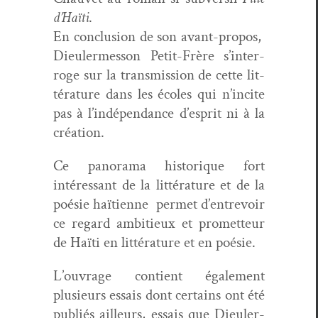
d’Haïti
.
En con­clu­sion de son avant-pro­pos,
Dieuler­mes­son Petit-Frère s’in­ter­
roge sur la trans­mis­sion de cette lit­
téra­ture dans les écoles qui n’incite
pas à l’indépen­dance d’e­sprit ni à la
création.
Ce panora­ma his­torique fort
intéres­sant de la lit­téra­ture et de la
poésie haï­ti­enne per­met d’en­trevoir
ce regard ambitieux et promet­teur
de Haïti en lit­téra­ture et en poésie.
L’ou­vrage con­tient égale­ment
plusieurs essais dont cer­tains ont été
pub­liés ailleurs, essais que Dieuler­