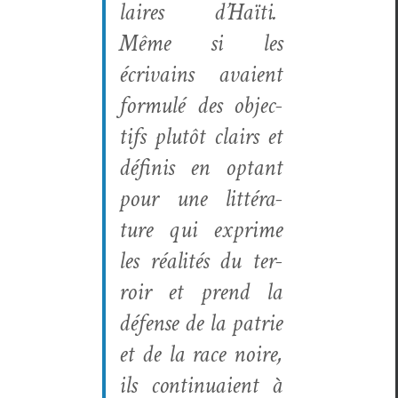
laires d’Haïti.
Même si les
écrivains avaient
for­mulé des objec­
tifs plutôt clairs et
défi­nis en optant
pour une lit­téra­
ture qui exprime
les réal­ités du ter­
roir et prend la
défense de la patrie
et de la race noire,
ils con­tin­u­aient à