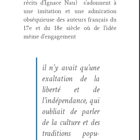
réc­its d’I­gnace Nau) s’adon­nent à
une imi­ta­tion et une admi­ra­tion
obséquieuse des auteurs français du
17e et du 18e siè­cle où de l’idée
même d’engagement
il n’y avait qu’une
exal­ta­tion de la
lib­erté et de
l’indépen­dance, qui
oubli­ait de par­ler
de la cul­ture et des
tra­di­tions pop­u­