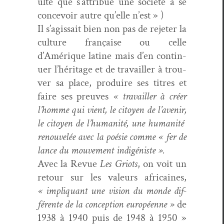
ulté que s’at­tribue une société à se
con­cevoir autre qu’elle n’est » )
Il s’agis­sait bien non pas de rejeter la
cul­ture française ou celle
d’Amérique latine mais d’en con­tin­
uer l’héritage et de tra­vailler à trou­
ver sa place, pro­duire ses titres et
faire ses preuves
« tra­vailler à créer
l’homme qui vient, le citoyen de l’avenir,
le citoyen de l’hu­man­ité, une human­ité
renou­velée avec la poésie comme « fer de
lance du mou­ve­ment indigéniste ».
Avec la Revue
Les Gri­ots
, on voit un
retour sur les valeurs africaines,
« impli­quant une vision du monde dif­
férente de la con­cep­tion européenne »
de
1938 à 1940 puis de 1948 à 1950 »