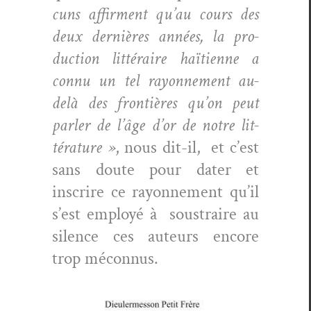
cuns affir­ment qu’au cours des
deux dernières années, la pro­
duc­tion lit­téraire haï­ti­enne a
con­nu un tel ray­on­nement au-
delà des fron­tières qu’on peut
par­ler de l’âge d’or de notre lit­
téra­ture »
, nous dit-il, et c’est
sans doute pour dater et
inscrire ce ray­on­nement qu’il
s’est employé à sous­traire au
silence ces auteurs encore
trop méconnus.