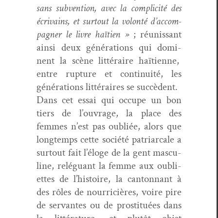
sans sub­ven­tion, avec la com­plic­ité des
écrivains, et surtout la volon­té d’ac­com­
pa­g­n­er le livre haï­tien »
; réu­nis­sant
ain­si deux généra­tions qui domi­
nent la scène lit­téraire haï­ti­enne,
entre rup­ture et con­ti­nu­ité, les
généra­tions lit­téraires se succèdent.
Dans cet essai qui occupe un bon
tiers de l’ou­vrage, la place des
femmes n’est pas oubliée, alors que
longtemps cette société patri­ar­cale a
surtout fait l’éloge de la gent mas­cu­
line, reléguant la femme aux oubli­
ettes de l’his­toire, la can­ton­nant à
des rôles de nourri­cières, voire pire
de ser­vantes ou de pros­ti­tuées dans