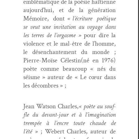
emblé­ma­tique de la poésie haï­ti­enne
aujour­d’hui, et de la généra­tion
Mémoire, dont
« l’écri­t­ure poé­tique
se veut une invi­ta­tion au voy­age dans
les ter­res de l’or­gasme »
pour dire la
vio­lence et le mal-être de l’homme,
le désen­chante­ment du monde ;
Pierre-Moïse Célestin(né en 1976)
poète comme beau­coup « nés du
séisme » auteur de « Le cœur dans
les décombres » ;
Jean Wat­son Charles,
« poète au souf­
fle du devant-jour et à l’imag­i­na­tion
trem­pée à l’en­cre toute chaude de
l’été »
; Webert Charles, auteur de