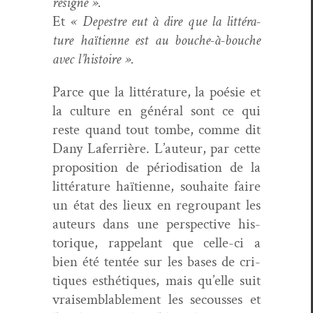
résigne ».
Et
« Depestre eut à dire que la lit­téra­
ture haï­ti­enne est au bouche-à-bouche
avec l’histoire ».
Parce que la lit­téra­ture, la poésie et
la cul­ture en général sont ce qui
reste quand tout tombe, comme dit
Dany Lafer­rière. L’au­teur, par cette
propo­si­tion de péri­odi­s­a­tion de la
lit­téra­ture haï­ti­enne, souhaite faire
un état des lieux en regroupant les
auteurs dans une per­spec­tive his­
torique, rap­pelant que celle-ci a
bien été ten­tée sur les bases de cri­
tiques esthé­tiques, mais qu’elle suit
vraisem­blable­ment les sec­ouss­es et