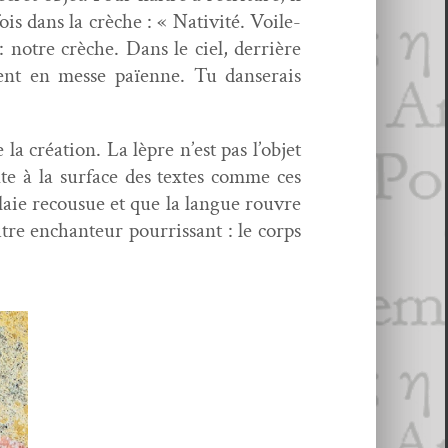
fois dans la crèche : « Nativ­ité. Voile-
 : notre crèche. Dans le ciel, der­rière
ilent en messe païenne. Tu danserais
a créa­tion. La lèpre n’est pas l’objet
onte à la sur­face des textes comme ces
 plaie recousue et que la langue rou­vre
tre enchanteur pour­ris­sant : le corps