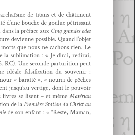
rchaïsme de titans et de châ­ti­ment
rité d’une bouche de goulue pétris­sant
l dans la pré­face aux
Cinq grandes odes
iture devi­enne pos­si­ble. Quand l’objet
ux morts que nous ne cachons rien. Le
a sub­li­ma­tion : « Je dirai, redi­rai,
5. RC). Une sec­onde par­tu­ri­tion peut
déale fal­si­fi­ca­tion du sou­venir :
our « barat­té », « nour­ri de pêch­es
lent jusqu’au ver­tige, dont le pou­voir
Les livres se lisent – et même
Matéri­au
sion de la
Pre­mière Sta­tion du Christ au
nie
de son enfant : « “Reste, Maman,