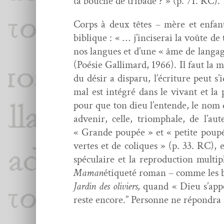
ta bouche de trib­ade ? » (p. 71. RC).
Corps à deux têtes – mère et enfant
biblique : « … j’inciserai la voûte de
nos langues et d’une « âme de lan­gag
(Poésie Gal­li­mard, 1966). Il faut la m
du désir a dis­paru, l’écriture peut 
mal est inté­gré dans le vivant et la p
pour que ton dieu l’entende, le nom de 
advenir, celle, tri­om­phale, de l’au
« Grande poupée » et « petite poupée 
vertes et de col­iques » (p. 33. RC), e
spécu­laire et la repro­duc­tion mul­t
Maman
éti­queté roman – comme les br
Jardin des oliviers,
quand « Dieu s’appe
reste encore.” Per­son­ne ne répon­dr