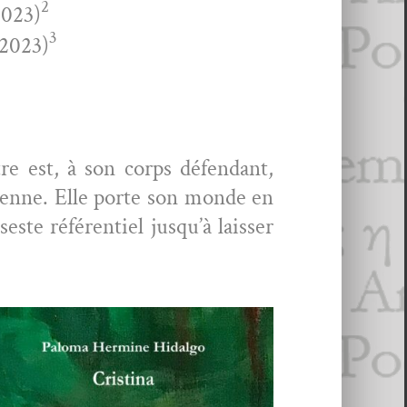
2
2023)
3
 2023)
re est, à son corps défen­dant,
i­enne. Elle porte son monde en
te référen­tiel jusqu’à laiss­er