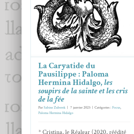
Hermina Hidalgo,
les soupirs de la
sainte et les cris de la fée
Focus
Paloma Hermina Hidalgo
La Caryatide du
Pausilippe : Paloma
Hermina Hidalgo,
les
soupirs de la sainte et les cris
de la fée
Par
Sabine Zuberek
|
7 janvier 2025
|
Catégories :
Focus
,
Paloma Hermina Hidalgo
* Cristina, le Réalgar (2020, réédité