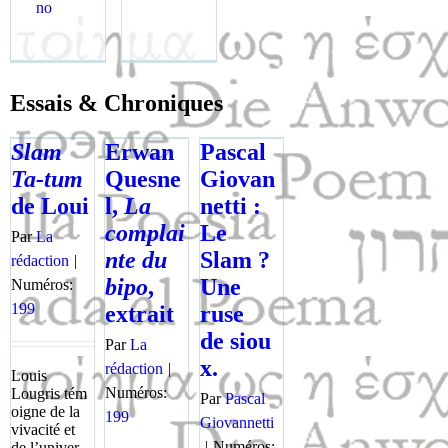
no
Essais & Chroniques
Slam
Erwan
Pascal
Ta-tum
Quesne
Giovan
de Loui
l,
La
netti :
complai
Le
Par
La
nte du
Slam ?
rédaction
|
bipo
,
Une
Numéros:
199
extrait
ruse
de siou
Par
La
x.
rédaction
|
Louis
Numéros:
Lougris tém
Par
Pascal
oigne de la
199
Giovannetti
vivac­ité et
|
Numéros:
de l’u­ni­ver­