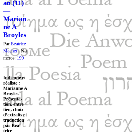
an (11)
—
Marian
ne A
Broyles
Par
Béatrice
Machet
|
Nu
méros:
199
Indi­enne et
réal­iste :
Mar­i­anne A
Broyles.
Présen­ta­
tion, entre­
tien, choix
d’ex­traits et
tra­duc­tion
par Béa­
trice