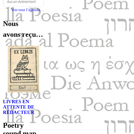
Aucun événe­ment
Voir tout l’agenda…
Nous
avons reçu…
LIVRES EN
ATTENTE DE
RÉDACTEUR
Poetry
sound map