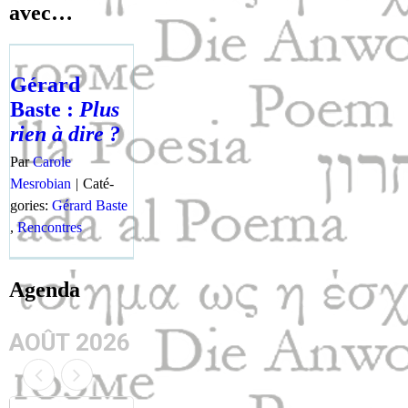
avec…
Gérard
Baste :
Plus
rien à dire ?
Par
Carole
Mesrobian
|
Caté­
gories:
Gérard Baste
,
Ren­con­tres
Agenda
AOÛT 2026