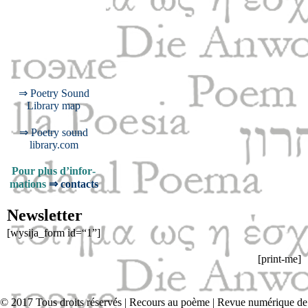
⇒ Poet­ry Sound
Library map
⇒ Poet­ry sound
library.com
Pour plus d’in­for­
ma­tions
⇒
con­tacts
Newsletter
[wysija_form id=“1”]
[print-me]
© 2017 Tous droits réservés | Recours au poème | Revue numérique de