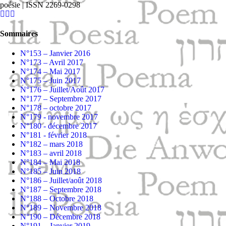
poésie | ISSN 2269-0298
Facebook
X
SoundCloud
Bascule
Sommaires
de
la
N°153 – Janvier 2016
zone
N°173 – Avril 2017
de
N°174 – Mai 2017
la
N°175 – Juin 2017
barre
N°176 – Juillet/Août 2017
coulissante
N°177 – Septembre 2017
N°178 – octobre 2017
N°179 - novembre 2017
N°180 - décembre 2017
N°181 - février 2018
N°182 – mars 2018
N°183 – avril 2018
N°184 – Mai 2018
N°185 – Juin 2018
N°186 – Juillet/août 2018
N°187 – Septembre 2018
N°188 – Octobre 2018
N°189 – Novembre 2018
N°190 – Décembre 2018
N°191 – Janvier 2019