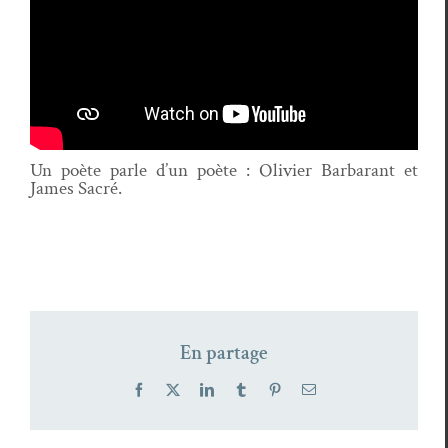
Un poète par­le d’un poète : Olivi­er Bar­barant et
James Sacré.
En partage
Facebook
X
LinkedIn
Tumblr
Pinterest
Email