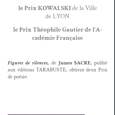
le Prix KOWALSKI
de la Ville
de LYON
le Prix Théophile Gau­ti­er de l’A­
cadémie Française
Fig­ures de silences,
de
James SACRE
, pub­lié
aux édi­tions TARABUSTE, obtient deux Prix
de poésie.