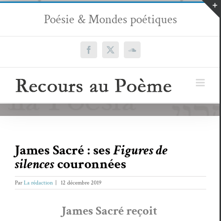
Passer
Poésie & Mondes poétiques
au
contenu
Facebook
X
SoundCloud
James Sacré : ses
Figures de
silences
couronnées
Par
La rédaction
|
12 décembre 2019
James Sacré reçoit