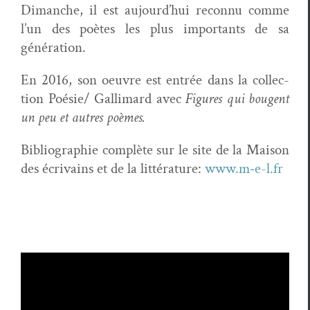
Dimanche, il est aujour­d’hui recon­nu comme
l’un des poètes les plus impor­tants de sa
génération.
En 2016, son oeu­vre est entrée dans la col­lec­
tion Poésie/ Gal­li­mard avec
Fig­ures qui bougent
un peu et autres poèmes.
Bib­li­ogra­phie com­plète sur le site de la Mai­son
des écrivains et de la lit­téra­ture:
www.m‑e-l.fr