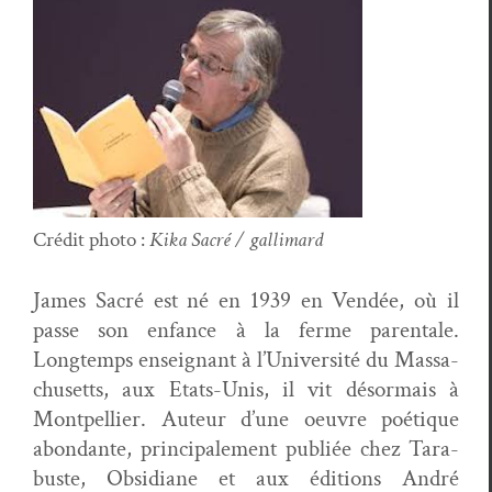
Crédit pho­to :
Kika Sacré / gallimard
James Sacré est né en 1939 en Vendée, où il
passe son enfance à la ferme parentale.
Longtemps enseignant à l’U­ni­ver­sité du Mass­a­
chu­setts, aux Etats-Unis, il vit désor­mais à
Mont­pel­li­er. Auteur d’une oeu­vre poé­tique
abon­dante, prin­ci­pale­ment pub­liée chez Tara­
buste, Obsid­i­ane et aux édi­tions André