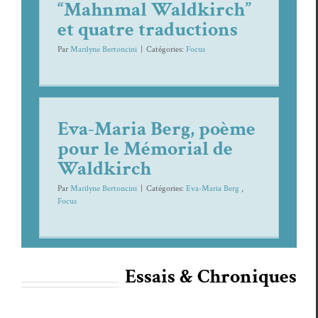
“Mahnmal Waldkirch”
et quatre traductions
Par
Marilyne Bertoncini
|
Caté­gories:
Focus
Eva-Maria Berg, poème
pour le Mémorial de
Waldkirch
Par
Marilyne Bertoncini
|
Caté­gories:
Eva-Maria Berg
,
Focus
Essais & Chroniques