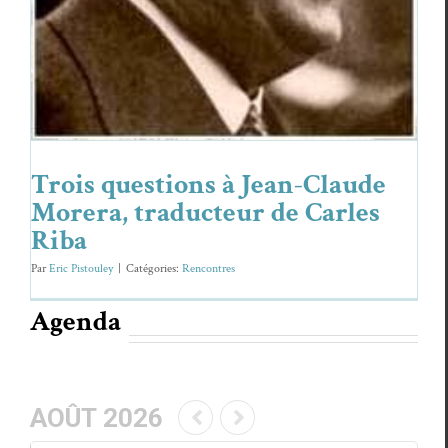
Trois questions à Jean-Claude
Morera, traducteur de Carles
Riba
Par
Eric Pistouley
|
Caté­gories:
Ren­con­tres
Agenda
AOÛT 2026