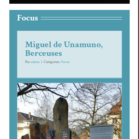
Focus
Miguel de Unamuno,
Berceuses
Par
admin
|
Caté­gories:
Focus