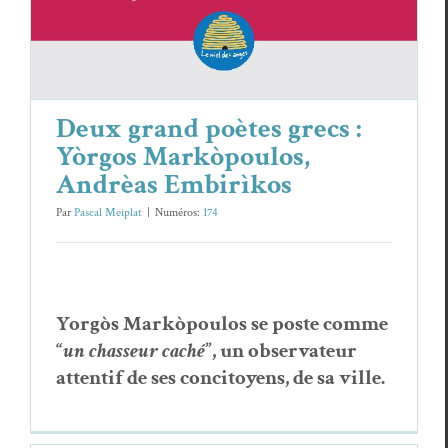
Deux grand poètes grecs :
Yòrgos Markòpoulos,
Andrèas Embirìkos
Par
Pascal Meiplat
|
Numéros:
174
Yorgòs Markòpou­los se poste comme
“
un chas­seur caché
”, un obser­va­teur
atten­tif de ses conci­toyens, de sa ville.