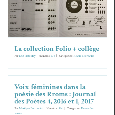
La collection Folio + collège
Revue des revues
La collection Folio + collège
Par
Eric Pistouley
|
Numéros:
174
|
Caté­gories:
Revue des revues
Voix féminines dans la
poésie des Rroms : Journal
des Poètes 4, 2016 et 1, 2017
Par
Marilyne Bertoncini
|
Numéros:
174
|
Caté­gories:
Revue des
revues