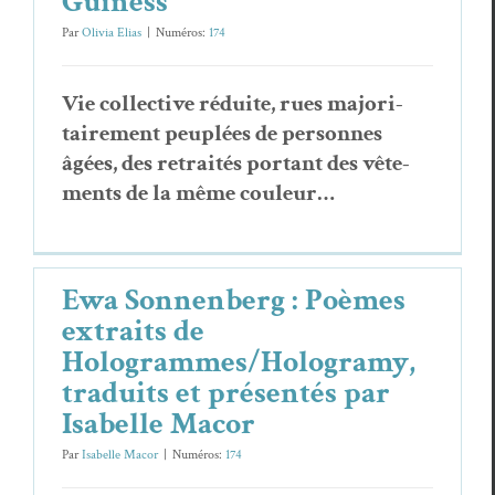
Guiness
Par
Olivia Elias
|
Numéros:
174
Vie col­lec­tive réduite, rues majori­
taire­ment peu­plées de per­son­nes
âgées, des retraités por­tant des vête­
ments de la même couleur…
Ewa Sonnenberg : Poèmes
extraits de
Hologrammes/Hologramy,
traduits et présentés par
Isabelle Macor
Par
Isabelle Macor
|
Numéros:
174