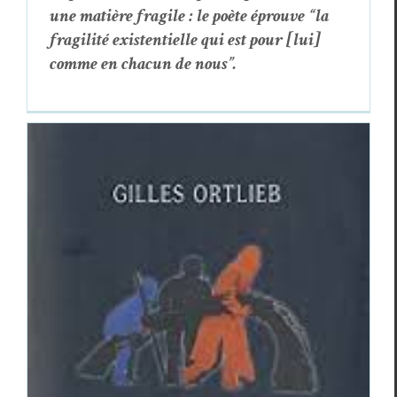
une matière frag­ile : le poète éprou­ve “la
fragilité exis­ten­tielle qui est pour [lui]
comme en cha­cun de nous”.
Pérégrinations poétiques en compagnie