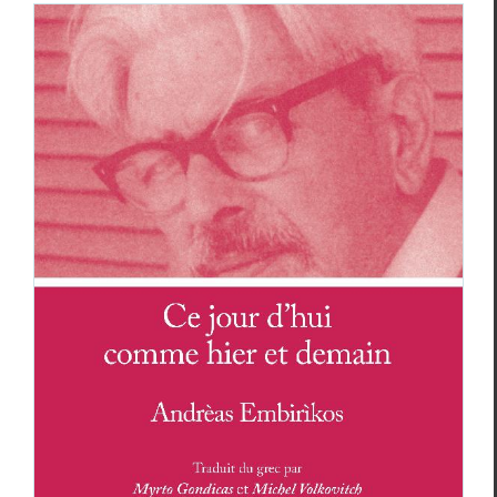
Deux grand poètes grecs : Yòrgos
Markòpoulos, Andrèas Embirìkos
Andréas Embiríkos
Essais & Chroniques
Yòr­gos Markòpoulos