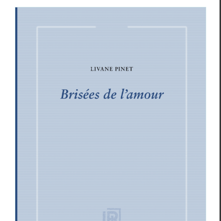
Prix Vénus Khoury-Ghata 2026 :
Camille Loivier et Livane Pinet à
l’honneur
Actu­al­ités