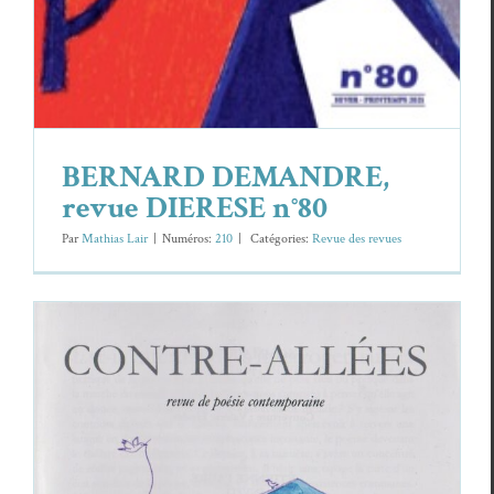
BERNARD DEMANDRE,
revue DIERESE n°80
Par
Mathias Lair
|
Numéros:
210
|
Caté­gories:
Revue des revues