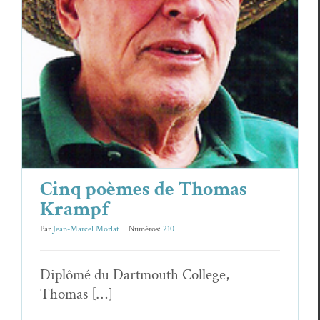
Cinq poèmes de Thomas Krampf
Essais & Chroniques
Thomas Krampf
Cinq poèmes de Thomas
Krampf
Par
Jean-Marcel Morlat
|
Numéros:
210
Diplômé du Dart­mouth Col­lege,
Thomas […]