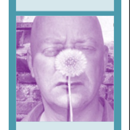
Charles Pennequin est dedans le
poème même
Charles Pen­nequin
Focus