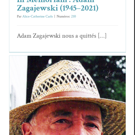
Zagajewski (1945–2021)
Par
Alice-Catherine Carls
|
Numéros:
210
Adam Zaga­jew­s­ki nous a quittés […]