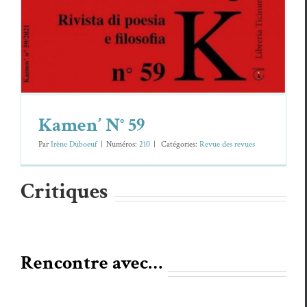
Kamen’ N° 59
Par
Irène Duboeuf
|
Numéros:
210
|
Caté­gories:
Revue des revues
Critiques
Rencontre avec…