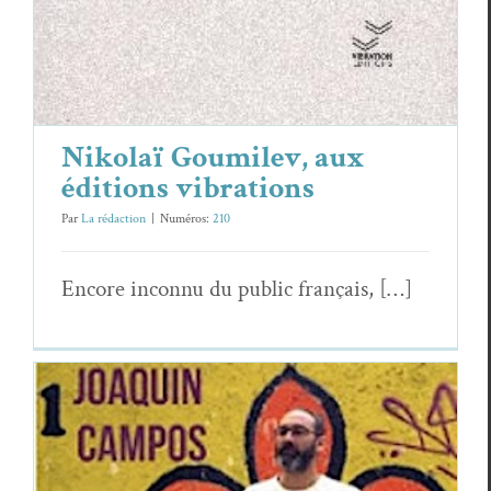
Nikolaï Goumilev, aux
éditions vibrations
Par
La rédaction
|
Numéros:
210
Encore incon­nu du pub­lic français, […]