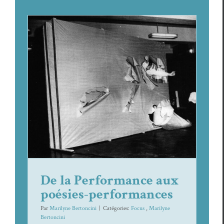
De la Performance aux poésies-
performances
Focus
Mar­i­lyne Bertoncini
De la Performance aux
poésies-performances
Par
Marilyne Bertoncini
|
Caté­gories:
Focus
,
Mar­i­lyne
Bertonci­ni