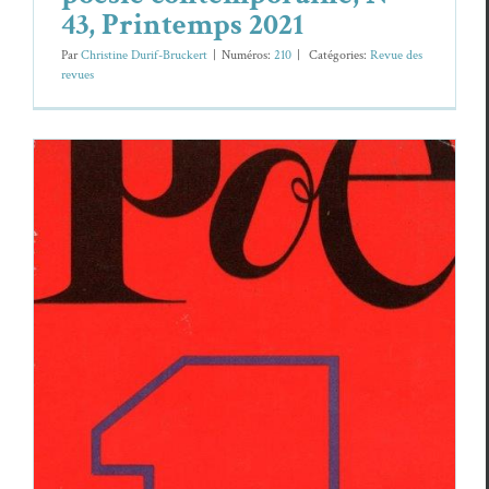
43, Printemps 2021
Par
Christine Durif-Bruckert
|
Numéros:
210
|
Caté­gories:
Revue des
revues
JEAN-PAUL BELMONDO ET