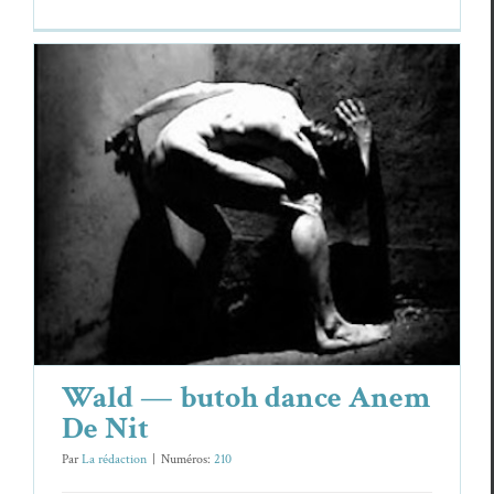
Wald — butoh dance Anem De Nit
Essais & Chroniques
Wald
Wald — butoh dance Anem
De Nit
Par
La rédaction
|
Numéros:
210