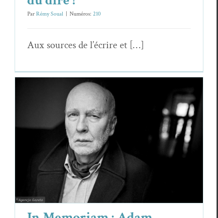
du dire !
Par
Rémy Soual
|
Numéros:
210
Aux sources de l’écrire et […]
In Memoriam : Adam Zagajewski (1945–
2021)
Adam Zaga­jew­s­ki
Essais & Chroniques
In Memoriam : Adam