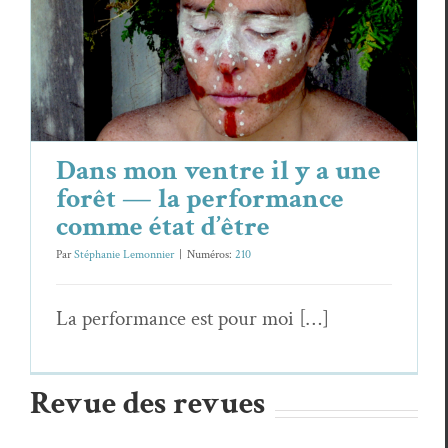
Dans mon ventre il y a une forêt — la
performance comme état d’être
Essais & Chroniques
Stéphanie Lemon­nier
Dans mon ventre il y a une
forêt — la performance
comme état d’être
Par
Stéphanie Lemonnier
|
Numéros:
210
La per­for­mance est pour moi […]
Revue des revues