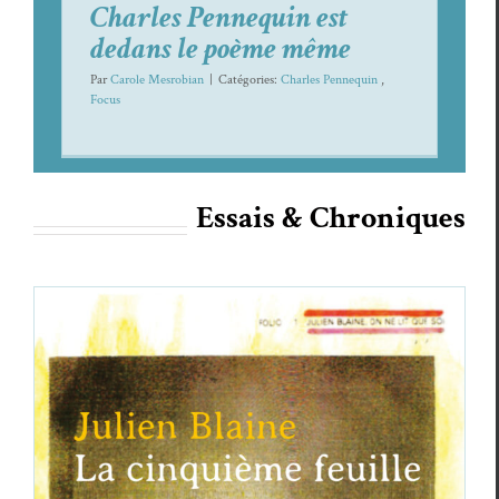
Charles Pennequin est
dedans le poème même
Par
Carole Mesrobian
|
Caté­gories:
Charles Pen­nequin
,
Focus
Essais & Chroniques