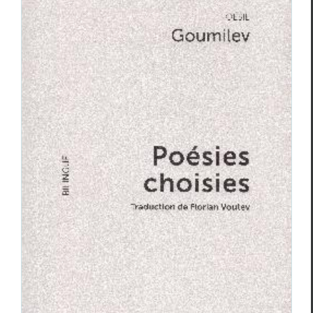
Nikolaï Goumilev, aux éditions
vibrations
Essais & Chroniques
Niko­laï Goumilev