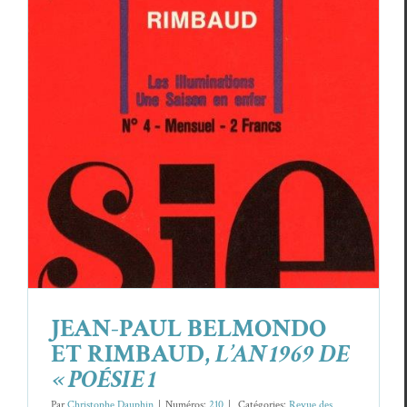
RIMBAUD,
L’AN 1969 DE « POÉSIE 1
Revue des revues
JEAN-PAUL BELMONDO
ET RIMBAUD,
L’AN 1969 DE
« POÉSIE 1
Par
Christophe Dauphin
|
Numéros:
210
|
Caté­gories:
Revue des