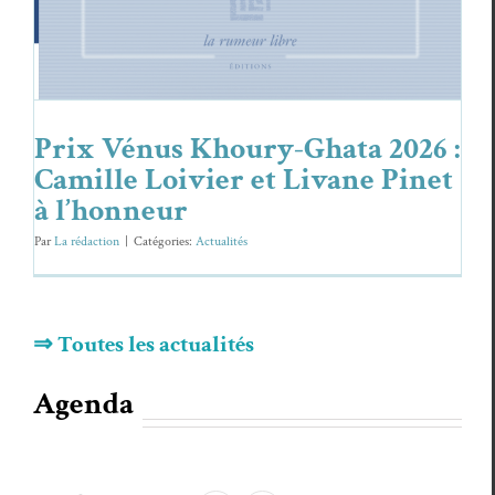
Prix Vénus Khoury-Ghata 2026 :
Camille Loivier et Livane Pinet
à l’honneur
Par
La rédaction
|
Caté­gories:
Actu­al­ités
⇒ Toutes les actualités
Agenda