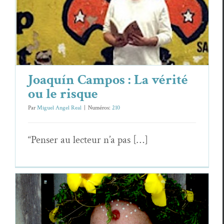
Joaquín Campos : La vérité ou le risque
Essais & Chroniques
Joaquín Cam­pos
Joaquín Campos : La vérité
ou le risque
Par
Miguel Angel Real
|
Numéros:
210
“Penser au lecteur n’a pas […]