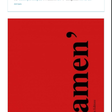
revues
Kamen’ N° 59
Revue des revues