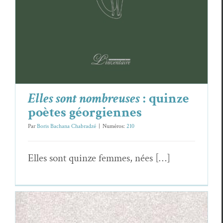
Elles sont nombreuses
: quinze
poètes géorgiennes
Par
Boris Bachana Chabradzé
|
Numéros:
210
Elles sont quinze femmes, nées […]