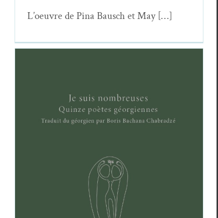
L’oeu­vre de Pina Bausch et May […]
Elles sont nombreuses
: quinze poètes
géorgiennes
Essais & Chroniques