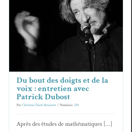
Du bout des doigts et de la voix :
entretien avec Patrick Dubost
Essais & Chroniques
Patrick Dubost
Du bout des doigts et de la
voix : entretien avec
Patrick Dubost
Par
Christine Durif-Bruckert
|
Numéros:
210
Après des études de mathématiques […]