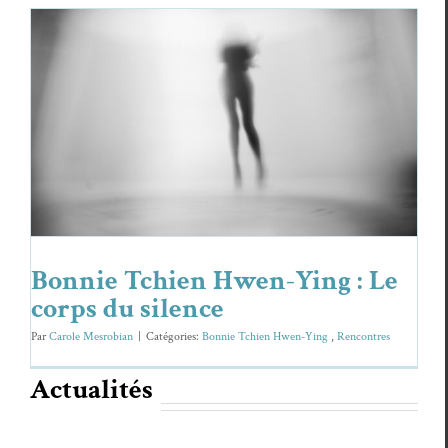
Bonnie Tchien Hwen-Ying : Le corps du
silence
Bon­nie Tchien Hwen-Ying
Ren­con­tres
Bonnie Tchien Hwen-Ying : Le
corps du silence
Par
Carole Mesrobian
|
Caté­gories:
Bon­nie Tchien Hwen-Ying
,
Ren­con­tres
Actualités