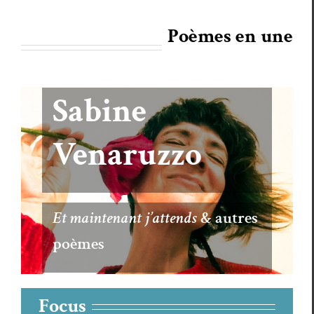
Poèmes en une
Sabine
Venaruzzo
Et maintenant j’attends
& autres
poèmes
Focus