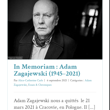
In Memoriam : Adam Zagajewski (1945–
2021)
Adam Zagajewski
Essais & Chroniques
In Memoriam : Adam
Zagajewski (1945–2021)
Par
Alice-Catherine Carls
|
6 septembre 2021
|
Catégories :
Adam
Zagajewski
,
Essais & Chroniques
Adam Zagajewski nous a quittés le 21
mars 2021 à Cracovie, en Pologne. Il [...]