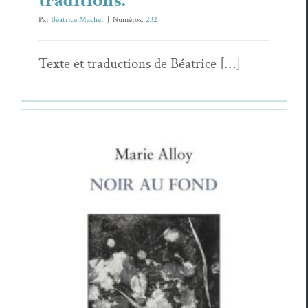
traditions.
Par
Béatrice Machet
|
Numéros:
232
Texte et tra­duc­tions de Béatrice […]
Chronique du veilleur (59) :