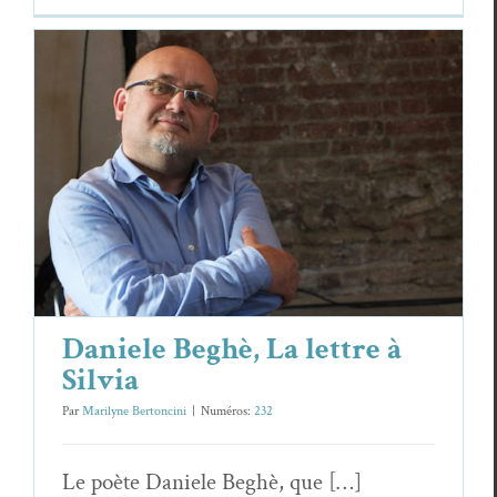
Daniele Beghè, La lettre à Silvia
Daniele Beghè
Essais & Chroniques
Daniele Beghè, La lettre à
Silvia
Par
Marilyne Bertoncini
|
Numéros:
232
Le poète Daniele Beghè, que […]