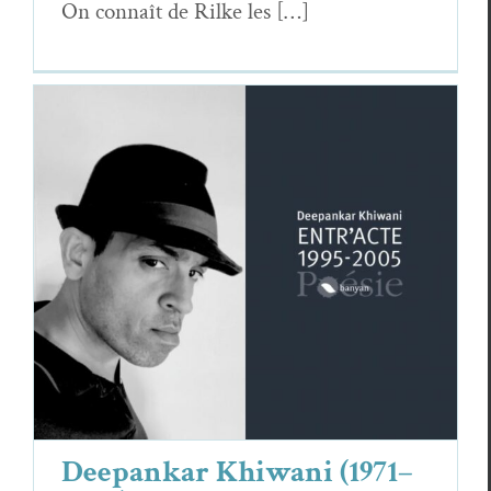
On con­naît de Rilke les […]
Deepankar Khiwani (1971–2020) :
Entr’acte
Deep­ankar Khi­wani
Essais & Chroniques
Deepankar Khiwani (1971–