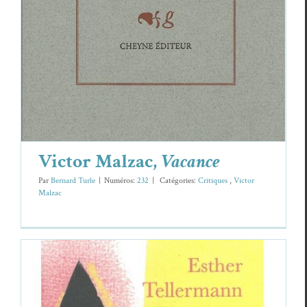
Victor Malzac,
Vacance
Par
Bernard Turle
|
Numéros:
232
|
Caté­gories:
Cri­tiques
,
Vic­tor
Malzac