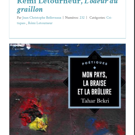
Rémi Letourneur,
L’odeur du
graillon
Par
Jean-Christophe Belleveaux
|
Numéros:
232
|
Caté­gories:
Cri­
tiques
,
Rémi Letourneur
Tahar Bekri,
Mon pays, la braise et la