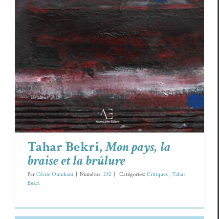
brûlure
Cri­tiques
Tahar Bekri
Tahar Bekri,
Mon pays, la
braise et la brûlure
Par
Cécile Oumhani
|
Numéros:
232
|
Caté­gories:
Cri­tiques
,
Tahar
Bekri