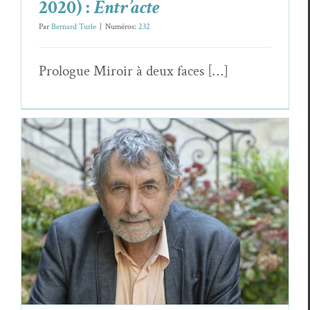
2020) :
Entr’acte
Par
Bernard Turle
|
Numéros:
232
Pro­logue Miroir à deux faces […]
Entretien avec Jean-Pierre Siméon : de
possibles
Avenirs
Essais & Chroniques
Jean-Pierre Siméon