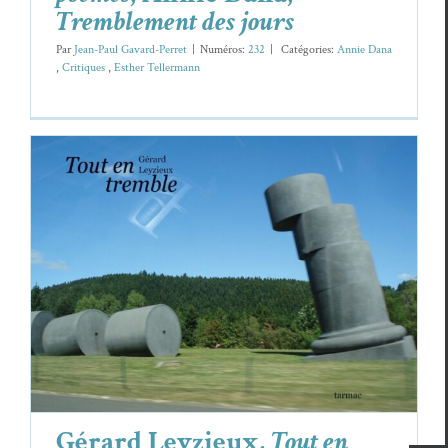
Tremblement des jours
Par
Jean-Paul Gavard-Perret
|
Numéros:
232
|
Caté­gories:
Annie Dana
,
Cri­tiques
,
Esther Teller­mann
Gérard Leyzieux,
Tout en tremble
Cri­tiques
Gérard Leyzieux
Gérard Leyzieux,
Tout en