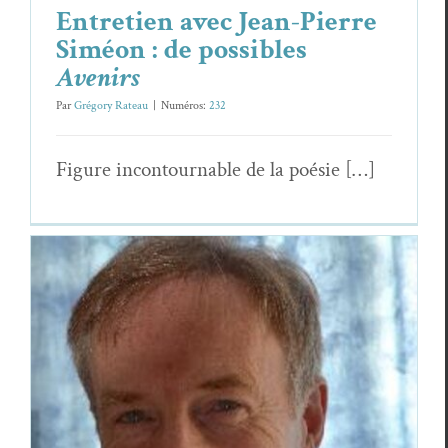
Entretien avec Jean-Pierre
Siméon : de possibles
Avenirs
Par
Grégory Rateau
|
Numéros:
232
Fig­ure incon­tourn­able de la poésie […]
Traverser les fragilités et entrer dans la