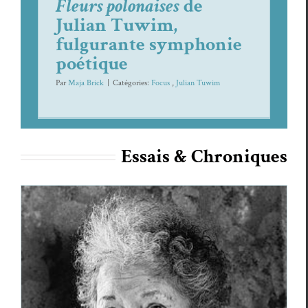
Fleurs polonaises
de
Julian Tuwim,
fulgurante symphonie
poétique
Par
Maja Brick
|
Caté­gories:
Focus
,
Julian Tuwim
Essais & Chroniques