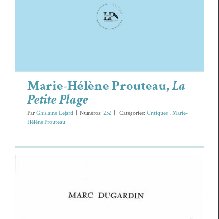
Marie-Hélène Prouteau,
La
Petite Plage
Par
Ghislaine Lejard
|
Numéros:
232
|
Caté­gories:
Cri­tiques
,
Marie-
Hélène Prouteau