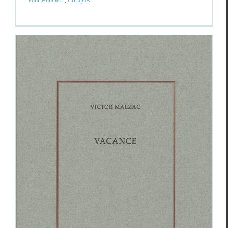
Pont-Hum­bert
,
Cri­tiques
Victor Malzac,
Vacance
Cri­tiques
Vic­tor Malzac