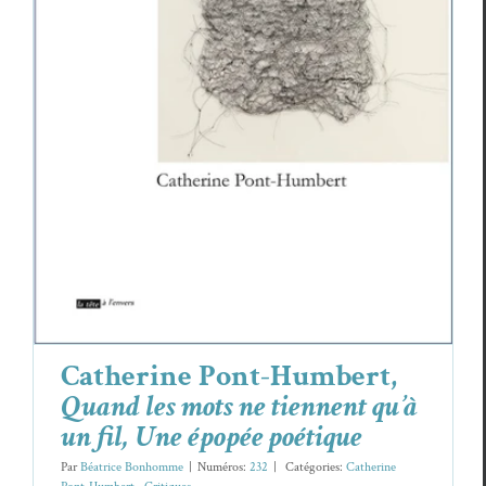
Catherine Pont-Humbert,
Quand les mots
ne tiennent qu’à un fil, Une épopée poétique
Cather­ine Pont-Hum­bert
Cri­tiques
Catherine Pont-Humbert,
Quand les mots ne tiennent qu’à
un fil, Une épopée poétique
Par
Béatrice Bonhomme
|
Numéros:
232
|
Caté­gories:
Cather­ine