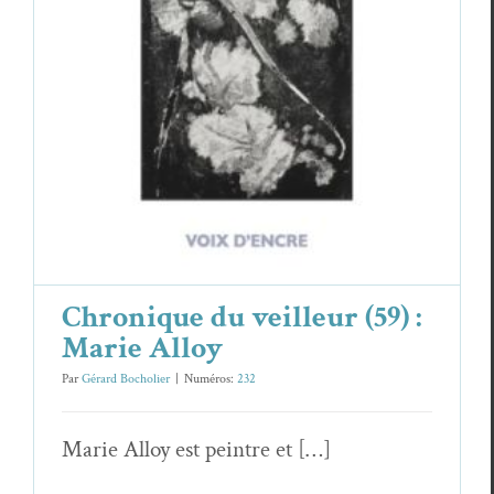
Marie Alloy
Essais & Chroniques
Marie Alloy
Chronique du veilleur (59) :
Marie Alloy
Par
Gérard Bocholier
|
Numéros:
232
Marie Alloy est pein­tre et […]