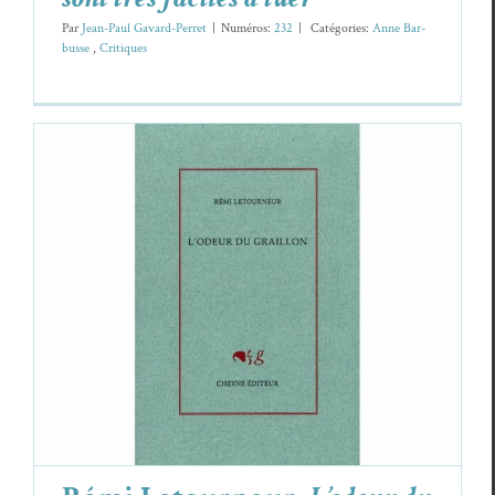
Par
Jean-Paul Gavard-Perret
|
Numéros:
232
|
Caté­gories:
Anne Bar­
busse
,
Cri­tiques
Rémi Letourneur,
L’odeur du graillon
Cri­tiques
Rémi Letourneur