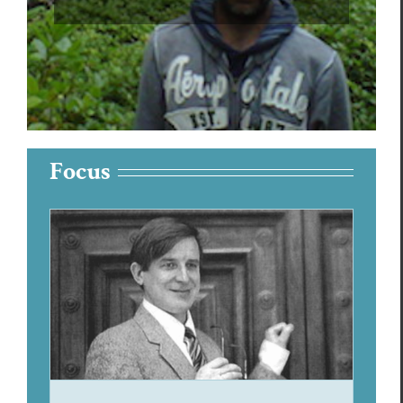
Focus
I. P. Couliano – la dernière
victime…
Focus
Ioan Petru Couliano