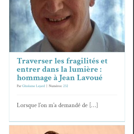
lumière : hommage à Jean Lavoué
Essais & Chroniques
Jean Lavoué
Traverser les fragilités et
entrer dans la lumière :
hommage à Jean Lavoué
Par
Ghislaine Lejard
|
Numéros:
232
Lorsque l’on m’a demandé de […]