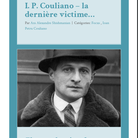
I. P. Couliano – la
dernière victime…
Par
Ara Alexandre Shishmanian
|
Caté­gories:
Focus
,
Ioan
Petru Cou­liano
Fleurs polonaises
de Julian Tuwim,
fulgurante symphonie poétique
Focus
Julian Tuwim