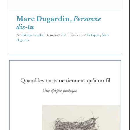
Marc Dugardin,
Personne
dis-tu
Par
Philippe Leuckx
|
Numéros:
232
|
Caté­gories:
Cri­tiques
,
Marc
Dugardin