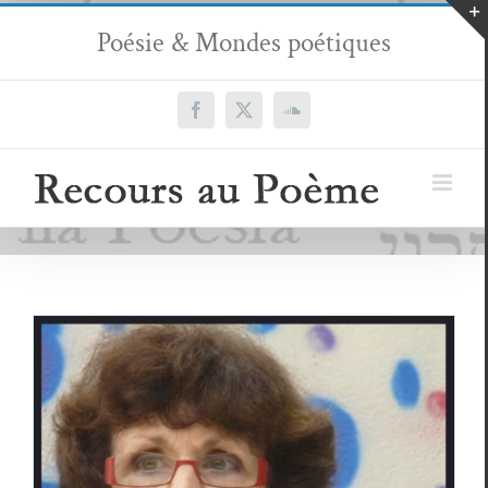
Passer
Poésie & Mondes poétiques
au
contenu
Facebook
X
SoundCloud