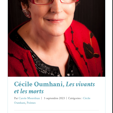
Cécile Oumhani,
Les vivants et les morts
Cécile Oumhani
Poèmes
Cécile Oumhani,
Les vivants
et les morts
Par
Carole Mesrobian
|
5 septembre 2023
|
Catégories :
Cécile
Oumhani
,
Poèmes