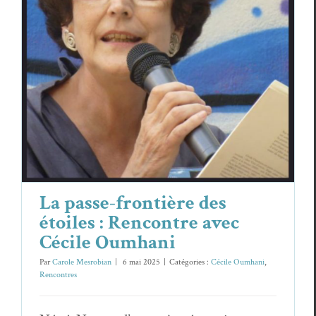
La passe-frontière des étoiles :
Rencontre avec Cécile Oumhani
Cécile Oumhani
Rencontres
La passe-frontière des
étoiles : Rencontre avec
Cécile Oumhani
Par
Carole Mesrobian
|
6 mai 2025
|
Catégories :
Cécile Oumhani
,
Rencontres