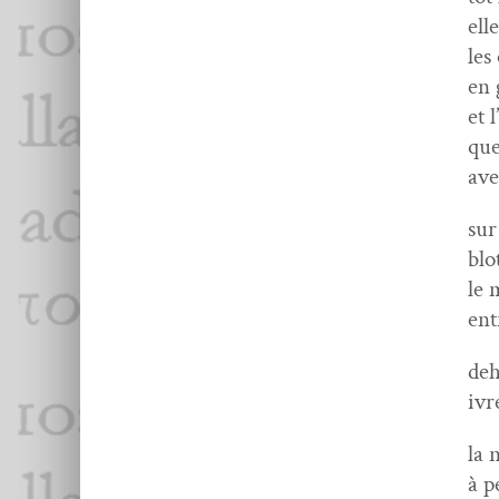
ell
les
en 
et 
que
ave
sur
blo
le 
ent
deh
ivr
la 
à p