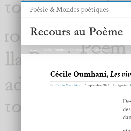
Passer
Poésie & Mondes poétiques
au
contenu
Cécile Oumhani, Les vivants et les morts
Accueil
Cécile Oumhani,
Les viv
Par
Carole Mesrobian
|
5 septembre 2023
|
Catégories :
Des
des
dan
pie