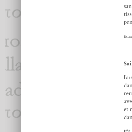
san
tis­
pen
Extra
Sai
l’a
dan
rem
ave
et 
dan
tôt