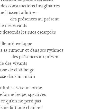
 des con­struc­tions imaginaires
me lais­sent admirer
s présences au présent
vie des vivants
je descends les rues escarpées
ville m’enveloppe
s sa rumeur et dans ses rythmes
s présences au présent
vie des vivants
tasse de chaï beige
ose dans ma main
’infini sa saveur forme
reforme les perspectives
 ce qu’on ne perd pas
s ne fait que changer