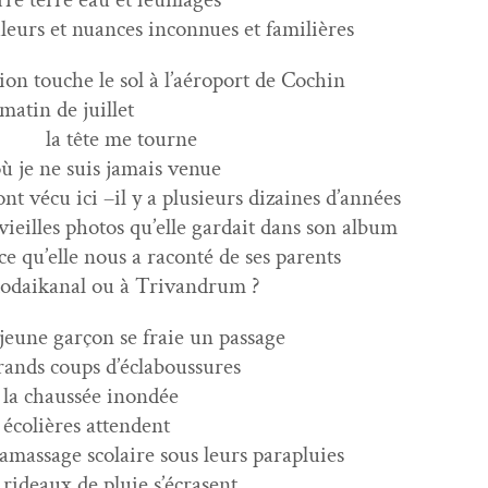
leurs et nuances incon­nues et familières
vion touche le sol à l’aéroport de Cochin
matin de juillet
 tête me tourne
où je ne suis jamais venue
 ont vécu ici –il y a plusieurs dizaines d’années
 vieilles pho­tos qu’elle gar­dait dans son album
ce qu’elle nous a racon­té de ses parents
odaikanal ou à Trivandrum ?
jeune garçon se fraie un passage
rands coups d’éclaboussures
 la chaussée inondée
 écol­ières attendent
ramas­sage sco­laire sous leurs parapluies
 rideaux de pluie s’écrasent