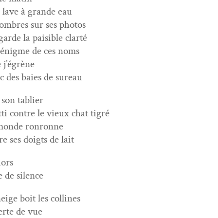
e lave à grande eau
 ombres sur ses photos
garde la pais­i­ble clarté
l’énigme de ces noms
 j’égrène
c des baies de sureau
 son tablier
t­ti con­tre le vieux chat tigré
monde ronronne
re ses doigts de lait
ors
e de silence
neige boit les collines
erte de vue