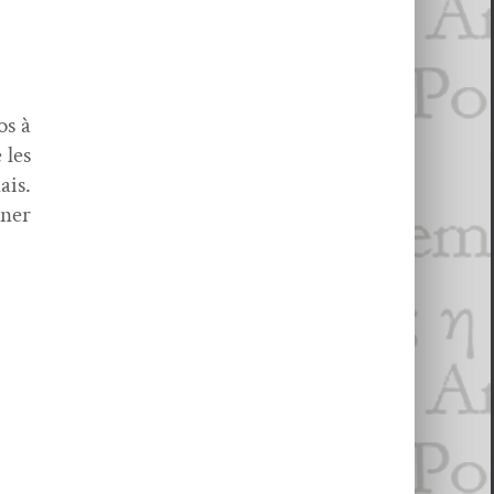
os à
 les
ais.
ner