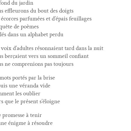
fond du jardin
s effleu­rons du bout des doigts
 écorces par­fumées et d’épais feuillages
quête de poèmes
lés dans un alpha­bet perdu
 voix d’adultes réson­naient tard dans la nuit
s berçaient vers un som­meil confiant
s ne com­pre­nions pas toujours
 mots portés par la brise
uis une véran­da vide
­ment les oublier
rs que le présent s’éloigne
 promesse à tenir
une énigme à résoudre