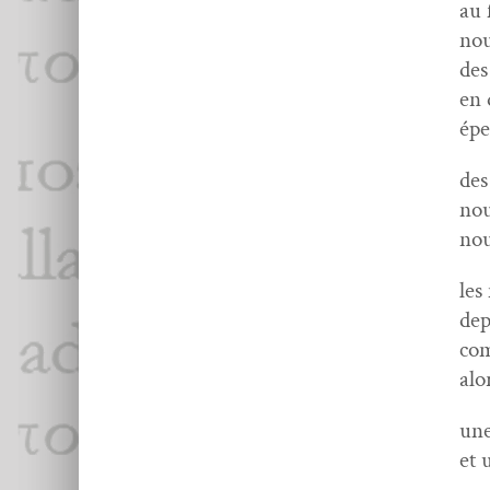
au 
nou
des
en 
épe
des
nou
nou
les
dep
com
alo
une
et 