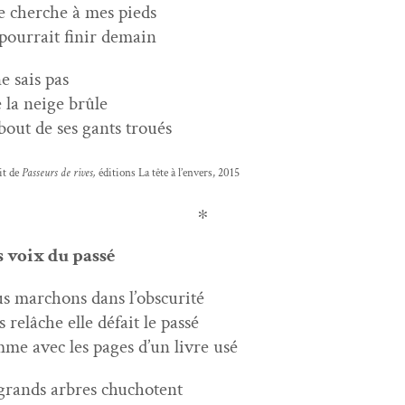
je cherche à mes pieds
pour­rait finir demain
ne sais pas
 la neige brûle
bout de ses gants troués
it de
Passeurs de rives,
édi­tions La tête à l’envers, 2015
∗
 voix du passé
s mar­chons dans l’obscurité
s relâche elle défait le passé
me avec les pages d’un livre usé
grands arbres chuchotent