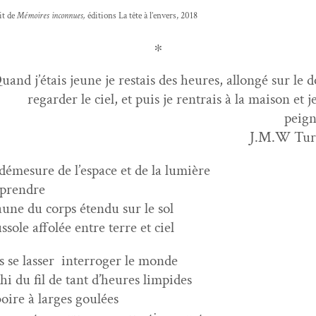
it de
Mémoires incon­nues,
édi­tions La tête à l’envers, 2018
∗
uand j’étais jeune je restais des heures, allongé sur le d
regarder le ciel, et puis je ren­trais à la mai­son et je
peign
J.M.W Tur
démesure de l’espace et de la lumière
pprendre
’aune du corps éten­du sur le sol
s­sole affolée entre terre et ciel
s se lass­er inter­roger le monde
hi du fil de tant d’heures limpides
boire à larges goulées