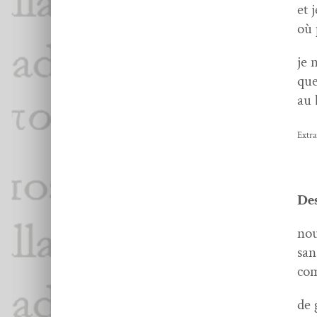
et 
où 
je 
que
au 
Extra
Des
nou
san
com
de 