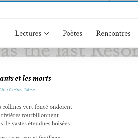
Lectures
Poètes
Rencontres
ants et les morts
Cécile Oumhani
,
Poèmes
 collines vert fon­cé ondoient
 riv­ières tourbillonnent
s de vastes éten­dues boisées
rre terre eau et feuillages