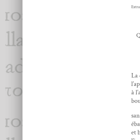
Extra
Q
La 
l’a
à l
bou
san
éba
et 