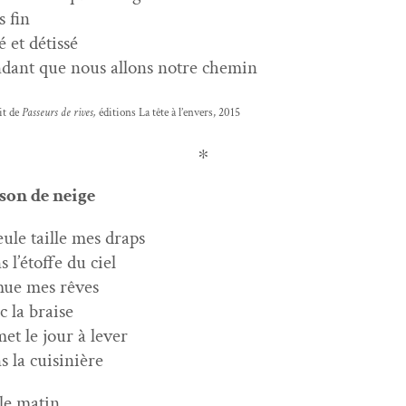
s fin
sé et détissé
­dant que nous allons notre chemin
it de
Passeurs de rives,
édi­tions La tête à l’envers, 2015
∗
­son de neige
ïeule taille mes draps
s l’étoffe du ciel
ue mes rêves
c la braise
met le jour à lever
s la cuisinière
 le matin