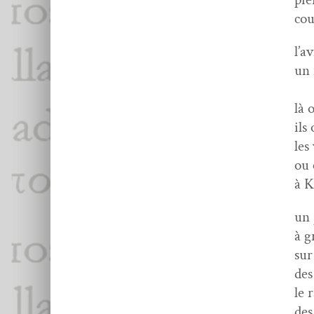
cou
l’a
un 
la
là 
ils
les
ou 
à K
un 
à g
sur
des
le 
des