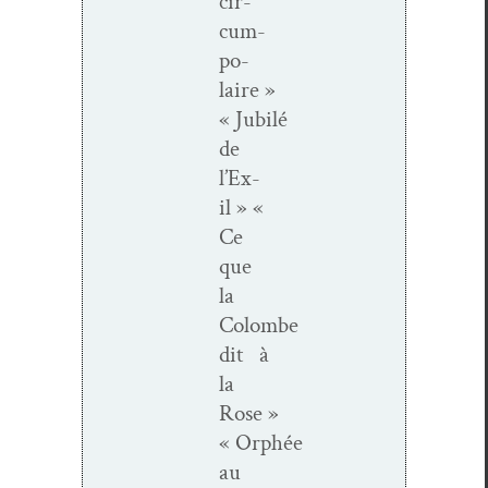
cir­
cum­
po­
laire »
« Jubilé
de
l’Ex­
il » «
Ce
que
la
Colombe
dit à
la
Rose »
« Orphée
au