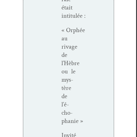
était
intitulée :
« Orphée
au
rivage
de
l’Hèbre
ou le
mys­
tère
de
l’é­
cho­
phanie »
Invité