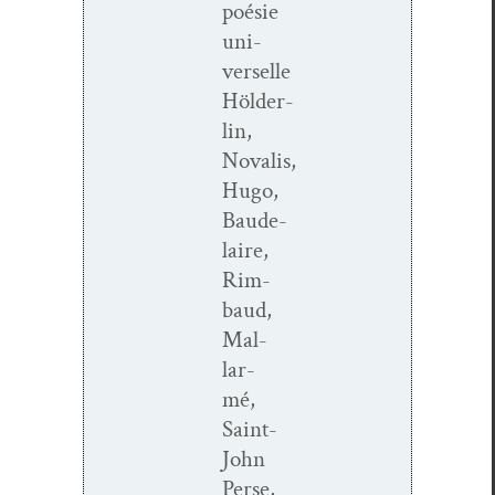
poésie
uni­
verselle
Hölder­
lin,
Novalis,
Hugo,
Baude­
laire,
Rim­
baud,
Mal­
lar­
mé,
Saint-
John
Perse,