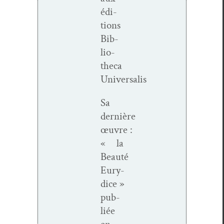
édi­
tions
Bib­
lio­
the­ca
Universalis
Sa
dernière
œuvre :
« la
Beauté
Eury­
dice »
pub­
liée