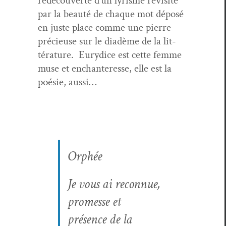
redé­cou­verte d’un lyrisme revis­ité
par la beauté de chaque mot déposé
en juste place comme une pierre
pré­cieuse sur le diadème de la lit­
téra­ture. Eury­dice est cette femme
muse et enchanter­esse, elle est la
poésie, aussi…
Orphée
Je vous ai recon­nue,
promesse et
présence de la