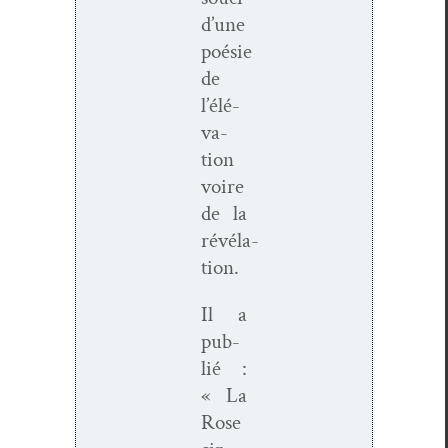
d’une
poésie
de
l’élé­
va­
tion
voire
de la
révéla­
tion.
Il a
pub­
lié :
« La
Rose