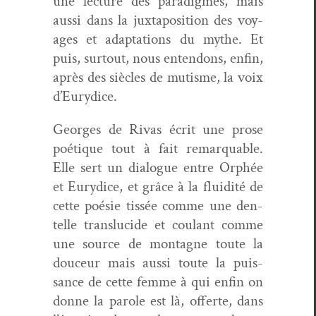
une lec­ture des par­a­digmes, mais
aus­si dans la jux­ta­po­si­tion des voy­
ages et adap­ta­tions du mythe. Et
puis, surtout, nous enten­dons, enfin,
après des siè­cles de mutisme, la voix
d’Eurydice.
Georges de Rivas écrit une prose
poé­tique tout à fait remar­quable.
Elle sert un dia­logue entre Orphée
et Eury­dice, et grâce à la flu­id­ité de
cette poésie tis­sée comme une den­
telle translu­cide et coulant comme
une source de mon­tagne toute la
douceur mais aus­si toute la puis­
sance de cette femme à qui enfin on
donne la parole est là, offerte, dans