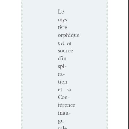
Le
mys­
tère
orphique
est sa
source
d’in­
spi­
ra­
tion
et sa
Con­
férence
inau­
gu­
rale