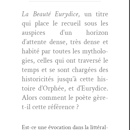
La Beauté Eury­dice
, un titre
qui place le recueil sous les
aus­pices d’un hori­zon
d’attente dense, très dense et
habité par toutes les mytholo­
gies, celles qui ont tra­ver­sé le
temps et se sont chargées des
his­toric­ités jusqu’à cette his­
toire d’Orphée, et d’Eurydice.
Alors com­ment le poète gère-
t-il cette référence ?
Est-ce une évo­ca­tion dans la lit­téral­