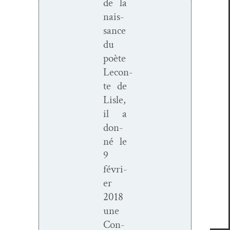
de la
nais­
sance
du
poète
Lecon­
te de
Lisle,
il a
don­
né le
9
févri­
er
2018
une
Con­