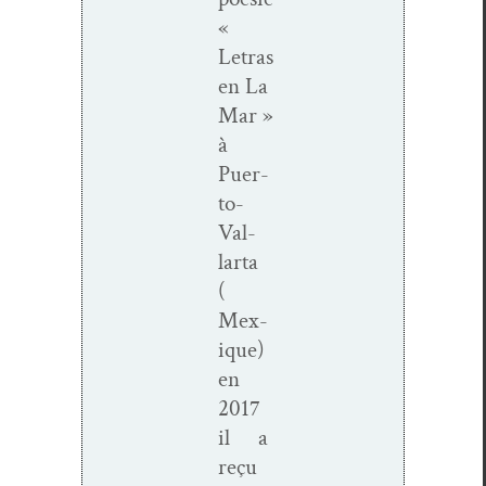
«
Letras
en La
Mar »
à
Puer­­
to-
Val­
lar­­ta
(
Mex­
ique)
en
2017
il a
reçu