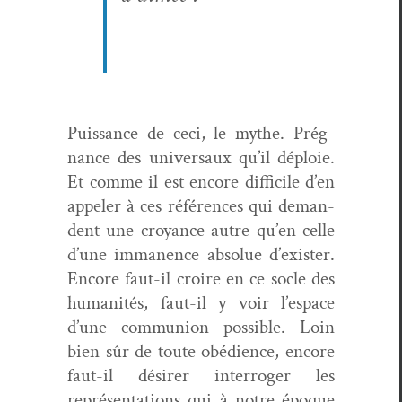
Puis­sance de ceci, le mythe. Prég­
nance des uni­ver­saux qu’il déploie.
Et comme il est encore dif­fi­cile d’en
appel­er à ces références qui deman­
dent une croy­ance autre qu’en celle
d’une imma­nence absolue d’exister.
Encore faut-il croire en ce socle des
human­ités, faut-il y voir l’espace
d’une com­mu­nion pos­si­ble. Loin
bien sûr de toute obé­di­ence, encore
faut-il désir­er inter­roger les
représen­ta­tions qui à notre époque