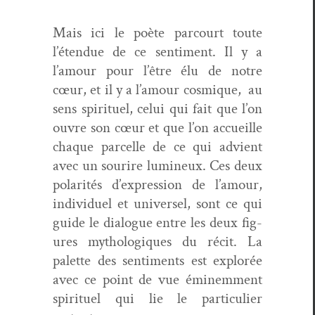
Mais ici le poète par­court toute
l’étendue de ce sen­ti­ment. Il y a
l’amour pour l’être élu de notre
cœur, et il y a l’amour cos­mique, au
sens spir­ituel, celui qui fait que l’on
ouvre son cœur et que l’on accueille
chaque par­celle de ce qui advient
avec un sourire lumineux. Ces deux
polar­ités d’ex­pres­sion de l’amour,
indi­vidu­el et uni­versel, sont ce qui
guide le dia­logue entre les deux fig­
ures mythologiques du réc­it. La
palette des sen­ti­ments est explorée
avec ce point de vue éminem­ment
spir­ituel qui lie le par­ti­c­uli­er