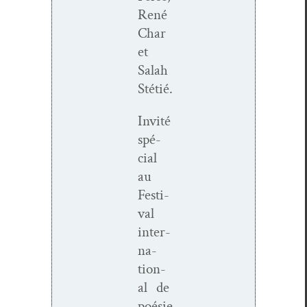
René
Char
et
Salah
Stétié.
Invité
spé­
cial
au
Fes­ti­
val
inter­
na­
tion­
al de
poésie