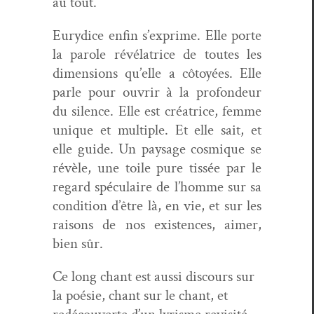
au tout.
Eury­dice enfin s’exprime. Elle porte
la parole révéla­trice de toutes les
dimen­sions qu’elle a côtoyées. Elle
par­le pour ouvrir à la pro­fondeur
du silence. Elle est créa­trice, femme
unique et mul­ti­ple. Et elle sait, et
elle guide. Un paysage cos­mique se
révèle, une toile pure tis­sée par le
regard spécu­laire de l’homme sur sa
con­di­tion d’être là, en vie, et sur les
raisons de nos exis­tences, aimer,
bien sûr.
Ce long chant est aus­si dis­cours sur
la poésie, chant sur le chant, et