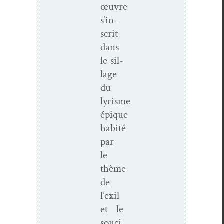
œuvre
s’in­
scrit
dans
le sil­
lage
du
lyrisme
épique
habité
par
le
thème
de
l’ex­il
et le
souci