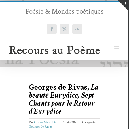
Passer
Poésie & Mondes poétiques
au
contenu
Facebook
X
SoundCloud
Georges de Rivas,
La
beauté Eurydice, Sept
Chants pour le Retour
d’Eurydice
Par
Carole Mesrobian
|
6 juin 2020
|
Catégories :
Georges de Rivas