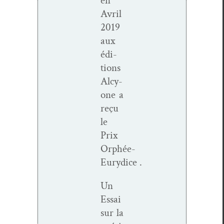
en
Avril
2019
aux
édi­
tions
Alcy­
one a
reçu
le
Prix
Orphée-
Eurydice .
Un
Essai
sur la