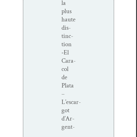
la
plus
haute
dis­
tinc­
tion
‑El
Cara­
col
de
Pla­ta
–
L’escar­
got
d’Ar­
gent-