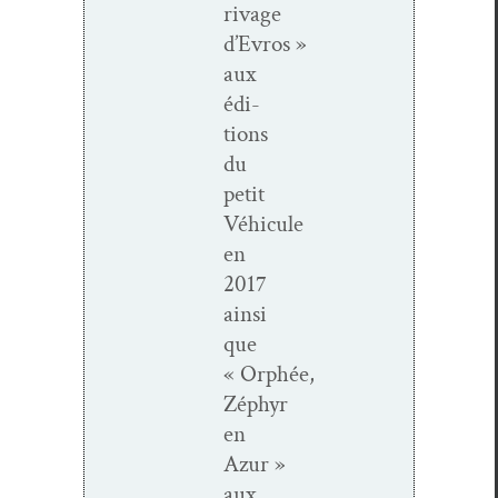
rivage
d’Evros »
aux
édi­
tions
du
petit
Véhicule
en
2017
ain­si
que
« Orphée,
Zéphyr
en
Azur »
aux