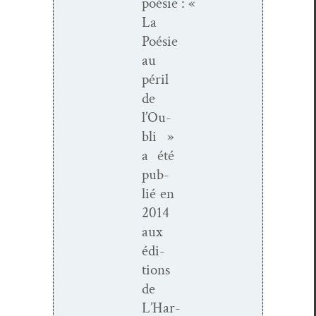
poésie : «
La
Poésie
au
péril
de
l’Ou­
bli »
a été
pub­
lié en
2014
aux
édi­
tions
de
L’Har­