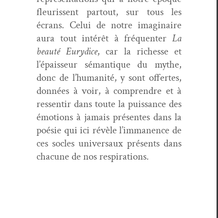
fleuris­sent partout, sur tous les
écrans. Celui de notre imag­i­naire
aura tout intérêt à fréquenter
La
beauté Eury­dice
, car la richesse et
l’épaisseur séman­tique du mythe,
donc de l’humanité, y sont offertes,
don­nées à voir, à com­pren­dre et à
ressen­tir dans toute la puis­sance des
émo­tions à jamais présentes dans la
poésie qui ici révèle l’im­ma­nence de
ces socles uni­ver­saux présents dans
cha­cune de nos respirations.