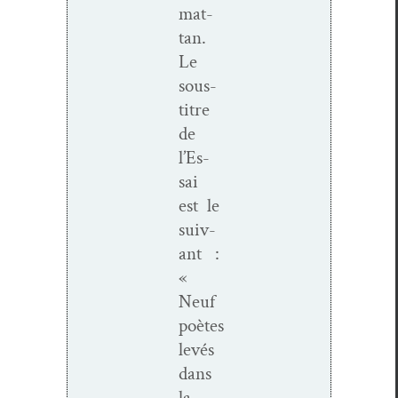
mat­
tan.
Le
sous-
titre
de
l’Es­
sai
est le
suiv­
ant :
«
Neuf
poètes
lev­és
dans
la