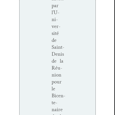
par
l’U­
ni­
ver­
sité
de
Saint-
Denis
de la
Réu­
nion
pour
le
Bicen­
te­
naire