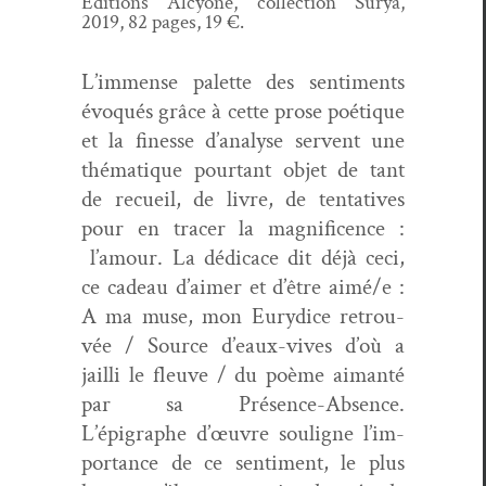
Edi­tions Alcy­one, col­lec­tion Surya,
2019, 82 pages, 19 €.
L’immense palette des sen­ti­ments
évo­qués grâce à cette prose poé­tique
et la finesse d’analyse ser­vent une
thé­ma­tique pour­tant objet de tant
de recueil, de livre, de ten­ta­tives
pour en trac­er la mag­nif­i­cence :
l’amour. La dédi­cace dit déjà ceci,
ce cadeau d’aimer et d’être aimé/e :
A ma muse, mon Eury­dice retrou­
vée / Source d’eaux-vives d’où a
jail­li le fleuve / du poème aiman­té
par sa Présence-Absence.
L’épigraphe d’œu­vre souligne l’im­
por­tance de ce sen­ti­ment, le plus