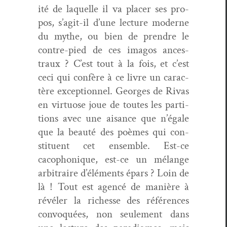
ité de laque­lle il va plac­er ses pro­
pos, s’agit-il d’une lec­ture mod­erne
du mythe, ou bien de pren­dre le
con­tre-pied de ces ima­gos ances­
traux ? C’est tout à la fois, et c’est
ceci qui con­fère à ce livre un car­ac­
tère excep­tion­nel. Georges de Rivas
en vir­tu­ose joue de toutes les par­ti­
tions avec une aisance que n’égale
que la beauté des poèmes qui con­
stituent cet ensem­ble. Est-ce
cacoph­o­nique, est-ce un mélange
arbi­traire d’éléments épars ? Loin de
là ! Tout est agencé de manière à
révéler la richesse des références
con­vo­quées, non seule­ment dans