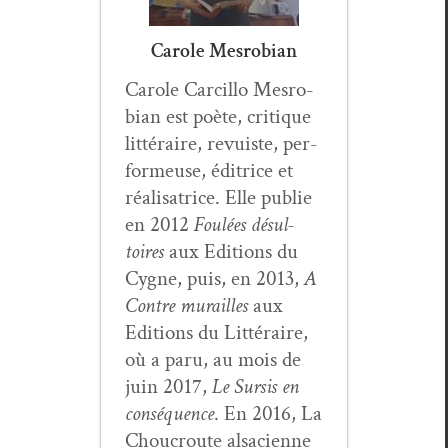
Carole Mesrobian
Car­ole Car­cil­lo Mes­ro­
bian est poète, cri­tique
lit­téraire, revuiste, per­
formeuse, éditrice et
réal­isatrice. Elle pub­lie
en 2012
Foulées désul­
toires
aux Edi­tions du
Cygne, puis, en 2013,
A
Con­tre murailles
aux
Edi­tions du Lit­téraire,
où a paru, au mois de
juin 2017,
Le Sur­sis en
con­séquence
. En 2016, La
Chou­croute alsa­ci­enne