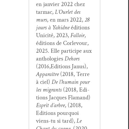
en jan­vi­er 2022 chez
tar­mac,
L’Ourlet des
murs
, en mars 2022,
28
jours à Yahidne
édi­tions
Unic­ité, 2023,
Fal­loir
,
édi­tions de Cor­levour,
2025. Elle par­ticipe aux
antholo­gies
Dehors
(2016,Editions Janus),
Appa­raître
(2018, Terre
à ciel)
De l’hu­main pour
les migrants
(2018, Edi­
tions Jacques Fla­mand)
Esprit d’ar­bre
, (2018,
Edi­tions pourquoi
viens-tu si tard),
Le
Chant du cygne
, (2020,