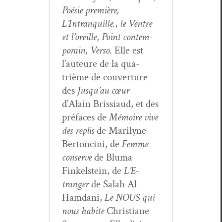
Poésie pre­mière,
L’Intranquille.
,
le Ven­tre
et l’or­eille
,
Point con­tem­
po­rain
,
Ver­so
. Elle est
l’auteure de la qua­
trième de cou­ver­ture
des
Jusqu’au cœur
d’Alain Bris­si­aud, et des
pré­faces de
Mémoire vive
des replis
de Mar­i­lyne
Bertonci­ni, de
Femme
con­serve
de Bluma
Finkel­stein, de
L’E­
tranger
de Salah Al
Ham­dani,
Le NOUS qui
nous habite
Chris­tiane