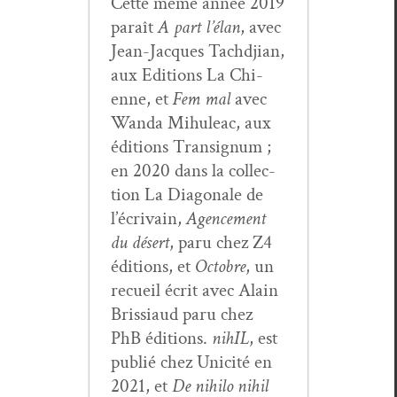
Cette même année 2019
paraît
A part l’élan
, avec
Jean-Jacques Tachd­jian,
aux Edi­tions La Chi­
enne, et
Fem mal
avec
Wan­da Mihuleac, aux
édi­tions Tran­signum ;
en 2020 dans la col­lec­
tion La Diag­o­nale de
l’écrivain,
Agence­ment
du désert
, paru chez Z4
édi­tions, et
Octo­bre
, un
recueil écrit avec Alain
Bris­si­aud paru chez
PhB édi­tions.
nihIL
, est
pub­lié chez Unic­ité en
2021, et
De nihi­lo nihil