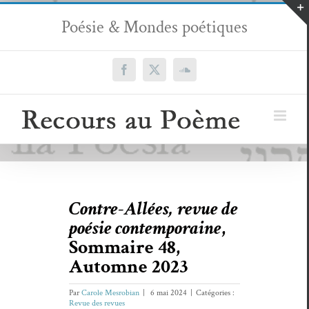
Passer
Poésie & Mondes poétiques
au
contenu
Facebook
X
SoundCloud
Contre-Allées, revue de
poésie contemporaine
,
Sommaire 48,
Automne 2023
Par
Carole Mesrobian
|
6 mai 2024
|
Catégories :
Revue des revues