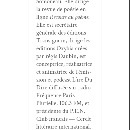
Somoneau. Elle dirige
la revue de poésie en
ligne
Recours au poème
.
Elle est secré­taire
générale des édi­tions
Tran­signum, dirige les
édi­tions Oxy­bia crées
par régis Daubin, est
con­cep­trice, réal­isatrice
et ani­ma­trice de l’émis­
sion et pod­cast L’ire Du
Dire dif­fusée sur radio
Fréquence Paris
Plurielle, 106.3 FM, et
prési­dente du P.E.N.
Club français — Cer­cle
lit­téraire international.