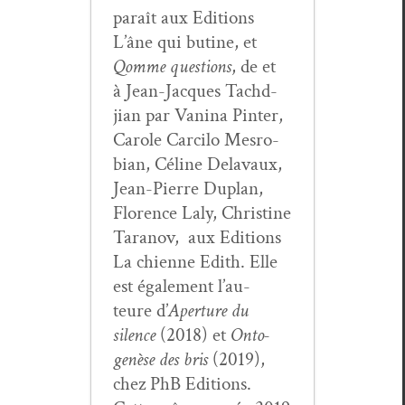
paraît aux Edi­tions
L’âne qui butine, et
Qomme ques­tions
, de et
à Jean-Jacques Tachd­
jian par Van­i­na Pin­ter,
Car­ole Car­ci­lo Mes­ro­
bian, Céline Delavaux,
Jean-Pierre Duplan,
Flo­rence Laly, Chris­tine
Tara­nov, aux Edi­tions
La chi­enne Edith. Elle
est égale­ment l’au­
teure d’
Aper­ture du
silence
(2018) et
Onto­
genèse des bris
(2019),
chez PhB Edi­tions.