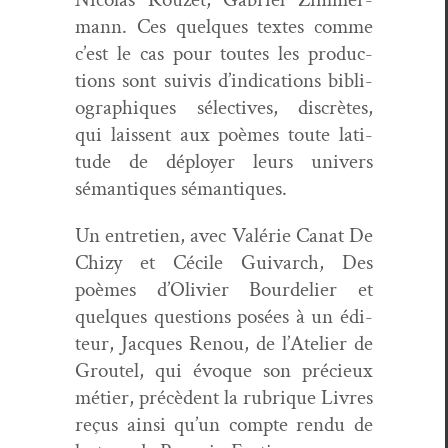
mann. Ces quelques textes comme
c’est le cas pour toutes les pro­duc­
tions sont suiv­is d’indications bib­li­
ographiques sélec­tives, dis­crètes,
qui lais­sent aux poèmes toute lat­i­
tude de déploy­er leurs univers
séman­tiques sémantiques.
Un entre­tien, avec Valérie Canat De
Chizy et Cécile Guiv­arch, Des
poèmes d’Olivier Bour­de­lier et
quelques ques­tions posées à un édi­
teur, Jacques Renou, de l’Atelier de
Grou­tel, qui évoque son pré­cieux
méti­er, précè­dent la rubrique Livres
reçus ain­si qu’un compte ren­du de