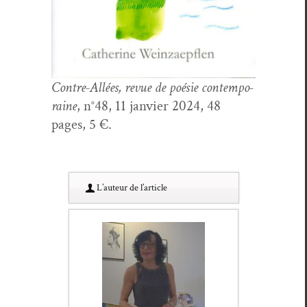
Con­tre-Allées, revue de poésie con­tem­po­
raine
, n°48, 11 jan­vi­er 2024, 48
pages, 5 €.
L’au­teur de l’article