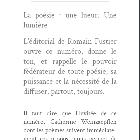
La poésie : une lueur. Une
lumière
L’éditorial de Romain Fusti­er
ouvre ce numéro, donne le
ton, et rap­pelle le pou­voir
fédéra­teur de toute poésie, sa
puis­sance et la néces­sité de la
dif­fuser, partout, toujours.
Il faut dire que l’Invitée de ce
numéro, Cather­ine Wein­za­epflen
dont les poèmes suiv­ent immé­di­ate­
ment ces pro­pos, nous per­met de