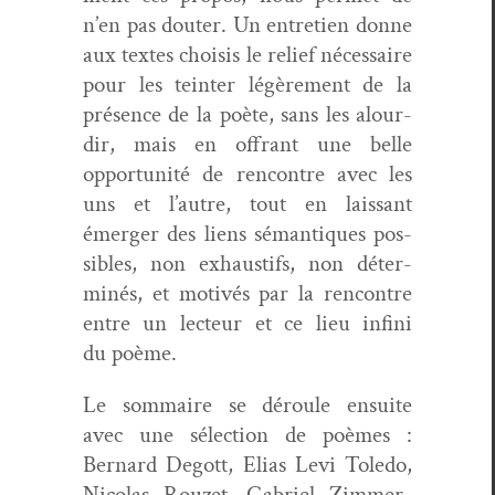
n’en pas douter. Un entre­tien donne
aux textes choi­sis le relief néces­saire
pour les tein­ter légère­ment de la
présence de la poète, sans les alour­
dir, mais en offrant une belle
oppor­tu­nité de ren­con­tre avec les
uns et l’autre, tout en lais­sant
émerg­er des liens séman­tiques pos­
si­bles, non exhaus­tifs, non déter­
minés, et motivés par la ren­con­tre
entre un lecteur et ce lieu infi­ni
du poème.
Le som­maire se déroule ensuite
avec une sélec­tion de poèmes :
Bernard Degott, Elias Levi Tole­do,
Nico­las Rouzet, Gabriel Zim­mer­