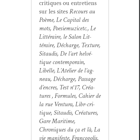
cri­tiques ou entre­tiens
sur les sites
Recours au
Poème, Le Cap­i­tal des
mots, Poe­siemuz­icetc., Le
Lit­téraire, le Salon Lit­
téraire, Décharge, Tex­ture,
Sitaud­is, De l’art helvé­
tique con­tem­po­rain,
Libelle, L’Atelier de l’ag­
neau, Décharge, Pas­sage
d’en­cres, Test n°17, Créa­
tures , For­mules, Cahi­er de
la rue Ven­tu­ra, Libr-cri­
tique, Sitaud­is, Créa­tures,
Gare Mar­itime,
Chroniques du ça et là, La
vie man­i­feste, Fran­copo­lis,