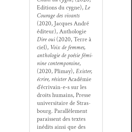
Edi­tions du cygne),
Le
Courage des vivants
(2020, Jacques André
édi­teur), Antholo­gie
Dire oui
(2020, Terre à
ciel),
Voix de femmes,
antholo­gie de poésie fémi­
nine con­tem­po­raine
,
(2020, Pli­may),
Exis­ter,
écrire, résis­ter
Académie
d’écrivain-e‑s sur les
droits humains, Presse
uni­ver­si­taire de Stras­
bourg. Par­al­lèle­ment
parais­sent des textes
inédits ain­si que des