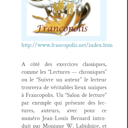
http://www.francopolis.net/index.htm
A côté des exer­ci­ces clas­siques,
comme les “Lec­tures — chroniques”
ou le “Suiv­re un auteur” le lecteur
trou­vera de véri­ta­bles lieux uniques
à Fran­copo­lis. Un “Salon de lec­ture”
par exem­ple qui présente des lec­
tures, auteurs, avec pour ce
numéro Jean-Louis Bernard intro­
duit par Monique W. Labidoire, et