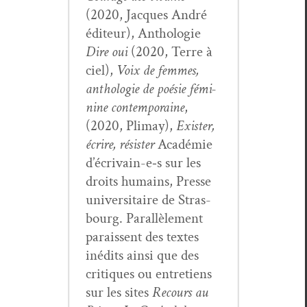
(2020, Jacques André
édi­teur), Antholo­gie
Dire oui
(2020, Terre à
ciel),
Voix de femmes,
antholo­gie de poésie fémi­
nine con­tem­po­raine
,
(2020, Pli­may),
Exis­ter,
écrire, résis­ter
Académie
d’écrivain-e‑s sur les
droits humains, Presse
uni­ver­si­taire de Stras­
bourg. Par­al­lèle­ment
parais­sent des textes
inédits ain­si que des
cri­tiques ou entre­tiens
sur les sites
Recours au