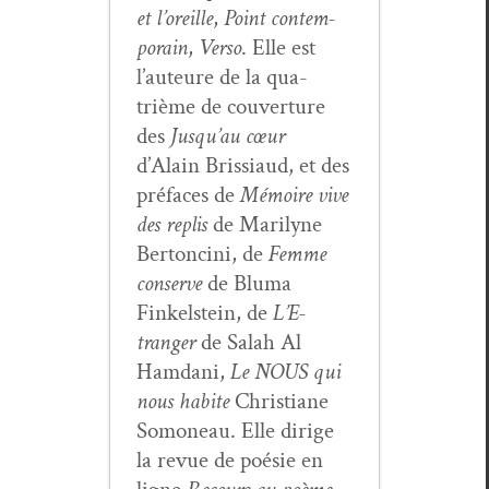
et l’or­eille
,
Point con­tem­
po­rain
,
Ver­so
. Elle est
l’auteure de la qua­
trième de cou­ver­ture
des
Jusqu’au cœur
d’Alain Bris­si­aud, et des
pré­faces de
Mémoire vive
des replis
de Mar­i­lyne
Bertonci­ni, de
Femme
con­serve
de Bluma
Finkel­stein, de
L’E­
tranger
de Salah Al
Ham­dani,
Le NOUS qui
nous habite
Chris­tiane
Somoneau. Elle dirige
la revue de poésie en