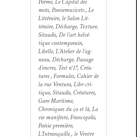
Poème, Le Cap­i­tal des
mots, Poe­siemuz­icetc., Le
Lit­téraire, le Salon Lit­
téraire, Décharge, Tex­ture,
Sitaud­is, De l’art helvé­
tique con­tem­po­rain,
Libelle, L’Atelier de l’ag­
neau, Décharge, Pas­sage
d’en­cres, Test n°17, Créa­
tures , For­mules, Cahi­er de
la rue Ven­tu­ra, Libr-cri­
tique, Sitaud­is, Créa­tures,
Gare Mar­itime,
Chroniques du ça et là, La
vie man­i­feste, Fran­copo­lis,
Poésie pre­mière,
L’Intranquille.
,
le Ven­tre