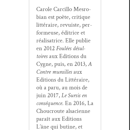
Car­ole Car­cil­lo Mes­ro­
bian est poète, cri­tique
lit­téraire, revuiste, per­
formeuse, éditrice et
réal­isatrice. Elle pub­lie
en 2012
Foulées désul­
toires
aux Edi­tions du
Cygne, puis, en 2013,
A
Con­tre murailles
aux
Edi­tions du Lit­téraire,
où a paru, au mois de
juin 2017,
Le Sur­sis en
con­séquence
. En 2016, La
Chou­croute alsa­ci­enne
paraît aux Edi­tions
L’âne qui butine, et