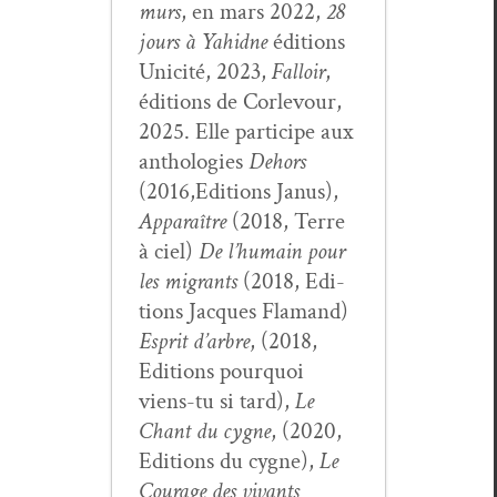
murs
, en mars 2022,
28
jours à Yahidne
édi­tions
Unic­ité, 2023,
Fal­loir
,
édi­tions de Cor­levour,
2025. Elle par­ticipe aux
antholo­gies
Dehors
(2016,Editions Janus),
Appa­raître
(2018, Terre
à ciel)
De l’hu­main pour
les migrants
(2018, Edi­
tions Jacques Fla­mand)
Esprit d’ar­bre
, (2018,
Edi­tions pourquoi
viens-tu si tard),
Le
Chant du cygne
, (2020,
Edi­tions du cygne),
Le
Courage des vivants