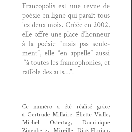
Fran­copo­lis est une revue de
poésie en ligne qui paraît tous
les deux mois. Créée en 2002,
elle offre une place d’hon­neur
à la poésie “mais pas seule­
ment”, elle “en appelle” aus­si
“à toutes les fran­coph­o­nies, et
raf­fole des arts…”.
Ce numéro a été réal­isé grâce
à Gertrude Mil­laire, Éli­ette Vialle,
Michel Ostertag, Dominique
Zinen­berg, Mireille Diaz-Flo­ri­an,