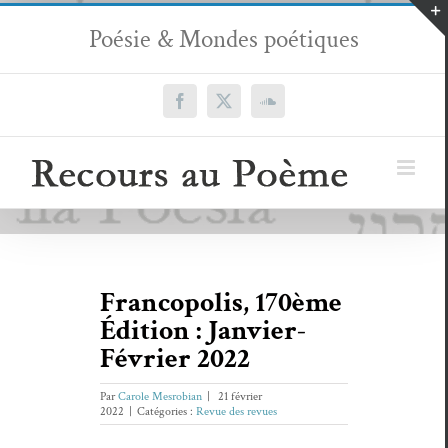
Passer
Poésie & Mondes poétiques
au
contenu
Facebook
X
SoundCloud
Francopolis, 170ème
Édition : Janvier-
Février 2022
Par
Carole Mesrobian
|
21 février
2022
|
Catégories :
Revue des revues