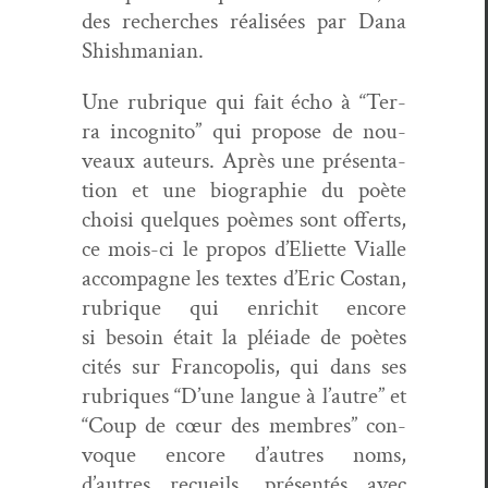
des recherch­es réal­isées par Dana
Shishmanian.
Une rubrique qui fait écho à “Ter­
ra incog­ni­to” qui pro­pose de nou­
veaux auteurs. Après une présen­ta­
tion et une biogra­phie du poète
choisi quelques poèmes sont offerts,
ce mois-ci le pro­pos d’Eli­ette Vialle
accom­pa­gne les textes d’Er­ic Costan,
rubrique qui enri­chit encore
si besoin était la pléi­ade de poètes
cités sur Fran­copo­lis, qui dans ses
rubriques
“
D’une langue à l’autre” et
“Coup de cœur des mem­bres” con­
voque encore d’autres noms,
d’autres recueils, présen­tés avec