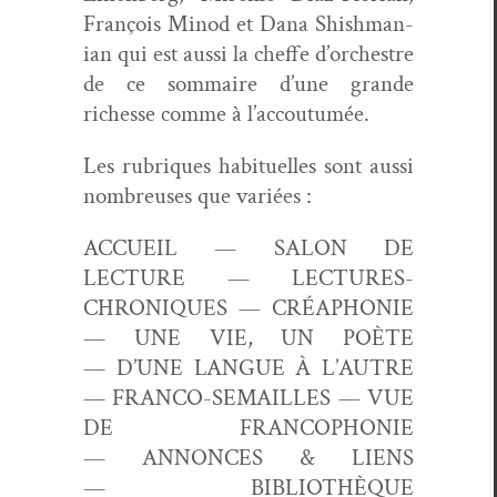
François
Min­od et
Dana Shish­man­
ian qui est aus­si la cheffe d’orchestre
de ce som­maire d’une grande
richesse comme à l’accoutumée.
Les rubriques habituelles sont aus­si
nom­breuses que variées :
ACCUEIL —
SALON DE
LECTURE —
LECTURES-
CHRONIQUES —
CRÉAPHONIE
—
UNE VIE, UN POÈTE
—
D’UNE LANGUE À L’AUTRE
—
FRANCO-SEMAILLES —
VUE
DE FRANCOPHONIE
—
ANNONCES & LIENS
—
BIBLIOTHÈQUE