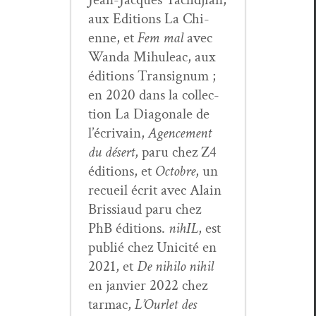
aux Edi­tions La Chi­
enne, et
Fem mal
avec
Wan­da Mihuleac, aux
édi­tions Tran­signum ;
en 2020 dans la col­lec­
tion La Diag­o­nale de
l’écrivain,
Agence­ment
du désert
, paru chez Z4
édi­tions, et
Octo­bre
, un
recueil écrit avec Alain
Bris­si­aud paru chez
PhB édi­tions.
nihIL
, est
pub­lié chez Unic­ité en
2021, et
De nihi­lo nihil
en jan­vi­er 2022 chez
tar­mac,
L’Ourlet des