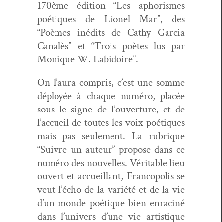
170ème édi­tion “Les apho­rismes
poé­tiques de Lionel Mar”, des
“Poèmes inédits de Cathy Gar­cia
Canalès” et “Trois poètes lus par
Monique W. Labidoire”.
On l’au­ra com­pris, c’est une somme
déployée à chaque numéro, placée
sous le signe de l’ou­ver­ture, et de
l’ac­cueil de toutes les voix poé­tiques
mais pas seule­ment. La rubrique
“Suiv­re un auteur” pro­pose dans ce
numéro des nou­velles. Véri­ta­ble lieu
ouvert et accueil­lant, Fran­copo­lis se
veut l’é­cho de la var­iété et de la vie
d’un monde poé­tique bien enrac­iné
dans l’u­nivers d’une vie artis­tique