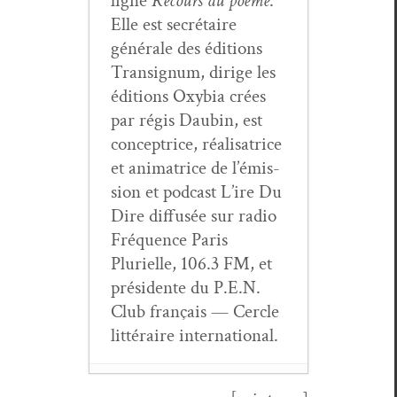
ligne
Recours au poème
.
Elle est secré­taire
générale des édi­tions
Tran­signum, dirige les
édi­tions Oxy­bia crées
par régis Daubin, est
con­cep­trice, réal­isatrice
et ani­ma­trice de l’émis­
sion et pod­cast L’ire Du
Dire dif­fusée sur radio
Fréquence Paris
Plurielle, 106.3 FM, et
prési­dente du P.E.N.
Club français — Cer­cle
lit­téraire international.