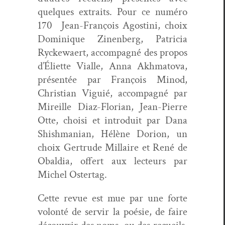
quelques extraits. Pour ce numéro
170
Jean-François Agos­ti­ni, choix
Dominique Zinen­berg, Patri­cia
Ryck­e­waert, accom­pa­g­né des pro­pos
d’Éli­ette Vialle, Anna Akhma­to­va,
présen­tée par François Min­od,
Chris­t­ian Vigu­ié, accom­pa­g­né par
Mireille Diaz-Flo­ri­an, Jean-Pierre
Otte, choisi et intro­duit par Dana
Shish­man­ian, Hélène Dori­on, un
choix Gertrude Mil­laire et René de
Obal­dia, offert aux lecteurs par
Michel Ostertag.
Cette revue est mue par une forte
volon­té de servir la poésie, de faire