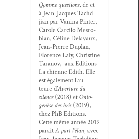
Qomme ques­tions
, de et
à Jean-Jacques Tachd­
jian par Van­i­na Pin­ter,
Car­ole Car­ci­lo Mes­ro­
bian, Céline Delavaux,
Jean-Pierre Duplan,
Flo­rence Laly, Chris­tine
Tara­nov, aux Edi­tions
La chi­enne Edith. Elle
est égale­ment l’au­
teure d’
Aper­ture du
silence
(2018) et
Onto­
genèse des bris
(2019),
chez PhB Edi­tions.
Cette même année 2019
paraît
A part l’élan
, avec
Jean-Jacques Tachd­jian,