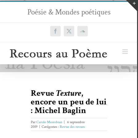
Passer
Poésie & Mondes poétiques
au
contenu
Facebook
X
SoundCloud
Revue
Texture
,
encore un peu de lui
: Michel Baglin
Par
Carole Mesrobian
|
6 septembre
2019
|
Catégories :
Revue des revues