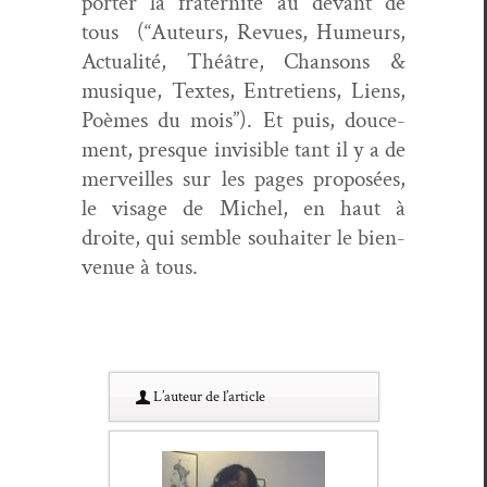
porter la fra­ter­nité au devant de
tous (“Auteurs, Revues, Humeurs,
Actu­al­ité, Théâtre, Chan­sons &
musique, Textes, Entre­tiens, Liens,
Poèmes du mois”). Et puis, douce­
ment, presque invis­i­ble tant il y a de
mer­veilles sur les pages pro­posées,
le vis­age de Michel, en haut à
droite, qui sem­ble souhaiter le bien­
v­enue à tous.
L’au­teur de l’article