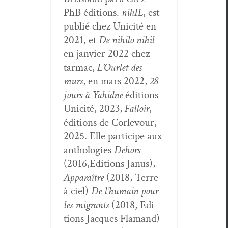
PhB édi­tions.
nihIL
, est
pub­lié chez Unic­ité en
2021, et
De nihi­lo nihil
en jan­vi­er 2022 chez
tar­mac,
L’Ourlet des
murs
, en mars 2022,
28
jours à Yahidne
édi­tions
Unic­ité, 2023,
Fal­loir
,
édi­tions de Cor­levour,
2025. Elle par­ticipe aux
antholo­gies
Dehors
(2016,Editions Janus),
Appa­raître
(2018, Terre
à ciel)
De l’hu­main pour
les migrants
(2018, Edi­
tions Jacques Fla­mand)