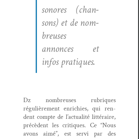
sonores (chan­
sons) et de nom­
breuses
annonces et
infos pratiques.
Dz nom­breuses rubriques
régulière­ment enrichies, qui ren­
dent compte de l’ac­tu­al­ité lit­téraire,
précè­dent les cri­tiques. Ce “Nous
avons aimé”, est servi par des