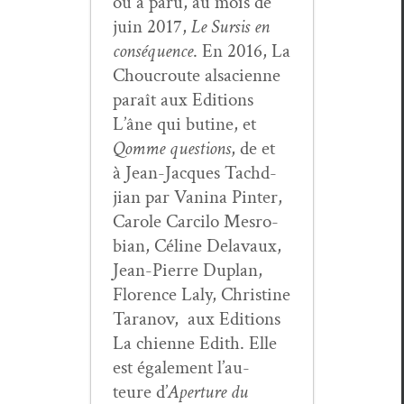
où a paru, au mois de
juin 2017,
Le Sur­sis en
con­séquence
. En 2016, La
Chou­croute alsa­ci­enne
paraît aux Edi­tions
L’âne qui butine, et
Qomme ques­tions
, de et
à Jean-Jacques Tachd­
jian par Van­i­na Pin­ter,
Car­ole Car­ci­lo Mes­ro­
bian, Céline Delavaux,
Jean-Pierre Duplan,
Flo­rence Laly, Chris­tine
Tara­nov, aux Edi­tions
La chi­enne Edith. Elle
est égale­ment l’au­
teure d’
Aper­ture du