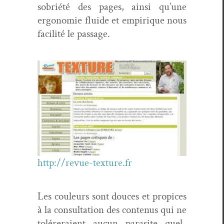
sobriété des pages, ain­si qu’une
ergonomie flu­ide et empirique nous
facil­ité le passage.
http://revue-texture.fr
Les couleurs sont douces et prop­ices
à la con­sul­ta­tion des con­tenus qui ne
tolér­eraient aucun par­a­site quel­