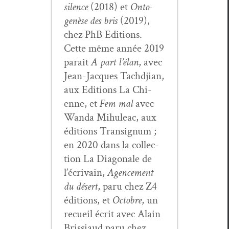
silence
(2018) et
Onto­
genèse des bris
(2019),
chez PhB Edi­tions.
Cette même année 2019
paraît
A part l’élan
, avec
Jean-Jacques Tachd­jian,
aux Edi­tions La Chi­
enne, et
Fem mal
avec
Wan­da Mihuleac, aux
édi­tions Tran­signum ;
en 2020 dans la col­lec­
tion La Diag­o­nale de
l’écrivain,
Agence­ment
du désert
, paru chez Z4
édi­tions, et
Octo­bre
, un
recueil écrit avec Alain
Bris­si­aud paru chez