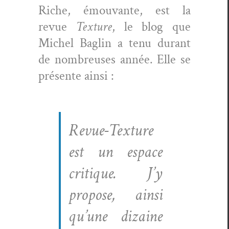
Riche, émou­vante, est la
revue
Tex­ture
, le blog que
Michel Baglin a tenu durant
de nom­breuses année. Elle se
présente ainsi :
Revue-Tex­ture
est un espace
cri­tique. J’y
pro­pose, ain­si
qu’une dizaine