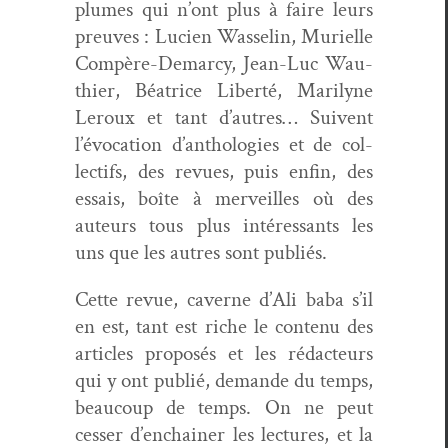
plumes qui n’ont plus à faire leurs
preuves : Lucien Was­selin, Murielle
Com­père-Demar­cy, Jean-Luc Wau­
thi­er, Béa­trice Lib­erté, Mar­i­lyne
Ler­oux et tant d’autres… Suiv­ent
l’évo­ca­tion d’an­tholo­gies et de col­
lec­tifs, des revues, puis enfin, des
essais, boîte à mer­veilles où des
auteurs tous plus intéres­sants les
uns que les autres sont publiés.
Cette revue, cav­erne d’Ali baba s’il
en est, tant est riche le con­tenu des
arti­cles pro­posés et les rédac­teurs
qui y ont pub­lié, demande du temps,
beau­coup de temps. On ne peut
cess­er d’en­chain­er les lec­tures, et la