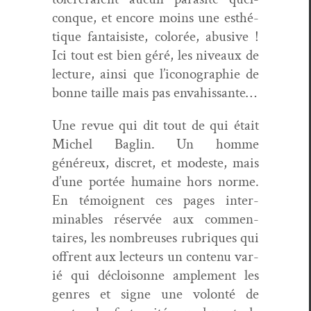
conque, et encore moins une esthé­
tique fan­tai­siste, col­orée, abu­sive !
Ici tout est bien géré, les niveaux de
lec­ture, ain­si que l’i­cono­gra­phie de
bonne taille mais pas envahissante…
Une revue qui dit tout de qui était
Michel Baglin. Un homme
généreux, dis­cret, et mod­este, mais
d’une portée humaine hors norme.
En témoignent ces pages inter­
minables réservée aux com­men­
taires, les nom­breuses rubriques qui
offrent aux lecteurs un con­tenu var­
ié qui décloi­sonne ample­ment les
gen­res et signe une volon­té de