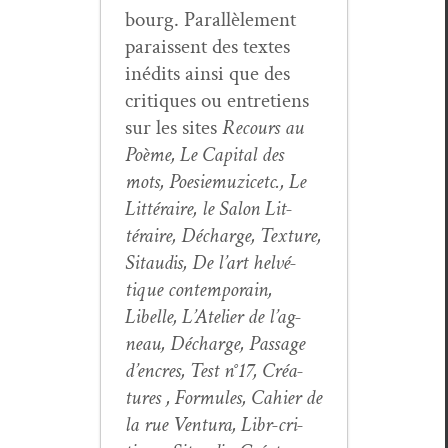
bourg. Par­al­lèle­ment
parais­sent des textes
inédits ain­si que des
cri­tiques ou entre­tiens
sur les sites
Recours au
Poème, Le Cap­i­tal des
mots, Poe­siemuz­icetc., Le
Lit­téraire, le Salon Lit­
téraire, Décharge, Tex­ture,
Sitaud­is, De l’art helvé­
tique con­tem­po­rain,
Libelle, L’Atelier de l’ag­
neau, Décharge, Pas­sage
d’en­cres, Test n°17, Créa­
tures , For­mules, Cahi­er de
la rue Ven­tu­ra, Libr-cri­