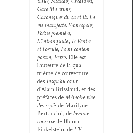
tique, Sitaud­is, Créa­tures,
Gare Mar­itime,
Chroniques du ça et là, La
vie man­i­feste, Fran­copo­lis,
Poésie pre­mière,
L’Intranquille.
,
le Ven­tre
et l’or­eille
,
Point con­tem­
po­rain
,
Ver­so
. Elle est
l’auteure de la qua­
trième de cou­ver­ture
des
Jusqu’au cœur
d’Alain Bris­si­aud, et des
pré­faces de
Mémoire vive
des replis
de Mar­i­lyne
Bertonci­ni, de
Femme
con­serve
de Bluma
Finkel­stein, de
L’E­