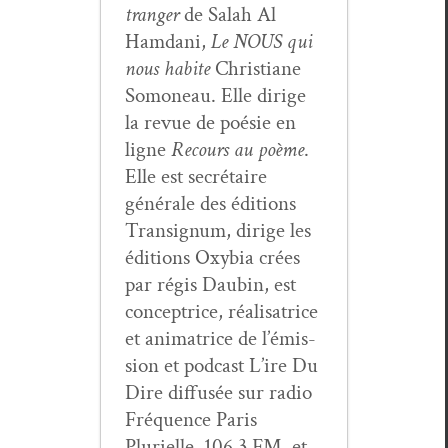
tranger
de Salah Al
Ham­dani,
Le NOUS qui
nous habite
Chris­tiane
Somoneau. Elle dirige
la revue de poésie en
ligne
Recours au poème
.
Elle est secré­taire
générale des édi­tions
Tran­signum, dirige les
édi­tions Oxy­bia crées
par régis Daubin, est
con­cep­trice, réal­isatrice
et ani­ma­trice de l’émis­
sion et pod­cast L’ire Du
Dire dif­fusée sur radio
Fréquence Paris
Plurielle, 106.3 FM, et