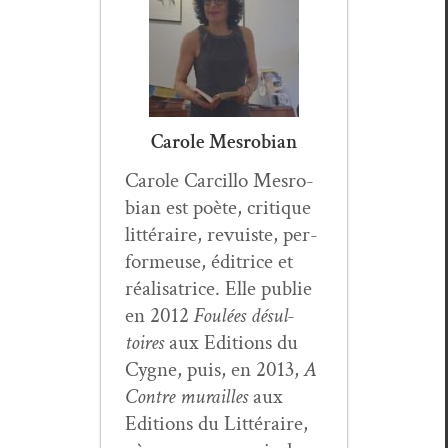
Carole Mesrobian
Car­ole Car­cil­lo Mes­ro­
bian est poète, cri­tique
lit­téraire, revuiste, per­
formeuse, éditrice et
réal­isatrice. Elle pub­lie
en 2012
Foulées désul­
toires
aux Edi­tions du
Cygne, puis, en 2013,
A
Con­tre murailles
aux
Edi­tions du Lit­téraire,