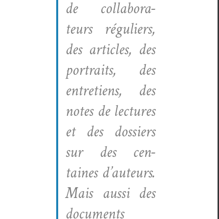
de col­lab­o­ra­
teurs réguliers,
des arti­cles, des
por­traits, des
entre­tiens, des
notes de lec­tures
et des dossiers
sur des cen­
taines d’auteurs.
Mais aus­si des
doc­u­ments