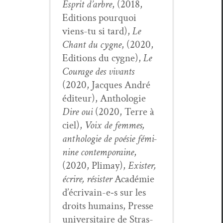
Esprit d’ar­bre
, (2018,
Edi­tions pourquoi
viens-tu si tard),
Le
Chant du cygne
, (2020,
Edi­tions du cygne),
Le
Courage des vivants
(2020, Jacques André
édi­teur), Antholo­gie
Dire oui
(2020, Terre à
ciel),
Voix de femmes,
antholo­gie de poésie fémi­
nine con­tem­po­raine
,
(2020, Pli­may),
Exis­ter,
écrire, résis­ter
Académie
d’écrivain-e‑s sur les
droits humains, Presse
uni­ver­si­taire de Stras­