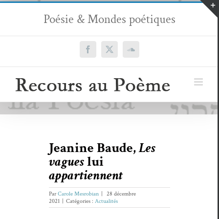
Passer
Poésie & Mondes poétiques
au
contenu
Facebook
X
SoundCloud
Jeanine Baude,
Les
vagues
lui
appartiennent
Par
Carole Mesrobian
|
28 décembre
2021
|
Catégories :
Actualités