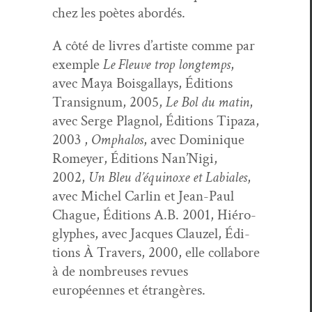
chez les poètes abordés.
A côté de livres d’artiste comme par
exem­ple
Le Fleuve trop longtemps
,
avec Maya Bois­gal­lays, Édi­tions
Tran­signum, 2005,
Le Bol du matin
,
avec Serge Plagnol, Édi­tions Tipaza,
2003 ,
Ompha­los
, avec Dominique
Romey­er, Édi­tions Nan’Nigi,
2002,
Un Bleu d’équinoxe et Labi­ales
,
avec Michel Car­lin et Jean-Paul
Chague, Édi­tions A.B. 2001, Hiéro­
glyphes, avec Jacques Clauzel, Édi­
tions À Tra­vers, 2000, elle col­la­bore
à de nom­breuses revues
européennes et étrangères.