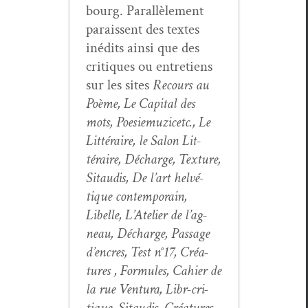
bourg. Par­al­lèle­ment
parais­sent des textes
inédits ain­si que des
cri­tiques ou entre­tiens
sur les sites
Recours au
Poème, Le Cap­i­tal des
mots, Poe­siemuz­icetc., Le
Lit­téraire, le Salon Lit­
téraire, Décharge, Tex­ture,
Sitaud­is, De l’art helvé­
tique con­tem­po­rain,
Libelle, L’Atelier de l’ag­
neau, Décharge, Pas­sage
d’en­cres, Test n°17, Créa­
tures , For­mules, Cahi­er de
la rue Ven­tu­ra, Libr-cri­
tique, Sitaud­is, Créa­tures,