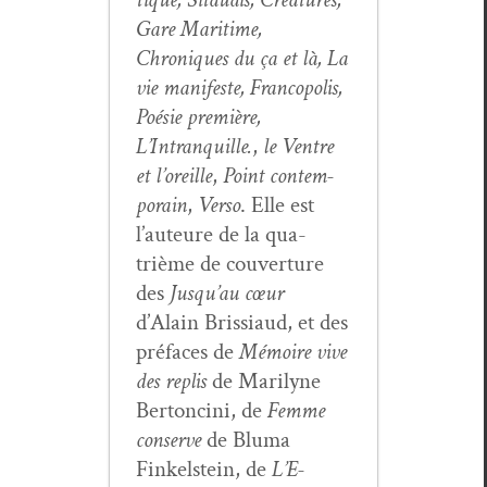
Gare Mar­itime,
Chroniques du ça et là, La
vie man­i­feste, Fran­copo­lis,
Poésie pre­mière,
L’Intranquille.
,
le Ven­tre
et l’or­eille
,
Point con­tem­
po­rain
,
Ver­so
. Elle est
l’auteure de la qua­
trième de cou­ver­ture
des
Jusqu’au cœur
d’Alain Bris­si­aud, et des
pré­faces de
Mémoire vive
des replis
de Mar­i­lyne
Bertonci­ni, de
Femme
con­serve
de Bluma
Finkel­stein, de
L’E­