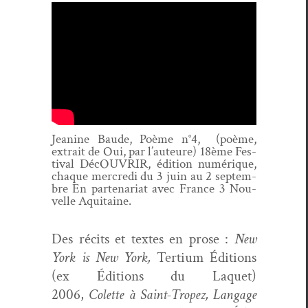
Jea­nine Baude, Poème n°4,
(poème,
extrait de Oui, par l’au­teure) 18ème Fes­
ti­val DécOU­VRIR, édi­tion numérique,
chaque mer­cre­di du 3 juin au 2 sep­tem­
bre En parte­nar­i­at avec France 3 Nou­
velle Aquitaine.
Des réc­its et textes en prose :
New
York is New York,
Ter­tium Édi­tions
(ex Édi­tions du Laquet)
2006,
Colette à Saint-Tropez, Lan­gage