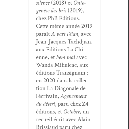
silence
(2018) et
Onto­
genèse des bris
(2019),
chez PhB Edi­tions.
Cette même année 2019
paraît
A part l’élan
, avec
Jean-Jacques Tachd­jian,
aux Edi­tions La Chi­
enne, et
Fem mal
avec
Wan­da Mihuleac, aux
édi­tions Tran­signum ;
en 2020 dans la col­lec­
tion La Diag­o­nale de
l’écrivain,
Agence­ment
du désert
, paru chez Z4
édi­tions, et
Octo­bre
, un
recueil écrit avec Alain
Bris­si­aud paru chez