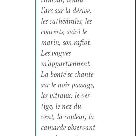
l’arc sur la dérive,
les cathé­drales, les
con­certs, suivi le
marin, son rafiot.
Les vagues
m’appartiennent.
La bon­té se chante
sur le noir pas­sage,
les vit­raux, le ver­
tige, le nez du
vent, la couleur, la
camarde obser­vant