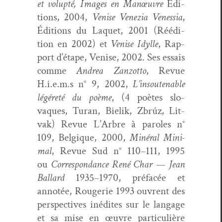
et volup­té, Images en Manœu­vre
Édi­
tions, 2004,
Venise Venezia Venes­sia
,
Édi­tions du Laquet, 2001 (Réédi­
tion en 2002) et
Venise Idylle
, Rap­
port d’étape, Venise, 2002. Ses essais
comme
Andrea
Zan­zot­to
, Revue
H.i.e.m.s n° 9, 2002,
L’insoutenable
légéreté du poème
, (4 poètes slo­
vaques, Turan, Bielik, Zbrúz, Lit­
vak) Revue L’Arbre à paroles n°
109, Bel­gique, 2000,
Minéral Min­i­
mal
, Revue Sud n° 110–111, 1995
ou
Cor­re­spon­dance René Char — Jean
Bal­lard
1935–1970, pré­facée et
annotée, Rougerie 1993 ouvrent des
per­spec­tives inédites sur le lan­gage
et sa mise en œuvre par­ti­c­ulière