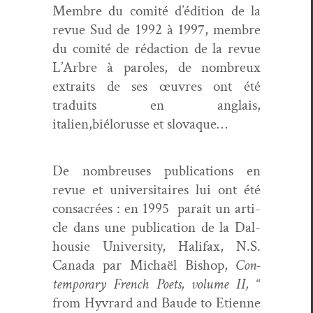
Mem­bre du comité d’édition de la
revue Sud de 1992 à 1997, mem­bre
du comité de rédac­tion de la revue
L’Arbre à paroles, de nom­breux
extraits de ses œuvres ont été
traduits en anglais,
italien,biélorusse et slovaque…
De nom­breuses pub­li­ca­tions en
revue et uni­ver­si­taires lui ont été
con­sacrées : en 1995 paraît un arti­
cle dans une pub­li­ca­tion de la Dal­
housie Uni­ver­si­ty, Hal­i­fax, N.S.
Cana­da par Michaël Bish­op,
Con­
tem­po­rary French Poets, vol­ume II,
“
from Hyvrard and Baude to Eti­enne