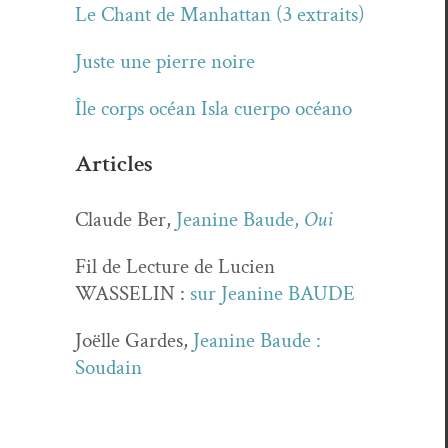
Le Chant de Man­hat­tan (3 extraits)
Juste une pierre noire
Île corps océan Isla cuer­po océano
Articles
Claude Ber,
Jea­nine Baude,
Oui
Fil de Lec­ture de Lucien
WASSELIN :
sur Jea­nine BAUDE
Joëlle Gardes,
Jea­nine Baude :
Soudain