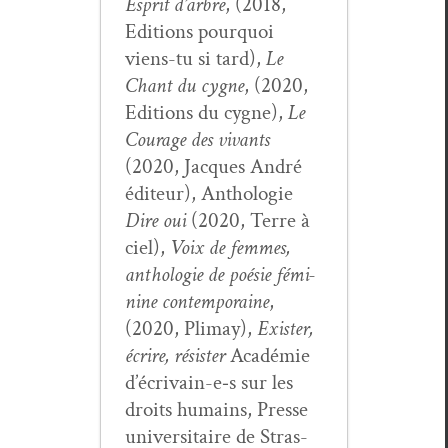
Esprit d’ar­bre
, (2018,
Edi­tions pourquoi
viens-tu si tard),
Le
Chant du cygne
, (2020,
Edi­tions du cygne),
Le
Courage des vivants
(2020, Jacques André
édi­teur), Antholo­gie
Dire oui
(2020, Terre à
ciel),
Voix de femmes,
antholo­gie de poésie fémi­
nine con­tem­po­raine
,
(2020, Pli­may),
Exis­ter,
écrire, résis­ter
Académie
d’écrivain-e‑s sur les
droits humains, Presse
uni­ver­si­taire de Stras­