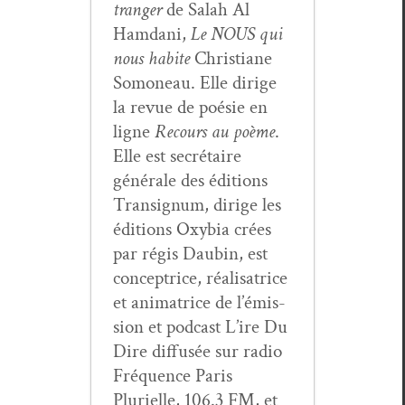
tranger
de Salah Al
Ham­dani,
Le NOUS qui
nous habite
Chris­tiane
Somoneau. Elle dirige
la revue de poésie en
ligne
Recours au poème
.
Elle est secré­taire
générale des édi­tions
Tran­signum, dirige les
édi­tions Oxy­bia crées
par régis Daubin, est
con­cep­trice, réal­isatrice
et ani­ma­trice de l’émis­
sion et pod­cast L’ire Du
Dire dif­fusée sur radio
Fréquence Paris
Plurielle, 106.3 FM, et