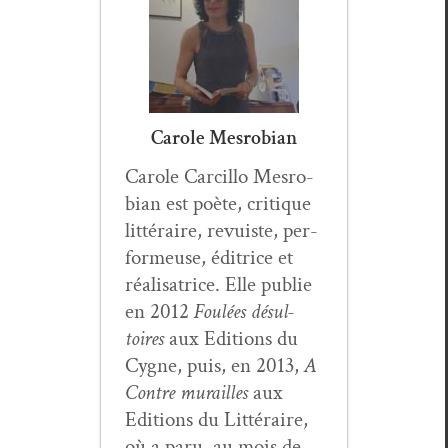
Carole Mesrobian
Car­ole Car­cil­lo Mes­ro­
bian est poète, cri­tique
lit­téraire, revuiste, per­
formeuse, éditrice et
réal­isatrice. Elle pub­lie
en 2012
Foulées désul­
toires
aux Edi­tions du
Cygne, puis, en 2013,
A
Con­tre murailles
aux
Edi­tions du Lit­téraire,
où a paru, au mois de