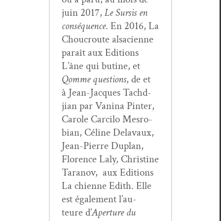
juin 2017,
Le Sur­sis en
con­séquence
. En 2016, La
Chou­croute alsa­ci­enne
paraît aux Edi­tions
L’âne qui butine, et
Qomme ques­tions
, de et
à Jean-Jacques Tachd­
jian par Van­i­na Pin­ter,
Car­ole Car­ci­lo Mes­ro­
bian, Céline Delavaux,
Jean-Pierre Duplan,
Flo­rence Laly, Chris­tine
Tara­nov, aux Edi­tions
La chi­enne Edith. Elle
est égale­ment l’au­
teure d’
Aper­ture du