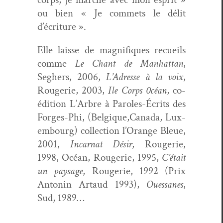
ou bien « Je com­mets le délit
d’écriture ».
Elle laisse de mag­nifiques recueils
comme
Le Chant de Man­hat­tan
,
Seghers, 2006,
L’Adresse à la voix
,
Rougerie, 2003,
Ile Corps 0céan
, co-
édi­tion L’Arbre à Paroles-Écrits des
Forges-Phi, (Belgique,Canada, Lux­
em­bourg) col­lec­tion l’Orange Bleue,
2001,
Incar­nat Désir
, Rougerie,
1998, Océan, Rougerie, 1995,
C’était
un paysage
, Rougerie, 1992 (Prix
Antonin Artaud 1993),
Oues­sanes
,
Sud, 1989…