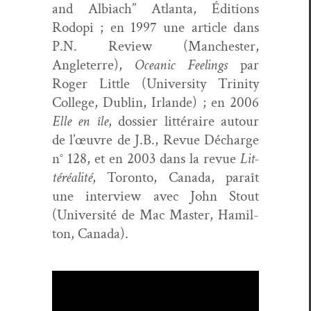
and Albi­ach” Atlanta, Édi­tions
Rodopi ; en 1997 une arti­cle dans
P.N. Review (Man­ches­ter,
Angleterre),
Ocean­ic Feel­ings
par
Roger Lit­tle (Uni­ver­si­ty Trin­i­ty
Col­lege, Dublin, Irlande) ; en 2006
Elle en île
, dossier lit­téraire autour
de l’œuvre de J.B., Revue Décharge
n° 128, et en
2003 dans la revue
Lit­
téréal­ité
, Toron­to, Cana­da, paraît
une inter­view avec John Stout
(Uni­ver­sité de Mac Mas­ter, Hamil­
ton, Canada).