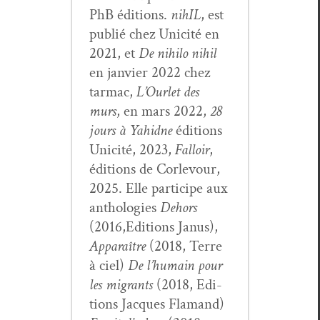
PhB édi­tions.
nihIL
, est
pub­lié chez Unic­ité en
2021, et
De nihi­lo nihil
en jan­vi­er 2022 chez
tar­mac,
L’Ourlet des
murs
, en mars 2022,
28
jours à Yahidne
édi­tions
Unic­ité, 2023,
Fal­loir
,
édi­tions de Cor­levour,
2025. Elle par­ticipe aux
antholo­gies
Dehors
(2016,Editions Janus),
Appa­raître
(2018, Terre
à ciel)
De l’hu­main pour
les migrants
(2018, Edi­
tions Jacques Fla­mand)