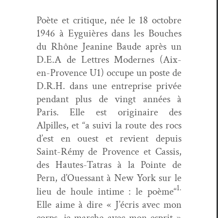
Poète et cri­tique, née le 18 octo­bre
1946 à Eyguières dans les Bouch­es
du Rhône Jea­nine Baude après un
D.E.A de Let­tres Mod­ernes (Aix-
en-Provence U1) occupe un poste de
D.R.H. dans une entre­prise privée
pen­dant plus de vingt années à
Paris. Elle est orig­i­naire des
Alpilles, et “a suivi la route des rocs
d’est en ouest et revient depuis
Saint-Rémy de Provence et Cas­sis,
des Hautes-Tatras à la Pointe de
Pern, d’Ouessant à New York sur le
1.
lieu de houle intime : le poème“
Elle aime à dire « J’écris avec mon
corps, je marche avec mon esprit »