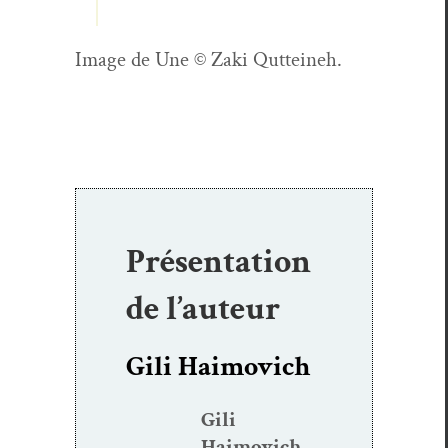
Image de Une ©
Zaki Qut­teineh.
Présentation
de l’auteur
Gili Haimovich
Gili
Haimovich