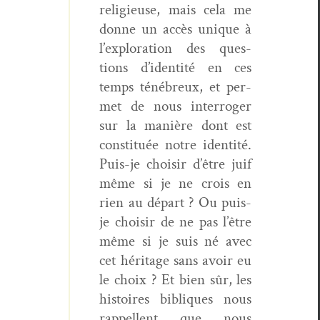
religieuse, mais cela me
donne un accès unique à
l’ex­plo­ration des ques­
tions d’i­den­tité en ces
temps ténébreux, et per­
met de nous inter­roger
sur la manière dont est
con­sti­tuée notre iden­tité.
Puis-je choisir d’être juif
même si je ne crois en
rien au départ ? Ou puis-
je choisir de ne pas l’être
même si je suis né avec
cet héritage sans avoir eu
le choix ? Et bien sûr, les
his­toires bibliques nous
rap­pel­lent que nous