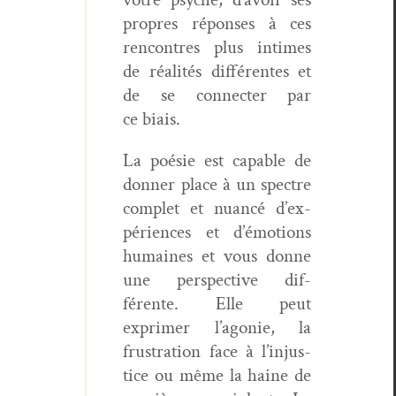
pro­pres répons­es à ces
ren­con­tres plus intimes
de réal­ités dif­férentes et
de se con­necter par
ce biais.
La poésie est capa­ble de
don­ner place à un spec­tre
com­plet et nuancé d’ex­
péri­ences et d’é­mo­tions
humaines et vous donne
une per­spec­tive dif­
férente. Elle peut
exprimer l’ag­o­nie, la
frus­tra­tion face à l’in­jus­
tice ou même la haine de