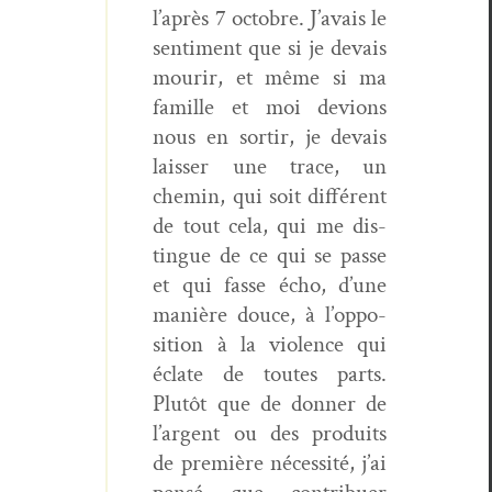
l’après 7 octo­bre. J’avais le
sen­ti­ment que si je devais
mourir, et même si ma
famille et moi devions
nous en sor­tir, je devais
laiss­er une trace, un
chemin, qui soit dif­férent
de tout cela, qui me dis­
tingue de ce qui se passe
et qui fasse écho, d’une
manière douce, à l’op­po­
si­tion à la vio­lence qui
éclate de toutes parts.
Plutôt que de don­ner de
l’ar­gent ou des pro­duits
de pre­mière néces­sité, j’ai