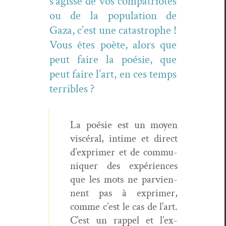
s’agisse de vos com­pa­tri­otes
ou de la pop­u­la­tion de
Gaza, c’est une cat­a­stro­phe !
Vous êtes poète, alors que
peut faire la poésie, que
peut faire l’art, en ces temps
terribles ?
La poésie est un moyen
vis­céral, intime et direct
d’ex­primer et de com­mu­
ni­quer des expéri­ences
que les mots ne parvi­en­
nent pas à exprimer,
comme c’est le cas de l’art.
C’est un rap­pel et l’ex­