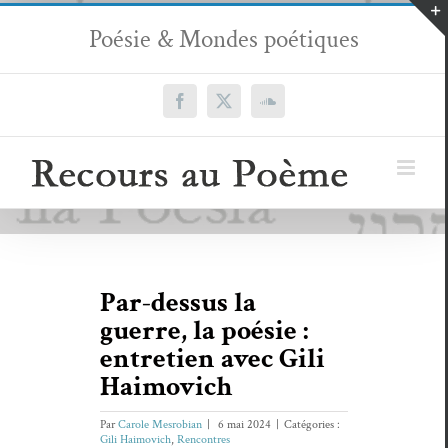
Passer
Poésie & Mondes poétiques
au
contenu
Facebook
X
SoundCloud
Par-dessus la
guerre, la poésie :
entretien avec Gili
Haimovich
Par
Carole Mesrobian
|
6 mai 2024
|
Catégories :
Gili Haimovich
,
Rencontres