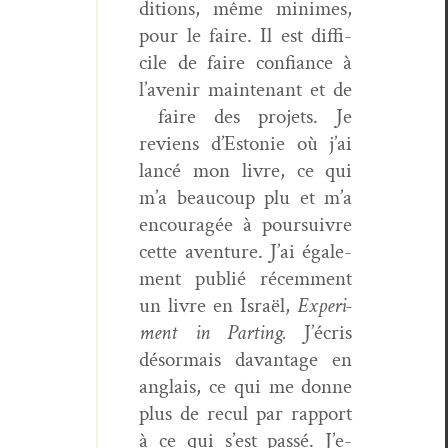
di­tions, même min­imes,
pour le faire. Il est dif­fi­
cile de faire con­fi­ance à
l’avenir main­tenant et de
faire des pro­jets. Je
reviens d’E­stonie où j’ai
lancé mon livre, ce qui
m’a beau­coup plu et m’a
encour­agée à pour­suiv­re
cette aven­ture. J’ai égale­
ment pub­lié récem­ment
un livre en Israël,
Exper­i­
ment in Part­ing.
J’écris
désor­mais davan­tage en
anglais, ce qui me donne
plus de recul par rap­port
à ce qui s’est passé. J’e­