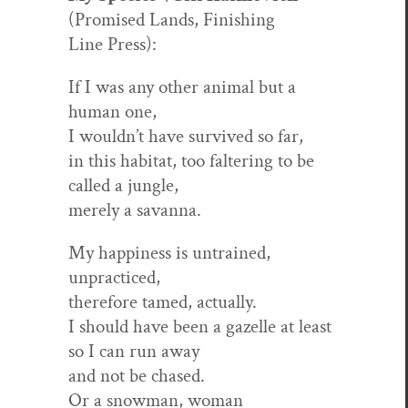
(Promised Lands, Fin­ish­ing
Line Press):
If I was any oth­er ani­mal but a
human one,
I wouldn’t have sur­vived so far,
in this habi­tat, too fal­ter­ing to be
called a jungle,
mere­ly a savanna.
My hap­pi­ness is untrained,
unpracticed,
there­fore tamed, actually.
I should have been a gazelle at least
so I can run away
and not be chased.
Or a snow­man, woman