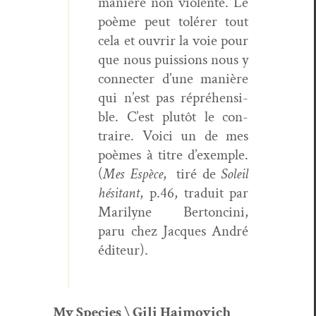
manière non vio­lente. Le
poème peut tolér­er tout
cela et ouvrir la voie pour
que nous puis­sions nous y
con­necter d’une manière
qui n’est pas répréhen­si­
ble. C’est plutôt le con­
traire. Voici un de mes
poèmes à titre d’ex­em­ple.
(
Mes Espèce
, tiré de
Soleil
hési­tant
, p.46, traduit par
Mar­i­lyne Bertonci­ni,
paru chez Jacques André
éditeur).
My Species \ Gili Haimovich