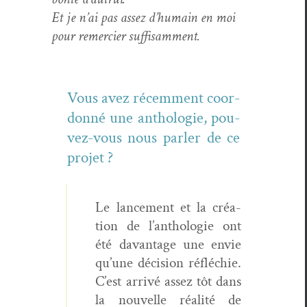
Et je n’ai pas assez d’humain en moi
pour remerci­er suffisamment.
Vous avez récem­ment coor­
don­né une antholo­gie, pou­
vez-vous nous par­ler de ce
projet ?
Le lance­ment et la créa­
tion de l’an­tholo­gie ont
été davan­tage une envie
qu’une déci­sion réfléchie.
C’est arrivé assez tôt dans
la nou­velle réal­ité de