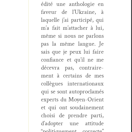
édité une antholo­gie en
faveur de l’Ukraine, à
laque­lle j’ai par­ticipé, qui
m’a fait m’at­tach­er à lui,
même si nous ne par­lons
pas la même langue. Je
sais que je peux lui faire
con­fi­ance et qu’il ne me
décevra pas, con­traire­
ment à cer­tains de mes
col­lègues inter­na­tionaux
qui se sont auto­proclamés
experts du Moyen-Ori­ent
et qui ont soudaine­ment
choisi de pren­dre par­ti,
d’adopter une atti­tude
“poli­tique­ment cor­recte”