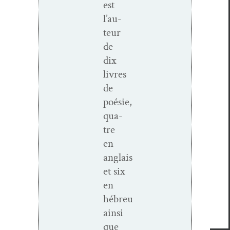
est
l’au­
teur
de
dix
livres
de
poésie,
qua­
tre
en
anglais
et six
en
hébreu
ain­si
que