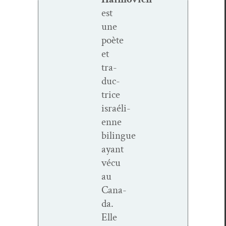
est
une
poète
et
tra­
duc­
trice
israéli­
enne
bilingue
ayant
vécu
au
Cana­
da.
Elle