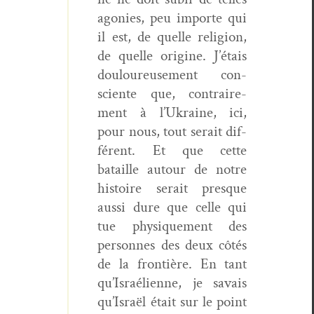
ago­nies, peu importe qui
il est, de quelle reli­gion,
de quelle orig­ine. J’é­tais
douloureuse­ment con­
sciente que, con­traire­
ment à l’Ukraine, ici,
pour nous, tout serait dif­
férent. Et que cette
bataille autour de notre
his­toire serait presque
aus­si dure que celle qui
tue physique­ment des
per­son­nes des deux côtés
de la fron­tière. En tant
qu’Is­raéli­enne, je savais
qu’Is­raël était sur le point