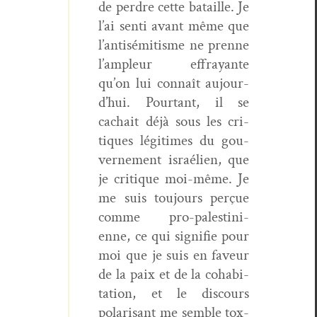
de per­dre cette bataille. Je
l’ai sen­ti avant même que
l’an­tisémitisme ne prenne
l’am­pleur effrayante
qu’on lui con­naît aujour­
d’hui. Pour­tant, il se
cachait déjà sous les cri­
tiques légitimes du gou­
verne­ment israélien, que
je cri­tique moi-même. Je
me suis tou­jours perçue
comme pro-pales­tini­
enne, ce qui sig­ni­fie pour
moi que je suis en faveur
de la paix et de la cohab­i­
ta­tion, et le dis­cours
polar­isant me sem­ble tox­