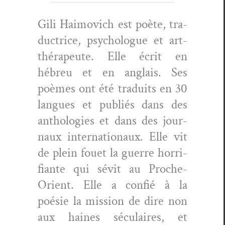
Gili Haimovich est poète, tra­
duc­trice, psy­cho­logue et art-
thérapeute. Elle écrit en
hébreu et en anglais.
Ses
poèmes ont été traduits en 30
langues et pub­liés dans des
antholo­gies et dans des jour­
naux inter­na­tionaux. Elle vit
de plein fou­et la guerre hor­ri­
fi­ante qui sévit au Proche-
Ori­ent. Elle a con­fié à la
poésie la mis­sion de dire non
aux haines sécu­laires, et