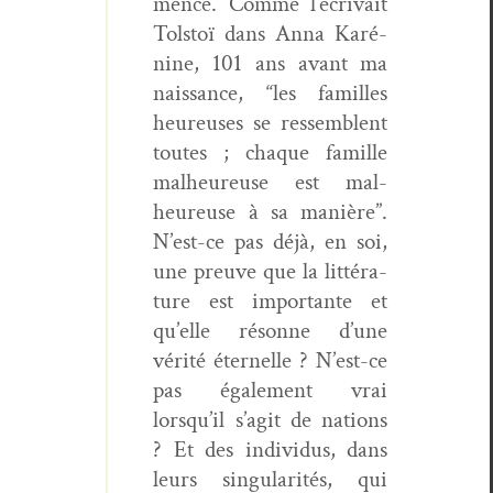
mencé. Comme l’écrivait
Tol­stoï dans Anna Karé­
nine, 101 ans avant ma
nais­sance, “les familles
heureuses se ressem­blent
toutes ; chaque famille
mal­heureuse est mal­
heureuse à sa manière”.
N’est-ce pas déjà, en soi,
une preuve que la lit­téra­
ture est impor­tante et
qu’elle résonne d’une
vérité éter­nelle ? N’est-ce
pas égale­ment vrai
lorsqu’il s’ag­it de nations
? Et des indi­vidus, dans
leurs sin­gu­lar­ités, qui