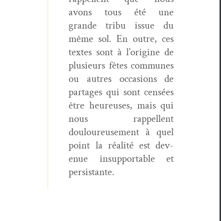
avons tous été une
grande tribu issue du
même sol. En out­re, ces
textes sont à l’o­rig­ine de
plusieurs fêtes com­munes
ou autres occa­sions de
partages qui sont cen­sées
être heureuses, mais qui
nous rap­pel­lent
douloureuse­ment à quel
point la réal­ité est dev­
enue insup­port­able et
persistante.