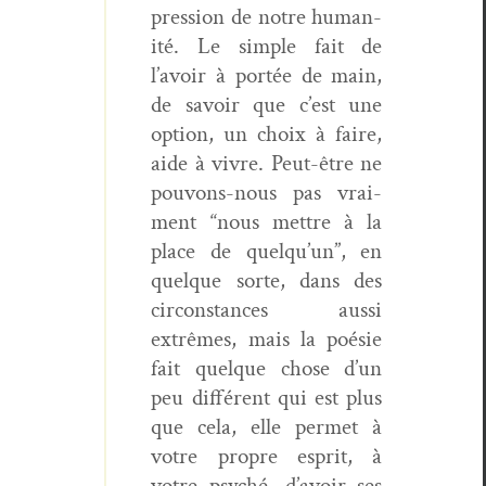
pres­sion de notre human­
ité. Le sim­ple fait de
l’avoir à portée de main,
de savoir que c’est une
option, un choix à faire,
aide à vivre. Peut-être ne
pou­vons-nous pas vrai­
ment “nous met­tre à la
place de quelqu’un”, en
quelque sorte, dans des
cir­con­stances aus­si
extrêmes, mais la poésie
fait quelque chose d’un
peu dif­férent qui est plus
que cela, elle per­met à
votre pro­pre esprit, à
votre psy­ché, d’avoir ses