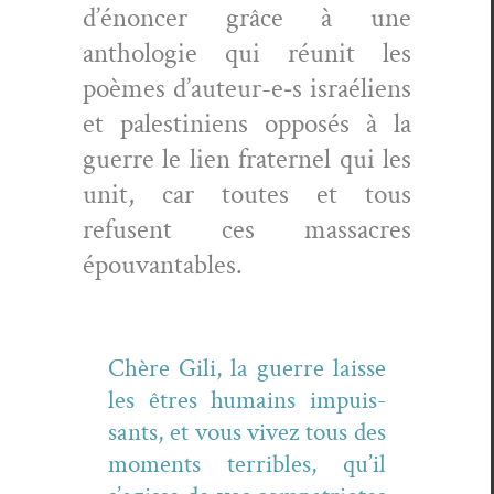
d’énon­cer grâce à une
antholo­gie qui réu­nit les
poèmes d’au­teur-e‑s israéliens
et pales­tiniens opposés à la
guerre le lien frater­nel qui les
unit, car toutes et tous
refusent ces mas­sacres
épouvantables.
Chère Gili, la guerre laisse
les êtres humains impuis­
sants, et vous vivez tous des
moments ter­ri­bles, qu’il