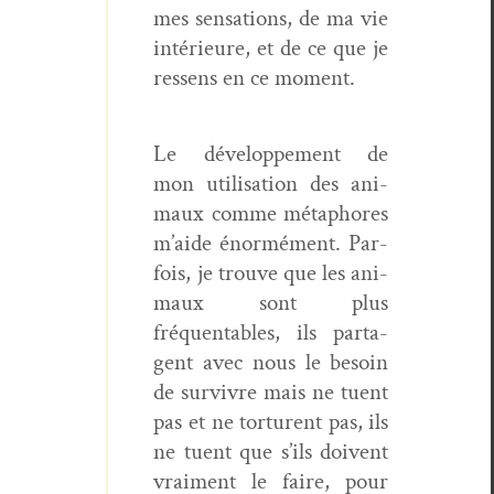
mes sen­sa­tions, de ma vie
intérieure, et de ce que je
ressens en ce moment.
Le développe­ment de
mon util­i­sa­tion des ani­
maux comme métaphores
m’aide énor­mé­ment. Par­
fois, je trou­ve que les ani­
maux sont plus
fréquenta­bles, ils parta­
gent avec nous le besoin
de sur­vivre mais ne tuent
pas et ne tor­turent pas, ils
ne tuent que s’ils doivent
vrai­ment le faire, pour