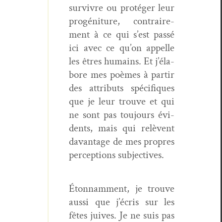
sur­vivre ou pro­téger leur
progéni­ture, con­traire­
ment à ce qui s’est passé
ici avec ce qu’on appelle
les êtres humains. Et j’éla­
bore mes poèmes à par­tir
des attrib­uts spé­ci­fiques
que je leur trou­ve et qui
ne sont pas tou­jours évi­
dents, mais qui relèvent
davan­tage de mes pro­pres
per­cep­tions subjectives.
Éton­nam­ment, je trou­ve
aus­si que j’écris sur les
fêtes juives. Je ne suis pas