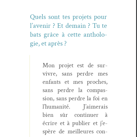
Quels sont tes pro­jets pour
l’avenir ? Et demain ? Tu te
bats grâce à cette antholo­
gie, et après ?
Mon pro­jet est de sur­
vivre, sans per­dre mes
enfants et mes proches,
sans per­dre la com­pas­
sion, sans per­dre la foi en
l’hu­man­ité. J’aimerais
bien sûr con­tin­uer à
écrire et à pub­li­er et j’e­
spère de meilleures con­