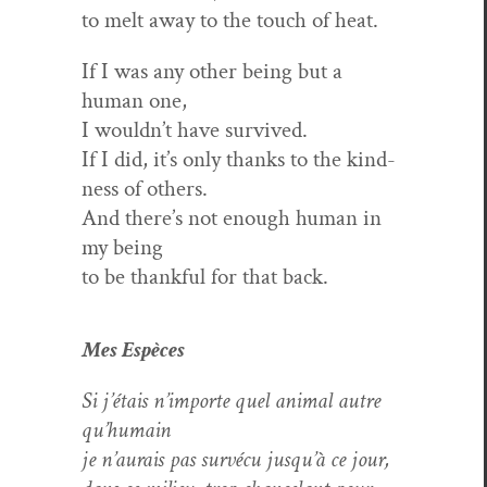
to melt away to the touch of heat.
If I was any oth­er being but a
human one,
I wouldn’t have survived.
If I did, it’s only thanks to the kind­
ness of others.
And there’s not enough human in
my being
to be thank­ful for that back.
Mes Espèces
Si j’étais n’importe quel ani­mal autre
qu’humain
je n’aurais pas survécu jusqu’à ce jour,