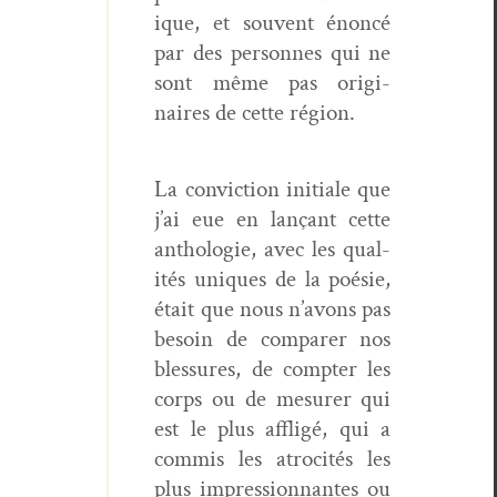
ique, et sou­vent énon­cé
par des per­son­nes qui ne
sont même pas orig­i­
naires de cette région.
La con­vic­tion ini­tiale que
j’ai eue en lançant cette
antholo­gie, avec les qual­
ités uniques de la poésie,
était que nous n’avons pas
besoin de com­par­er nos
blessures, de compter les
corps ou de mesur­er qui
est le plus affligé, qui a
com­mis les atroc­ités les
plus impres­sion­nantes ou