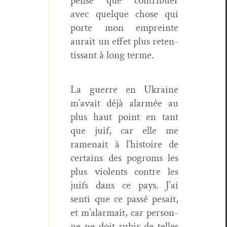
pen­sé que con­tribuer
avec quelque chose qui
porte mon empreinte
aurait un effet plus reten­
tis­sant à long terme.
La guerre en Ukraine
m’avait déjà alar­mée au
plus haut point en tant
que juif, car elle me
rame­nait à l’his­toire de
cer­tains des pogroms les
plus vio­lents con­tre les
juifs dans ce pays. J’ai
sen­ti que ce passé pesait,
et m’alar­mait, car per­son­
ne ne doit subir de telles