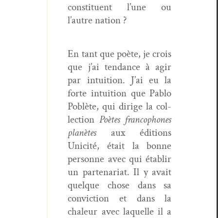
con­stituent l’une ou
l’autre nation ?
En tant que poète, je crois
que j’ai ten­dance à agir
par intu­ition. J’ai eu la
forte intu­ition que Pablo
Poblète, qui dirige la col­
lec­tion
Poètes fran­coph­o­nes
planètes
aux édi­tions
Unic­ité, était la bonne
per­son­ne avec qui établir
un parte­nar­i­at. Il y avait
quelque chose dans sa
con­vic­tion et dans la
chaleur avec laque­lle il a