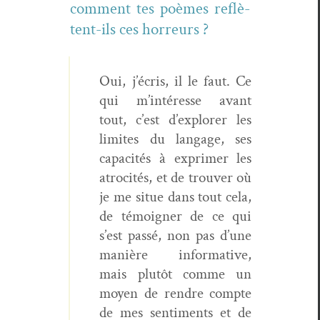
com­ment tes poèmes reflè­
tent-ils ces horreurs ?
Oui, j’écris, il le faut. Ce
qui m’in­téresse avant
tout, c’est d’ex­plor­er les
lim­ites du lan­gage, ses
capac­ités à exprimer les
atroc­ités, et de trou­ver où
je me situe dans tout cela,
de témoign­er de ce qui
s’est passé, non pas d’une
manière infor­ma­tive,
mais plutôt comme un
moyen de ren­dre compte
de mes sen­ti­ments et de