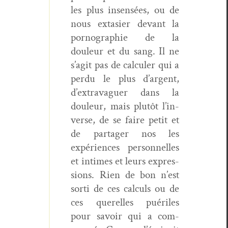
les plus insen­sées, ou de
nous extasi­er devant la
pornogra­phie de la
douleur et du sang. Il ne
s’ag­it pas de cal­culer qui a
per­du le plus d’ar­gent,
d’ex­trav­aguer dans la
douleur, mais plutôt l’in­
verse, de se faire petit et
de partager nos les
expéri­ences per­son­nelles
et intimes et leurs expres­
sions. Rien de bon n’est
sor­ti de ces cal­culs ou de
ces querelles puériles
pour savoir qui a com­