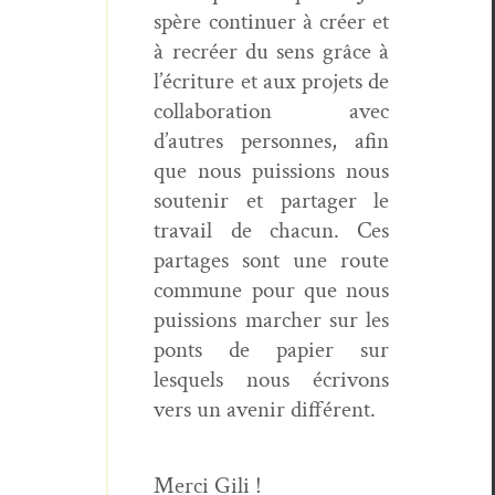
spère con­tin­uer à créer et
à recréer du sens grâce à
l’écri­t­ure et aux pro­jets de
col­lab­o­ra­tion avec
d’autres per­son­nes, afin
que nous puis­sions nous
soutenir et partager le
tra­vail de cha­cun. Ces
partages sont une route
com­mune pour que nous
puis­sions marcher sur les
ponts de papi­er sur
lesquels nous écrivons
vers un avenir différent.
Mer­ci Gili !