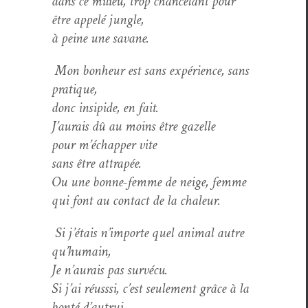
dans ce milieu, trop chance­lant pour
être appelé jungle,
à peine une savane.
Mon bon­heur est sans expéri­ence, sans
pratique,
donc insipi­de, en fait.
J’aurais dû au moins être gazelle
pour m’échapper vite
sans être attrapée.
Ou une bonne-femme de neige, femme
qui font au con­tact de la chaleur.
Si j’étais n’importe quel ani­mal autre
qu’humain,
Je n’aurais pas survécu.
Si j’ai réuss­si, c’est seule­ment grâce à la
bon­té d’autrui.