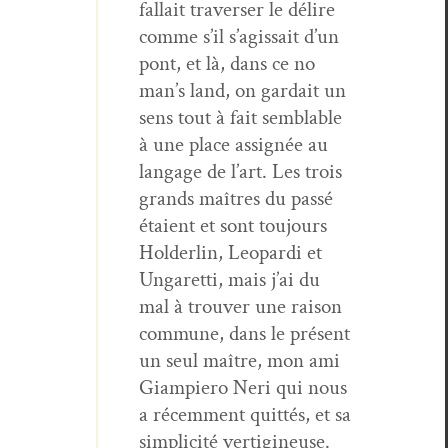
fal­lait tra­vers­er le délire
comme s’il s’agis­sait d’un
pont, et là, dans ce no
man’s land, on gar­dait un
sens tout à fait sem­blable
à une place assignée au
lan­gage de l’art. Les trois
grands maîtres du passé
étaient et sont tou­jours
Hold­er­lin, Leop­ar­di et
Ungaret­ti, mais j’ai du
mal à trou­ver une rai­son
com­mune, dans le présent
un seul maître, mon ami
Giampiero Neri qui nous
a récem­ment quit­tés, et sa
sim­plic­ité vertigineuse.