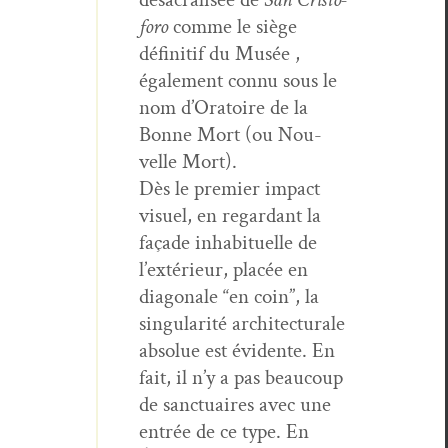
foro
comme le siège
défini­tif du Musée ,
égale­ment con­nu sous le
nom d’O­ra­toire de la
Bonne Mort (ou Nou­
velle Mort).
Dès le pre­mier impact
visuel, en regar­dant la
façade inhab­ituelle de
l’ex­térieur, placée en
diag­o­nale “en coin”, la
sin­gu­lar­ité archi­tec­turale
absolue est évi­dente. En
fait, il n’y a pas beau­coup
de sanc­tu­aires avec une
entrée de ce type. En