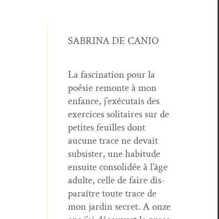
SABRINA DE CANIO
La fas­ci­na­tion pour la
poésie remonte à mon
enfance, j’exé­cu­tais des
exer­ci­ces soli­taires sur de
petites feuilles dont
aucune trace ne devait
sub­sis­ter, une habi­tude
ensuite con­solidée à l’âge
adulte, celle de faire dis­
paraître toute trace de
mon jardin secret. A onze