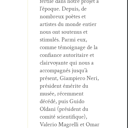
fer­tile dans notre pro­jet à
l’époque. Depuis, de
nom­breux poètes et
artistes du monde entier
nous ont soutenus et
stim­ulés. Par­mi eux,
comme témoignage de la
con­fi­ance autori­taire et
clair­voy­ante qui nous a
accom­pa­g­nés jusqu’à
présent, Giampiero Neri,
prési­dent émérite du
musée, récem­ment
décédé, puis Gui­do
Oldani (prési­dent du
comité sci­en­tifique),
Vale­rio Magrel­li et Omar