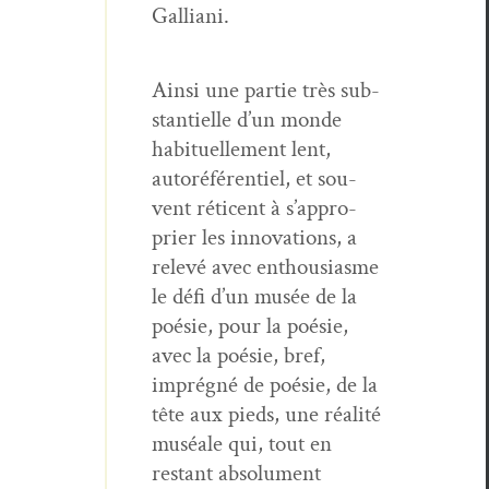
Galliani.
Ain­si une par­tie très sub­
stantielle d’un monde
habituelle­ment lent,
autoréféren­tiel, et sou­
vent réti­cent à s’ap­pro­
prier les inno­va­tions, a
relevé avec ent­hou­si­asme
le défi d’un musée de la
poésie, pour la poésie,
avec la poésie, bref,
imprégné de poésie, de la
tête aux pieds, une réal­ité
muséale qui, tout en
restant absol­u­ment