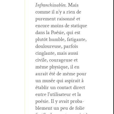
Infran­chiss­ables
. Mais
comme il n’y a rien de
pure­ment raison­né et
encore moins de sta­tique
dans la Poésie, qui est
plutôt hum­ble, fati­gante,
douloureuse, par­fois
cinglante, mais aus­si
civile, courageuse et
même physique, il en
aurait été de même pour
un musée qui aspi­rait à
établir un con­tact direct
entre l’u­til­isa­teur et la
poésie. Il y avait prob­a­
ble­ment un peu de folie