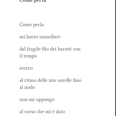
Come per­la
Come per­la
mi las­cio inanellare
dal frag­ile filo dei barat­ti con
il tempo
scor­ro
al rit­mo delle mie sorelle fino
al nodo
non mi oppongo
al cor­so che mi è dato