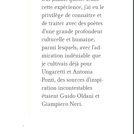
cette expéri­ence, j’ai eu le
priv­ilège de con­naître et
de traiter avec des poètes
d’une grande pro­fondeur
cul­turelle et humaine,
par­mi lesquels, avec l’ad­
mi­ra­tion indé­ni­able que
je cul­ti­vais déjà pour
Ungaret­ti et Anto­nia
Pozzi, des sources d’in­spi­
ra­tion incon­testa­bles
étaient Gui­do Oldani et
Giampiero Neri.
.