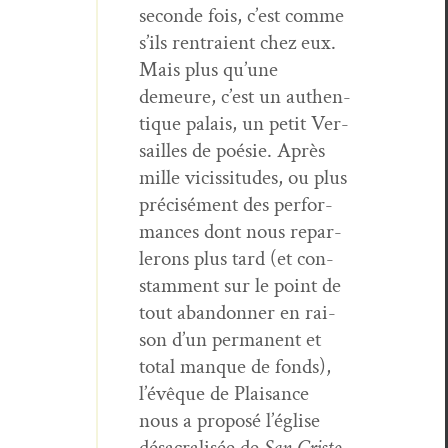
sec­onde fois, c’est comme
s’ils ren­traient chez eux.
Mais plus qu’une
demeure, c’est un authen­
tique palais, un petit Ver­
sailles de poésie. Après
mille vicis­si­tudes, ou plus
pré­cisé­ment des per­for­
mances dont nous repar­
lerons plus tard (et con­
stam­ment sur le point de
tout aban­don­ner en rai­
son d’un per­ma­nent et
total manque de fonds),
l’évêque de Plai­sance
nous a pro­posé l’église
désacral­isée de
San Cristo­