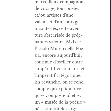
mer­veilleux com­pagnons
de voy­age, tous poètes
et/ou artistes d’une
valeur et d’un courage
incon­testés, cette aven­
ture s’est irisée de prég­
nantes valeurs. Mais le
Pic­co­lo Museo del­la Poe­
sia, encore aujour­d’hui,
con­tin­ue d’osciller entre
l’im­pératif vision­naire et
l’im­pératif caté­gorique.
En revanche, on se rend
compte qu’­ex­pli­quer ce
qu’est, ou pré­tend être,
un « musée de la poésie »
néces­sit­erait des argu­