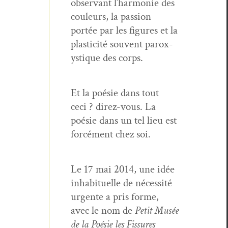
obser­vant l’har­monie des
couleurs, la pas­sion
portée par les fig­ures et la
plas­tic­ité sou­vent parox­
ys­tique des corps.
Et la poésie dans tout
ceci ? direz-vous. La
poésie dans un tel lieu est
for­cé­ment chez soi.
Le 17 mai 2014, une idée
inhab­ituelle de néces­sité
urgente a pris forme,
avec le nom de
Petit Musée
de la Poésie les Fis­sures