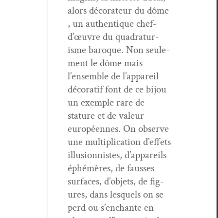
alors déco­ra­teur du dôme
, un authen­tique chef-
d’œu­vre du quad­ra­tur­
isme baroque. Non seule­
ment le dôme mais
l’ensem­ble de l’ap­pareil
déco­ratif font de ce bijou
un exem­ple rare de
stature et de valeur
européennes. On observe
une mul­ti­pli­ca­tion d’ef­fets
illu­sion­nistes, d’ap­pareils
éphémères, de fauss­es
sur­faces, d’ob­jets, de fig­
ures, dans lesquels on se
perd ou s’en­chante en