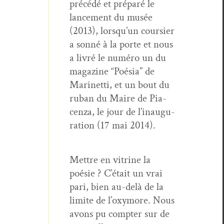
précédé et pré­paré le
lance­ment du musée
(2013), lorsqu’un cour­si­er
a son­né à la porte et nous
a livré le numéro un du
mag­a­zine “Poésia” de
Marinet­ti, et un bout du
ruban du Maire de Pia­
cen­za, le jour de l’in­au­gu­
ra­tion (17 mai 2014).
Met­tre en vit­rine la
poésie ? C’était un vrai
pari, bien au-delà de la
lim­ite de l’oxy­more. Nous
avons pu compter sur de