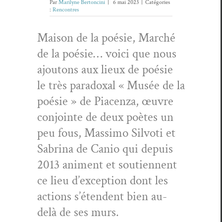
Par
Marilyne Bertoncini
|
6 mai 2023
|
Catégories
:
Rencontres
Mai­son de la poésie, Marché
de la poésie… voici que nous
ajou­tons aux lieux de poésie
le très para­dox­al « Musée de la
poésie » de Pia­cen­za, œuvre
con­jointe de deux poètes un
peu fous, Mas­si­mo Sil­voti et
Sab­ri­na de Canio qui depuis
2013 ani­ment et sou­ti­en­nent
ce lieu d’exception dont les
actions s’é­ten­dent bien au-
delà de ses murs.