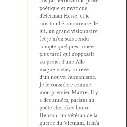
ans j’ai décou­vert la prose
poé­tique et mys­tique
d’Her­man Hesse, et je
suis tombé amoureuse de
lui, un grand vision­naire
(et je m’en suis ren­du
compte quelques années
plus tard) qui s’op­po­sait
au pro­jet d’une Alle­
magne nazie, au rêve
d’un nou­v­el human­isme.
Je le con­sid­ère comme
mon pre­mier Maître. Il y
a des années, par­lant au
poète chero­kee Lance
Hen­son, un vétéran de la
guerre du Viet­nam, il m’a