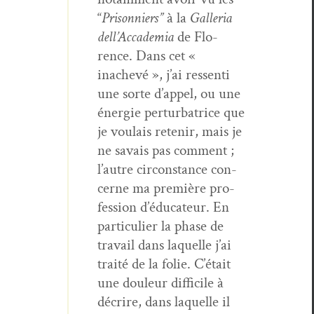
“
Pris­on­niers”
à la
Gal­le­ria
del­l’Ac­cad­e­mia
de Flo­
rence. Dans cet «
inachevé », j’ai ressen­ti
une sorte d’ap­pel, ou une
énergie per­tur­ba­trice que
je voulais retenir, mais je
ne savais pas com­ment ;
l’autre cir­con­stance con­
cerne ma pre­mière pro­
fes­sion d’é­d­u­ca­teur. En
par­ti­c­uli­er la phase de
tra­vail dans laque­lle j’ai
traité de la folie. C’é­tait
une douleur dif­fi­cile à
décrire, dans laque­lle il