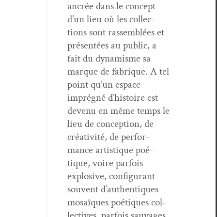
ancrée dans le con­cept
d’un lieu où les col­lec­
tions sont rassem­blées et
présen­tées au pub­lic, a
fait du dynamisme sa
mar­que de fab­rique. A tel
point qu’un espace
imprégné d’his­toire est
devenu en même temps le
lieu de con­cep­tion, de
créa­tiv­ité, de per­for­
mance artis­tique poé­
tique, voire par­fois
explo­sive, con­fig­u­rant
sou­vent d’au­then­tiques
mosaïques poé­tiques col­
lec­tives, par­fois sauvages