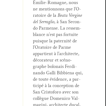
Émi­lie-Romagne, nous
ne men­tion­nons que l’O­
ra­toire de la
Bea­ta Vergine
del Ser­raglio
, à San Sec­on­
do Par­mense. La ressem­
blance n’est pas for­tu­ite
puisque la pater­nité de
l’O­ra­toire de Parme
appar­tient à l’ar­chi­tecte,
déco­ra­teur et scéno­
graphe bolon­ais Fer­di­
nan­do Gal­li Bib­bi­ena qui,
de toute évi­dence, a par­
ticipé à la con­cep­tion de
San Cristo­foro avec son
col­lègue Domeni­co Val­
mag­i­ni, archi­tecte ducal,