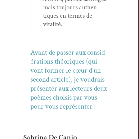
mais tou­jours authen­
tiques en ter­mes de
vitalité.
Avant de pass­er aux con­sid­
éra­tions théoriques (qui
vont for­mer le cœur d’un
sec­ond arti­cle), je voudrais
présen­ter aux lecteurs deux
poèmes choi­sis par vous
pour vous représenter :
Sabrina De Canio