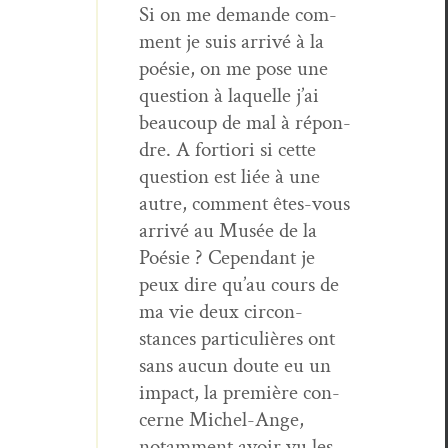
Si on me demande com­
ment je suis arrivé à la
poésie, on me pose une
ques­tion à laque­lle j’ai
beau­coup de mal à répon­
dre. A for­tiori si cette
ques­tion est liée à une
autre, com­ment êtes-vous
arrivé au Musée de la
Poésie ? Cepen­dant je
peux dire qu’au cours de
ma vie deux cir­con­
stances par­ti­c­ulières ont
sans aucun doute eu un
impact, la pre­mière con­
cerne Michel-Ange,
notam­ment avoir vu les