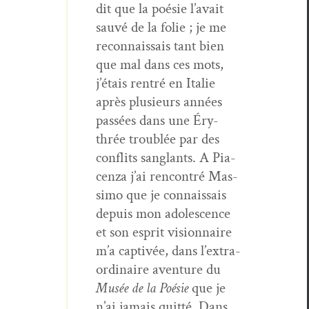
dit que la poésie l’avait
sauvé de la folie ; je me
recon­nais­sais tant bien
que mal dans ces mots,
j’é­tais ren­tré en Ital­ie
après plusieurs années
passées dans une Éry­
thrée trou­blée par des
con­flits sanglants. A Pia­
cen­za j’ai ren­con­tré Mas­
si­mo que je con­nais­sais
depuis mon ado­les­cence
et son esprit vision­naire
m’a cap­tivée, dans l’ex­tra­
or­di­naire aven­ture du
Musée de la Poésie
que je
n’ai jamais quit­té. Dans