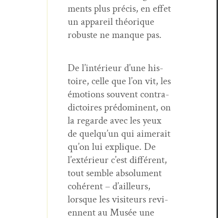
ments plus pré­cis, en effet
un appareil théorique
robuste ne manque pas.
De l’in­térieur d’une his­
toire, celle que l’on vit, les
émo­tions sou­vent con­tra­
dic­toires pré­domi­nent, on
la regarde avec les yeux
de quelqu’un qui aimerait
qu’on lui explique. De
l’ex­térieur c’est dif­férent,
tout sem­ble absol­u­ment
cohérent – d’ailleurs,
lorsque les vis­i­teurs revi­
en­nent au Musée une