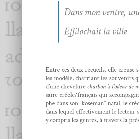
Dans mon ven­tre, une
Effilochait la ville
Entre ces deux recueils, elle creuse so
les mod­èle, char­ri­ant les sou­venirs 
d’une chevelure
char­bon
à
l’odeur de m
saire créole/français qui accom­pa­gne
phe dans son “kose­man” natal, le créo
dans lequel effec­tive­ment le lecteur
y com­pris les gen­res, à tra­vers la 