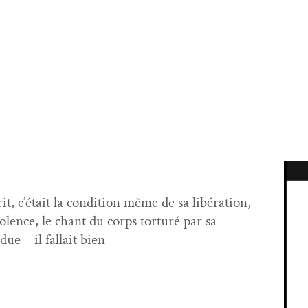
rit, c’é­tait la con­di­tion même de sa libéra­tion,
io­lence, le chant du corps tor­turé par sa
­due – il fal­lait bien