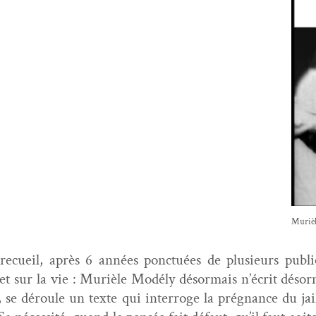
Murièle
cueil, après 6 années ponc­tuées de plusieurs pub­li­c
et sur la vie : Murièle Mod­é­ly désor­mais n’écrit désor­
n, se déroule un texte qui inter­roge la prég­nance du jail