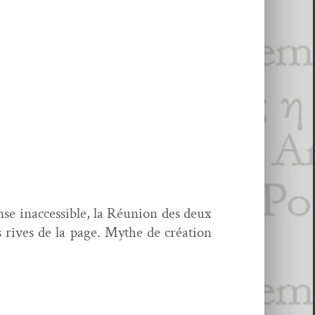
se inac­ces­si­ble, la Réu­nion des deux
les rives de la page. Mythe de créa­tion