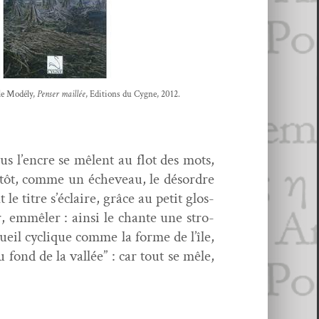
e Mod­é­ly,
Penser mail­lée
, Edi­tions du Cygne, 2012.
ous l’en­cre se mêlent au flot des mots,
 plutôt, comme un éche­veau, le désor­dre
t le titre s’é­claire, grâce au petit glos­
r, emmêler : ain­si le chante une stro­
cueil cyclique comme la forme de l’île,
u fond de la val­lée” : car tout se mêle,