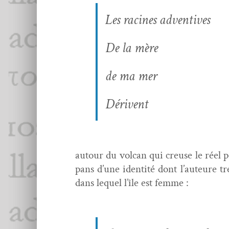
Les racines adventives
De la mère
de ma mer
Dérivent
autour du vol­can qui creuse le réel po
pans d’une iden­tité dont l’au­teure tr
dans lequel l’île est femme :