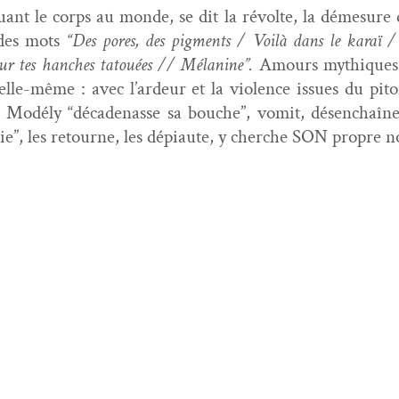
ant le corps au monde, se dit la révolte, la démesure d’
des mots
“Des pores, des pig­ments / Voilà dans le karaï /
ur tes hanch­es tatouées // Méla­nine”.
Amours mythiques
elle-même : avec l’ardeur et la vio­lence issues du pito
od­é­ly “déca­de­nasse sa bouche”, vom­it, désen­chaîne
ie”, les retourne, les dépi­aute, y cherche SON pro­pre 