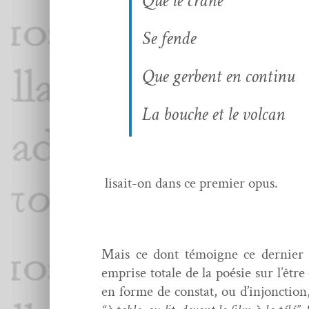
Que le crâne
Se fende
Que ger­bent en continu
La bouche et le volcan
lisait-on dans ce pre­mier opus.
Mais ce dont témoigne ce dernier re
emprise totale de la poésie sur l’être 
en forme de con­stat, ou d’in­jonc­tio