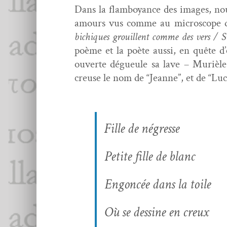
Dans la flam­boy­ance des images, nou
amours vus comme au micro­scope 
bichiques grouil­lent comme des vers / S
poème et la poète aus­si, en quête d’
ouverte dégueule sa lave – Murièle M
creuse le nom de “Jeanne”, et de “Luc
Fille de négresse
Petite fille de blanc
Engoncée dans la toile
Où se des­sine en creux