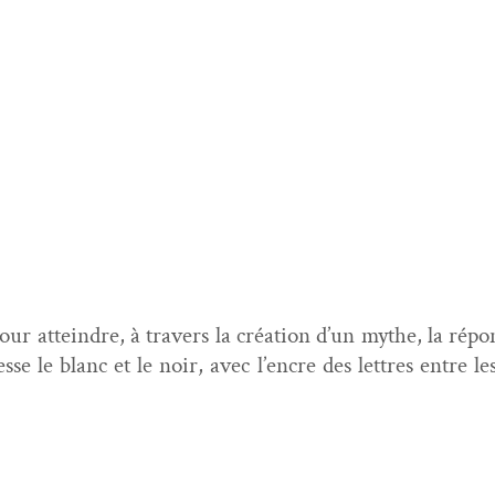
ur attein­dre, à tra­vers la créa­tion d’un mythe, la répon
esse le blanc et le noir, avec l’en­cre des let­tres entre 