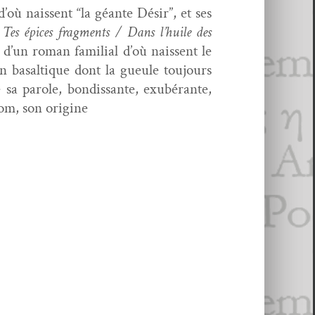
où nais­sent “la géante Désir”, et ses
 Tes épices frag­ments / Dans l’huile des
d’un roman famil­ial
d’où nais­sent le
n basal­tique dont la gueule tou­jours
 sa parole, bondis­sante, exubérante,
nom, son origine