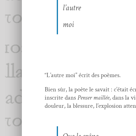
l’autre
moi
“L’autre moi” écrit des poèmes.
Bien sûr, la poète le savait : c’é­tait éc
inscrite dans
Penser mail­lée
, dans la v
douleur, la blessure, l’ex­plo­sion atten