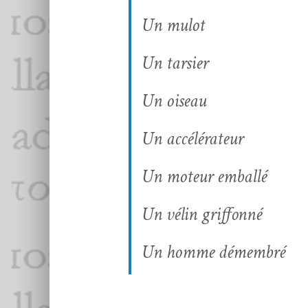
Un mulot
Un tar­si­er
Un oiseau
Un accéléra­teur
Un moteur emballé
Un vélin griffonné
Un homme démembré