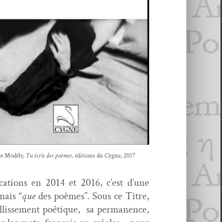
 Mod­é­ly,
Tu écris des poèmes
, édi­tions du Cygne, 2017
a­tions en 2014 et 2016, c’est d’une
mais “
que
des poèmes”. Sous ce Titre,
­lisse­ment poé­tique, sa per­ma­nence,