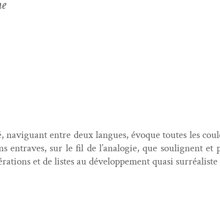
me
rté, nav­iguant entre deux langues, évoque toutes les coul
ns entrav­es, sur le fil de l’analo­gie, que soulig­nent et 
a­tions et de listes au développe­ment qua­si surréaliste 