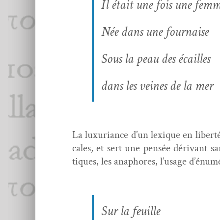
Il était une fois une fem
Née dans une fournaise
Sous la peau des écailles
dans les veines de la mer
La lux­u­ri­ance d’un lex­ique en lib­e
cales, et sert une pen­sée déri­vant sa
tiques, les anaphores, l’usage d’énumér
Sur la feuille