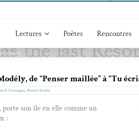
Lectures
Poètes
Rencontres
ris des poèmes”
 Modély, de “Penser maillée” à “Tu écr
ais & Chroniques
,
Murièle Modély
e, porte son île en elle comme un
m :