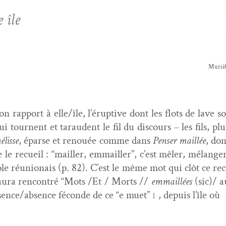
 île
Murièl
n rap­port à elle/île, l’érup­tive dont les flots de lave s
qui tour­nent et tarau­dent le fil du dis­cours – les fils,
élisse
, éparse et renouée comme dans
Penser mail­lée
, don
 le recueil : “mailler, emmailler”, c’est mêler, mélange
le réu­nion­ais (p. 82). C’est le même mot qui clôt ce re
 aura ren­con­tré “Mots /Et / Morts //
emmail­lées
(sic)/ a
présence/absence féconde de ce “e muet”
, depuis l’île où
1