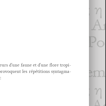
eurs d’une faune et d’une flo­re trop­i­
provo­quent les répéti­tions syn­tag­ma­
: