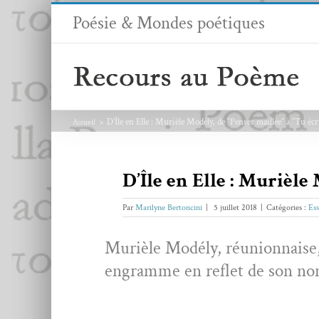
Passer
Poésie & Mondes poétiques
au
contenu
D’Île en Elle : Murièle Modély, de “Penser maillée” à “Tu éc
Accueil
D’Île en Elle : Murièle
Par
Marilyne Bertoncini
|
5 juillet 2018
|
Catégories :
Ess
Murièle Mod­é­ly, réu­nion­nais
engramme en reflet de son no