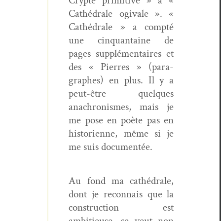
Crypte prim­i­tive » à «
Cathé­drale ogi­vale ». «
Cathé­drale » a comp­té
une cinquan­taine de
pages sup­plé­men­taires et
des « Pier­res » (para­
graphes) en plus. Il y a
peut-être quelques
anachro­nismes, mais je
me pose en poète pas en
his­to­ri­enne, même si je
me suis documentée.
Au fond ma cathé­drale,
dont je recon­nais que la
con­struc­tion est
ambitieuse, se veut non