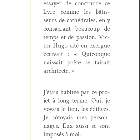
essay­er de con­stru­ire ce
livre comme les bâtis­
seurs de cathé­drales, en y
con­sacrant beau­coup de
temps et de pas­sion. Vic­
tor Hugo cité en exer­gue
écrivait : « Quiconque
nais­sait poète se fai­sait
architecte. »
J’étais habitée par ce pro­
jet à long terme. Oui, je
voy­ais le lieu, les édi­fices.
Je côtoy­ais mes per­son­
nages. Eux aus­si se sont
imposés à moi.