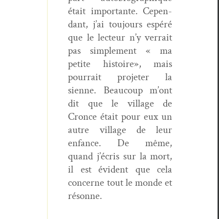
était impor­tante. Cepen­
dant, j’ai tou­jours espéré
que le lecteur n’y ver­rait
pas sim­ple­ment « ma
petite his­toire», mais
pour­rait pro­jeter la
sienne. Beau­coup m’ont
dit que le vil­lage de
Cronce était pour eux un
autre vil­lage de leur
enfance. De même,
quand j’écris sur la mort,
il est évi­dent que cela
con­cerne tout le monde et
résonne.