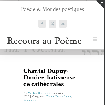
Passer
Poésie & Mondes poétiques
au
contenu
Facebook
X
SoundCloud
Chantal Dupuy-
Dunier, bâtisseuse
de cathédrales
Par
Marilyne Bertoncini
|
5 janvier
2020
|
Catégories :
Chantal Dupuy-Dunier
,
Rencontres