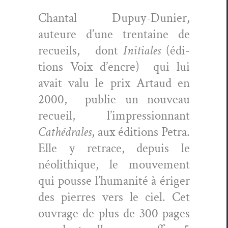
Chan­tal Dupuy-Dunier,
auteure d’une trentaine de
recueils, dont
Ini­tiales
(édi­
tions Voix d’en­cre) qui lui
avait valu le prix Artaud en
2000, pub­lie un nou­veau
recueil, l’im­pres­sion­nant
Cathé­drales
, aux édi­tions Petra.
Elle y retrace, depuis le
néolithique, le mou­ve­ment
qui pousse l’hu­man­ité à ériger
des pier­res vers le ciel. Cet
ouvrage de plus de 300 pages