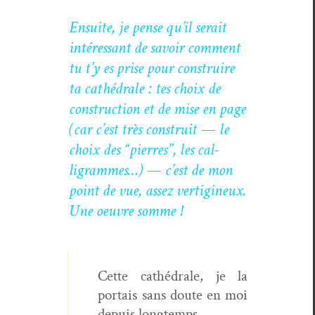
Ensuite, je pense qu’il serait
intéres­sant de savoir com­ment
tu t’y es prise pour con­stru­ire
ta cathé­drale : tes choix de
con­struc­tion et de mise en page
(car c’est très con­stru­it — le
choix des “pier­res”, les cal­
ligrammes…) — c’est de mon
point de vue, assez ver­tig­ineux.
Une oeu­vre somme !
Cette cathé­drale, je la
por­tais sans doute en moi
depuis longtemps.