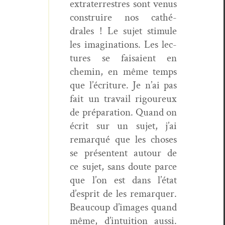
extrater­restres sont venus
con­stru­ire nos cathé­
drales ! Le sujet stim­ule
les imag­i­na­tions. Les lec­
tures se fai­saient en
chemin, en même temps
que l’écriture. Je n’ai pas
fait un tra­vail rigoureux
de pré­pa­ra­tion. Quand on
écrit sur un sujet, j’ai
remar­qué que les choses
se présen­tent autour de
ce sujet, sans doute parce
que l’on est dans l’état
d’esprit de les remar­quer.
Beau­coup d’images quand
même, d’intuition aus­si.