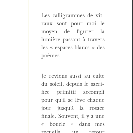
Les cal­ligrammes de vit­
raux sont pour moi le
moyen de fig­ur­er la
lumière pas­sant à tra­vers
les « espaces blancs » des
poèmes.
Je reviens aus­si au culte
du soleil, depuis le sac­ri­
fice prim­i­tif accom­pli
pour qu’il se lève chaque
jour jusqu’à la rosace
finale. Sou­vent, il y a une
« boucle » dans mes
recueils, un retour