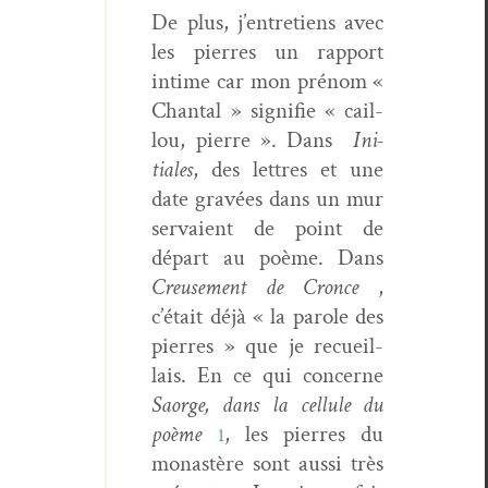
De plus, j’entretiens avec
les pier­res un rap­port
intime car mon prénom «
Chan­tal » sig­ni­fie « cail­
lou, pierre ». Dans
Ini­
tiales
, des let­tres et une
date gravées dans un mur
ser­vaient de point de
départ au poème. Dans
Creuse­ment de Cronce
,
c’était déjà « la parole des
pier­res » que je recueil­
lais. En ce qui con­cerne
Saorge, dans la cel­lule du
poème
, les pier­res du
1
monastère sont aus­si très