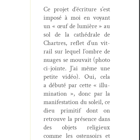
Ce pro­jet d’écriture s’est
imposé à moi en voy­ant
un « œuf de lumière » au
sol de la cathé­drale de
Chartres, reflet d’un vit­
rail sur lequel l’ombre de
nuages se mou­vait (pho­to
ci-jointe. J’ai même une
petite vidéo). Oui, cela
a débuté par cette « illu­
mi­na­tion », donc par la
man­i­fes­ta­tion du soleil, ce
dieu prim­i­tif dont on
retrou­ve la présence dans
des objets religieux
comme les osten­soirs et