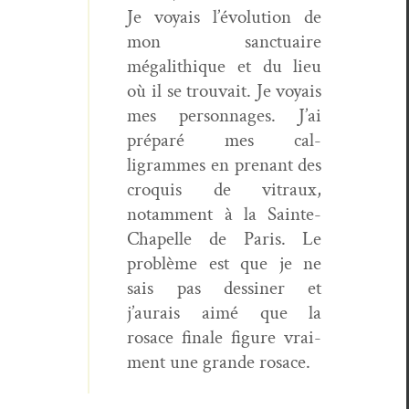
Je voy­ais l’évolution de
mon sanc­tu­aire
mégalithique et du lieu
où il se trou­vait. Je voy­ais
mes per­son­nages. J’ai
pré­paré mes cal­
ligrammes en prenant des
cro­quis de vit­raux,
notam­ment à la Sainte-
Chapelle de Paris. Le
prob­lème est que je ne
sais pas dessin­er et
j’aurais aimé que la
rosace finale fig­ure vrai­
ment une grande rosace.