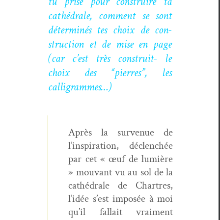
tu prise pour con­stru­ire ta
cathé­drale, com­ment se sont
déter­minés tes choix de con­
struc­tion et de mise en page
(car c’est très con­stru­it- le
choix des “pier­res”, les
calligrammes…)
Après la sur­v­enue de
l’inspiration, déclenchée
par cet « œuf de lumière
» mou­vant vu au sol de la
cathé­drale de Chartres,
l’idée s’est imposée à moi
qu’il fal­lait vrai­ment