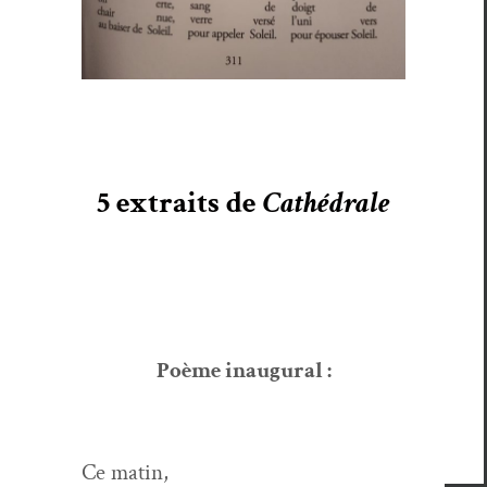
5 extraits de
Cathédrale
Poème inau­gur­al :
Ce matin,