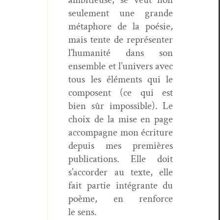
seule­ment une grande
métaphore de la poésie,
mais tente de représen­ter
l’humanité dans son
ensem­ble et l’univers avec
tous les élé­ments qui le
com­posent (ce qui est
bien sûr impos­si­ble). Le
choix de la mise en page
accom­pa­gne mon écri­t­ure
depuis mes pre­mières
pub­li­ca­tions. Elle doit
s’accorder au texte, elle
fait par­tie inté­grante du
poème, en ren­force
le sens.