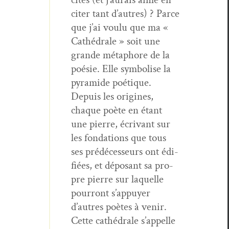
citer tant d’autres) ? Parce
que j’ai voulu que ma «
Cathé­drale » soit une
grande métaphore de la
poésie. Elle sym­bol­ise la
pyra­mide poé­tique.
Depuis les orig­ines,
chaque poète en étant
une pierre, écrivant sur
les fon­da­tions que tous
ses prédécesseurs ont édi­
fiées, et déposant sa pro­
pre pierre sur laque­lle
pour­ront s’appuyer
d’autres poètes à venir.
Cette cathé­drale s’appelle