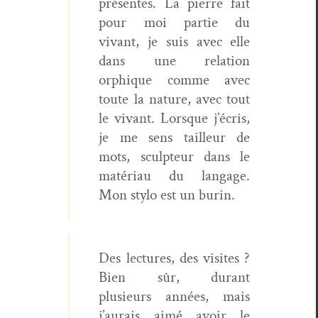
présentes. La pierre fait
pour moi par­tie du
vivant, je suis avec elle
dans une rela­tion
orphique comme avec
toute la nature, avec tout
le vivant. Lorsque j’écris,
je me sens tailleur de
mots, sculp­teur dans le
matéri­au du lan­gage.
Mon sty­lo est un burin.
Des lec­tures, des vis­ites ?
Bien sûr, durant
plusieurs années, mais
j’aurais aimé avoir le