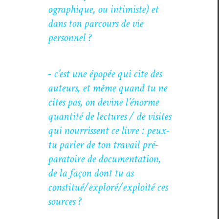
ographique, ou intimiste) et
dans ton par­cours de vie
personnel ?
- c’est une épopée qui cite des
auteurs, et même quand tu ne
cites pas, on devine l’énorme
quan­tité de lec­tures / de vis­ites
qui nour­ris­sent ce livre : peux-
tu par­ler de ton tra­vail pré­
para­toire de doc­u­men­ta­tion,
de la façon dont tu as
constitué/exploré/exploité ces
sources ?