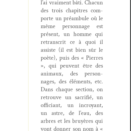
l’ai vrai­ment bâti. Cha­cun
des trois chapitres com­
porte un préam­bule où le
même per­son­nage est
présent, un homme qui
retran­scrit ce à quoi il
assiste (il est bien sûr le
poète), puis des « Pier­res
», qui peu­vent être des
ani­maux, des per­son­
nages, des élé­ments, etc.
Dans chaque sec­tion, on
retrou­ve un sac­ri­fié, un
offi­ciant, un incroy­ant,
un astre, de l’eau, des
arbres et les bruyères qui
vont don­ner son nom à «