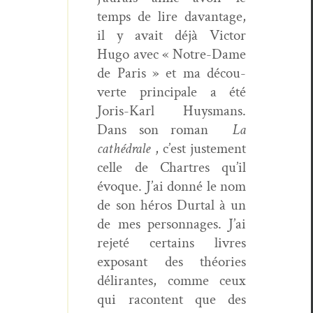
temps de lire davan­tage,
il y avait déjà Vic­tor
Hugo avec « Notre-Dame
de Paris » et ma décou­
verte prin­ci­pale a été
Joris-Karl Huys­mans.
Dans son roman
La
cathé­drale
, c’est juste­ment
celle de Chartres qu’il
évoque. J’ai don­né le nom
de son héros Dur­tal à un
de mes per­son­nages. J’ai
rejeté cer­tains livres
exposant des théories
déli­rantes, comme ceux
qui racon­tent que des