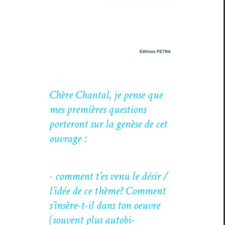
Chère Chan­tal, je pense que
mes pre­mières ques­tions
porteront sur la genèse de cet
ouvrage :
- com­ment t’es venu le désir /
l’idée de ce thème? Com­ment
s’in­sère-t-il dans ton oeu­vre
(sou­vent plus auto­bi­