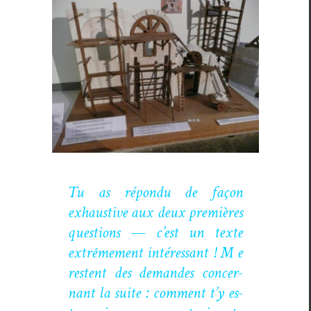
Tu as répon­du de façon
exhaus­tive aux deux pre­mières
ques­tions — c’est un texte
extrême­ment intéres­sant ! M e
restent des deman­des con­cer­
nant la suite : com­ment t’y es-