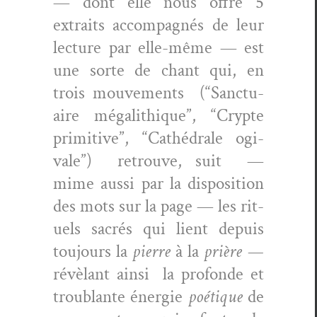
— dont elle nous offre 5
extraits accom­pa­g­nés de leur
lec­ture par elle-même — est
une sorte de chant qui, en
trois mou­ve­ments (“Sanc­tu­
aire mégalithique”, “Crypte
prim­i­tive”, “Cathé­drale ogi­
vale”) retrou­ve, suit —
mime aus­si par la dis­po­si­tion
des mots sur la page — les rit­
uels sacrés qui lient depuis
tou­jours la
pierre
à la
prière —
révèlant ain­si la pro­fonde et
trou­blante énergie
poé­tique
de