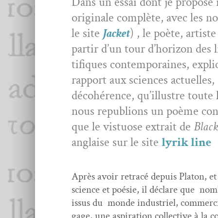
Dans un essai dont je pro­pose i
orig­i­nale com­plète, avec les n
le site
Jack­et
) , le poète, artiste
par­tir d’un tour d’hori­zon des 
tifiques con­tem­po­raines, expli
rap­port aux sci­ences actuelles,
déco­hérence, qu’il­lus­tre toute
nous repub­lions un poème con­
que le vis­tu­ose extrait de
Black
anglaise sur le site
lyrik line
Après avoir retracé depuis Pla­ton, et 
sci­ence et poésie, il déclare que nom­b
issus du monde indus­triel, com­mer­cial,
gage, une aspi­ra­tion col­lec­tive à la 