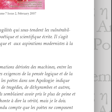
ume 7 Issue 2, Feb­ru­ary 2007
agilités qui sous-ten­dent les vul­néra­bil­
­tique et sci­en­tifique écrite. Il s’ag­it
gique et aux aspi­ra­tions mod­ernistes à la
for­ma­tions dérivées des machines, entre les
s exi­gences de la pen­sée logique et de la
nt les poètes dans son
Apolo­gie
indique
s de tragédies, de dithyra­mbes et autres,
ls sem­blaient avoir pris le plus de peine et
onte à dire la vérité, mais je le dois.
en­du compte que les poètes ne com­posent