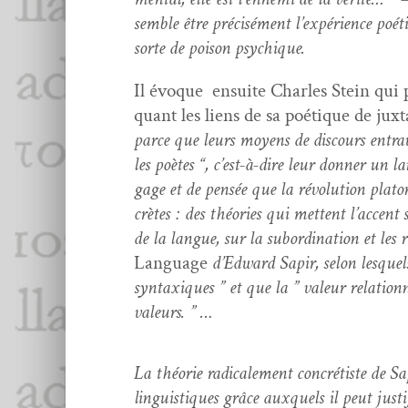
sem­ble être pré­cisé­ment l’ex­péri­ence poé­
sorte de poi­son psychique.
Il évoque ensuite Charles Stein qui p
quant les liens de sa poé­tique de jux­ta­
parce que leurs moyens de dis­cours entra­va
les poètes “, c’est-à-dire leur don­ner un 
gage et de pen­sée que la révo­lu­tion pla­to
crètes : des théories qui met­tent l’ac­cent s
de la langue, sur la sub­or­di­na­tion et les
Lan­guage
d’Ed­ward Sapir, selon lesquels ”
syn­tax­iques ” et que la ” valeur rela­tion­
valeurs. ” …
La théorie rad­i­cale­ment con­crétiste de 
lin­guis­tiques grâce aux­quels il peut jus­t