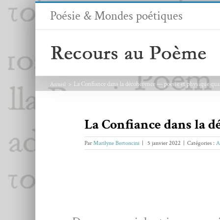
Passer
Poésie & Mondes poétiques
au
contenu
La Confiance dans la décohérence — poésie et physique qu
Accueil
La Confiance dans la 
Par
Marilyne Bertoncini
|
5 janvier 2022
|
Catégories :
A