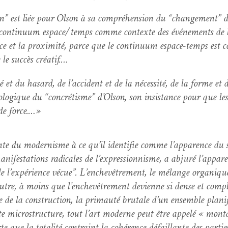
on” est liée pour Olson à sa com­préhen­sion du “change­ment” de
on du con­tin­u­um espace/temps comme con­texte des événe­ments de
e et la prox­im­ité, parce que le con­tin­u­um espace-temps est co
e le suc­cès créatif.…
l­ité et du hasard, de l’ac­ci­dent et de la néces­sité, de la forme 
cos­mologique du “con­crétisme” d’Ol­son, son insis­tance pour que 
de force.…»
te du mod­ernisme à ce qu’il iden­ti­fie comme l’apparence du se
­i­fes­ta­tions rad­i­cales de l’ex­pres­sion­nisme, a abjuré l’ap­pa
t de l’ex­péri­ence vécue”. L’enchevêtrement, le mélange organique
utre, à moins que l’enchevêtrement devi­enne si dense et com­ple
 de la con­struc­tion, la pri­mauté bru­tale d’un ensem­ble plan­i­f
te microstruc­ture, tout l’art mod­erne peut être appelé « mon­t
rte que la total­ité con­traint la cohérence défail­lante des par­ti