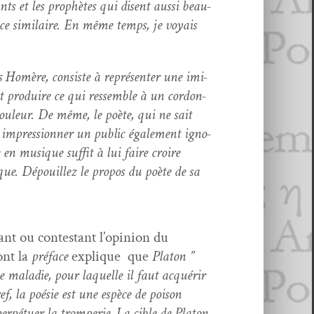
ts et les prophètes qui dis­ent aus­si beau­
ce sim­i­laire. En même temps, je voy­ais
s Homère, con­siste à représen­ter une imi­
ut pro­duire ce qui ressem­ble à un cor­don­
 couleur. De même, le poète, qui ne sait
 impres­sion­ner un pub­lic égale­ment igno­
en musique suf­fit à lui faire croire
ique. Dépouillez le pro­pos du poète de sa
ant ou con­tes­tant l’opin­ion du
dont la
pré­face
explique que
Pla­ton ”
 de mal­adie, pour laque­lle il faut acquérir
ef, la poésie est une espèce de poi­son
 per­pétuer la tromperie. La cible de Pla­ton