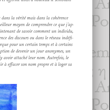
s dans la vérité mais dans la cohérence
meilleur moyen de com­pren­dre ce que j’ap­
t main­tenant de savoir com­ment un indi­vidu,
ence des dis­cours ou dans le réseau indéfi­
r­que pour un cer­tain temps et à cer­tains
omp­tion de devenir un jour anonymes, un
d’y avoir attaché leur nom. Autre­fois, le
ir à effac­er son nom pro­pre et à loger sa