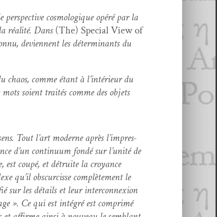
 per­spec­tive cos­mologique opéré par la
 la réal­ité. Dans
(The) Spe­cial View of
n­nu, devi­en­nent les déter­mi­nants du
et du chaos, comme étant à l’in­térieur du
les mots soient traités comme des objets
ns. Tout l’art mod­erne après l’im­pres­
rence d’un con­tin­u­um fondé sur l’u­nité de
, est coupé, et détru­ite la croy­ance
xe qu’il obscur­cisse com­plète­ment le
ié sur les détails et leur inter­con­nex­ion
age ». Ce qui est inté­gré est com­primé
es et affirme ain­si à nou­veau le sem­blant