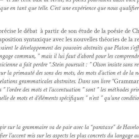
tique en tant que telle. C’est une expéri­ence que nous qual­i­fieri
ré­cise le débat à par­tir de son étude de la poésie de 
po­si­tion syn­tax­ique avec les nou­velles théories de la rel­
ient le développe­ment des pou­voirs abstraits que Pla­ton s’ef­f
lan­gage com­mun, ” mais il lui faut d’abord pour les com­pren­dr
ni­ci­enne a fait per­dre “.Stein pour­suit : ” Olson insiste sans r
ur la pri­mauté des sons des mots, des mots d’ac­tion et de la nom­i­n
 rela­tions gram­mat­i­cales abstraites. Dans son livre “
Grammar
 l’or­dre des mots et l’ac­cen­tu­a­tion ” sont ” les méth­odes pri­m
nelle de mots et d’élé­ments spé­ci­fiques ” n’est ” qu’une con­di­t
Sapir sur la gram­maire va de pair avec la “parataxe” de Have­lo
i­fi­er l’ac­cent mis sur les aspects les plus con­crets du lan­gage