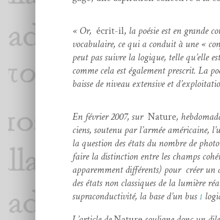
« Or,
écrit-il,
la poésie est en grande con
vocab­u­laire, ce qui a con­duit à une « con
peut pas suiv­re la logique, telle qu’elle e
comme cela est égale­ment pre­scrit. La poés
baisse de niveau exten­sive et d’exploitati
En févri­er 2007, sur
Nature
, heb­do­mada
ciens, soutenu par l’ar­mée améri­caine, l’u­
la ques­tion des états du nom­bre de pho­to
faire la dis­tinc­tion entre les champs coh
apparem­ment dif­férents) pour créer un ana
des états non clas­siques de la lumière ré
supra­con­duc­tiv­ité, la base d’un bus
logi
1
L’ar­ti­cle de
Nature
souligne donc un dile