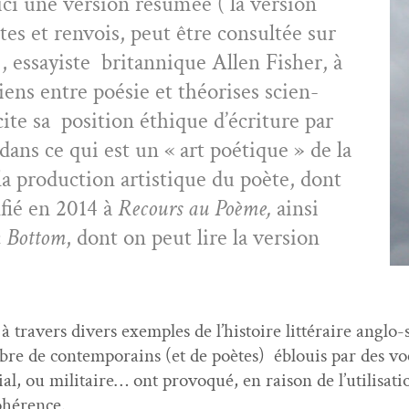
ci une ver­sion résumée ( la ver­sion
otes et ren­vois, peut être con­sultée sur
 , essay­iste bri­tan­nique Allen Fish­er, à
liens entre poésie et théoris­es sci­en­
cite sa posi­tion éthique d’écri­t­ure par
 dans ce qui est un « art poé­tique » de la
 la pro­duc­tion artis­tique du poète, dont
fié en 2014 à
Recours au Poème,
ain­si
 Bot­tom
, dont on peut lire la ver­sion
à tra­vers divers exem­ples de l’his­toire lit­téraire angl
re de con­tem­po­rains (et de poètes) éblouis par des vocab­
 ou mil­i­taire… ont provo­qué, en rai­son de l’u­til­i­sa­tio
cohérence.