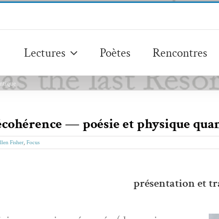
Lectures
Poètes
Rencontres
antique
décohérence — poésie et physique qua
llen Fisher
,
Focus
présentation et t