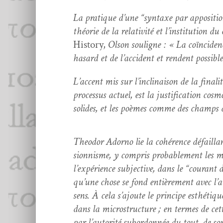
La pra­tique d’une “syn­taxe par appo­si­ti
théorie de la rel­a­tiv­ité et l’in­sti­tu­ti
His­to­ry,
Olson souligne : « La coïn­ci­denc
hasard et de l’ac­ci­dent et ren­dent pos­si­bl
L’ac­cent mis sur l’in­cli­nai­son de la fina
proces­sus actuel, est la jus­ti­fi­ca­tion 
solides, et les poèmes comme des champs 
Theodor Adorno lie la cohérence défail­lan
sion­nisme, y com­pris prob­a­ble­ment les man
l’ex­péri­ence sub­jec­tive, dans le “couran
qu’une chose se fond entière­ment avec l’a
sens. À cela s’a­joute le principe esthé­tique
dans la microstruc­ture ; en ter­mes de cet
par l’au­torité sub­or­don­née du tout, de so