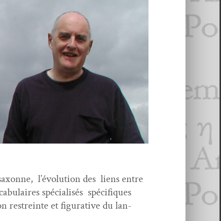
o-sax­onne, l’évolution des liens entre
u­laires spé­cial­isés spé­ci­fiques
n restreinte et fig­u­ra­tive du lan­