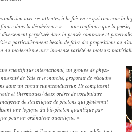
­tra­dic­tion avec ces attentes, à la fois en ce qui con­cerne la l
­fi­ance dans la déco­hérence » — une con­fi­ance que la poésie, 
st diverse­ment per­pé­tuée dans la pen­sée com­mune et pater­nal­i
ie a par­ti­c­ulière­ment besoin de faire des propo­si­tions ou d’a
on du mod­ernisme avec immense var­iété de moteurs matéri­al­ist
ire sci­en­tifique inter­na­tion­al, un groupe de physi­
ni­ver­sité de Yale et le marché, pro­po­sait de résoudre
ns dans un cir­cuit supra­con­duc­teur. Ils comp­taient
érents et ther­miques (deux ordres de vocab­u­laire
ly­seur de sta­tis­tiques de pho­tons qui génér­erait
al­isant une logique du bit-pho­ton quan­tique par
que pour un ordi­na­teur quantique. »
mme. La poésie et l’en­gage­ment avec un pub­lic, tout