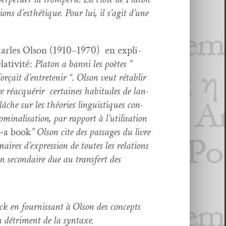
­ons d’esthé­tique. Pour lui, il s’ag­it d’une
Charles Olson (1910–1970) en expli­
a­tiv­ité:
Pla­ton a ban­ni les poètes ”
orçait d’en­tretenir “. Olson veut rétablir
e réac­quérir cer­taines habi­tudes de lan­
elâche sur les théories lin­guis­tiques con­
al­i­sa­tion, par rap­port à l’u­til­i­sa­tion
‑a book
” Olson cite des pas­sages du livre
aires d’ex­pres­sion de toutes les rela­tions
ion sec­ondaire due au trans­fert des
ck en four­nissant à Olson des con­cepts
 au détri­ment de la syntaxe.