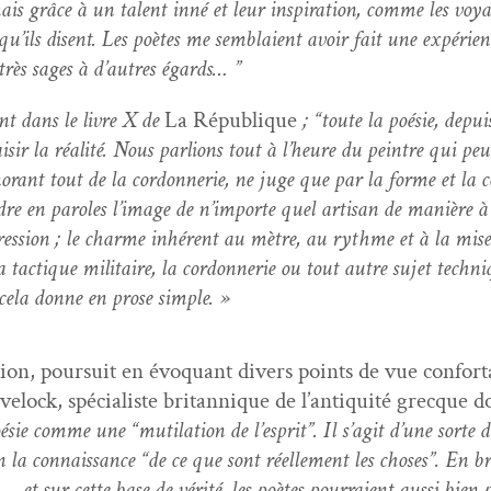
is grâce à un tal­ent inné et leur inspi­ra­tion, comme les voy­an
qu’ils dis­ent. Les poètes me sem­blaient avoir fait une expéri­en
t très sages à d’autres égards… ”
int dans le livre X de
La République
; “toute la poésie, depui
aisir la réal­ité. Nous par­lions tout à l’heure du pein­tre qui pe
o­rant tout de la cor­don­ner­ie, ne juge que par la forme et la
dre en paroles l’im­age de n’im­porte quel arti­san de manière à
res­sion ; le charme inhérent au mètre, au rythme et à la mise 
ac­tique mil­i­taire, la cor­don­ner­ie ou tout autre sujet tech­n
e cela donne en prose simple. »
­tion, pour­suit en évo­quant divers points de vue con­for­t­
e­lock, spé­cial­iste bri­tan­nique de l’an­tiq­ui­té grecque 
poésie comme une “muti­la­tion de l’e­sprit”. Il s’ag­it d’une sorte
en la con­nais­sance “de ce que sont réelle­ment les choses”. En br
 — et sur cette base de vérité, les poètes pour­raient aus­si bien