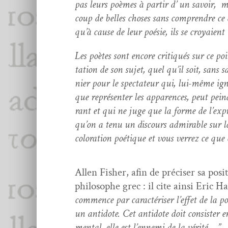
pas leurs poèmes à par­tir d’ un savoir, ma
coup de belles choses sans com­pren­dre ce 
qu’à cause de leur poésie, ils se croy­aien
Les poètes sont encore cri­tiqués sur ce po
ta­tion de son sujet, quel qu’il soit, sans s
nier pour le spec­ta­teur qui, lui-même ign
que représen­ter les apparences, peut pein­
rant et qui ne juge que la forme de l’ex­p
qu’on a tenu un dis­cours admirable sur la t
col­oration poé­tique et vous ver­rez ce qu
Allen Fish­er, afin de pré­cis­er sa posi
philosophe grec : il cite ain­si Eric Hav
com­mence par car­ac­téris­er l’ef­fet de la 
un anti­dote. Cet anti­dote doit con­sis­ter 
men­tal, elle est l’en­ne­mi de la vérité… ”