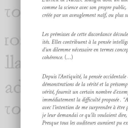
comme la sci­ence avec son pro­pre pub­lic, of
créée par un aveu­gle­ment naïf, ou plus s
Les prémiss­es de cette dis­cor­dance découlen
ités. Elles con­tribuent à la pen­sée intel­li­
d’un dilemme néces­saire en ter­mes con­cept
cohérence.
(…)
Depuis l’An­tiq­ui­té, la pen­sée occi­den­tal
démon­stra­tions de la vérité et la pré­somp
vérité, four­nit un cer­tain nom­bre d’ex­em­p
immé­di­ate­ment la dif­fi­culté pro­posée .
avec l’in­ten­tion de me sur­pren­dre à être
je leur demandai ce qu’ils voulaient dire, 
Presque tous les audi­teurs auraient pu e