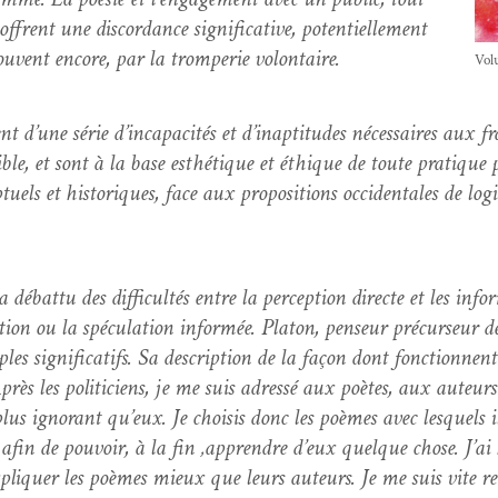
frent une dis­cor­dance sig­ni­fica­tive, poten­tielle­ment
ou­vent encore, par la tromperie volontaire.
Vol­
t d’une série d’in­ca­pac­ités et d’i­nap­ti­tudes néces­saires aux fr
gi­ble, et sont à la base esthé­tique et éthique de toute pra­tique poé
uels et his­toriques, face aux propo­si­tions occi­den­tales de lo
e a débat­tu des dif­fi­cultés entre la per­cep­tion directe et les in
­tion ou la spécu­la­tion infor­mée. Pla­ton, penseur précurseur de
les sig­ni­fi­cat­ifs. Sa descrip­tion de la façon dont fonc­tion­ne
 “Après les politi­ciens, je me suis adressé aux poètes, aux auteur
 plus igno­rant qu’eux. Je choi­sis donc les poèmes avec lesquels i
afin de pou­voir, à la fin ‚appren­dre d’eux quelque chose. J’ai h
xpli­quer les poèmes mieux que leurs auteurs. Je me suis vite r