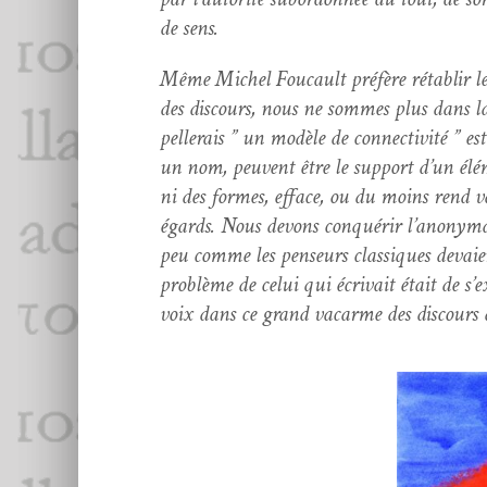
de sens.
Même Michel Fou­cault préfère rétablir le
des dis­cours, nous ne sommes plus dans la
pellerais ” un mod­èle de con­nec­tiv­ité ” es
un nom, peu­vent être le sup­port d’un élé­
ni des formes, efface, ou du moins rend vac
égards. Nous devons con­quérir l’anony­ma
peu comme les penseurs clas­siques devaient 
prob­lème de celui qui écrivait était de s’e
voix dans ce grand vacarme des dis­cours 