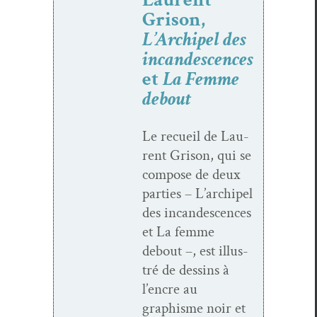
Grison,
L’Archipel des
incandescences
et
La Femme
debout
Le recueil de Lau­
rent Gri­son, qui se
com­pose de deux
par­ties – L’archipel
des incan­des­cences
et La femme
debout –, est illus­
tré de dessins à
l’encre au
graphisme noir et