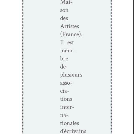
Mai­
son
des
Artistes
(France).
Il est
mem­
bre
de
plusieurs
asso­
ci­a­
tions
inter­
na­
tionales
d’écrivains