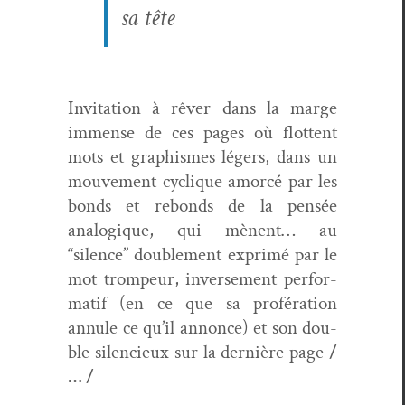
sa tête
Invi­ta­tion à rêver dans la marge
immense de ces pages où flot­tent
mots et graphismes légers, dans un
mou­ve­ment cyclique amor­cé par les
bonds et rebonds de la pen­sée
analogique, qui mènent… au
“silence” dou­ble­ment exprimé par le
mot trompeur, inverse­ment per­for­
matif (en ce que sa proféra­tion
annule ce qu’il annonce) et son dou­
ble silen­cieux sur la dernière page
/
… /