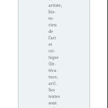
artiste,
his­
to­
rien
de
l’art
et
cri­
tique
(lit­
téra­
ture,
art).
Ses
textes
sont