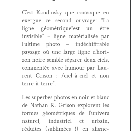
C’est Kandin­sky que con­voque en
exer­gue ce sec­ond ouvrage: “La
ligne géométrique“est un être
invis­i­ble” – ligne matéri­al­isée par
l’ul­time pho­to – indéchiffrable
paysage où une large ligne d’hori­
zon noire sem­ble sépar­er deux ciels,
com­men­tée avec humour par Lau­
rent Gri­son : /ciel-à-ciel et non
terre-à-terre”.
Les superbes pho­tos en noir et blanc
de Nathan R. Gri­son explorent les
formes géométriques de l’u­nivers
naturel, indus­triel et urbain,
réduites (sub­limées !) en aligne­