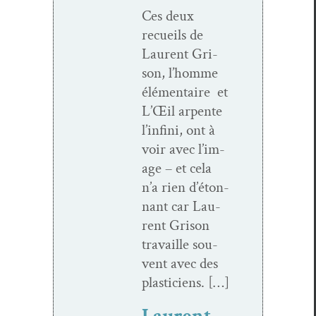
Ces deux
recueils de
Lau­rent Gri­
son, l’homme
élé­men­taire et
L’Œil arpente
l’in­fi­ni, ont à
voir avec l’im­
age – et cela
n’a rien d’é­ton­
nant car Lau­
rent Gri­son
tra­vaille sou­
vent avec des
plasticiens. […]
Laurent