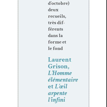
d’oc­to­bre)
deux
recueils,
très dif­
férents
dans la
forme et
le fond
Laurent
Grison,
L’Homme
élémentaire
et
L’œil
arpente
l’infini