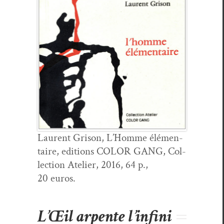
Lau­rent Gri­son, L’Homme élé­men­
taire, edi­tions COLOR GANG, Col­
lec­tion Ate­lier, 2016, 64 p.,
20 euros.
L’Œil arpente l’infini