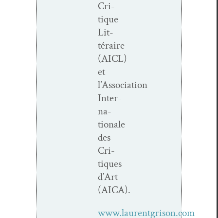
Cri­
tique
Lit­
téraire
(AICL)
et
l’Association
Inter­
na­
tionale
des
Cri­
tiques
d’Art
(AICA).
www.laurentgrison.com