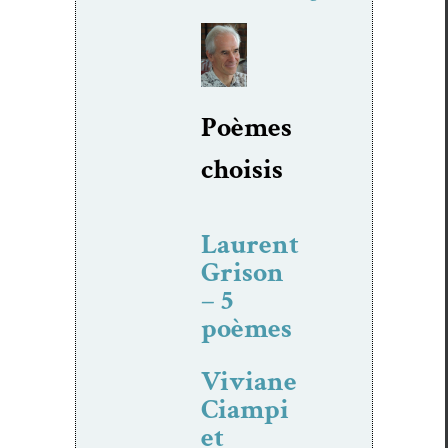
Poèmes
choi­sis
Laurent
Grison
– 5
poèmes
Viviane
Ciampi
et