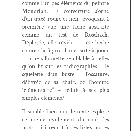
comme l’un des élé­ments du pein­tre
Mon­dri­an. La cou­ver­ture s’orne
d’un tracé rouge et noir, évo­quant à
pre­mière vue une tache abstraite
comme un test de Roschach.
Déployée, elle révèle — tête-bêche
comme la fig­ure d’une carte à jouer
— une sil­hou­ette sem­blable à celles
qu’on lit sur les radi­ogra­phies – le
squelette d’un buste – l’os­sa­t­ure,
délivrée de sa chair, de l’homme
“élé­men­taire” – réduit à ses plus
sim­ples éléments?
Il sem­ble bien que le texte explore
ce même évide­ment du côté des
mots – ici réduit à des listes noires