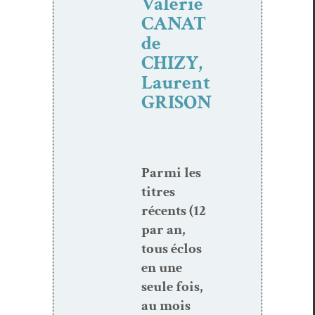
Valérie
CANAT
de
CHIZY,
Laurent
GRISON
Par­mi les
titres
récents (12
par an,
tous éclos
en une
seule fois,
au mois