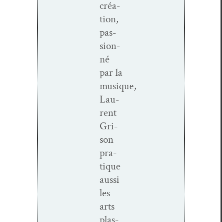
créa­
tion,
pas­
sion­
né
par la
musique,
Lau­
rent
Gri­
son
pra­
tique
aus­si
les
arts
plas­