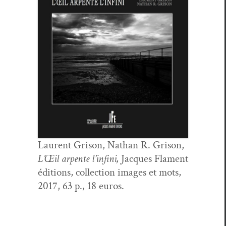
Lau­rent Gri­son, Nathan R. Gri­son,
L’Œil arpente l’in­fi­ni,
Jacques Fla­ment
édi­tions, col­lec­tion images et mots,
2017, 63 p., 18 euros.