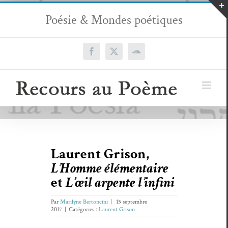
Passer
Poésie & Mondes poétiques
au
contenu
Facebook
X
SoundCloud
Laurent Grison,
L’Homme élémentaire
et
L’œil arpente l’infini
Par
Marilyne Bertoncini
|
15 septembre
2017
|
Catégories :
Laurent Grison