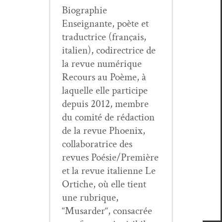
Biogra­phie
Enseignante, poète et
tra­duc­trice (français,
ital­ien), codi­rec­trice de
la revue numérique
Recours au Poème, à
laque­lle elle par­ticipe
depuis 2012, mem­bre
du comité de rédac­tion
de la revue Phoenix,
col­lab­o­ra­trice des
revues Poésie/Première
et la revue ital­i­enne Le
Ortiche, où elle tient
une rubrique,
“Musarder“, con­sacrée