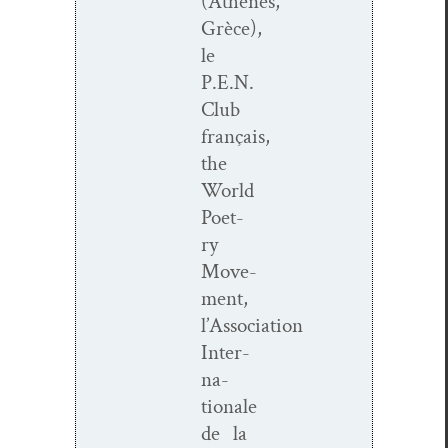
(Athènes,
Grèce),
le
P.E.N.
Club
français,
the
World
Poet­
ry
Move­
ment,
l’Association
Inter­
na­
tionale
de la