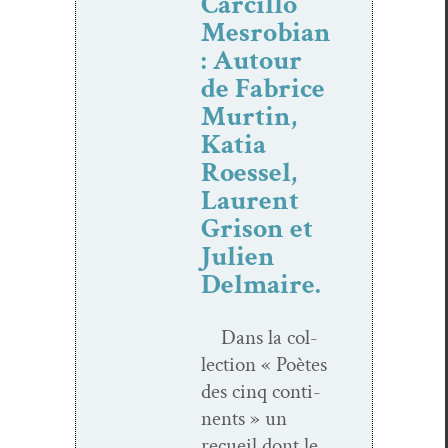
Carcillo
Mesrobian
: Autour
de Fabrice
Murtin,
Katia
Roessel,
Laurent
Grison et
Julien
Delmaire.
Dans la col­
lec­tion « Poètes
des cinq con­ti­
nents » un
recueil dont le