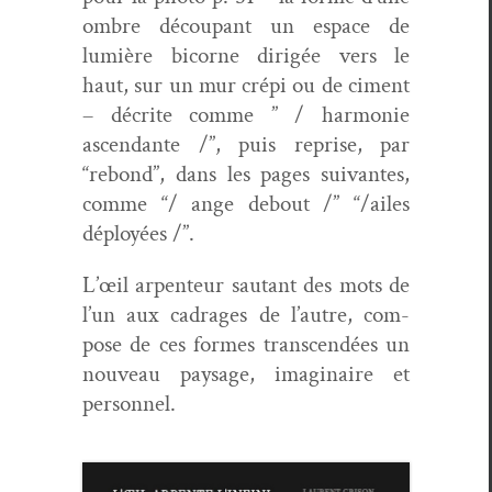
ombre découpant un espace de
lumière bicorne dirigée vers le
haut, sur un mur crépi ou de ciment
– décrite comme ” / har­monie
ascen­dante /”, puis reprise, par
“rebond”, dans les pages suiv­antes,
comme “/ ange debout /” “/ailes
déployées /”.
L’œil arpen­teur sautant des mots de
l’un aux cadrages de l’autre, com­
pose de ces formes tran­scendées un
nou­veau paysage, imag­i­naire et
personnel.