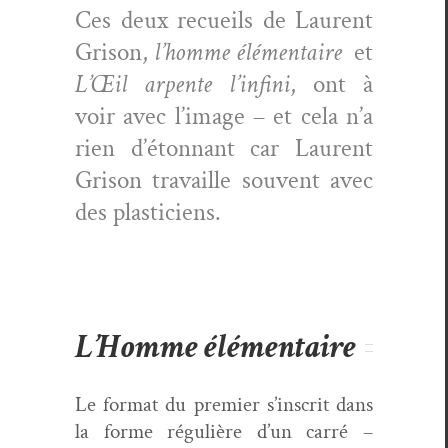
Ces deux recueils de Lau­rent
Gri­son,
l’homme élé­men­taire
et
L’Œil arpente l’in­fi­ni
, ont à
voir avec l’im­age – et cela n’a
rien d’é­ton­nant car Lau­rent
Gri­son tra­vaille sou­vent avec
des plasticiens.
L’Homme élémentaire
Le for­mat du pre­mier s’in­scrit dans
la forme régulière d’un car­ré –