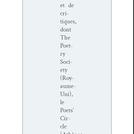
et de
cri­
tiques,
dont
The
Poet­
ry
Soci­
ety
(Roy­
aume-
Uni),
le
Poets’
Cir­
cle