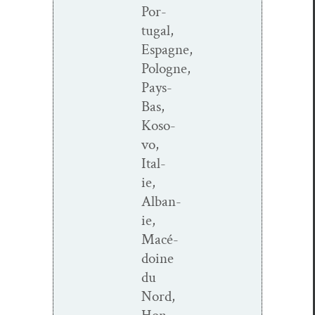
Por­
tu­gal,
Espagne,
Pologne,
Pays-
Bas,
Koso­
vo,
Ital­
ie,
Alban­
ie,
Macé­
doine
du
Nord,