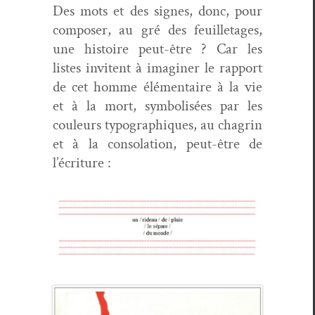
Des mots et des signes, donc, pour
com­pos­er, au gré des feuil­letages,
une his­toire peut-être ? Car les
listes invi­tent à imag­in­er le rap­port
de cet homme élé­men­taire à la vie
et à la mort, sym­bol­isées par les
couleurs typographiques, au cha­grin
et à la con­so­la­tion, peut-être de
l’écriture :