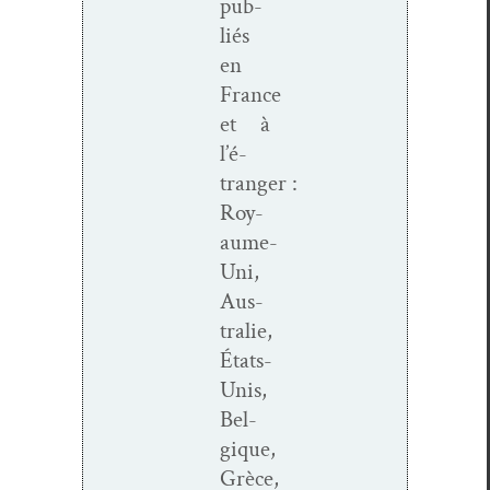
pub­
liés
en
France
et à
l’é­
tranger :
Roy­
aume-
Uni,
Aus­
tralie,
États-
Unis,
Bel­
gique,
Grèce,