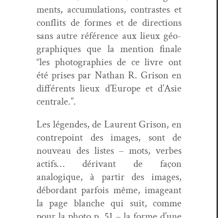
ments, accu­mu­la­tions, con­trastes et
con­flits de formes et de direc­tions
sans autre référence aux lieux géo­
graphiques que la men­tion finale
“les pho­togra­phies de ce livre ont
été pris­es par Nathan R. Gri­son en
dif­férents lieux d’Eu­rope et d’Asie
centrale.”.
Les légen­des, de Lau­rent Gri­son, en
con­tre­point des images, sont de
nou­veau des listes – mots, verbes
act­ifs… déri­vant de façon
analogique, à par­tir des images,
débor­dant par­fois même, imageant
la page blanche qui suit, comme
pour la pho­to p. 51 – la forme d’une