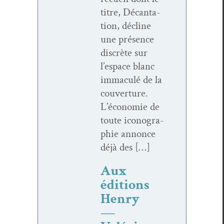
titre, Décan­ta­
tion, décline
une présence
dis­crète sur
l’espace blanc
immac­ulé de la
cou­ver­ture.
L’économie de
toute icono­gra­
phie annonce
déjà des […]
Aux
éditions
Henry
—