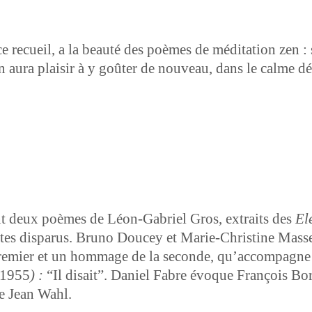
 recueil, a la beauté des poèmes de médi­ta­tion zen : 
 aura plaisir à y goûter de nou­veau, dans le calme déco
t deux poèmes de Léon-Gabriel Gros, extraits des
El
ètes dis­parus. Bruno Doucey et Marie-Chris­tine Mas­s
u pre­mier et un hom­mage de la sec­onde, qu’ac­com­pa­gn
 1955
) :
“Il dis­ait”. Daniel Fab­re évoque François Bor
de Jean Wahl.