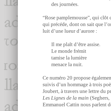
des journées.
“Rose pam­ple­mousse”, qui clôt ce
qui précéde, dont on sait que l’on
luit d’une lueur d’aurore :
Il me plaît d’être assise.
Le monde frémit
tamise la lumière
men­ace la nuit.
Ce numéro 20 pro­pose égale­men
suiv­is d’un hom­mage à trois po
Jou­bert, à tra­vers une let­tre d
Les Lignes de la main
(Seghers,
Emmanuel Cat­tin nous par­lent 