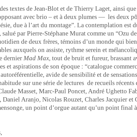
es textes de Jean-Blot et de Thier­ry Laget, ain­si qu
posant avec brio – et à deux plumes — les deux pôles
rénésie, due à l’art du mon­tage”. La con­tem­pla­tion es
 salué par Pierre-Stéphane Murat comme un “Ozu de l
uo­ti­di­en de deux frères, témoins d’un monde qui bien­
bles aux­quels on assiste, rythme sere­in et mélan­col­
le dernier
Mad Max
, tout de bruit et fureur, bras­sant 
es et aspi­ra­tions de son époque : “cat­a­logue com­mer
utoréféren­tielle, avide de sen­si­bil­ité et de sensations
­tude sur une série de lec­tures de recueils récents de
e-Claude Mas­set, Marc-Paul Pon­cet, André Ughet­to Fabi
, Daniel Aran­jo, Nico­las Rouzet, Charles Jacquier et
n­songe, un point d’orgue autant qu’un point final à la
,