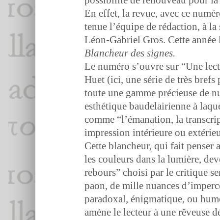
En effet, la revue, avec ce numéro
tenue l’équipe de rédac­tion, à la
Léon-Gabriel Gros. Cette année la 
Blancheur des signes.
Le numéro s’ou­vre sur “Une lec­
Huet (ici, une série de très bref
toute une gamme pré­cieuse de nu
esthé­tique baude­lairi­enne à laqu
comme “l’é­ma­na­tion, la tran­scri
impres­sion intérieure ou extérieu
Cette blancheur, qui fait penser a
les couleurs dans la lumière, dev­
rebours” choisi par le cri­tique sem
paon, de mille nuances d’im­per­cep­
para­dox­al, énig­ma­tique, ou humo
amène le lecteur à une rêveuse dé