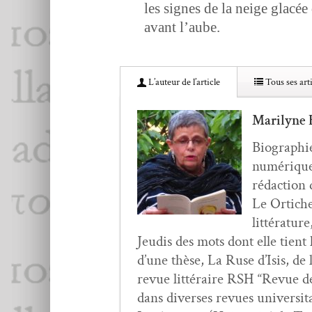
les signes de la neige glacée
avant l’aube.
L’au­teur de l’article
Tous ses arti
Marilyne 
Biogra­phie
numérique 
rédac­tion 
Le Ortiche,
lit­téra­tur
Jeud­is des mots dont elle tient 
d’une thèse, La Ruse d’I­sis, d
revue lit­téraire RSH “Revue des
dans divers­es revues uni­ver­si­