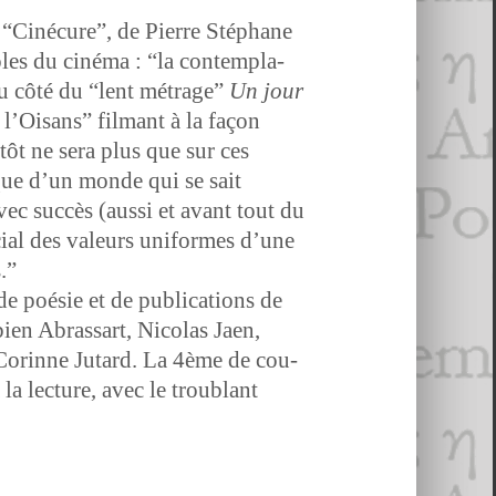
e “Cinécure”, de Pierre Stéphane
 du ciné­ma : “la con­tem­pla­
t du côté du “lent métrage”
Un jour
’Oisans” fil­mant à la façon
tôt ne sera plus que sur ces
ique d’un monde qui se sait
avec suc­cès (aus­si et avant tout du
­cial des valeurs uni­formes d’une
.”
 poésie et de pub­li­ca­tions de
­en Abras­sart, Nico­las Jaen,
 Corinne Jutard. La 4ème de cou­
 lec­ture, avec le trou­blant