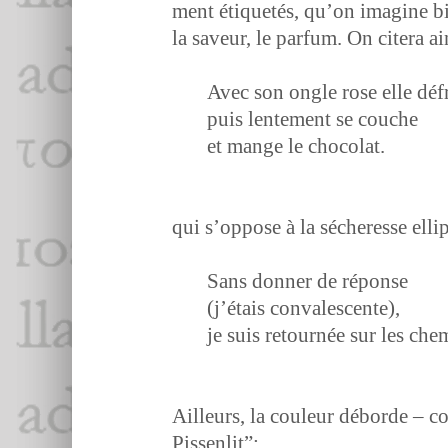
ment éti­quetés, qu’on imag­ine 
la saveur, le par­fum. On cit­era ain
Avec son ongle rose elle défr
puis lente­ment se couche
et mange le chocolat.
qui s’op­pose à la sécher­esse ell
Sans don­ner de réponse
(j’é­tais convalescente),
je suis retournée sur les che
Ailleurs, la couleur débor­de – co
Pissenlit”: