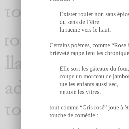
Exis­ter rouler non sans épic
du sens de l’être
la racine vers le haut.
Cer­tains poèmes, comme “Rose ba
briéveté rap­pel­lent les chroniqu
Elle sort les gâteaux du four
coupe un morceau de jambo
tue les enfants aus­si sec,
net­toie les vitres.
tout comme “Gris rosé” joue à êt
touche de comédie :