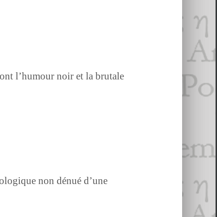
t l’hu­mour noir et la bru­tale
­chologique non dénué d’une