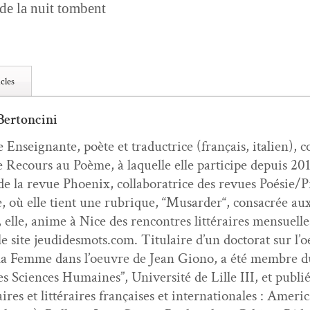
 de la nuit tombent
cles
Bertoncini
 Enseignante, poète et tra­duc­trice (français, ital­ien), co
Recours au Poème, à laque­lle elle par­ticipe depuis 2
de la revue Phoenix, col­lab­o­ra­trice des revues Poésie/P
 où elle tient une rubrique, “Musarder“, con­sacrée aux f
e, elle, ani­me à Nice des ren­con­tres lit­téraires men­su­el
le site jeudidesmots.com. Tit­u­laire d’un doc­tor­at sur l
e la Femme dans l’oeu­vre de Jean Giono, a été mem­bre d
 Sci­ences Humaines”, Uni­ver­sité de Lille III, et pub­lié
taires et lit­téraires français­es et inter­na­tionales : Am