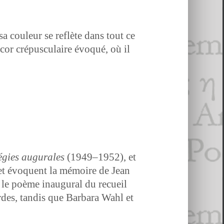
sa couleur se reflète dans tout ce
r cré­pus­cu­laire évo­qué, où il
é­gies augu­rales
(1949–1952), et
et évo­quent la mémoire de Jean
e le poème inau­gur­al du recueil
­des, tan­dis que Bar­bara Wahl et