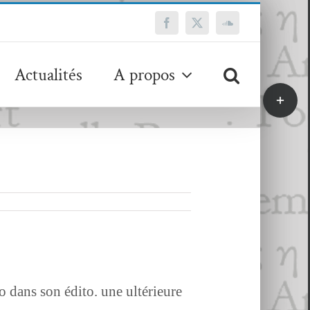
Facebook
X
SoundCloud
Actualités
A propos
Bascule
de
la
zone
de
la
barre
coulissa
 dans son édi­to. une ultérieure