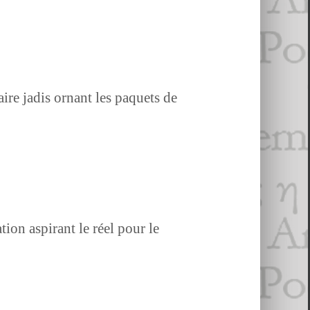
aire jadis ornant les paque­ts de
ion aspi­rant le réel pour le