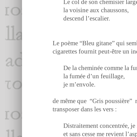
Le col de son chemisi­er larg
la voi­sine aux chaussons,
descend l’escalier.
Le poème “Bleu gitane” qui sem­ble 
cig­a­rettes four­nit peut-être un i
De la chem­inée comme la f
la fumée d’un feuillage,
je m’en­v­ole.
de même que “Gris pous­sière” révé
trans­pos­er dans les vers :
Dis­traite­ment con­cen­trée, je
et sans cesse me revient l’as