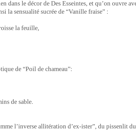
bien dans le décor de Des Esseintes, et qu’on ouvre av
­si la sen­su­al­ité sucrée de “Vanille fraise” :
oisse la feuille,
ip­tique de “Poil de chameau”:
mins de sable.
mme l’in­verse allitéra­tion d’ex-ister”, du pis­senlit d