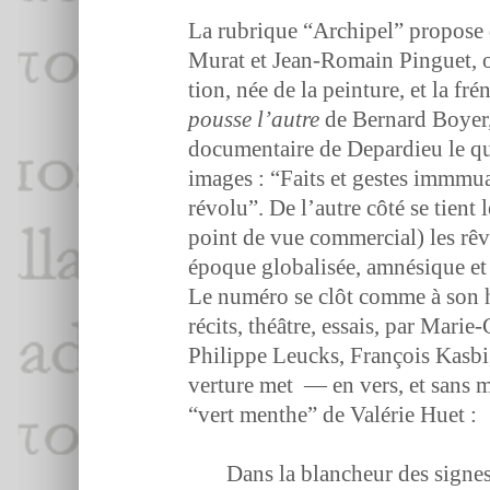
La rubrique “Archipel” pro­pose d
Murat et Jean-Romain Pinguet, op
tion, née de la pein­ture, et la f
pousse l’autre
de Bernard Boy­er,
doc­u­men­taire de Depar­dieu le q
images : “Faits et gestes imm­mua
révolu”. De l’autre côté se tient 
point de vue com­mer­cial) les rêv
époque glob­al­isée, amnésique et a
Le numéro se clôt comme à son habi
réc­its, théâtre, essais, par Mari
Philippe Leucks, François Kas­bi
ver­ture met — en vers, et sans me
“vert men­the” de Valérie Huet :
Dans la blancheur des signes