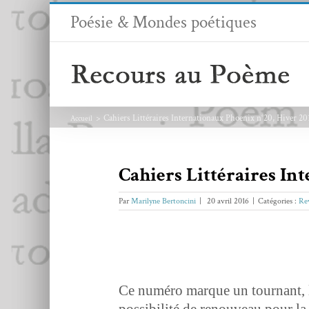
Passer
Poésie & Mondes poétiques
au
contenu
Cahiers Littéraires Internationaux Phoenix n°20, Hiver 20
Accueil
Cahiers Littéraires In
Par
Marilyne Bertoncini
|
20 avril 2016
|
Catégories :
Re
Ce numéro mar­que un tour­nant, l
pos­si­bil­ité de renou­veau pour 