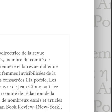
di­rec­trice de la revue
012, mem­bre du comité de
remière et la revue ital­i­enne
emmes invis­i­bil­isées de la
les con­sacrées à la poésie, Les
’oeu­vre de Jean Giono, autrice
u comité de rédac­tion de la
 de nom­breux essais et arti­cles
er­i­can Book Review, (New-York),