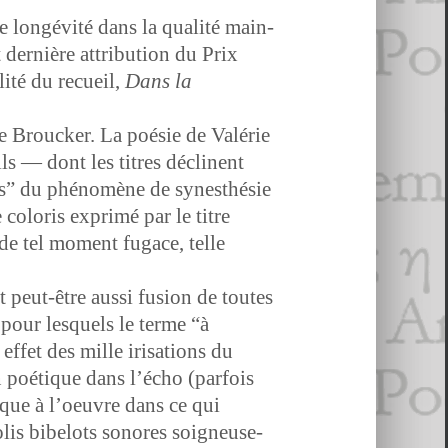
e longévité dans la qual­ité main­
 dernière attri­bu­tion du Prix
­ité du recueil,
Dans la
 Brouck­er. La poésie de Valérie
s — dont les titres décli­nent
ours” du phénomène de synesthésie
 col­oris exprimé par le titre
, de tel moment fugace, telle
 peut-être aus­si fusion de toutes
 pour lesquels le terme “à
effet des mille iri­sa­tions du
n poé­tique dans l’é­cho (par­fois
tique à l’oeu­vre dans ce qui
jolis bibelots sonores soigneuse­