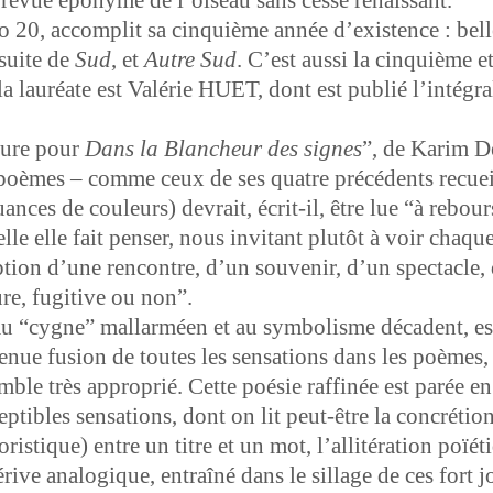
 20, accom­plit sa cinquième année d’ex­is­tence : bell
 suite de
Sud
, et
Autre Sud
. C’est aus­si la cinquième et
lau­réate est Valérie HUET, dont est pub­lié l’in­té­gral
ture pour
Dans la Blancheur des signes
”, de Karim De
s poèmes – comme ceux de ses qua­tre précé­dents recueil
ances de couleurs) devrait, écrit-il, être lue “à reb
e­lle elle fait penser, nous invi­tant plutôt à voir chaque
p­tion d’une ren­con­tre, d’un sou­venir, d’un spec­ta­cle
re, fugi­tive ou non”.
u “cygne” mal­lar­méen et au sym­bol­isme déca­dent, est
enue fusion de toutes les sen­sa­tions dans les poèmes,
­ble très appro­prié. Cette poésie raf­finée est parée en 
ti­bles sen­sa­tions, dont on lit peut-être la con­cré­tio
ris­tique) entre un titre et un mot, l’al­litéra­tion poïé­
rive analogique, entraîné dans le sil­lage de ces fort 