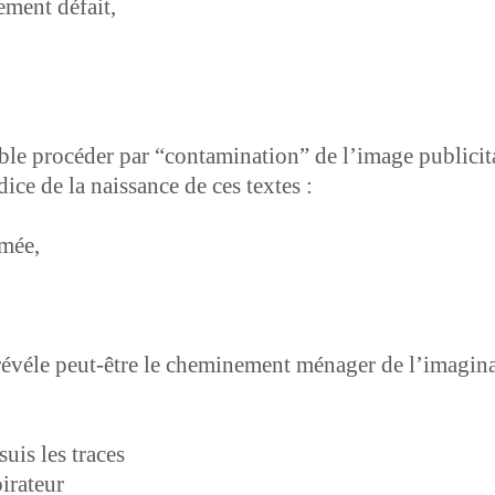
e­ment défait,
procéder par “con­t­a­m­i­na­tion” de l’im­age pub­lic­i­t
ndice de la nais­sance de ces textes :
umée,
le peut-être le chem­ine­ment ménag­er de l’imag­i­na­t
 suis les traces
pirateur