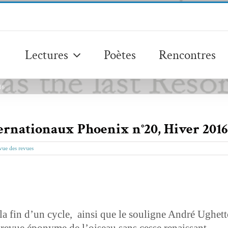
Lectures
Poètes
Rencontres
16
ternationaux Phoenix n°20, Hiver 2016
vue des revues
a fin d’un cycle, ain­si que le souligne André Ughet­to
la revue éponyme de l’oiseau sans cesse renaissant.