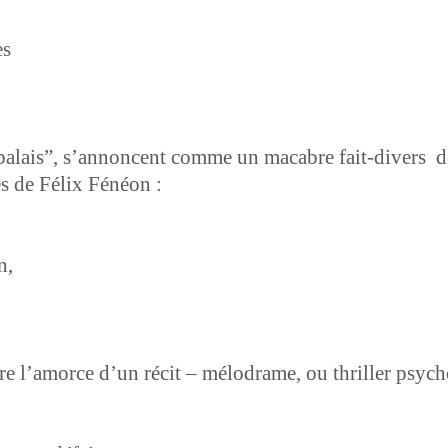
es
l­ais”, s’an­non­cent comme un macabre fait-divers don
es de Félix Fénéon :
,
n,
re l’amorce d’un réc­it – mélo­drame, ou thriller psy