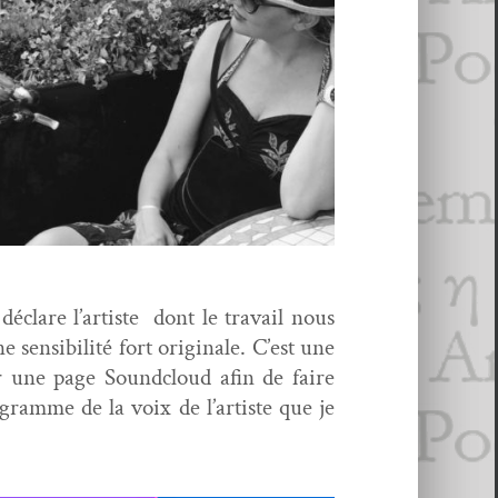
éclare l’artiste dont le tra­vail nous
en­si­bil­ité fort orig­i­nale. C’est une
une page Sound­cloud afin de faire
­gramme de la voix de l’artiste que je