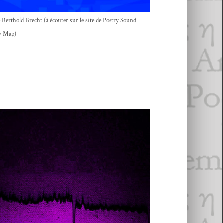
 Berthold Brecht (à écouter sur le site de Poet­ry Sound
y Map)