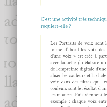
C’est une activ­ité très tech­niq
requiert-elle ?
Les Por­traits de voix sont l
forme d’abord les voix des 
d’une voix » est créé à par­
avec laque­lle j’ai élaboré un 
de l’empreinte dig­i­tale d’u
alis­er les couleurs et la cha
voix dans des fil­tres qui e
couleurs sont le résul­tat d’u
les nuances .Puis vien­nent les
exem­ple : chaque voix entr