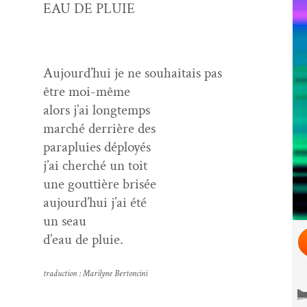
EAU DE PLUIE
Aujourd’hui je ne souhaitais pas
être moi-même
alors j’ai longtemps
marché der­rière des
para­pluies déployés
j’ai cher­ché un toit
une gout­tière brisée
aujourd’hui j’ai été
un seau
d’eau de pluie.
tra­duc­tion : Mar­i­lyne Bertoncini