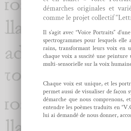
démarch­es orig­i­nales et var­
comme le pro­jet col­lec­tif “Let
Il s’ag­it avec “Voice Por­traits” d’un
spec­tro­grammes pour lesquels elle a
rains, trans­for­mant leurs voix en u
chaque voix a sus­cité une pein­ture
mul­ti-sen­sorielle sur la voix humain
Chaque voix est unique, et les por­tr
per­met aus­si de visu­alis­er de façon 
démarche que nous com­prenons, et
enten­dre les poèmes traduits en “V.O
lui ai demandé de nous don­ner, acco