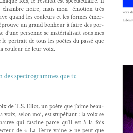
haque fois, le résul­tat est spec­tac­u­laire. Il
une cham­bre noire, mais mon émo­tion très
voix de
u­ve quand les couleurs et les formes émer­
Librar
J’éprou­ve un grand bon­heur à faire des por­
 d’une per­son­ne se matéri­al­i­sait sous mes
ire le por­trait de tous les poètes du passé que
la couleur de leur voix.
un des spec­tro­grammes que tu
 voix de T.S. Eliot, un poète que j’aime beau­
voix, selon moi, est stupé­fi­ant : la voix se
auve qui fascine parce qu’il est à la fois
n lecteur de « La Terre vaine » ne peut que