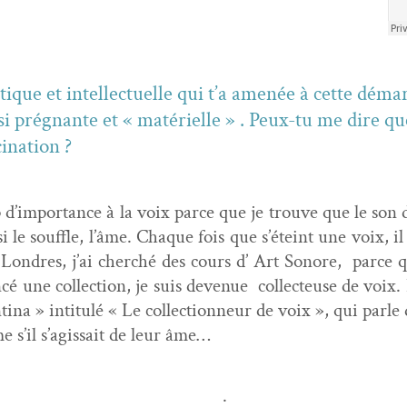
s­tique et intel­lectuelle qui t’a amenée à cette déma
­si prég­nante et « matérielle » . Peux-tu me dire qu
cination ?
p d’im­por­tance à la voix parce que je trou­ve que le son
s­si le souf­fle, l’âme. Chaque fois que s’éteint une voix,
Lon­dres, j’ai cher­ché des cours d’ Art Sonore, parce qu
é une col­lec­tion, je suis dev­enue col­lecteuse de voix. 
ti­na » inti­t­ulé « Le col­lec­tion­neur de voix », qui pa
 s’il s’agis­sait de leur âme…
.