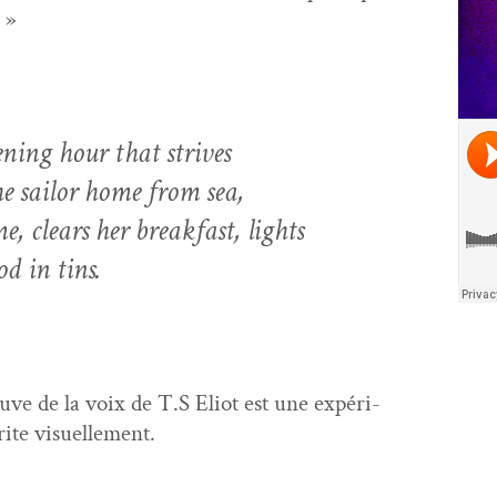
r »
vening hour that strives
e sailor home from sea,
, clears her break­fast, lights
od in tins.
uve de la voix de T.S Eliot est une expéri­
rite visuellement.