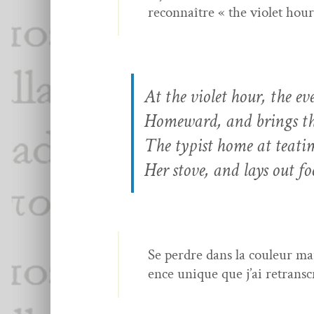
recon­naître « the vio­let hou
At the vio­let hour, the e
Home­ward, and brings th
The typ­ist home at teatime
Her stove, and lays out fo
Se per­dre dans la couleur ma
ence unique que j’ai retran­sc