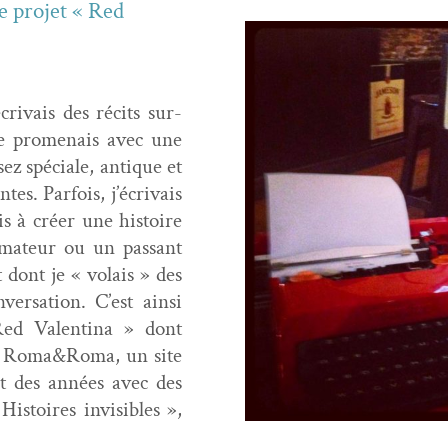
e pro­jet « Red
rivais des réc­its sur­
me prom­e­nais avec une
ez spé­ciale, antique et
tes. Par­fois, j’écrivais
s à créer une his­toire
ma­teur ou un pas­sant
t dont je « volais » des
er­sa­tion. C’est ain­si
Red Valenti­na » dont
sur Roma&Roma, un site
ant des années avec des
s­toires invis­i­bles »,