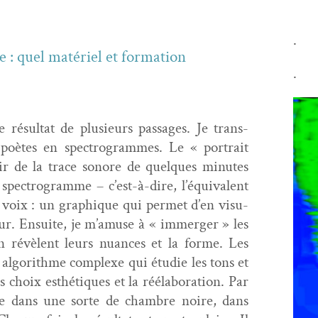
.
ue : quel matériel et for­ma­tion
.
e résul­tat de plusieurs pas­sages. Je trans­
poètes en spec­tro­grammes. Le « por­trait
tir de la trace sonore de quelques min­utes
spec­tro­gramme – c’est-à-dire, l’équiv­a­lent
ne voix : un graphique qui per­met d’en visu­
leur. Ensuite, je m’a­muse à « immerg­er » les
n révè­lent leurs nuances et la forme. Les
n algo­rithme com­plexe qui étudie les tons et
 choix esthé­tiques et la réélab­o­ra­tion. Par
e dans une sorte de cham­bre noire, dans