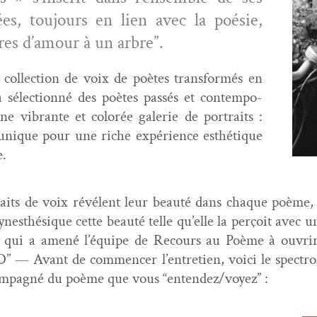
iées, tou­jours en lien avec la poésie,
­tres d’amour à un arbre”.
e col­lec­tion de voix de poètes trans­for­més en
 sélec­tion­né des poètes passés et con­tem­po­
ne vibrante et col­orée galerie de por­traits :
 unique pour une riche expéri­ence esthé­tique
e.
aits de voix révé­lent leur beauté dans chaque poème, d
synesthésique cette beauté telle qu’elle la perçoit avec une s
 qui a amené l’équipe de Recours au Poème à ouvrir 
” — Avant de com­mencer l’en­tre­tien, voici le spec­tro
m­pa­g­né du poème que vous “entendez/voyez” :