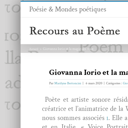
Passer
Poésie & Mondes poétiques
au
contenu
Giovanna Iorio et la magie des voix
Accueil
Giovanna Iorio et la m
Par
Marilyne Bertoncini
|
6 mars 2020
|
Catégories :
Gio
Poète et artiste sonore rési­d
créa­trice et l’an­i­ma­trice de la
W
nous sommes asso­ciés
. Elle 
1
et en Ital­ie. « Voice Por­trai