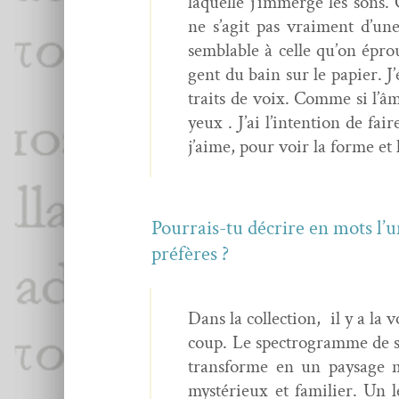
laque­lle j’im­merge les sons. C
ne s’ag­it pas vrai­ment d’
sem­blable à celle qu’on épro
gent du bain sur le papi­er. 
traits de voix. Comme si l’âme
yeux . J’ai l’in­ten­tion de fa
j’aime, pour voir la forme et 
Pour­rais-tu décrire en mots l’
préfères ?
Dans la col­lec­tion, il y a la
coup. Le spec­tro­gramme de sa 
trans­forme en un paysage m
mys­térieux et fam­i­li­er. U