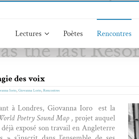
Lectures
Poètes
Rencontres
agie des voix
vanna Iorio
,
Giovanna Lorio
,
Rencontres
ant à Lon­dres, Gio­van­na Ioro est la
orld Poet­ry Sound Map
, pro­jet auquel
a déjà exposé son tra­vail en Angleterre
ts » s’in­scrit dans l’ensem­ble de ses