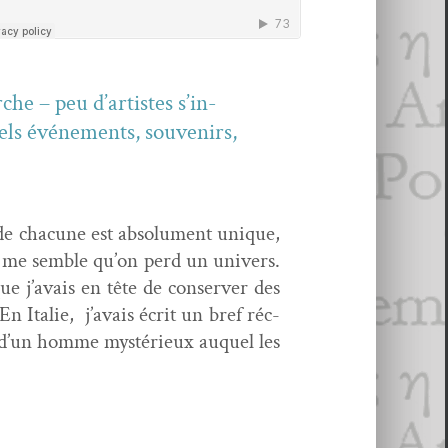
rche – peu d’artistes s’in­
els événe­ments, sou­venirs,
 de cha­cune est absol­u­ment unique,
 il me sem­ble qu’on perd un univers.
e j’avais en tête de con­serv­er des
En Ital­ie, j’avais écrit un bref réc­
r­le d’un homme mys­térieux auquel les