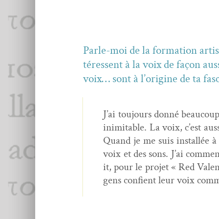
Par­le-moi de la for­ma­tion arti
téressent à la voix de façon aus
voix… sont à l’o­rig­ine de ta fas
J’ai tou­jours don­né beau­cou
inim­itable. La voix, c’est au
Quand je me suis instal­lée à 
voix et des sons. J’ai com­menc
it, pour le pro­jet « Red Valen
gens con­fient leur voix comme