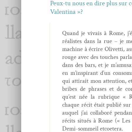
Peux-tu nous en dire plus sur c
Valentina »?
Quand je vivais à Rome, j’éc
réal­istes dans la rue – je 
machine à écrire Olivet­ti, ass
rouge avec des touch­es par­lan
dans des bars, et je m’amusai
en m’inspirant d’un con­som­
qui atti­rait mon atten­tion, e
bribes de phras­es et de con­v
qu’est née la rubrique « 
chaque réc­it était pub­lié 
auquel j’ai col­laboré pen­d
réc­its situés à Rome (« Les Hi
Demi-som­meil etcoetera.