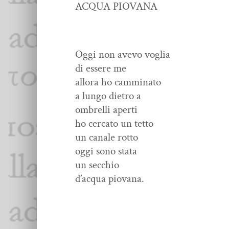
ACQUA PIOVANA
Oggi non ave­vo voglia
di essere me
allo­ra ho camminato
a lun­go dietro a
ombrel­li aperti
ho cer­ca­to un tetto
un canale rotto
oggi sono stata
un secchio
d’acqua piovana.