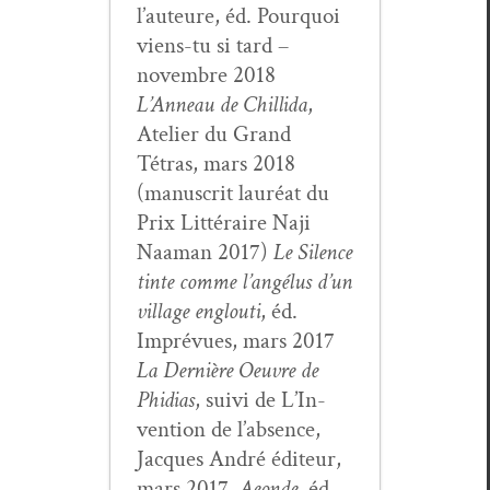
l’auteure, éd. Pourquoi
viens-tu si tard –
novem­bre 2018
L’Anneau de Chill­i­da
,
Ate­lier du Grand
Tétras, mars 2018
(man­u­scrit lau­réat du
Prix Lit­téraire Naji
Naa­man 2017)
Le Silence
tinte comme l’angélus d’un
vil­lage englouti
, éd.
Imprévues, mars 2017
La Dernière Oeu­vre de
Phidias
, suivi de L’In­
ven­tion de l’ab­sence,
Jacques André édi­teur,
mars 2017.
Aeonde
, éd.