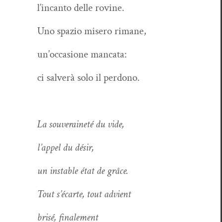
l’in­can­to delle rovine.
Uno spazio mis­ero rimane,
un’oc­ca­sione mancata:
ci salverà solo il perdono.
La sou­veraineté du vide,
l’ap­pel du désir,
un insta­ble état de grâce.
Tout s’é­carte, tout advient
brisé, finale­ment