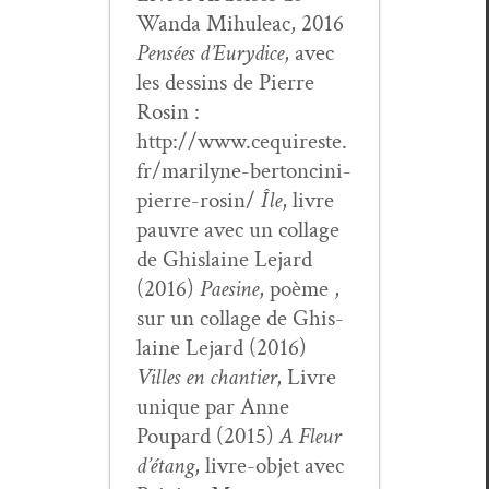
Wan­da Mihuleac, 2016
Pen­sées d’Eury­dice
, avec
les dessins de Pierre
Rosin :
http://www.cequireste.
fr/marilyne-bertoncini-
pierre-rosin/
Île
, livre
pau­vre avec un col­lage
de Ghis­laine Lejard
(2016)
Pae­sine
, poème ,
sur un col­lage de Ghis­
laine Lejard (2016)
Villes en chantier
, Livre
unique par Anne
Poupard (2015)
A Fleur
d’é­tang
, livre-objet avec