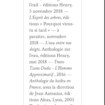
l’exil – édi­tions Hen­ry,
5 novem­bre 2018 —
L’Esprit des arbres
, édi­
tions « Pourquoi viens-
tu si tard » — à
paraître, novem­bre
2018 —
L’eau entre nos
doigts
, Antholo­gie sur
l’eau, édi­tions Hen­ry,
mai 2018 —
Trans-
Tzara-Dada – L’Homme
Approx­i­matif
, 2016 —
Antholo­gie du haiku en
France
, sous la direc­tion
de Jean Antoni­ni, édi­
tions Aleas, Lyon, 2003