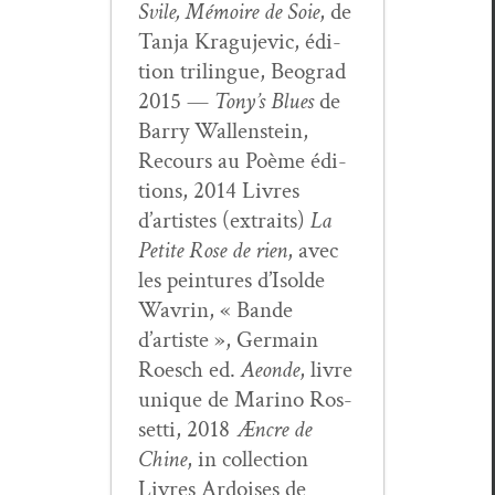
Svile, Mémoire de Soie
, de
Tan­ja Kragu­je­vic, édi­
tion trilingue, Beograd
2015 —
Tony’s Blues
de
Bar­ry Wal­len­stein,
Recours au Poème édi­
tions, 2014 Livres
d’artistes (extraits)
La
Petite Rose de rien
, avec
les pein­tures d’Isol­de
Wavrin, « Bande
d’artiste », Ger­main
Roesch ed.
Aeonde
, livre
unique de Mari­no Ros­
set­ti, 2018
Æncre de
Chine
, in col­lec­tion
Livres Ardois­es de