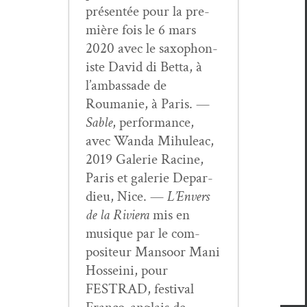
présen­tée pour la pre­
mière fois le 6 mars
2020 avec le sax­o­phon­
iste David di Bet­ta, à
l’am­bas­sade de
Roumanie, à Paris. —
Sable
, per­for­mance,
avec Wan­da Mihuleac,
2019 Galerie Racine,
Paris et galerie Depar­
dieu, Nice. —
L’En­vers
de la Riv­iera
mis en
musique par le com­
pos­i­teur Man­soor Mani
Hos­sei­ni, pour
FESTRAD, fes­ti­val