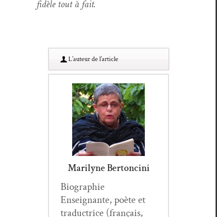
fidèle tout à fait.
L’au­teur de l’article
Marilyne Bertoncini
Biogra­phie
Enseignante, poète et
tra­duc­trice (français,