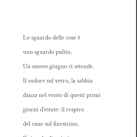
Lo sguar­do delle cose è
uno sguar­do pulito.
Un nuo­vo giug­no ci attende.
Il sudore sul vetro, la sabbia
dan­za nel ven­to di questi primi
giorni d’es­tate: il respiro
del cane sul finestrino.