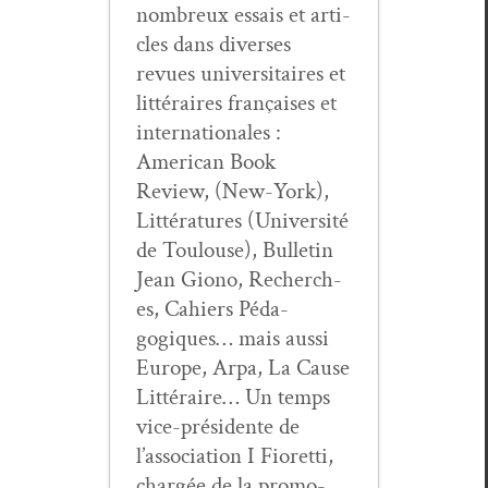
nom­breux essais et arti­
cles dans divers­es
revues uni­ver­si­taires et
lit­téraires français­es et
inter­na­tionales :
Amer­i­can Book
Review, (New-York),
Lit­téra­tures (Uni­ver­sité
de Toulouse), Bul­letin
Jean Giono, Recherch­
es, Cahiers Péd­a­
gogiques… mais aus­si
Europe, Arpa, La Cause
Lit­téraire… Un temps
vice-prési­dente de
l’association I Fioret­ti,
chargée de la pro­mo­