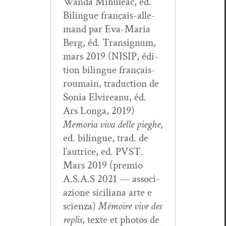
Wan­da Mihuleac, éd.
Bilingue français-alle­
mand par Eva-Maria
Berg, éd. Tran­signum,
mars 2019 (NISIP, édi­
tion bilingue français-
roumain, tra­duc­tion de
Sonia Elvire­anu, éd.
Ars Lon­ga, 2019)
Memo­ria viva delle pieghe
,
ed. bilingue, trad. de
l’autrice, ed. PVST.
Mars 2019 (pre­mio
A.S.A.S 2021 — asso­ci­
azione sicil­iana arte e
scien­za)
Mémoire vive des
replis
, texte et pho­tos de