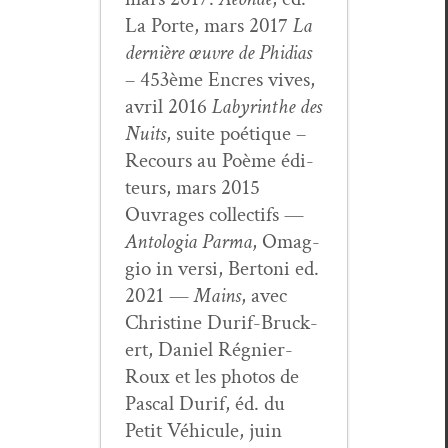
La Porte, mars 2017
La
dernière œuvre de Phidias
– 453ème Encres vives,
avril 2016
Labyrinthe des
Nuits
, suite poé­tique –
Recours au Poème édi­
teurs, mars 2015
Ouvrages col­lec­tifs —
Antolo­gia Par­ma
, Omag­
gio in ver­si, Bertoni ed.
2021 —
Mains
, avec
Chris­tine Durif-Bruck­
ert, Daniel Rég­nier-
Roux et les pho­tos de
Pas­cal Durif, éd. du
Petit Véhicule, juin