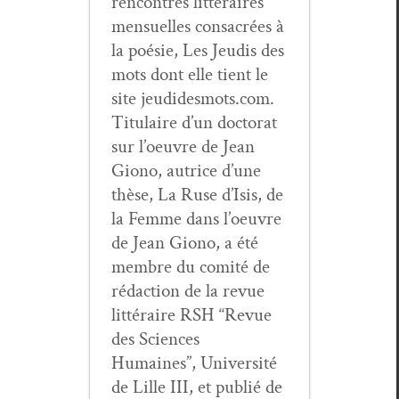
ren­con­tres lit­téraires
men­su­elles con­sacrées à
la poésie, Les Jeud­is des
mots dont elle tient le
site jeudidesmots.com.
Tit­u­laire d’un doc­tor­at
sur l’oeu­vre de Jean
Giono, autrice d’une
thèse, La Ruse d’I­sis, de
la Femme dans l’oeu­vre
de Jean Giono, a été
mem­bre du comité de
rédac­tion de la revue
lit­téraire RSH “Revue
des Sci­ences
Humaines”, Uni­ver­sité
de Lille III, et pub­lié de