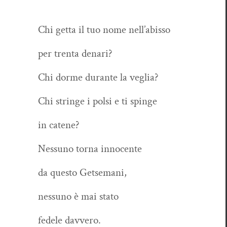
Chi get­ta il tuo nome nell’abisso
per trenta denari?
Chi dorme durante la veglia?
Chi stringe i pol­si e ti spinge
in catene?
Nes­suno tor­na innocente
da questo Getsemani,
nes­suno è mai stato
fedele davvero.