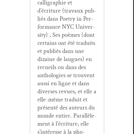
cal­ligra­phie et
d’écriture (travaux pub­
liés dans Poet­ry in Per­
for­mance NYC Uni­ver­
si­ty) , Ses poèmes (dont
cer­tains ont été traduits
et pub­liés dans une
dizaine de langues) en
recueils ou dans des
antholo­gies se trou­vent
aus­si en ligne et dans
divers­es revues, et elle a
elle-même traduit et
présen­té des auteurs du
monde entier. Par­al­lèle­
ment à l’écri­t­ure, elle
s’in­téresse à la pho­