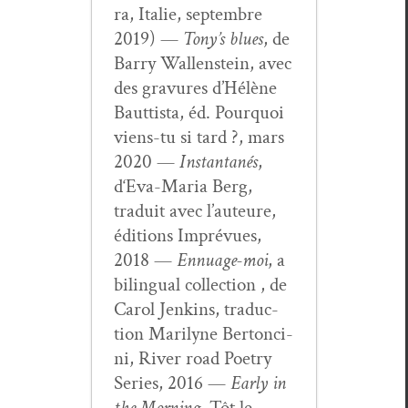
ra, Ital­ie, sep­tem­bre
2019) —
Tony’s blues
, de
Bar­ry Wal­len­stein, avec
des gravures d’Hélène
Baut­tista, éd. Pourquoi
viens-tu si tard ?, mars
2020 —
Instan­ta­nés
,
d‘Eva-Maria Berg,
traduit avec l’auteure,
édi­tions Imprévues,
2018 —
Ennu­age-moi
, a
bilin­gual col­lec­tion , de
Car­ol Jenk­ins, tra­duc­
tion Mar­i­lyne Bertonci­
ni, Riv­er road Poet­ry
Series, 2016 —
Ear­ly in
the Morn­ing
, Tôt le