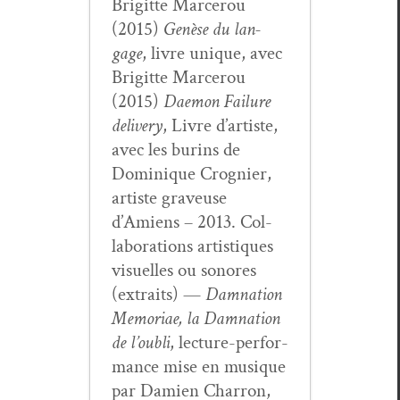
Brigitte Marcer­ou
(2015)
Genèse du lan­
gage
, livre unique, avec
Brigitte Marcer­ou
(2015)
Dae­mon Fail­ure
deliv­ery
, Livre d’artiste,
avec les burins de
Dominique Crog­nier,
artiste graveuse
d’Amiens – 2013. Col­
lab­o­ra­tions artis­tiques
visuelles ou sonores
(extraits) —
Damna­tion
Memo­ri­ae, la Damna­tion
de l’ou­bli
, lec­ture-per­for­
mance mise en musique
par Damien Char­ron,