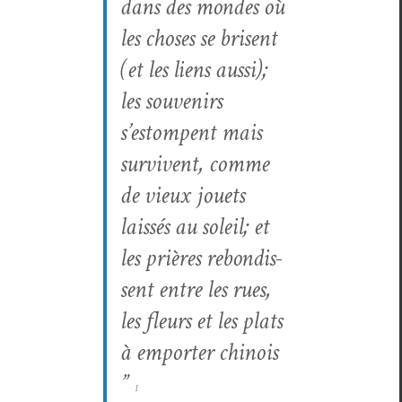
dans des mon­des où
les choses se brisent
(et les liens aus­si);
les sou­venirs
s’estom­pent mais
sur­vivent, comme
de vieux jou­ets
lais­sés au soleil; et
les prières rebondis­
sent entre les rues,
les fleurs et les plats
à emporter chi­nois
”
1