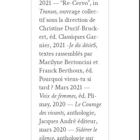
2021 — “Re-Cer­vo”, in
Trans­es
, ouvrage col­lec­
tif sous la direc­tion de
Chris­tine Durif-Bruck­
ert, éd. Clas­siques Gar­
nier, 2021 -
Je dis désirS
,
textes rassem­blés par
Mar­i­lyne Bertonci­ni et
Franck Berthoux, éd.
Pourquoi viens-tu si
tard ? Mars 2021 —
Voix de femmes
, éd. Pli­
may, 2020 —
Le Courage
des vivants
, antholo­gie,
Jacques André édi­teur,
mars 2020 —
Sidér­er le
silence
, antholo­gie sur