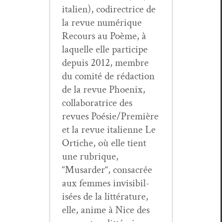
ital­ien), codi­rec­trice de
la revue numérique
Recours au Poème, à
laque­lle elle par­ticipe
depuis 2012, mem­bre
du comité de rédac­tion
de la revue Phoenix,
col­lab­o­ra­trice des
revues Poésie/Première
et la revue ital­i­enne Le
Ortiche, où elle tient
une rubrique,
“Musarder“, con­sacrée
aux femmes invis­i­bil­
isées de la lit­téra­ture,
elle, ani­me à Nice des