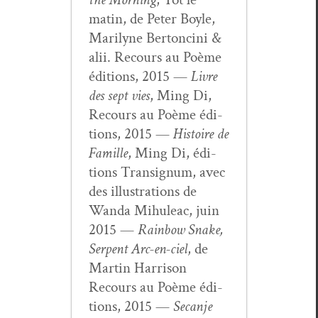
matin, de Peter Boyle,
Mar­i­lyne Bertonci­ni &
alii. Recours au Poème
édi­tions, 2015 —
Livre
des sept vies
, Ming Di,
Recours au Poème édi­
tions, 2015 —
His­toire de
Famille
, Ming Di, édi­
tions Tran­signum, avec
des illus­tra­tions de
Wan­da Mihuleac, juin
2015 —
Rain­bow Snake,
Ser­pent Arc-en-ciel
, de
Mar­tin Har­ri­son
Recours au Poème édi­
tions, 2015 —
Secan­je