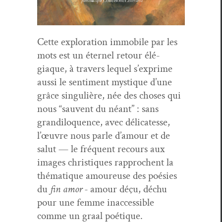
Cette explo­ration immo­bile par les
mots est un éter­nel retour élé­
giaque, à tra­vers lequel s’ex­prime
aus­si le sen­ti­ment mys­tique d’une
grâce sin­gulière, née des choses qui
nous “sauvent du néant” : sans
grandil­o­quence, avec déli­catesse,
l’œu­vre nous par­le d’amour et de
salut — le fréquent recours aux
images chris­tiques rap­prochent la
thé­ma­tique amoureuse des poésies
du
fin amor -
amour déçu, déchu
pour une femme inac­ces­si­ble
comme un graal poétique.