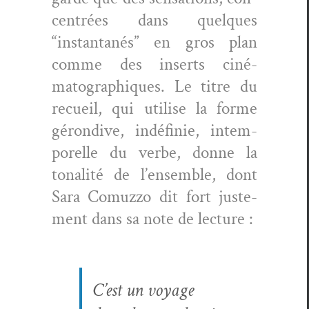
cen­trées dans quelques
“instan­ta­nés” en gros plan
comme des inserts ciné­
matographiques. Le titre du
recueil, qui utilise la forme
géron­dive, indéfinie, intem­
porelle du verbe, donne la
tonal­ité de l’ensem­ble, dont
Sara Comuz­zo dit fort juste­
ment dans sa note de lecture :
C’est un voy­age