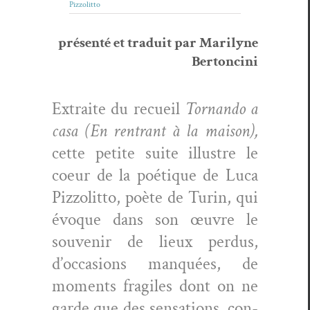
Pizzolitto
présen­té et traduit par Mar­i­lyne
Bertoncini
Extraite du recueil
Tor­nan­do a
casa (En ren­trant à la mai­son),
cette petite suite illus­tre le
coeur de la poé­tique de Luca
Piz­zolit­to, poète de Turin, qui
évoque dans son œuvre le
sou­venir de lieux per­dus,
d’oc­ca­sions man­quées, de
moments frag­iles dont on ne
garde que des sen­sa­tions, con­