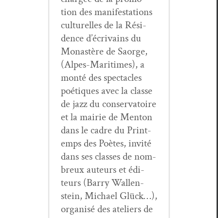
tion des man­i­fes­ta­tions
cul­turelles de la Rési­
dence d’écrivains du
Monastère de Saorge,
(Alpes-Mar­itimes), a
mon­té des spec­ta­cles
poé­tiques avec la classe
de jazz du con­ser­va­toire
et la mairie de Men­ton
dans le cadre du Print­
emps des Poètes, invité
dans ses class­es de nom­
breux auteurs et édi­
teurs (Bar­ry Wal­len­
stein, Michael Glück…),
organ­isé des ate­liers de