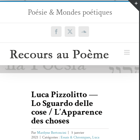
Passer
Poésie & Mondes poétiques
au
contenu
Facebook
X
SoundCloud
Luca Pizzolitto —
Lo Sguardo delle
cose / L’Apparence
des choses
Par
Marilyne Bertoncini
|
5 janvier
2021
|
Catégories :
Essais & Chroniques
,
Luca