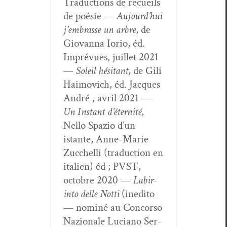
Tra­duc­tions de recueils
de poésie —
Aujour­d’hui
j’embrasse un arbre
, de
Gio­van­na Iorio, éd.
Imprévues, juil­let 2021
—
Soleil hési­tant
, de Gili
Haimovich, éd. Jacques
André , avril 2021 —
Un Instant d’é­ter­nité
,
Nel­lo Spazio d’un
istante, Anne-Marie
Zuc­chel­li (tra­duc­tion en
ital­ien) éd ; PVST,
octo­bre 2020 —
Labir­
in­to delle Not­ti
(ined­i­to
— nom­iné au Con­cor­so
Nazionale Luciano Ser­