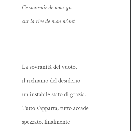
Ce sou­venir de nous gît
sur la rive de mon néant.
La sovran­ità del vuoto,
il richi­amo del desiderio,
un insta­bile sta­to di grazia.
Tut­to s’ap­par­ta, tut­to accade
spez­za­to, finalmente