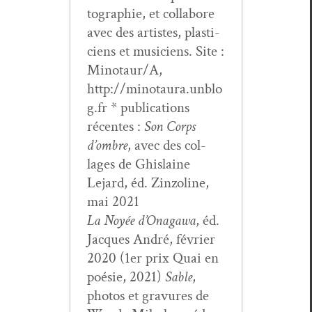
togra­phie, et col­la­bore
avec des artistes, plas­ti­
ciens et musi­ciens. Site :
Minotaur/A,
http://minotaura.unblo
g.fr * pub­li­ca­tions
récentes :
Son Corps
d’om­bre
, avec des col­
lages de Ghis­laine
Lejard, éd. Zin­zo­line,
mai 2021
La Noyée d’On­a­gawa
, éd.
Jacques André, févri­er
2020 (1er prix Quai en
poésie, 2021)
Sable
,
pho­tos et gravures de