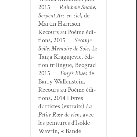
2015 —
Rain­bow Snake,
Ser­pent Arc-en-ciel
, de
Mar­tin Har­ri­son
Recours au Poème édi­
tions, 2015 —
Secan­je
Svile, Mémoire de Soie
, de
Tan­ja Kragu­je­vic, édi­
tion trilingue, Beograd
2015 —
Tony’s Blues
de
Bar­ry Wal­len­stein,
Recours au Poème édi­
tions, 2014 Livres
d’artistes (extraits)
La
Petite Rose de rien
, avec
les pein­tures d’Isol­de
Wavrin, « Bande