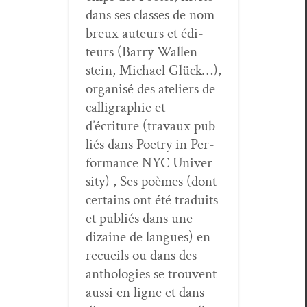
dans ses class­es de nom­
breux auteurs et édi­
teurs (Bar­ry Wal­len­
stein, Michael Glück…),
organ­isé des ate­liers de
cal­ligra­phie et
d’écriture (travaux pub­
liés dans Poet­ry in Per­
for­mance NYC Uni­ver­
si­ty) , Ses poèmes (dont
cer­tains ont été traduits
et pub­liés dans une
dizaine de langues) en
recueils ou dans des
antholo­gies se trou­vent
aus­si en ligne et dans