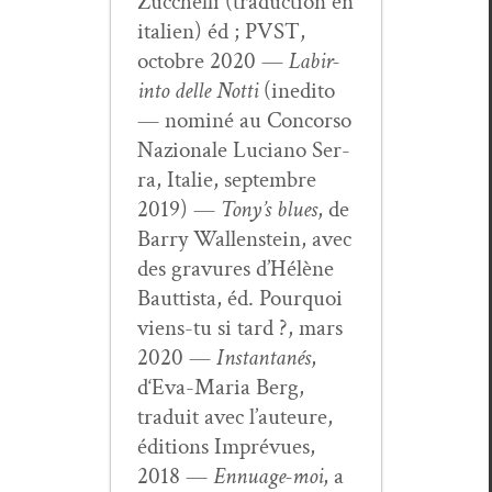
Zuc­chel­li (tra­duc­tion en
ital­ien) éd ; PVST,
octo­bre 2020 —
Labir­
in­to delle Not­ti
(ined­i­to
— nom­iné au Con­cor­so
Nazionale Luciano Ser­
ra, Ital­ie, sep­tem­bre
2019) —
Tony’s blues
, de
Bar­ry Wal­len­stein, avec
des gravures d’Hélène
Baut­tista, éd. Pourquoi
viens-tu si tard ?, mars
2020 —
Instan­ta­nés
,
d‘Eva-Maria Berg,
traduit avec l’auteure,
édi­tions Imprévues,
2018 —
Ennu­age-moi
, a