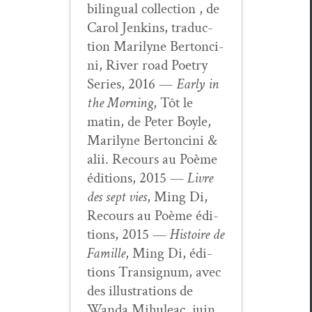
bilin­gual col­lec­tion , de
Car­ol Jenk­ins, tra­duc­
tion Mar­i­lyne Bertonci­
ni, Riv­er road Poet­ry
Series, 2016 —
Ear­ly in
the Morn­ing
, Tôt le
matin, de Peter Boyle,
Mar­i­lyne Bertonci­ni &
alii. Recours au Poème
édi­tions, 2015 —
Livre
des sept vies
, Ming Di,
Recours au Poème édi­
tions, 2015 —
His­toire de
Famille
, Ming Di, édi­
tions Tran­signum, avec
des illus­tra­tions de
Wan­da Mihuleac, juin