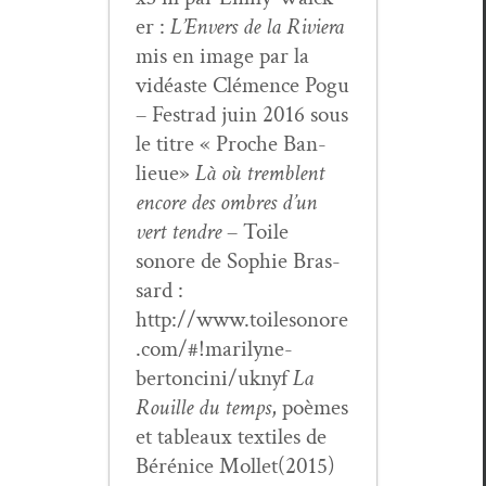
er :
L’Envers de la Riv­iera
mis en image par la
vidéaste Clé­mence Pogu
– Festrad juin 2016 sous
le titre « Proche Ban­
lieue»
Là où trem­blent
encore des ombres d’un
vert ten­dre
– Toile
sonore de Sophie Bras­
sard :
http://www.toilesonore
.com/#!marilyne-
bertoncini/uknyf
La
Rouille du temps
, poèmes
et tableaux tex­tiles de
Bérénice Mollet(2015)