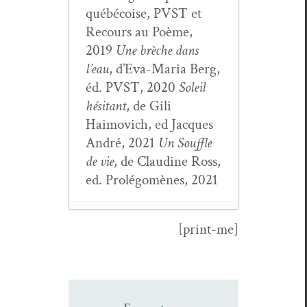
québé­coise, PVST et
Recours au Poème,
2019
Une brèche dans
l’eau
, d’E­va-Maria Berg,
éd. PVST, 2020
Soleil
hési­tant
, de Gili
Haimovich, ed Jacques
André, 2021
Un Souf­fle
de vie
, de Clau­dine Ross,
ed. Pro­lé­gomènes, 2021
[print-me]
Daniele Beghè,
La let­tre à Sil­via
- 6 mai 2025
Rossano Onano :