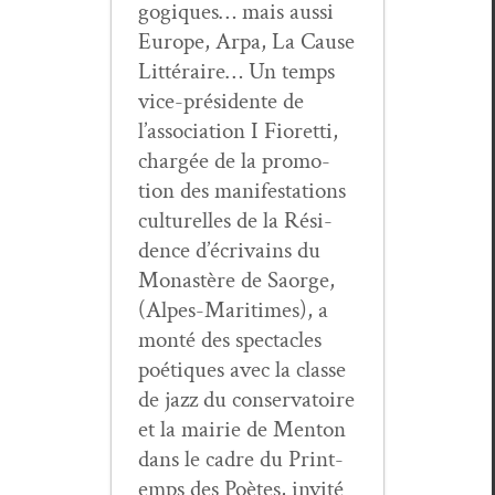
gogiques… mais aus­si
Europe, Arpa, La Cause
Lit­téraire… Un temps
vice-prési­dente de
l’association I Fioret­ti,
chargée de la pro­mo­
tion des man­i­fes­ta­tions
cul­turelles de la Rési­
dence d’écrivains du
Monastère de Saorge,
(Alpes-Mar­itimes), a
mon­té des spec­ta­cles
poé­tiques avec la classe
de jazz du con­ser­va­toire
et la mairie de Men­ton
dans le cadre du Print­
emps des Poètes, invité