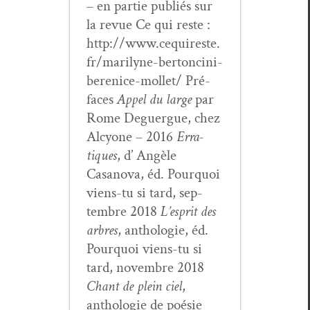
– en par­tie pub­liés sur
la revue Ce qui reste :
http://www.cequireste.
fr/marilyne-bertoncini-
berenice-mollet/ Pré­
faces
Appel du large
par
Rome Deguer­gue, chez
Alcy­one – 2016
Erra­
tiques
, d’ Angèle
Casano­va, éd. Pourquoi
viens-tu si tard, sep­
tem­bre 2018
L’esprit des
arbres
, antholo­gie, éd.
Pourquoi viens-tu si
tard, novem­bre 2018
Chant de plein ciel
,
antholo­gie de poésie