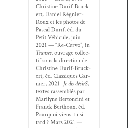
Chris­tine Durif-Bruck­
ert, Daniel Rég­nier-
Roux et les pho­tos de
Pas­cal Durif, éd. du
Petit Véhicule, juin
2021 — “Re-Cer­vo”, in
Trans­es
, ouvrage col­lec­
tif sous la direc­tion de
Chris­tine Durif-Bruck­
ert, éd. Clas­siques Gar­
nier, 2021 -
Je dis désirS
,
textes rassem­blés par
Mar­i­lyne Bertonci­ni et
Franck Berthoux, éd.
Pourquoi viens-tu si
tard ? Mars 2021 —