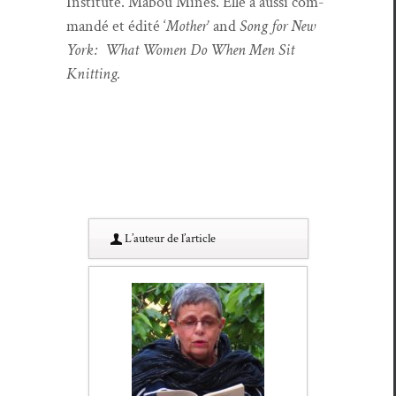
Insti­tute. Mabou Mines. Elle a aus­si com­
mandé et édité ‘
Moth­er
’ and
Song for New
York:
What Women Do When Men Sit
Knitting.
L’au­teur de l’article