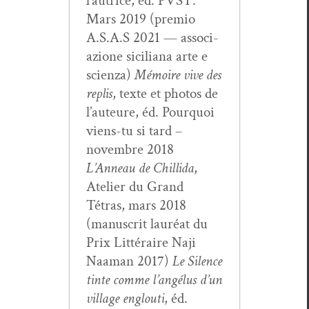
l’autrice, ed. PVST.
Mars 2019 (pre­mio
A.S.A.S 2021 — asso­ci­
azione sicil­iana arte e
scien­za)
Mémoire vive des
replis
, texte et pho­tos de
l’auteure, éd. Pourquoi
viens-tu si tard –
novem­bre 2018
L’Anneau de Chill­i­da
,
Ate­lier du Grand
Tétras, mars 2018
(man­u­scrit lau­réat du
Prix Lit­téraire Naji
Naa­man 2017)
Le Silence
tinte comme l’angélus d’un
vil­lage englouti
, éd.