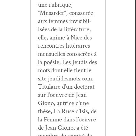
une rubrique,
“Musarder“, con­sacrée
aux femmes invis­i­bil­
isées de la lit­téra­ture,
elle, ani­me à Nice des
ren­con­tres lit­téraires
men­su­elles con­sacrées à
la poésie, Les Jeud­is des
mots dont elle tient le
site jeudidesmots.com.
Tit­u­laire d’un doc­tor­at
sur l’oeu­vre de Jean
Giono, autrice d’une
thèse, La Ruse d’I­sis, de
la Femme dans l’oeu­vre
de Jean Giono, a été
mem­bre du comité de