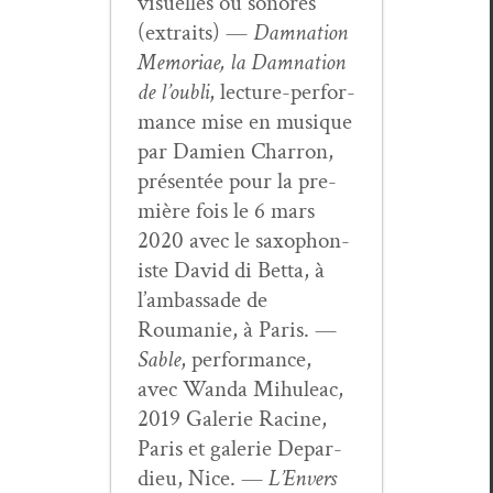
visuelles ou sonores
(extraits) —
Damna­tion
Memo­ri­ae, la Damna­tion
de l’ou­bli
, lec­ture-per­for­
mance mise en musique
par Damien Char­ron,
présen­tée pour la pre­
mière fois le 6 mars
2020 avec le sax­o­phon­
iste David di Bet­ta, à
l’am­bas­sade de
Roumanie, à Paris. —
Sable
, per­for­mance,
avec Wan­da Mihuleac,
2019 Galerie Racine,
Paris et galerie Depar­
dieu, Nice. —
L’En­vers