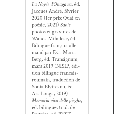
La Noyée d’On­a­gawa
, éd.
Jacques André, févri­er
2020 (1er prix Quai en
poésie, 2021)
Sable
,
pho­tos et gravures de
Wan­da Mihuleac, éd.
Bilingue français-alle­
mand par Eva-Maria
Berg, éd. Tran­signum,
mars 2019 (NISIP, édi­
tion bilingue français-
roumain, tra­duc­tion de
Sonia Elvire­anu, éd.
Ars Lon­ga, 2019)
Memo­ria viva delle pieghe
,
ed. bilingue, trad. de