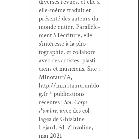
divers­es revues, et elle a
elle-même traduit et
présen­té des auteurs du
monde entier. Par­al­lèle­
ment à l’écri­t­ure, elle
s’in­téresse à la pho­
togra­phie, et col­la­bore
avec des artistes, plas­ti­
ciens et musi­ciens. Site :
Minotaur/A,
http://minotaura.unblo
g.fr * pub­li­ca­tions
récentes :
Son Corps
d’om­bre
, avec des col­
lages de Ghis­laine
Lejard, éd. Zin­zo­line,
mai 2021