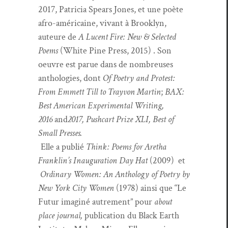
2017, Patri­cia Spears Jones, et une poète
afro-améri­caine, vivant à Brook­lyn,
auteure de
A Lucent Fire: New & Select­ed
Poems
(White Pine Press, 2015) . Son
oeu­vre est parue dans de nom­breuses
antholo­gies, dont
Of Poet­ry and Protest:
From Emmett Till to Trayvon Mar­tin
;
BAX:
Best Amer­i­can Exper­i­men­tal Writ­ing,
2016
and
2017, Push­cart Prize XLI, Best of
Small Presses.
Elle a pub­lié
Think: Poems for Aretha
Franklin’s Inau­gu­ra­tion Day Hat
(2009) et
Ordi­nary Women: An Anthol­o­gy of Poet­ry by
New York City Women
(1978) ain­si que “Le
Futur imag­iné autrement” pour
about
place jour­nal,
pub­li­ca­tion du Black Earth