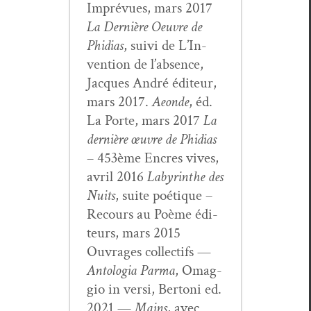
Imprévues, mars 2017
La Dernière Oeu­vre de
Phidias
, suivi de L’In­
ven­tion de l’ab­sence,
Jacques André édi­teur,
mars 2017.
Aeonde
, éd.
La Porte, mars 2017
La
dernière œuvre de Phidias
– 453ème Encres vives,
avril 2016
Labyrinthe des
Nuits
, suite poé­tique –
Recours au Poème édi­
teurs, mars 2015
Ouvrages col­lec­tifs —
Antolo­gia Par­ma
, Omag­
gio in ver­si, Bertoni ed.
2021 —
Mains
, avec