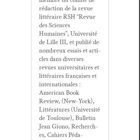
rédac­tion de la revue
lit­téraire RSH “Revue
des Sci­ences
Humaines”, Uni­ver­sité
de Lille III, et pub­lié de
nom­breux essais et arti­
cles dans divers­es
revues uni­ver­si­taires et
lit­téraires français­es et
inter­na­tionales :
Amer­i­can Book
Review, (New-York),
Lit­téra­tures (Uni­ver­sité
de Toulouse), Bul­letin
Jean Giono, Recherch­
es, Cahiers Péd­a­