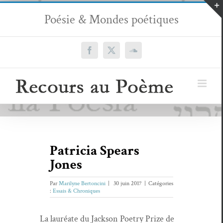
Passer
Poésie & Mondes poétiques
au
contenu
Facebook
X
SoundCloud
Patricia Spears
Jones
Par
Marilyne Bertoncini
|
30 juin 2017
|
Catégories
:
Essais & Chroniques
La lau­réate du Jack­son Poet­ry Prize de