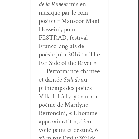
de la Riv­iera
mis en
musique par le com­
pos­i­teur Man­soor Mani
Hos­sei­ni, pour
FESTRAD, fes­ti­val
Fran­co-anglais de
poésie juin 2016 : « The
Far Side of the Riv­er »
— Per­for­mance chan­tée
et dan­sée
Sodade
au
print­emps des poètes
Vil­la 111 à Ivry : sur un
poème de Mar­i­lyne
Bertonci­ni, « L’homme
approx­i­matif », décor
voile peint et dess­iné, 6
x3 m par Emi­ly Wal­ck­