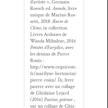
d’artiste », Ger­main
Roesch ed.
Aeonde
, livre
unique de Mari­no Ros­
set­ti, 2018
Æncre de
Chine
, in col­lec­tion
Livres Ardois­es de
Wan­da Mihuleac, 2016
Pen­sées d’Eury­dice
, avec
les dessins de Pierre
Rosin :
http://www.cequireste.
fr/marilyne-bertoncini-
pierre-rosin/
Île
, livre
pau­vre avec un col­lage
de Ghis­laine Lejard
(2016)
Pae­sine
, poème ,
sur un col­lage de Ghis­