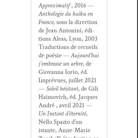
Approx­i­matif
, 2016 —
Antholo­gie du haiku en
France
, sous la direc­tion
de Jean Antoni­ni, édi­
tions Aleas, Lyon, 2003
Tra­duc­tions de recueils
de poésie —
Aujour­d’hui
j’embrasse un arbre
, de
Gio­van­na Iorio, éd.
Imprévues, juil­let 2021
—
Soleil hési­tant
, de Gili
Haimovich, éd. Jacques
André , avril 2021 —
Un Instant d’é­ter­nité
,
Nel­lo Spazio d’un
istante, Anne-Marie