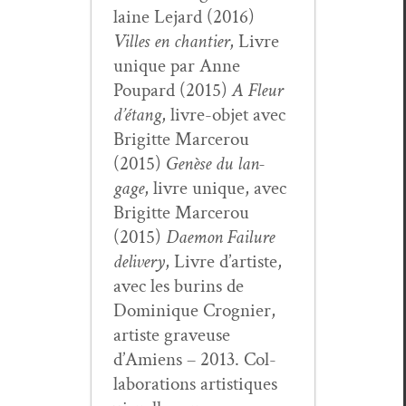
laine Lejard (2016)
Villes en chantier
, Livre
unique par Anne
Poupard (2015)
A Fleur
d’é­tang
, livre-objet avec
Brigitte Marcer­ou
(2015)
Genèse du lan­
gage
, livre unique, avec
Brigitte Marcer­ou
(2015)
Dae­mon Fail­ure
deliv­ery
, Livre d’artiste,
avec les burins de
Dominique Crog­nier,
artiste graveuse
d’Amiens – 2013. Col­
lab­o­ra­tions artis­tiques