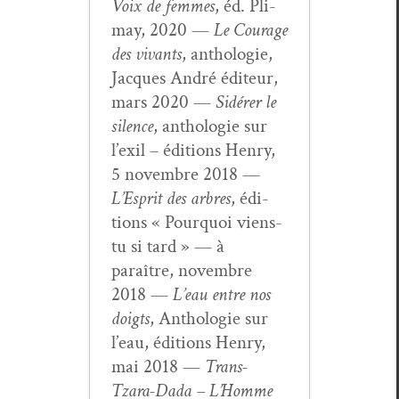
Voix de femmes
, éd. Pli­
may, 2020 —
Le Courage
des vivants
, antholo­gie,
Jacques André édi­teur,
mars 2020 —
Sidér­er le
silence
, antholo­gie sur
l’exil – édi­tions Hen­ry,
5 novem­bre 2018 —
L’Esprit des arbres
, édi­
tions « Pourquoi viens-
tu si tard » — à
paraître, novem­bre
2018 —
L’eau entre nos
doigts
, Antholo­gie sur
l’eau, édi­tions Hen­ry,
mai 2018 —
Trans-
Tzara-Dada – L’Homme