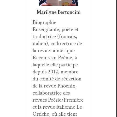
Marilyne Bertoncini
Biogra­phie
Enseignante, poète et
tra­duc­trice (français,
ital­ien), codi­rec­trice de
la revue numérique
Recours au Poème, à
laque­lle elle par­ticipe
depuis 2012, mem­bre
du comité de rédac­tion
de la revue Phoenix,
col­lab­o­ra­trice des
revues Poésie/Première
et la revue ital­i­enne Le
Ortiche, où elle tient