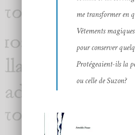
me trans­former en q
Vête­ments mag­iques 
pour con­serv­er quel
Pro­tégeaient-ils la 
ou celle de
Suzon
?