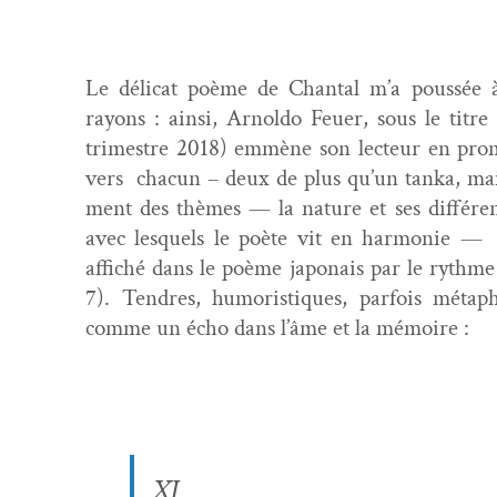
Le déli­cat poème de Chan­tal m’a poussée à
rayons : ain­si, Arnol­do Feuer, sous le titre
trimestre 2018) emmène son lecteur en prom­
vers cha­cun – deux de plus qu’un tan­ka, mais
ment des thèmes — la nature et ses dif­férent
avec lesquels le poète vit en har­monie — e
affiché dans le poème japon­ais par le rythme
7). Ten­dres, humoris­tiques, par­fois méta­ph
comme un écho dans l’âme et la mémoire :
XI