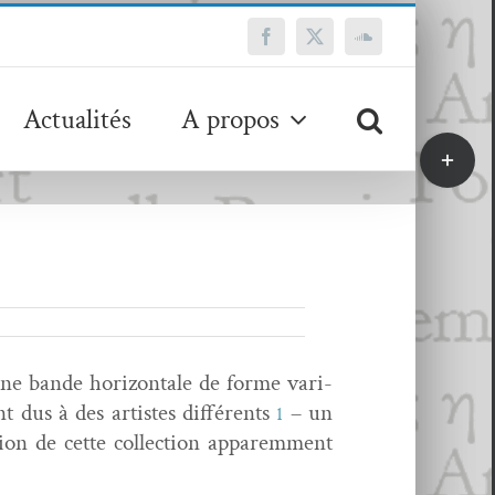
Facebook
X
SoundCloud
Actualités
A propos
Bascule
de
la
zone
de
la
barre
coulissa
ne bande hor­i­zon­tale de forme vari­
t dus à des artistes dif­férents
– un
1
ion de cette col­lec­tion apparem­ment