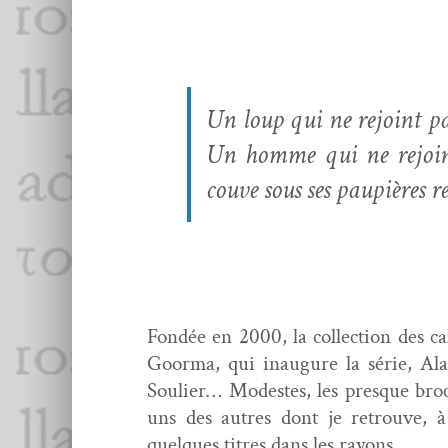
Un loup qui ne rejoint pas
Un homme qui ne rejoint
cou­ve sous ses paupières 
Fondée en 2000, la col­lec­tion des ca
Goor­ma, qui inau­gure la série, A
Souli­er… Mod­estes, les presque broch
uns des autres dont je retrou­ve, à l
quelques titres dans les rayons.