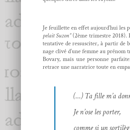
Je feuil­lette en effet aujour­d’hui 
pelait Suzon”
(2ème trimestre 2018). Po
ten­ta­tive de ressus­citer, à par­tir 
nage clivé d’une femme au prénom trop
Bovary, mais une per­son­ne par­fait
retrace une nar­ra­trice toute en empa
(…) Ta fille m’a don­n
Je n’ose les porter,
comme si un sor­tilèg