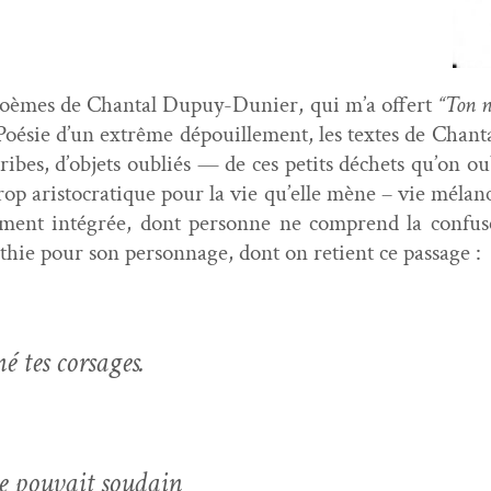
les poèmes de Chan­tal Dupuy-Dunier, qui m’a offert
“Ton n
ésie d’un extrême dépouille­ment, les textes de Chan­tal t
de bribes, d’ob­jets oubliés — de ces petits déchets qu’on 
 aris­to­cra­tique pour la vie qu’elle mène – vie mélan
e­ment inté­grée, dont per­son­ne ne com­prend la con­fu
thie pour son per­son­nage, dont on retient ce passage :
é tes corsages.
e pou­vait soudain