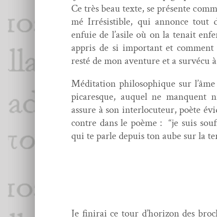
Ce très beau texte, se présente comme 
mé Irré­sistible, qui annonce tout de
enfuie de l’asile où on la tenait enfe
appris de si impor­tant et com­ment
resté de mon aven­ture et a survécu 
Médi­ta­tion philosophique sur l’âme 
picaresque, auquel ne man­quent ni
assure à son inter­locu­teur, poète év
con­tre dans le poème : “je suis souf­
qui te par­le depuis ton aube sur la ter
Je fini­rai ce tour d’hori­zon des br