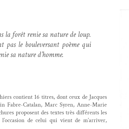
 la forêt renie sa nature de loup.
 pas le boulever­sant poème qui
renie sa nature d’homme.
hiers con­tient 16 titres, dont ceux de Jacques
lain Fab­re-Cata­lan, Marc Syren, Anne-Marie
ures pro­posent des textes très dif­férents les
’oc­ca­sion de celui qui vient de m’ar­riv­er,