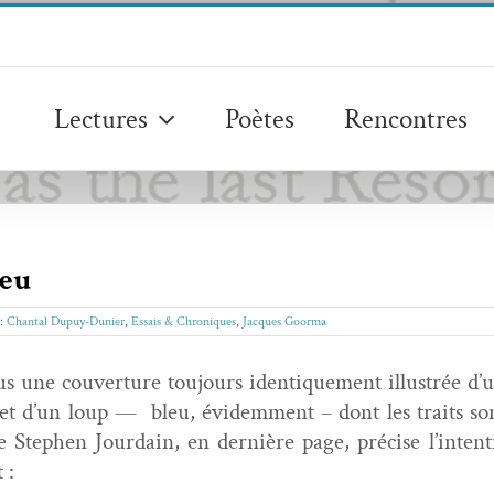
Lectures
Poètes
Rencontres
leu
 :
Chantal Dupuy-Dunier
,
Essais & Chroniques
,
Jacques Goorma
une cou­ver­ture tou­jours iden­tique­ment illus­trée d’u
, et d’un loup — bleu, évidem­ment – dont les traits son
Stephen Jour­dain, en dernière page, pré­cise l’in­ten­t
 :