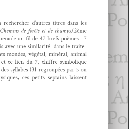
 rechercher d’autres titres dans les
Chemins de forêts et de champs,
(2ème
e­nade au fil de 47 brefs poèmes : 7
 avec une sim­i­lar­ité dans le traite­
s mon­des, végé­tal, minéral, ani­mal
t ce lien du 7, chiffre sym­bol­ique
 des syl­labes (31 regroupées par 5 ou
ysiques, ces petits sep­tains lais­sent