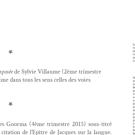
*
­posée
de Sylvie Vil­laume (2ème trimestre
mime dans tous les sens celles des voies
*
s Goor­ma (4ème trimestre 2015) sous-titré
cita­tion de l’Epître de Jacques sur la langue.