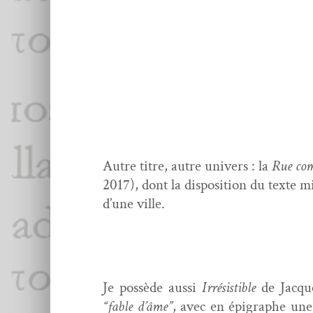
Autre titre, autre univers : la
Rue com
2017), dont la dis­po­si­tion du texte 
d’une ville.
Je pos­sède aus­si
Irré­sistible
de Jacque
“fable d’âme”
, avec en épigraphe une 