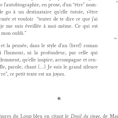
l’au­to­bi­ogra­phie, en prose, d’un “être” nom­
 go à un des­ti­nataire qu’elle tutoie, s’être
r­mée et vouloir “ten­ter de te dire ce que j’ai
 je me suis éveil­lée à moi-même. Ce qui est
à mon oubli.”
et la pen­sée, dans le style d’un (bref) roman
 l’hu­mour, ni la pro­fondeur, par celle qui
idem­ment, qu’elle inspire, accom­pa­gne et ren­
fle, parole, chant (…) Je suis le grand silence
re”, ce petit texte est un joyau.
*
ochures du Loup bleu en citant le
Deuil du singe
, de Mar