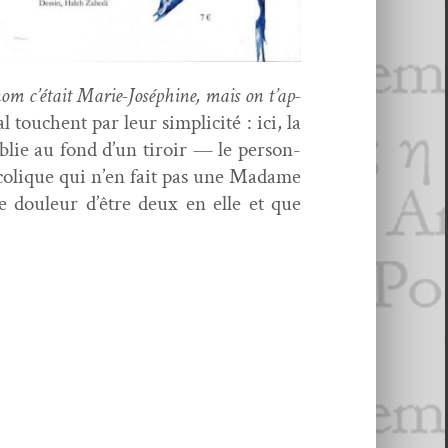
om c’é­tait Marie-Joséphine, mais on t’ap­
ouchent par leur sim­plic­ité : ici, la
oublie au fond d’un tiroir — le per­son­
­col­ique qui n’en fait pas une Madame
se douleur d’être deux en elle et que