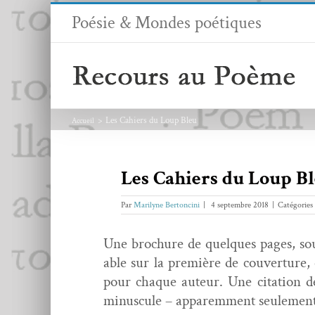
Passer
Poésie & Mondes poétiques
au
contenu
Les Cahiers du Loup Bleu
Accueil
Les Cahiers du Loup B
Par
Marilyne Bertoncini
|
4 septembre 2018
|
Catégories
Une brochure de quelques pages, sous 
able sur la pre­mière de cou­ver­ture
pour chaque auteur. Une cita­tion de 
minus­cule – apparem­ment seulement