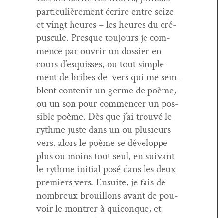
par­ti­c­ulière­ment écrire entre seize
et vingt heures – les heures du cré­
pus­cule. Presque tou­jours je com­
mence par ouvrir un dossier en
cours d’esquiss­es, ou tout sim­ple­
ment de bribes de vers qui me sem­
blent con­tenir un germe de poème,
ou un son pour com­mencer un pos­
si­ble poème. Dès que j’ai trou­vé le
rythme juste dans un ou plusieurs
vers, alors le poème se développe
plus ou moins tout seul, en suiv­ant
le rythme ini­tial posé dans les deux
pre­miers vers. Ensuite, je fais de
nom­breux brouil­lons avant de pou­
voir le mon­tr­er à quiconque, et