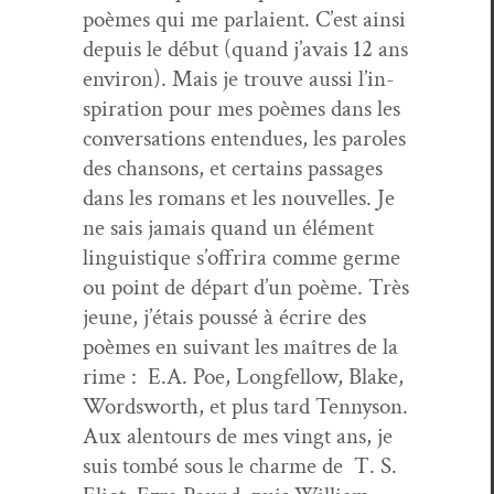
poèmes qui me par­laient. C’est ain­si
depuis le début (quand j’avais 12 ans
env­i­ron). Mais je trou­ve aus­si l’in­
spi­ra­tion pour mes poèmes dans les
con­ver­sa­tions enten­dues, les paroles
des chan­sons, et cer­tains pas­sages
dans les romans et les nou­velles. Je
ne sais jamais quand un élé­ment
lin­guis­tique s’of­frira comme germe
ou point de départ d’un poème. Très
jeune, j’é­tais poussé à écrire des
poèmes en suiv­ant les maîtres de la
rime : E.A. Poe, Longfel­low, Blake,
Wordsworth, et plus tard Ten­nyson.
Aux alen­tours de mes vingt ans, je
suis tombé sous le charme de T. S.