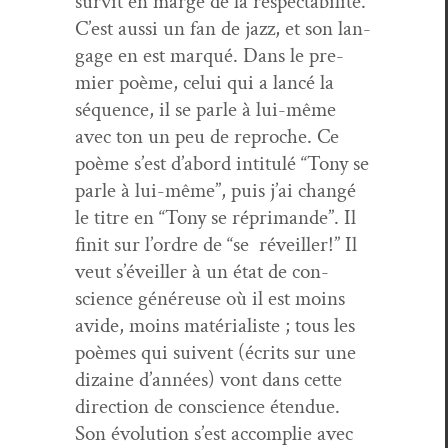
survit en marge de la respectabil­ité.
C’est aus­si un fan de jazz, et son lan­
gage en est mar­qué. Dans le pre­
mier poème, celui qui a lancé la
séquence, il se par­le à lui-même
avec ton un peu de reproche. Ce
poème s’est d’abord inti­t­ulé “Tony se
par­le à lui-même”, puis j’ai changé
le titre en “Tony se rép­ri­mande”. Il
finit sur l’or­dre de “se réveiller!” Il
veut s’éveiller à un état de con­
science généreuse où il est moins
avide, moins matéri­al­iste ; tous les
poèmes qui suiv­ent (écrits sur une
dizaine d’an­nées) vont dans cette
direc­tion de con­science éten­due.
Son évo­lu­tion s’est accom­plie avec