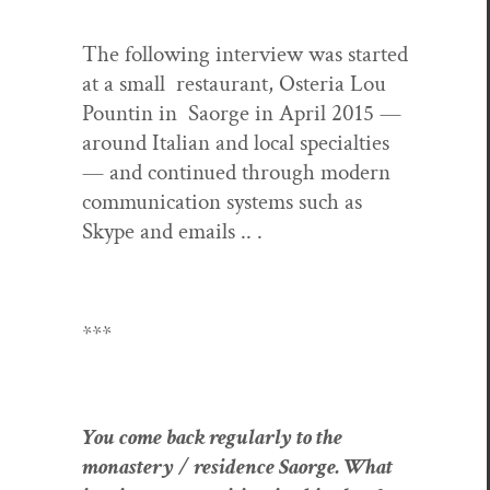
The fol­low­ing inter­view was start­ed
at a small restau­rant, Oste­ria Lou
Pountin in Saorge in April 2015 —
around Ital­ian and local spe­cial­ties
— and con­tin­ued through mod­ern
com­mu­ni­ca­tion sys­tems such as
Skype and emails .. .
***
You come back reg­u­lar­ly to the
monastery / res­i­dence Saorge. What