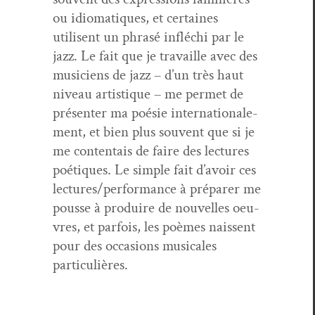
ou idioma­tiques, et cer­taines
utilisent un phrasé infléchi par le
jazz. Le fait que je tra­vaille avec des
musi­ciens de jazz – d’un très haut
niveau artis­tique – me per­met de
présen­ter ma poésie inter­na­tionale­
ment, et bien plus sou­vent que si je
me con­tentais de faire des lec­tures
poé­tiques. Le sim­ple fait d’avoir ces
lectures/performance à pré­par­er me
pousse à pro­duire de nou­velles oeu­
vres, et par­fois, les poèmes nais­sent
pour des occa­sions musi­cales
particulières.