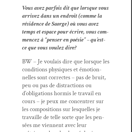
Vous avez par­fois dit que lorsque vous
arrivez dans un endroit (comme la
rési­dence de Saorge) où vous avez
temps et espace pour écrire, vous com­
mencez à “penser en poésie” – qu’est-
ce que vous voulez dire?
BW – Je voulais dire que lorsque les
con­di­tions physiques et émo­tion­
nelles sont cor­rectes – pas de bruit,
peu ou pas de dis­trac­tions ou
d’oblig­a­tions hormis le tra­vail en
cours – je peux me con­cen­tr­er sur
les com­po­si­tions sur lesquelles je
tra­vaille de telle sorte que les pen­
sées me vien­nent avec leur