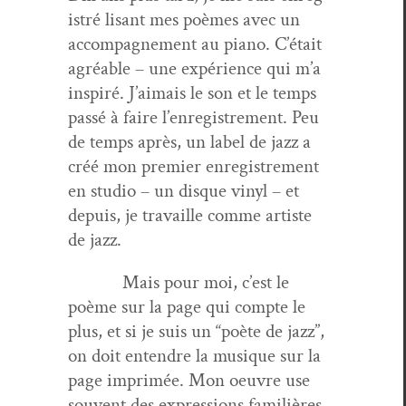
istré lisant mes poèmes avec un
accom­pa­g­ne­ment au piano. C’é­tait
agréable – une expéri­ence qui m’a
inspiré. J’aimais le son et le temps
passé à faire l’en­reg­istrement. Peu
de temps après, un label de jazz a
créé mon pre­mier enreg­istrement
en stu­dio – un disque vinyl – et
depuis, je tra­vaille comme artiste
de jazz.
Mais pour moi, c’est le
poème sur la page qui compte le
plus, et si je suis un “poète de jazz”,
on doit enten­dre la musique sur la
page imprimée. Mon oeu­vre use
sou­vent des expres­sions famil­ières