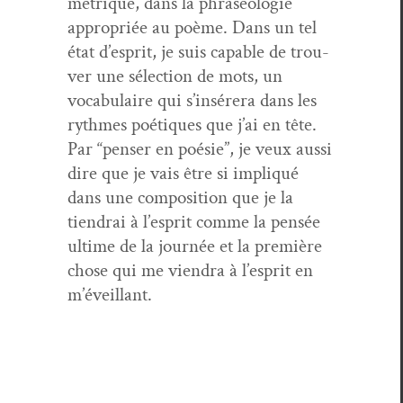
métrique, dans la phraséolo­gie
appro­priée au poème. Dans un tel
état d’e­sprit, je suis capa­ble de trou­
ver une sélec­tion de mots, un
vocab­u­laire qui s’in­sér­era dans les
rythmes poé­tiques que j’ai en tête.
Par “penser en poésie”, je veux aus­si
dire que je vais être si impliqué
dans une com­po­si­tion que je la
tiendrai à l’e­sprit comme la pen­sée
ultime de la journée et la pre­mière
chose qui me vien­dra à l’e­sprit en
m’éveillant.