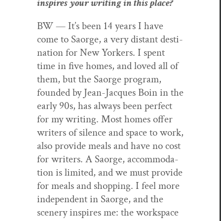
inspires your writ­ing in this place?
BW — It’s been 14 years I have
come to Saorge, a very dis­tant des­ti­
na­tion for New York­ers. I spent
time in five homes, and loved all of
them, but the Saorge pro­gram,
found­ed by Jean-Jacques Boin in the
ear­ly 90s, has always been per­fect
for my writ­ing. Most homes offer
writ­ers of silence and space to work,
also pro­vide meals and have no cost
for writ­ers. A Saorge, accom­mo­da­
tion is lim­it­ed, and we must pro­vide
for meals and shop­ping. I feel more
inde­pen­dent in Saorge, and the
scenery inspires me: the work­space