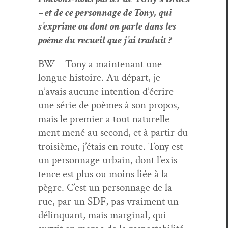
– et de ce per­son­nage de Tony, qui
s’ex­prime ou dont on par­le dans les
poème du recueil que j’ai traduit ?
BW – Tony a main­tenant une
longue his­toire. Au départ, je
n’avais aucune inten­tion d’écrire
une série de poèmes à son pro­pos,
mais le pre­mier a tout naturelle­
ment mené au sec­ond, et à par­tir du
troisième, j’é­tais en route. Tony est
un per­son­nage urbain, dont l’ex­is­
tence est plus ou moins liée à la
pègre. C’est un per­son­nage de la
rue, par un SDF, pas vrai­ment un
délin­quant, mais mar­gin­al, qui