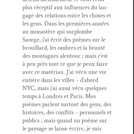
plus récep­tif aux influ­ences du lan­
gage des rela­tions entre les choses et
les gens. Dans les pre­mières années
au monastère qui sur­plombe
Saorge, j’ai écrit des poèmes sur le
brouil­lard, les ombres et la beauté
des mon­tagnes alen­tour ; mais c’est
à peu près tout ce que je peux faire
avec ce matéri­au. J’ai vécu une vie
entière dans les villes – d’abord
NYC, mais j’ai aus­si vécu quelques
temps à Lon­dres et Paris. Mes
poèmes par­lent surtout des gens, des
his­toires, des con­flits – per­son­nels et
publics ; mais quand un poème sur
le paysage se laisse écrire, je suis