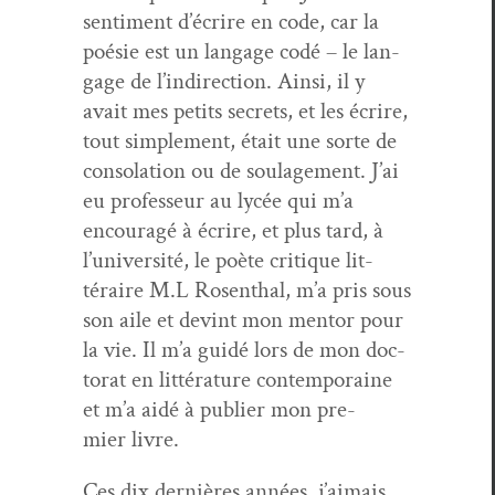
sen­ti­ment d’écrire en code, car la
poésie est un lan­gage codé – le lan­
gage de l’indi­rec­tion. Ain­si, il y
avait mes petits secrets, et les écrire,
tout sim­ple­ment, était une sorte de
con­so­la­tion ou de soulage­ment. J’ai
eu pro­fesseur au lycée qui m’a
encour­agé à écrire, et plus tard, à
l’u­ni­ver­sité, le poète cri­tique lit­
téraire M.L Rosen­thal, m’a pris sous
son aile et devint mon men­tor pour
la vie. Il m’a guidé lors de mon doc­
tor­at en lit­téra­ture con­tem­po­raine
et m’a aidé à pub­li­er mon pre­
mier livre.
Ces dix dernières années, j’aimais