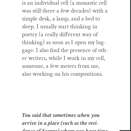
is an indi­vid­ual cell (a monas­tic cell
was still there a few decades) with a
sim­ple desk, a lamp, and a bed to
sleep. I usu­al­ly start think­ing in
poet­ry (a real­ly dif­fer­ent way of
think­ing) as soon as I open my lug­
gage. I also find the pres­ence of oth­
er writ­ers, while I work in my cell,
some­one, a few meters from me,
also work­ing on his compositions.
You said that some­times when you
arrive in a place (such as the res­i­
dence of Saorge) where you have time