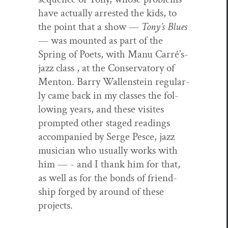
have actu­al­ly arrest­ed the kids, to
the point that a show —
Tony’s Blues
— was mount­ed as part of the
Spring of Poets, with Manu Car­ré’s­
jazz class , at the Con­ser­va­to­ry of
Men­ton. Bar­ry Wal­len­stein reg­u­lar­
ly came back in my class­es the fol­
low­ing years, and these vis­ites
prompt­ed oth­er staged read­ings
accom­pa­nied by Serge Pesce, jazz
musi­cian who usu­al­ly works with
him — - and I thank him for that,
as well as for the bonds of friend­
ship forged by around of these
projects.