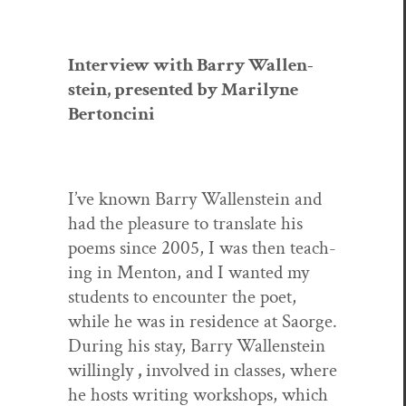
Inter­view with Bar­ry Wal­len­
stein, pre­sent­ed by Mar­i­lyne
Bertoncini
I’ve known Bar­ry Wal­len­stein and
had the plea­sure to trans­late his
poems since 2005, I was then teach­
ing in Men­ton, and I want­ed my
stu­dents to encounter the poet,
while he was in res­i­dence at Saorge.
Dur­ing his stay, Bar­ry Wal­len­stein
will­ing­ly
,
involved in class­es, where
he hosts writ­ing work­shops, which