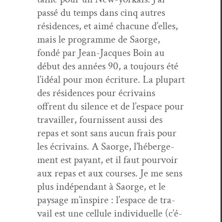
passé du temps dans cinq autres
rési­dences, et aimé cha­cune d’elles,
mais le pro­gramme de Saorge,
fondé par Jean-Jacques Boin au
début des années 90, a tou­jours été
l’idéal pour mon écri­t­ure. La plu­part
des rési­dences pour écrivains
offrent du silence et de l’e­space pour
tra­vailler, four­nissent aus­si des
repas et sont sans aucun frais pour
les écrivains. A Saorge, l’héberge­
ment est payant, et il faut pour­voir
aux repas et aux cours­es. Je me sens
plus indépen­dant à Saorge, et le
paysage m’in­spire : l’e­space de tra­
vail est une cel­lule indi­vidu­elle (c’é­