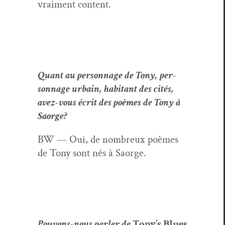
vrai­ment content.
Quant au per­son­nage de Tony, per­
son­nage urbain, habi­tant des cités,
avez-vous écrit des poèmes de Tony à
Saorge?
BW — Oui, de nom­breux poèmes
de Tony sont nés à Saorge.
Pou­vons-nous par­ler de
Tony’s Blues