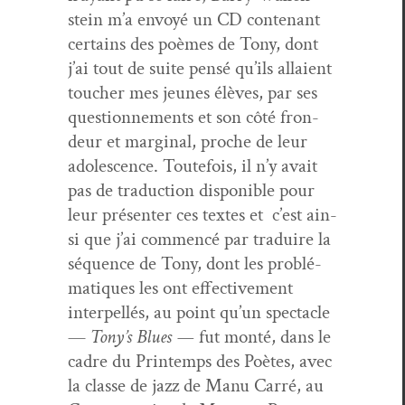
stein m’a envoyé un CD con­tenant
cer­tains des poèmes de Tony, dont
j’ai tout de suite pen­sé qu’ils allaient
touch­er mes jeunes élèves, par ses
ques­tion­nements et son côté fron­
deur et mar­gin­al, proche de leur
ado­les­cence. Toute­fois, il n’y avait
pas de tra­duc­tion disponible pour
leur présen­ter ces textes et c’est ain­
si que j’ai com­mencé par traduire la
séquence de Tony, dont les prob­lé­
ma­tiques les ont effec­tive­ment
inter­pel­lés, au point qu’un spec­ta­cle
—
Tony’s Blues —
fut mon­té, dans le
cadre du Print­emps des Poètes, avec
la classe de jazz de Manu Car­ré, au