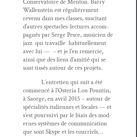
Con­ser­va­toire de Men­ton. Bar­ry
Wal­len­stein est régulière­ment
revenu dans mes class­es, sus­ci­tant
d’autres spec­ta­cles-lec­tures accom­
pa­g­nés par Serge Pesce, musi­cien de
jazz qui tra­vaille habituelle­ment
avec lui — – et je l’en remer­cie,
ain­si que des liens d’ami­tié qui se
sont tis­sés autour de ces projets.
L’en­tre­tien qui suit a été
com­mencé à l’Os­te­ria Lou Pountin,
à Saorge, en avril 2015 – autour de
spé­cial­ités ital­i­ennes et locales — et
s’est pour­suivi par le biais des mod­
ernes sys­tèmes de com­mu­ni­ca­tion
que sont Skype et les courriels…