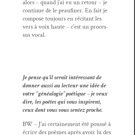
alors – quand j’ai eu un retour – je
con­tin­ue de le peaufin­er. En fait je
com­pose tou­jours en réc­i­tant les
vers à voix haute – c’est un proces­
sus vocal.
Je pense qu’il serait intéres­sant de
don­ner aus­si au lecteur une idée de
votre “généalo­gie” poé­tique – je veux
dire, les poètes qui vous inspirent,
ceux dont vous vous sen­tez proche.
BW – J’ai cer­taine­ment été poussé à
écrire des poèmes après avoir lu des