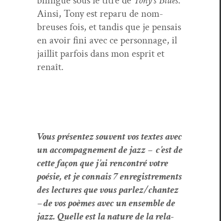
bilingue sous le titre de
Tony’s Blues
.
Ain­si, Tony est reparu de nom­
breuses fois, et tan­dis que je pen­sais
en avoir fini avec ce per­son­nage, il
jail­lit par­fois dans mon esprit et
renaît.
Vous présen­tez sou­vent vos textes avec
un accom­pa­g­ne­ment de jazz – c’est de
cette façon que j’ai ren­con­tré votre
poésie, et je con­nais 7 enreg­istrements
des lec­tures que vous parlez/chantez
– de vos poèmes avec un ensem­ble de
jazz. Quelle est la nature de la rela­