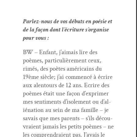
Par­lez-nous de vos débuts en poésie et
de la façon dont l’écri­t­ure s’or­gan­ise
pour vous :
BW – Enfant, j’aimais lire des
poèmes, par­ti­c­ulière­ment ceux,
rimés, des poètes améri­cains du
19ème siè­cle; j’ai com­mencé à écrire
aux alen­tours de 12 ans. Ecrire des
poèmes était une façon d’ex­primer
mes sen­ti­ments d’isole­ment ou d’al­
ié­na­tion au sein de ma famille – je
savais que mes par­ents – s’ils décou­
vraient jamais les petits poèmes – ne
les com­prendraient pas. J’avais le