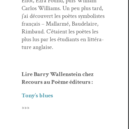
Eliot, Ezra Pound, puis William
Car­los Williams. Un peu plus tard,
j’ai décou­vert les poètes sym­bol­istes
français – Mal­lar­mé, Baude­laire,
Rim­baud. C’é­taient les poètes les
plus lus par les étu­di­ants en lit­téra­
ture anglaise.
Lire Bar­ry Wal­len­stein chez
Recours au Poème éditeurs :
Tony’s blues
***