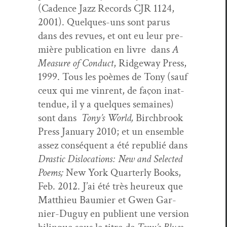
(Cadence Jazz Records CJR 1124,
2001). Quelques-uns sont parus
dans des revues, et ont eu leur pre­
mière pub­li­ca­tion en livre dans
A
Mea­sure of Con­duct
, Ridge­way Press,
1999. Tous les poèmes de Tony (sauf
ceux qui me vin­rent, de façon inat­
ten­due, il y a quelques semaines)
sont dans
Tony’s World,
Birch­brook
Press Jan­u­ary 2010; et un ensem­ble
assez con­séquent a été repub­lié dans
Dras­tic Dis­lo­ca­tions: New and Select­ed
Poems;
New York Quar­ter­ly Books,
Feb. 2012. J’ai été très heureux que
Matthieu Bau­mi­er et Gwen Gar­
nier-Duguy en pub­lient une ver­sion