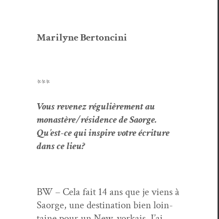
Mar­i­lyne Bertoncini
***
Vous revenez régulière­ment au
monastère/résidence de Saorge.
Qu’est-ce qui inspire votre écri­t­ure
dans ce lieu?
BW – Cela fait 14 ans que je viens à
Saorge, une des­ti­na­tion bien loin­
taine pour un New-yorkais. J’ai