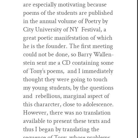
are espe­cial­ly moti­vat­ing because
poems of the stu­dents are pub­lished
in the annu­al vol­ume of Poet­ry by
City Uni­ver­si­ty of NY Fes­ti­val, a
great poet­ic man­i­fes­ta­tion of which
he is the founder. The first meet­ing
could not be done, so Bar­ry Wal­len­
stein sent me a CD con­tain­ing some
of Tony’s poems, and I imme­di­ate­ly
thought they were going to touch
my young stu­dents, by the ques­tions
and rebel­lious, mar­gin­al aspect of
this charar­c­ter, close to ado­les­cence.
How­ev­er, there was no trans­la­tion
avail­able to present these texts and
thus I began by trans­lat­ing the
sequence of Tony, whose prob­lems