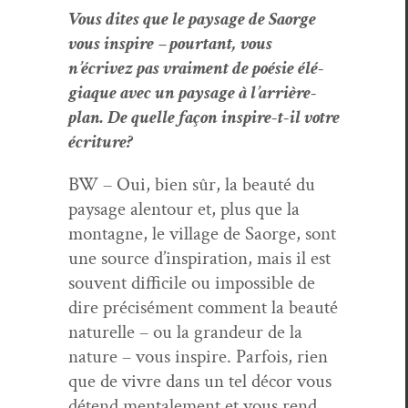
Vous dites que le paysage de Saorge
vous inspire – pour­tant, vous
n’écrivez pas vrai­ment de poésie élé­
giaque avec un paysage à l’ar­rière-
plan. De quelle façon inspire-t-il votre
écriture?
BW – Oui, bien sûr, la beauté du
paysage alen­tour et, plus que la
mon­tagne, le vil­lage de Saorge, sont
une source d’in­spi­ra­tion, mais il est
sou­vent dif­fi­cile ou impos­si­ble de
dire pré­cisé­ment com­ment la beauté
naturelle – ou la grandeur de la
nature – vous inspire. Par­fois, rien
que de vivre dans un tel décor vous
détend men­tale­ment et vous rend