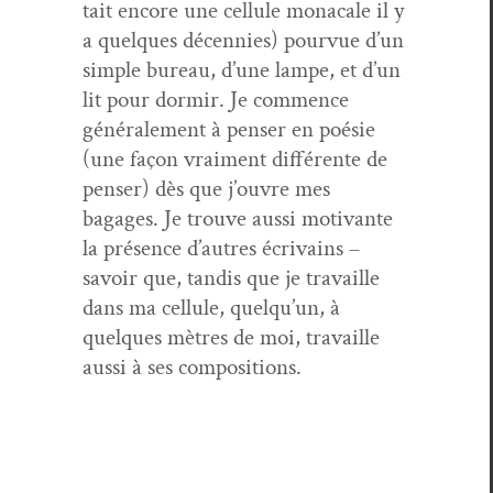
tait encore une cel­lule monacale il y
a quelques décen­nies) pourvue d’un
sim­ple bureau, d’une lampe, et d’un
lit pour dormir. Je com­mence
générale­ment à penser en poésie
(une façon vrai­ment dif­férente de
penser) dès que j’ou­vre mes
bagages. Je trou­ve aus­si moti­vante
la présence d’autres écrivains –
savoir que, tan­dis que je tra­vaille
dans ma cel­lule, quelqu’un, à
quelques mètres de moi, tra­vaille
aus­si à ses compositions.