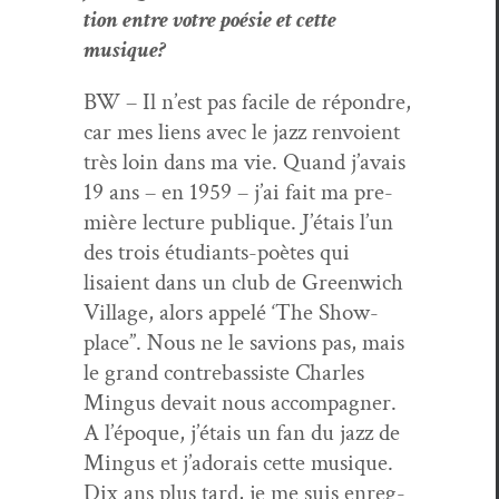
tion entre votre poésie et cette
musique?
BW – Il n’est pas facile de répon­dre,
car mes liens avec le jazz ren­voient
très loin dans ma vie. Quand j’avais
19 ans – en 1959 – j’ai fait ma pre­
mière lec­ture publique. J’é­tais l’un
des trois étu­di­ants-poètes qui
lisaient dans un club de Green­wich
Vil­lage, alors appelé ‘The Show­
place”. Nous ne le savions pas, mais
le grand con­tre­bassiste Charles
Min­gus devait nous accom­pa­g­n­er.
A l’époque, j’é­tais un fan du jazz de
Min­gus et j’ado­rais cette musique.
Dix ans plus tard, je me suis enreg­