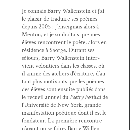
Je con­nais Bar­ry Wal­len­stein et j’ai
le plaisir de traduire ses poèmes
depuis 2005 : j’en­seignais alors à
Men­ton, et je souhaitais que mes
élèves ren­con­trent le poète, alors en
rési­dence à Saorge. Durant ses
séjours, Bar­ry Wal­len­stein inter­
vient volon­tiers dans les class­es, où
il ani­me des ate­liers d’écri­t­ure, d’au­
tant plus moti­vants que les poèmes
des élèves sont ensuite pub­liés dans
le recueil annuel du
Poet­ry Fes­ti­val
de
l’U­ni­ver­sité de New York, grande
man­i­fes­ta­tion poé­tique dont il est le
fon­da­teur. La pre­mière ren­con­tre
n’ayant pu se faire, Bar­ry Wal­len­