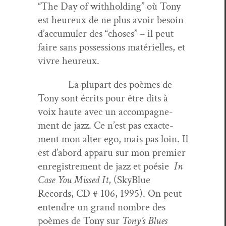
“The Day of with­hold­ing” où Tony
est heureux de ne plus avoir besoin
d’ac­cu­muler des “choses” – il peut
faire sans pos­ses­sions matérielles, et
vivre heureux.
La plu­part des poèmes de
Tony sont écrits pour être dits à
voix haute avec un accom­pa­g­ne­
ment de jazz. Ce n’est pas exacte­
ment mon alter ego, mais pas loin. Il
est d’abord apparu sur mon pre­mier
enreg­istrement de jazz et poésie
In
Case You Missed It
, (Sky­Blue
Records, CD # 106, 1995). On peut
enten­dre un grand nom­bre des
poèmes de Tony sur
Tony’s Blues