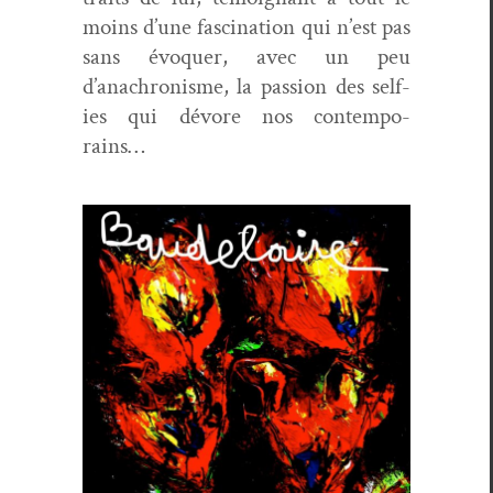
moins d’une fas­ci­na­tion qui n’est pas
sans évo­quer, avec un peu
d’anachro­nisme, la pas­sion des self­
ies qui dévore nos con­tem­po­
rains…