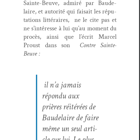
Sainte-Beuve, admiré par Baude­
laire, et autorité qui fai­sait les répu­
ta­tions lit­téraires, ne le cite pas et
ne s’in­téresse à lui qu’au moment du
procès, ain­si que l’écrit Mar­cel
Proust dans son
Con­tre Sainte-
Beuve :
il n’a jamais
répon­du aux
prières réitérées de
Baude­laire de faire
même un seul arti­
cle sur lui. Le plus