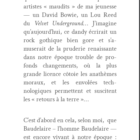
artistes « mau­dits » de ma jeunesse
— un David Bowie, un Lou Reed
du
Vel­vet Under­ground
… J’imag­ine
qu’au­jour­d’hui, ce dandy écrirait un
rock goth­ique bien gore et s’a­
muserait de la prud­erie renais­sante
dans notre époque trou­ble de pro­
fonds change­ments, où la plus
grande licence côtoie les anathèmes
moraux, et les envolées tech­
nologiques per­me­t­tent et sus­ci­tent
les « retours à la terre »…
C’est d’abord en cela, selon moi, que
Baude­laire – l’homme Baude­laire —
est encore vivant à notre époque :