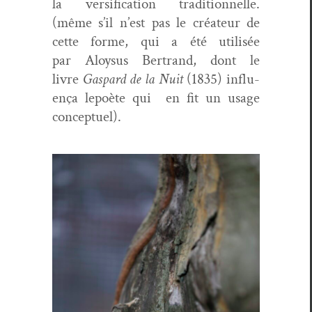
la ver­si­fi­ca­tion tra­di­tion­nelle.
(même s’il n’est pas le créa­teur de
cette forme, qui a été util­isée
par Aloy­sus Bertrand, dont le
livre
Gas­pard de la Nuit
(1835) influ­
ença lep­oète qui en fit un usage
conceptuel).