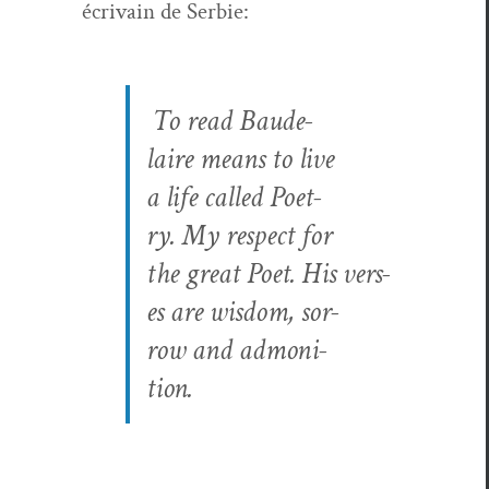
écrivain de Ser­bie:
To read Baude­
laire means to live
a life called Poet­
ry. My respect for
the great Poet. His vers­
es are wis­dom, sor­
row and admo­ni­
tion.