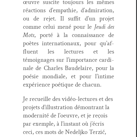
œuvre sus­cite tou­jours les mêmes
réac­tions d’empathie, d’ad­mi­ra­tion,
ou de rejet. Il suf­fit d’un pro­jet
comme celui mené pour le
Jeu­di des
Mots
, porté à la con­nais­sance de
poètes inter­na­tionaux, pour qu’af­
flu­ent les lec­tures et les
témoignages sur l’im­por­tance car­di­
nale de Charles Baude­laire, pour la
poésie mon­di­ale, et pour l’in­time
expéri­ence poé­tique de chacun.
Je recueille des vidéo-lec­tures et des
pro­jets d’il­lus­tra­tion démon­trant la
moder­nité de l’oeu­vre, et je reçois
par exem­ple, à l’in­stant où j’écris
ceci, ces mots de Nedeljko Terz­ić,