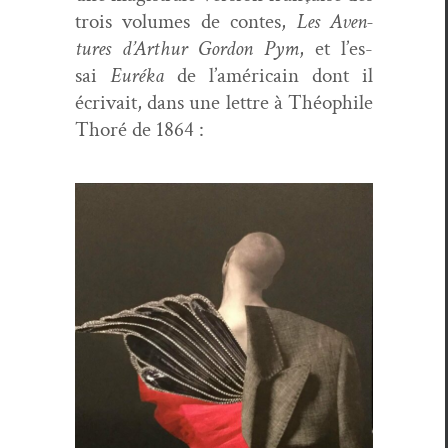
trois vol­umes de con­tes,
Les Aven­
tures d’Arthur Gor­don Pym
, et l’es­
sai
Euré­ka
de l’améri­cain dont il
écrivait, dans une let­tre à Théophile
Thoré de 1864 :