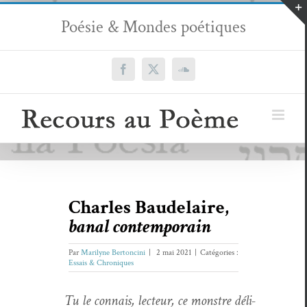
Passer
Poésie & Mondes poétiques
au
contenu
Facebook
X
SoundCloud
Charles Baudelaire,
banal contemporain
Par
Marilyne Bertoncini
|
2 mai 2021
|
Catégories :
Essais & Chroniques
Tu le con­nais, lecteur, ce mon­stre déli­