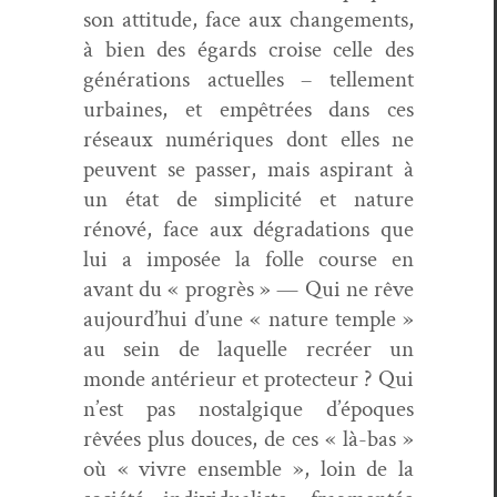
son atti­tude, face aux change­ments,
à bien des égards croise celle des
généra­tions actuelles – telle­ment
urbaines, et empêtrées dans ces
réseaux numériques dont elles ne
peu­vent se pass­er, mais aspi­rant à
un état de sim­plic­ité et nature
rénové, face aux dégra­da­tions que
lui a imposée la folle course en
avant du « pro­grès » — Qui ne rêve
aujour­d’hui d’une « nature tem­ple »
au sein de laque­lle recréer un
monde antérieur et pro­tecteur ? Qui
n’est pas nos­tal­gique d’épo­ques
rêvées plus douces, de ces « là-bas »
où « vivre ensem­ble », loin de la