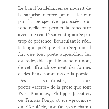
Le banal baude­lairien se nour­rit de
la sur­prise recréée pour le lecteur
par la per­spec­tive pro­posée, qui
renou­velle ou per­met la ren­con­tre
avec une réal­ité sou­vent ignorée par
trop de présence. Bous­cu­lant le réel,
la langue poé­tique et sa récep­tion, il
fait que tout poète aujour­d’hui lui
est redev­able, qu’il le sache ou non,
de cet affran­chisse­ment des formes
et des lieux com­muns de la poésie.
Des sur­réal­istes, aux
poètes
«accros
» de la prose que sont
Yves Bon­nefoy, Philippe Jac­cot­tet,
ou Fran­cis Ponge et ses «
proèmes
»
du XXe siè­cle, jusqu’au vaste champ