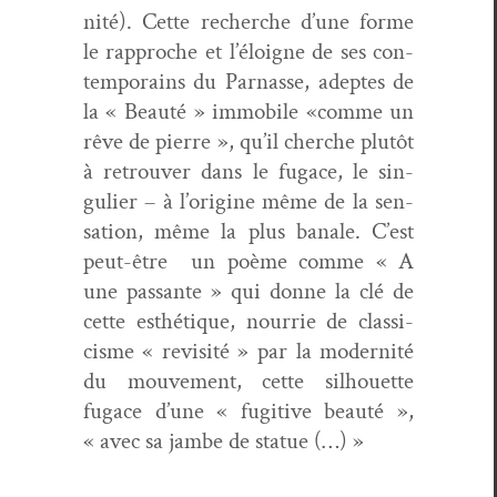
nité). Cette recherche d’une forme
le rap­proche et l’éloigne de ses con­
tem­po­rains du Par­nasse, adeptes de
la « Beauté » immo­bile «comme un
rêve de pierre », qu’il cherche plutôt
à retrou­ver dans le fugace, le sin­
guli­er – à l’o­rig­ine même de la sen­
sa­tion, même la plus banale. C’est
peut-être un poème comme « A
une pas­sante » qui donne la clé de
cette esthé­tique, nour­rie de clas­si­
cisme « revis­ité » par la moder­nité
du mou­ve­ment, cette sil­hou­ette
fugace d’une « fugi­tive beauté »,
« avec sa jambe de stat­ue (…) »