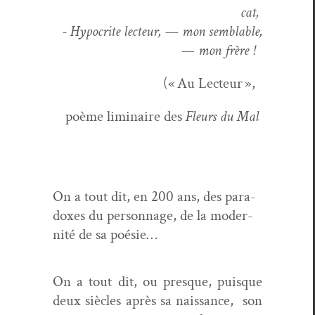
cat,
- Hyp­ocrite lecteur, — mon sem­blable,
— mon frère !
(« Au Lecteur »,
poème lim­i­naire des
Fleurs du Mal
On a tout dit, en 200 ans, des para­
dox­es du per­son­nage, de la moder­
nité de sa poésie…
On a tout dit, ou presque, puisque
deux siè­cles après sa nais­sance, son