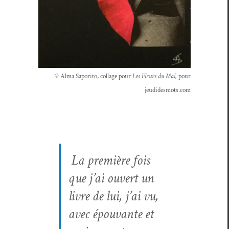
© Alma Sapor­i­to, col­lage pour
Les Fleurs du Mal,
pour
jeudidesmots.com
La pre­mière fois
que j’ai ouvert un
livre de lui, j’ai vu,
avec épou­vante et