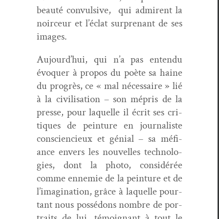
beauté
con­vul­sive, qui
admirent la
noirceur et l’é­clat sur­prenant de ses
images.
Aujour­d’hui, qui n’a pas enten­du
évo­quer à pro­pos du poète sa haine
du pro­grès, ce « mal néces­saire » lié
à la civil­i­sa­tion – son mépris de la
presse, pour laque­lle il écrit ses cri­
tiques de pein­ture en jour­nal­iste
con­scien­cieux et génial – sa méfi­
ance envers les nou­velles tech­nolo­
gies, dont la pho­to, con­sid­érée
comme enne­mie de la pein­ture et de
l’imag­i­na­tion, grâce à laque­lle pour­
tant nous pos­sé­dons nom­bre de por­
traits de lui, témoignant à tout le