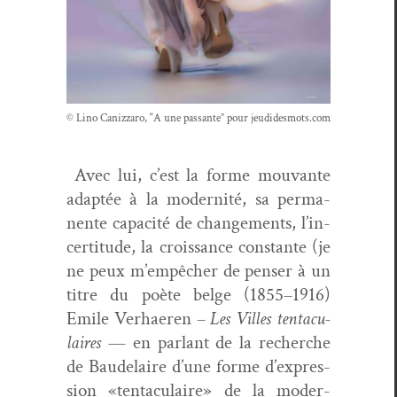
© Lino Can­iz­zaro, “A une pas­sante” pour jeudidesmots.com
Avec lui, c’est la forme mou­vante
adap­tée à la moder­nité, sa per­ma­
nente capac­ité de change­ments, l’in­
cer­ti­tude, la crois­sance con­stante (je
ne peux m’empêcher de penser à un
titre du poète belge (1855–1916)
Emile Ver­haeren –
Les Villes ten­tac­u­
laires
— en par­lant de la recherche
de Baude­laire d’une forme d’ex­pres­
sion «ten­tac­u­laire» de la moder­