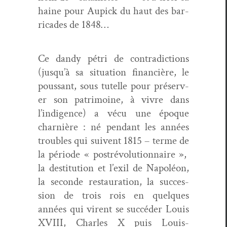
haine pour Aupick du haut des bar­
ri­cades de 1848…
Ce dandy pétri de con­tra­dic­tions
(jusqu’à sa sit­u­a­tion finan­cière, le
pous­sant, sous tutelle pour préserv­
er son pat­ri­moine, à vivre dans
l’indi­gence) a vécu une époque
charnière : né pen­dant les années
trou­bles qui suiv­ent 1815 – terme de
la péri­ode « postrévo­lu­tion­naire »,
la des­ti­tu­tion et l’ex­il de Napoléon,
la sec­onde restau­ra­tion, la suc­ces­
sion de trois rois en quelques
années qui virent se suc­céder Louis
XVIII, Charles X puis Louis-