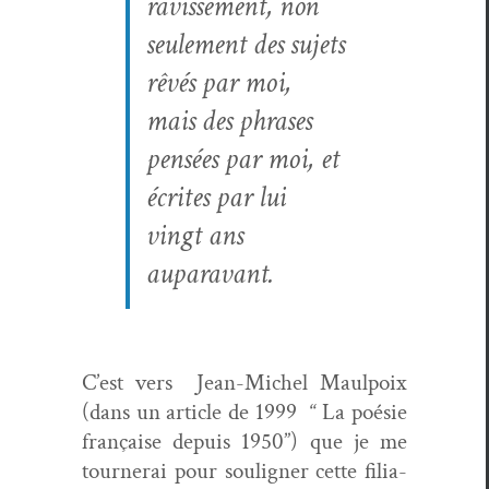
ravisse­ment, non
seule­ment des sujets
rêvés par moi,
mais
des
phras­es
pen­sées par moi, et
écrites par lui
vingt ans
auparavant.
C’est vers Jean-Michel Maulpoix
(dans un arti­cle de 1999 “ La poésie
française depuis 1950”) que je me
tourn­erai pour soulign­er cette fil­i­a­