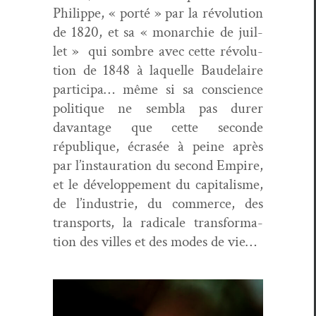
Philippe, « porté » par la révo­lu­tion
de 1820, et sa « monar­chie de juil­
let » qui som­bre avec cette révo­lu­
tion de 1848 à laque­lle Baude­laire
par­tic­i­pa… même si sa con­science
poli­tique ne sem­bla pas dur­er
davan­tage que cette sec­onde
république, écrasée à peine après
par l’in­stau­ra­tion du sec­ond Empire,
et le développe­ment du cap­i­tal­isme,
de l’in­dus­trie, du com­merce, des
trans­ports, la rad­i­cale trans­for­ma­
tion des villes et des modes de vie…