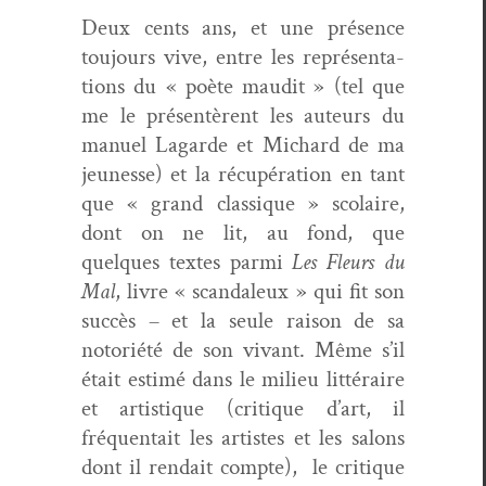
Deux cents ans, et une présence
tou­jours vive, entre les représen­ta­
tions du « poète mau­dit » (tel que
me le présen­tèrent les auteurs du
manuel Lagarde et Michard de ma
jeunesse) et la récupéra­tion en tant
que « grand clas­sique » sco­laire,
dont on ne lit, au fond, que
quelques textes par­mi
Les Fleurs du
Mal
, livre « scan­daleux » qui fit son
suc­cès – et la seule rai­son de sa
notoriété de son vivant. Même s’il
était estimé dans le milieu lit­téraire
et artis­tique (cri­tique d’art, il
fréquen­tait les artistes et les salons
dont il rendait compte), le cri­tique