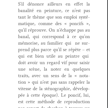
S’il dénonce ailleurs en effet la
banal­ité en pein­ture, ce n’est pas
tant le thème que son emploi sys­té­
ma­tique, comme des « pon­cifs »,
qu’il réprou­ve. On n’échappe pas au
banal, qui cor­re­spond à ce qu’on
mémorise, au fam­i­li­er
qui ne
sur­
prend plus parce qu’il se répète – et
qui est bien utile au pein­tre
qui
doit
avoir un regard vif pour saisir
une scène, la not­er en quelques
traits, avec un sens de la « nota­
tion » qui n’est pas sans rap­pel­er la
vitesse de la sténo­gra­phie, dévelop­
pée à cette époque). Le pon­cif, lui,
est cette méth­ode de repro­duc­tion