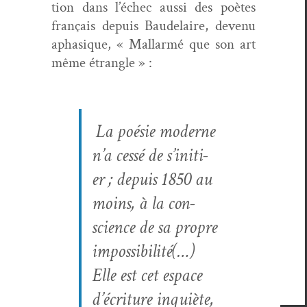
tion dans l’échec aus­si des poètes
français depuis Baude­laire, devenu
aphasique, « Mal­lar­mé que son art
même étran­gle » :
La poésie mod­erne
n’a cessé de s’ini­ti­
er ; depuis 1850 au
moins, à la con­
science de sa pro­pre
impos­si­bil­ité(…)
Elle est cet espace
d’écri­t­ure inquiète,