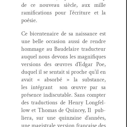
de ce nou­veau siè­cle, aux mille
ram­i­fi­ca­tions pour l’écri­t­ure et la
poésie.
Ce bicen­te­naire de sa nais­sance est
une belle occa­sion aus­si de ren­dre
hom­mage au Baude­laire tra­duc­teur
auquel nous devons les mag­nifiques
ver­sions des œuvres d’Edgar Poe,
duquel il se sen­tait si proche qu’il en
avait « absorbé » la sub­stance,
les inté­grant son œuvre par sa
présence indis­cutable. Sans compter
des tra­duc­tions de Hen­ry Longfel­
low et Thomas de Quincey, Il pub­
liera, sur une quin­zaine d’an­nées,
une magis­trale ver­sion française des