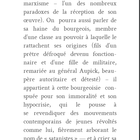
marx­isme – l’un des nom­breux
para­dox­es de la récep­tion de son
œuvre). On pour­ra aus­si par­ler de
sa haine du bour­geois, mem­bre
d’une classe au pou­voir à laque­lle le
rat­tachent ses orig­ines (fils d’un
prêtre défro­qué devenu fonc­tion­
naire et d’une fille de mil­i­taire,
remar­iée au général Aupick, beau-
père autori­taire et détesté) – il
appar­tient à cette
bour­geoisie
con­
spuée pour son immoral­ité et son
hypocrisie, qui le pousse à
se
revendi­quer des mou­ve­ments
con­tem­po­rains de jeunes révoltés
comme lui, fière­ment arbo­rant le
nom de « satanistes » — et à crier sa