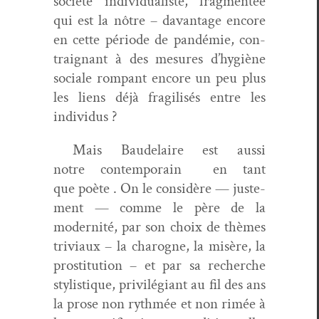
société indi­vid­u­al­iste, frag­men­tée
qui est la nôtre – davan­tage encore
en cette péri­ode de pandémie, con­
traig­nant à des mesures d’hy­giène
sociale rompant encore un peu plus
les liens déjà frag­ilisés entre les
indi­vidus ?
Mais Baude­laire est aus­si
notre con­tem­po­rain en tant
que poète . On le con­sid­ère — juste­
ment — comme le père de la
moder­nité, par son choix de thèmes
triv­i­aux – la charogne, la mis­ère, la
pros­ti­tu­tion – et par sa recherche
styl­is­tique, priv­ilé­giant au fil des ans
la prose non ryth­mée et non rimée à