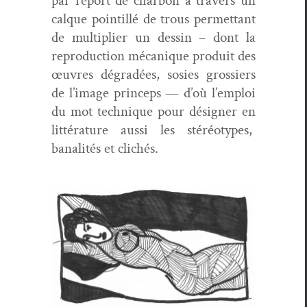
par report de char­bon à tra­vers un
calque pointil­lé de trous per­me­t­tant
de mul­ti­pli­er un dessin – dont la
repro­duc­tion mécanique pro­duit des
œuvres dégradées, sosies grossiers
de l’im­age prin­ceps — d’où l’emploi
du mot tech­nique pour désign­er en
lit­téra­ture aus­si les
stéréo­types,
banal­ités
et clichés.