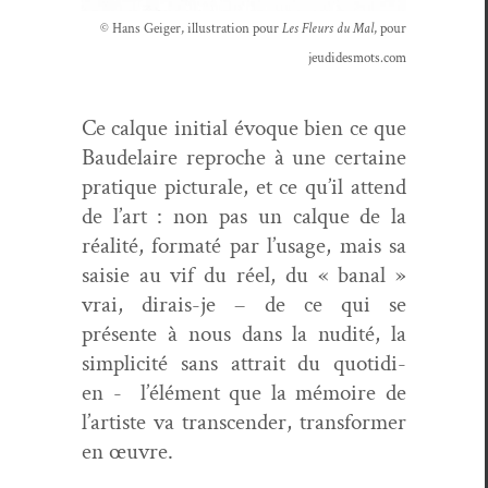
© Hans Geiger, illus­tra­tion pour
Les Fleurs du Mal
, pour
jeudidesmots.com
Ce calque ini­tial évoque bien ce que
Baude­laire reproche à une cer­taine
pra­tique pic­turale, et ce qu’il attend
de l’art : non pas un calque de la
réal­ité, for­maté par l’usage, mais sa
saisie au vif du réel, du « banal »
vrai, dirais-je – de ce qui se
présente à nous dans la nudité, la
sim­plic­ité sans attrait du quo­ti­di­
en
- l’élé­ment
que la mémoire de
l’artiste va tran­scen­der, trans­former
en œuvre.