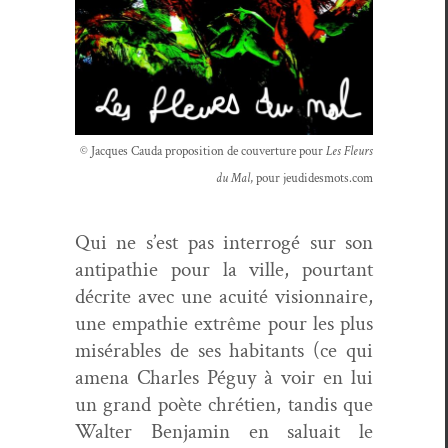
© Jacques Cau­da propo­si­tion de cou­ver­ture pour
Les Fleurs
du Mal
, pour jeudidesmots.com
Qui ne s’est pas inter­rogé sur son
antipathie pour la ville, pour­tant
décrite avec une acuité vision­naire,
une empathie extrême pour les plus
mis­érables de ses habi­tants (ce qui
ame­na Charles Péguy à voir en lui
un grand poète chré­tien, tan­dis que
Wal­ter Ben­jamin en salu­ait le