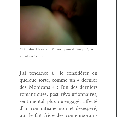
© Chris­tine Ellesse­bée, “Méta­mor­phose du vam­pire”, pour
jeudidesmots.com
J’ai ten­dance à le con­sid­ér­er en
quelque sorte, comme un « dernier
des Mohi­cans » : l’un des derniers
roman­tiques, post révo­lu­tion­naires,
sen­ti­men­tal plus qu’en­gagé, affec­té
d’un roman­tisme noir et dés­espéré,
qui le fait frère des con­tem­po­rains