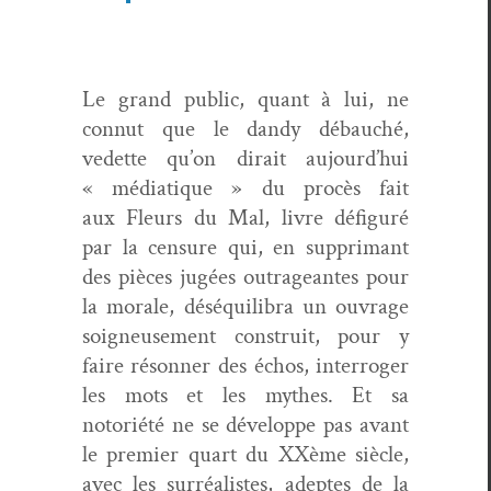
Le grand pub­lic, quant à lui, ne
con­nut que le dandy débauché,
vedette qu’on dirait aujour­d’hui
« médi­a­tique » du procès fait
aux
Fleurs du Mal
, livre défig­uré
par la cen­sure qui, en sup­p­ri­mant
des pièces jugées out­rageantes pour
la morale, déséquili­bra un ouvrage
soigneuse­ment con­stru­it, pour y
faire réson­ner des échos, inter­roger
les mots et les mythes. Et sa
notoriété ne se développe pas avant
le pre­mier quart du XXème siè­cle,
avec les sur­réal­istes, adeptes de la