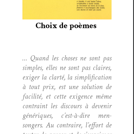
Choix de poèmes
… Quand les choses ne sont pas
sim­ples, elles ne sont pas claires,
exiger la clarté, la sim­pli­fi­ca­tion
à tout prix, est une solu­tion de
facil­ité, et cette exi­gence même
con­traint les dis­cours à devenir
génériques, c’est-à-dire men­
songers. Au con­traire, l’effort de