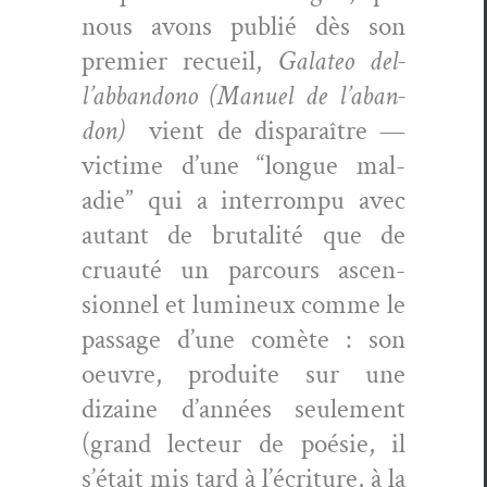
nous avons pub­lié dès son
pre­mier recueil,
Gala­teo del­
l’ab­ban­dono (Manuel de l’a­ban­
don)
vient de dis­paraître —
vic­time d’une “longue mal­
adie” qui a inter­rompu avec
autant de bru­tal­ité que de
cru­auté un par­cours ascen­
sion­nel et lumineux comme le
pas­sage d’une comète : son
oeu­vre, pro­duite sur une
dizaine d’an­nées seule­ment
(grand lecteur de poésie, il
s’é­tait mis tard à l’écri­t­ure, à la