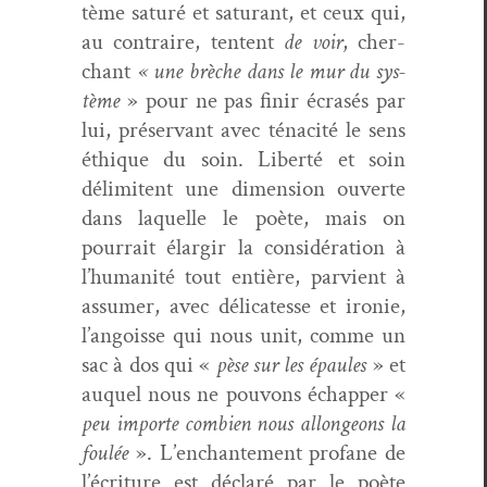
tème sat­uré et sat­u­rant, et ceux qui,
au con­traire, ten­tent
de voir
, cher­
chant
« une brèche dans le mur du sys­
tème
» pour ne pas finir écrasés par
lui, préser­vant avec ténac­ité le sens
éthique du soin. Lib­erté et soin
délim­i­tent une dimen­sion ouverte
dans laque­lle le poète, mais on
pour­rait élargir la con­sid­éra­tion à
l’hu­man­ité tout entière, parvient à
assumer, avec déli­catesse et ironie,
l’an­goisse qui nous unit, comme un
sac à dos qui «
pèse sur les épaules
» et
auquel nous ne pou­vons échap­per «
peu importe com­bi­en nous allon­geons la
foulée
». L’enchantement pro­fane de
l’écriture est déclaré par le poète