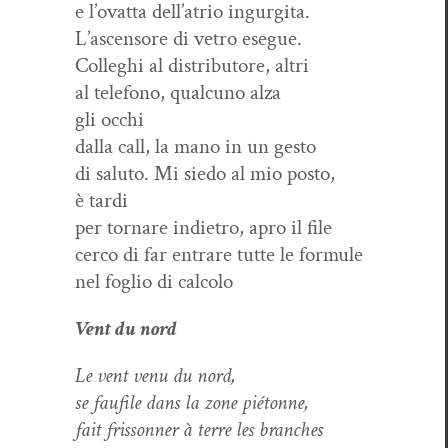
e l’ovatta dell’atrio ingurgita.
L’ascensore di vetro esegue.
Col­leghi al dis­trib­u­tore, altri
al tele­fono, qual­cuno alza
gli occhi
dal­la call, la mano in un gesto
di salu­to. Mi siedo al mio pos­to,
è tardi
per tornare indi­etro, apro il file
cer­co di far entrare tutte le formule
nel foglio di calcolo
Vent du nord
Le vent venu du nord,
se fau­file dans la zone piétonne,
fait fris­son­ner à terre les branches