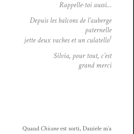
Rap­pelle-toi aussi…
Depuis les bal­cons de l’auberge
paternelle
1
jette deux vach­es et un culatel­lo
Sil­via, pour tout, c’est
grand merci
Quand
Chi­cane
est sor­ti, Daniele m’a