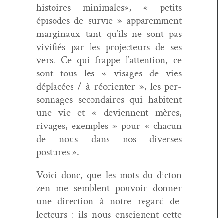
his­toires min­i­males», « petits
épisodes de survie » apparem­ment
mar­gin­aux tant qu’ils ne sont pas
viv­i­fiés par les pro­jecteurs de ses
vers. Ce qui frappe l’attention, ce
sont tous les « vis­ages de vies
déplacées / à réori­en­ter », les per­
son­nages sec­ondaires qui habitent
une vie et « devi­en­nent mères,
rivages, exem­ples » pour « cha­cun
de nous dans nos divers­es
postures ».
Voici donc, que les mots du dic­ton
zen me sem­blent pou­voir don­ner
une direc­tion à notre regard de
lecteurs : ils nous enseignent cette