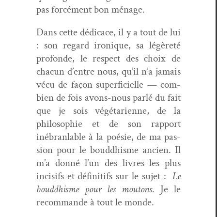
pas for­cé­ment bon ménage.
Dans cette dédi­cace, il y a tout de lui
: son regard ironique, sa légèreté
pro­fonde, le respect des choix de
cha­cun d’entre nous, qu’il n’a jamais
vécu de façon super­fi­cielle — com­
bi­en de fois avons-nous par­lé du fait
que je sois végé­tari­enne, de la
philoso­phie et de son rap­port
inébran­lable à la poésie, de ma pas­
sion pour le boud­dhisme ancien. Il
m’a don­né l’un des livres les plus
incisifs et défini­tifs sur le sujet :
Le
boud­dhisme pour les mou­tons
. Je le
recom­mande à tout le monde.