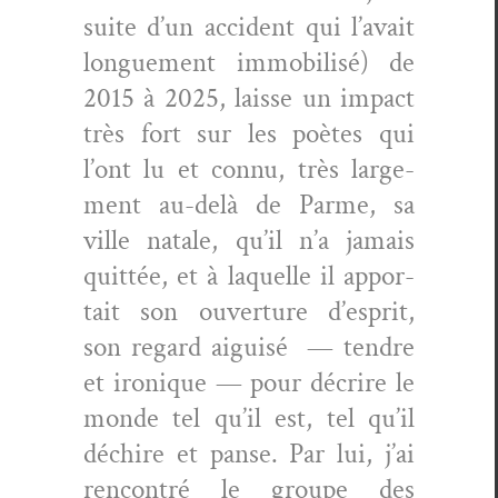
suite d’un acci­dent qui l’avait
longue­ment immo­bil­isé) de
2015 à 2025, laisse un impact
très fort sur les poètes qui
l’ont lu et con­nu, très large­
ment au-delà de Parme, sa
ville natale, qu’il n’a jamais
quit­tée, et à laque­lle il appor­
tait son ouver­ture d’e­sprit,
son regard aigu­isé — ten­dre
et ironique — pour décrire le
monde tel qu’il est, tel qu’il
déchire et panse. Par lui, j’ai
ren­con­tré le groupe des