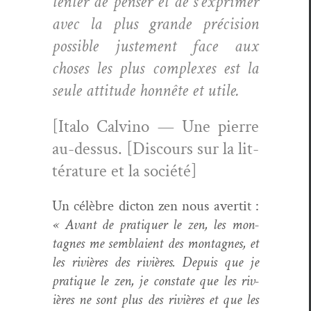
ten­ter de penser et de s’exprimer
avec la plus grande pré­ci­sion
pos­si­ble juste­ment face aux
choses les plus com­plex­es est la
seule atti­tude hon­nête et utile.
[Ita­lo Calvi­no — Une pierre
au-dessus. [Dis­cours sur la lit­
téra­ture et la société]
Un célèbre dic­ton zen nous aver­tit :
« Avant de pra­ti­quer le zen, les mon­
tagnes me sem­blaient des mon­tagnes, et
les riv­ières des riv­ières. Depuis que je
pra­tique le zen, je con­state que les riv­
ières ne sont plus des riv­ières et que les