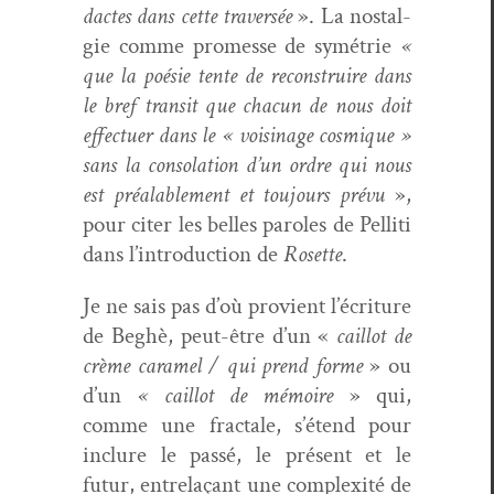
dactes dans cette tra­ver­sée
». La nos­tal­
gie comme promesse de symétrie
«
que la poésie tente de recon­stru­ire dans
le bref tran­sit que cha­cun de nous doit
effectuer dans le « voisi­nage cos­mique »
sans la con­so­la­tion d’un ordre qui nous
est préal­able­ment et tou­jours prévu
»,
pour citer les belles paroles de Pel­li­ti
dans l’in­tro­duc­tion de
Rosette
.
Je ne sais pas d’où provient l’écri­t­ure
de Beghè, peut-être d’un «
cail­lot de
crème caramel / qui prend forme
» ou
d’un
« cail­lot de mémoire
» qui,
comme une frac­tale, s’é­tend pour
inclure le passé, le présent et le
futur, entre­laçant une com­plex­ité de