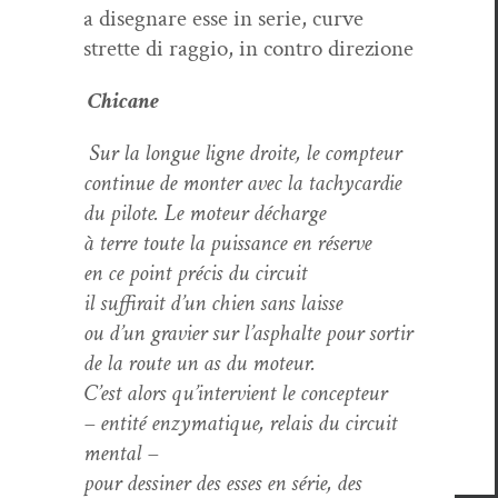
a dis­eg­nare esse in serie, curve
strette di rag­gio, in con­tro direzione
Chi­cane
Sur la longue ligne droite, le compteur
con­tin­ue de mon­ter avec la tachycardie
du pilote. Le moteur décharge
à terre toute la puis­sance en réserve
en ce point pré­cis du circuit
il suf­fi­rait d’un chien sans laisse
ou d’un gravier sur l’asphalte pour sortir
de la route un as du moteur.
C’est alors qu’intervient le concepteur
– entité enzy­ma­tique, relais du cir­cuit
mental –
pour dessin­er des ess­es en série, des