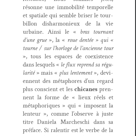
résonne une immo­bil­ité tem­porelle
et spa­tiale qui sem­ble bris­er le tour­
bil­lon dishar­monieux de la vie
urbaine. Ain­si le «
bras tour­nant
d’une grue
», la «
roue den­tée » qui «
tourne / sur l’horloge de l’ancienne tour
», tous les espaces de coex­is­tence
dans lesquels «
le flux reprend sa régu­
lar­ité
» mais «
plus lente­ment
», devi­
en­nent des métaphores d’un regard
plus con­scient et les
chi­canes
pren­
nent la forme de « lieux réels et
métaphoriques » qui « imposent la
lenteur », comme l’observe à juste
titre Daniela March­eschi dans sa
pré­face. Si ralen­tir est le verbe de la