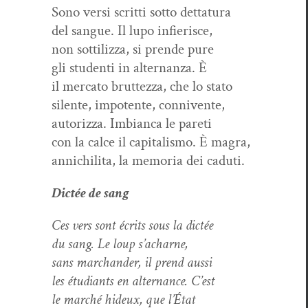
Sono ver­si scrit­ti sot­to dettatura
del sangue. Il lupo infierisce,
non sot­tiliz­za, si prende pure
gli stu­den­ti in alter­nan­za. È
il mer­ca­to brut­tez­za, che lo stato
silente, impo­tente, connivente,
autor­iz­za. Imbian­ca le pareti
con la calce il cap­i­tal­is­mo. È magra,
annichili­ta, la memo­ria dei caduti.
Dic­tée de sang
Ces vers sont écrits sous la dictée
du sang. Le loup s’acharne,
sans marchan­der, il prend aussi
les étu­di­ants en alter­nance. C’est
le marché hideux, que l’État