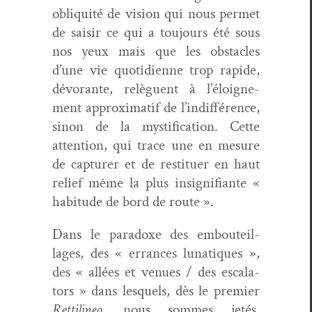
obliq­ui­té de vision qui nous per­met
de saisir ce qui a tou­jours été sous
nos yeux mais que les obsta­cles
d’une vie quo­ti­di­enne trop rapi­de,
dévo­rante, relèguent à l’éloigne­
ment approx­i­matif de l’in­dif­férence,
sinon de la mys­ti­fi­ca­tion. Cette
atten­tion, qui trace une en mesure
de cap­tur­er et de restituer en haut
relief même la plus insignifi­ante «
habi­tude de bord de route ».
Dans le para­doxe des embouteil­
lages, des « errances luna­tiques »,
des « allées et venues / des esca­la­
tors » dans lesquels, dès le pre­mier
Ret­ti­li­neo
, nous sommes jetés,