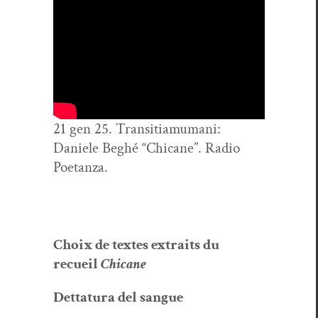
21 gen 25. Tran­si­ti­a­mu­mani:
Daniele Beghé “Chi­cane”. Radio
Poetanza.
Choix de textes extraits du
recueil
Chi­cane
Det­tatu­ra del sangue