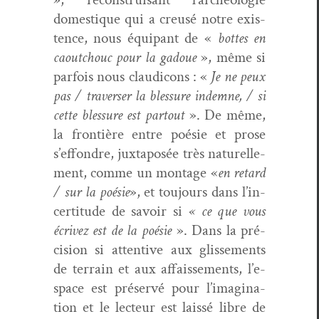
domes­tique qui a creusé notre exis­
tence, nous équipant de «
bottes en
caoutchouc pour la gadoue
», même si
par­fois nous clau­di­cons : «
Je ne peux
pas / tra­vers­er la blessure indemne, / si
cette blessure est partout
». De même,
la fron­tière entre poésie et prose
s’ef­fon­dre, jux­ta­posée très naturelle­
ment, comme un mon­tage «
en retard
/ sur la poésie
», et tou­jours dans l’in­
cer­ti­tude de savoir si
« ce que vous
écrivez est de la poésie
». Dans la pré­
ci­sion si atten­tive aux glisse­ments
de ter­rain et aux affaisse­ments, l’e­
space est préservé pour l’imag­i­na­
tion et le lecteur est lais­sé libre de