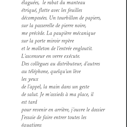
élaguées, le rabat du manteau
étriqué, flotte avec les feuilles
décom­posées. Un tour­bil­lon de papiers,
sur la passerelle de pierre noire,
me précède. La paupière mécanique
sur la porte miroir repère
et le mol­leton de l’entrée engloutit.
L’ascenseur en verre exécute.
Des col­lègues au dis­trib­u­teur, d’autres
au télé­phone, quelqu’un lève
les yeux
de l’appel, la main dans un geste
de salut. Je m’assieds à ma place, il
est tard
pour revenir en arrière, j’ouvre le dossier
J’essaie de faire entr­er toutes les
équations