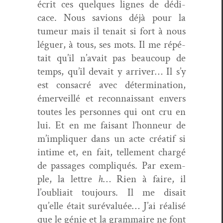
écrit ces quelques lignes de dédi­
cace. Nous savions déjà pour la
tumeur mais il tenait si fort à nous
léguer, à tous, ses mots. Il me répé­
tait qu’il n’avait pas beau­coup de
temps, qu’il devait y arriv­er… Il s’y
est con­sacré avec déter­mi­na­tion,
émer­veil­lé et recon­nais­sant envers
toutes les per­son­nes qui ont cru en
lui. Et en me faisant l’honneur de
m’impliquer dans un acte créatif si
intime et, en fait, telle­ment chargé
de pas­sages com­pliqués. Par exem­
ple, la let­tre
h
… Rien à faire, il
l’oubliait tou­jours. Il me dis­ait
qu’elle était suré­val­uée… J’ai réal­isé
que le génie et la gram­maire ne font