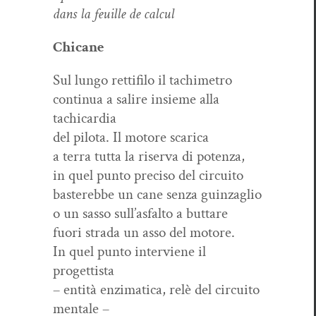
dans la feuille de calcul
Chi­cane
Sul lun­go ret­ti­fi­lo il tachimetro
con­tin­ua a salire insieme alla
tachicardia
del pilota. Il motore scarica
a ter­ra tut­ta la ris­er­va di potenza,
in quel pun­to pre­ciso del circuito
basterebbe un cane sen­za guinzaglio
o un sas­so sull’asfalto a buttare
fuori stra­da un asso del motore.
In quel pun­to inter­viene il
progettista
– entità enz­i­mat­i­ca, relè del cir­cuito
mentale –