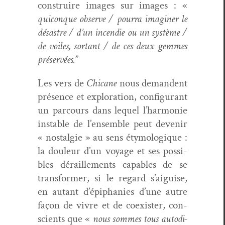
con­stru­ire images sur images : «
quiconque observe / pour­ra imag­in­er le
désas­tre / d’un incendie ou un sys­tème /
de voiles, sor­tant / de ces deux gemmes
préservées.
”
Les vers de
Chi­cane
nous deman­dent
présence et explo­ration, con­fig­u­rant
un par­cours dans lequel l’har­monie
insta­ble de l’ensem­ble peut devenir
« nos­tal­gie » au sens éty­mologique :
la douleur d’un voy­age et ses pos­si­
bles déraille­ments capa­bles de se
trans­former, si le regard s’aigu­ise,
en autant d’épipha­nies d’une autre
façon de vivre et de coex­is­ter, con­
scients que «
nous sommes tous auto­di­