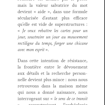
mais la valeur sal­va­trice du mot
devient « aide », dans une for­mule
sécu­lar­isée d’autant plus effi­cace
qu’elle est vide de super­struc­tures :
«
Je veux rebat­tre les cartes pour un
jour, sous­traire un jour au mou­ve­ment
rec­tiligne du temps, forg­er une chi­cane
avec mon esprit
».
Dans cette inten­tion de résis­tance,
la fron­tière entre le dévoue­ment
aux détails et la recherche per­son­
nelle devient plus mince : nous nous
retrou­vons dans la mai­son même
qui nous a don­né nais­sance, nous
inter­ro­geant sur «
le sens de ce tran­sit
», recon­stru­isant l’archéolo­gie