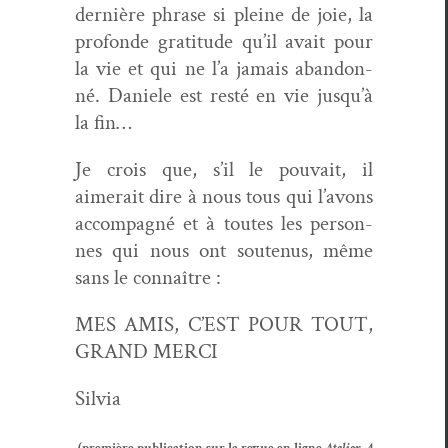
dernière phrase si pleine de joie, la
pro­fonde grat­i­tude qu’il avait pour
la vie et qui ne l’a jamais aban­don­
né. Daniele est resté en vie jusqu’à
la fin…
Je crois que, s’il le pou­vait, il
aimerait dire à nous tous qui l’avons
accom­pa­g­né et à toutes les per­son­
nes qui nous ont soutenus, même
sans le connaître :
MES AMIS, C’EST POUR TOUT,
GRAND MERCI
Sil­via
(pre­mière pub­li­ca­tion sur la revue en ligne
Ate­lier
, 4