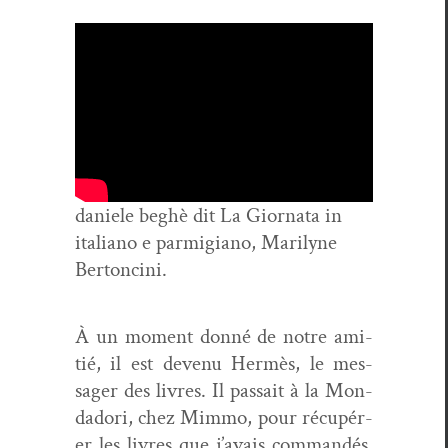
daniele beghè dit La Gior­na­ta in
ital­iano e parmi­giano, Mar­i­lyne
Bertoncini.
À un moment don­né de notre ami­
tié, il est devenu Her­mès, le mes­
sager des livres. Il pas­sait à la Mon­
dadori, chez Mim­mo, pour récupér­
er les livres que j’avais com­mandés,