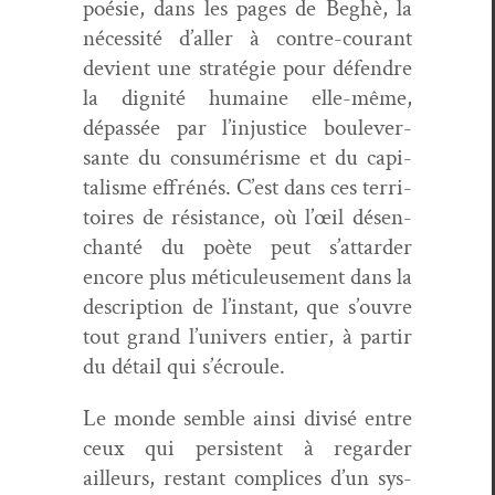
poésie, dans les pages de Beghè, la
néces­sité d’aller à con­tre-courant
devient une stratégie pour défendre
la dig­nité humaine elle-même,
dépassée par l’in­jus­tice boulever­
sante du con­sumérisme et du cap­i­
tal­isme effrénés. C’est dans ces ter­ri­
toires de résis­tance, où l’œil désen­
chan­té du poète peut s’at­tarder
encore plus métic­uleuse­ment dans la
descrip­tion de l’in­stant, que s’ou­vre
tout grand l’u­nivers entier, à par­tir
du détail qui s’écroule.
Le monde sem­ble ain­si divisé entre
ceux qui per­sis­tent à regarder
ailleurs, restant com­plices d’un sys­