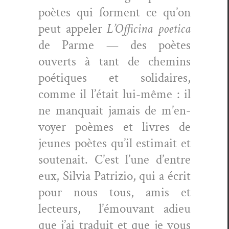
poètes qui for­ment ce qu’on
peut appel­er
L’Of­fic­i­na poet­i­ca
de Parme — des poètes
ouverts à tant de chemins
poé­tiques et sol­idaires,
comme il l’é­tait lui-même : il
ne man­quait jamais de m’en­
voy­er poèmes et livres de
jeunes poètes qu’il esti­mait et
soute­nait. C’est l’une d’en­tre
eux, Sil­via Patrizio, qui a écrit
pour nous tous, amis et
lecteurs, l’é­mou­vant adieu
que j’ai traduit et que je vous