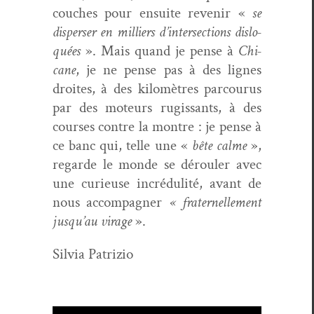
couch­es pour ensuite revenir «
se
dis­pers­er en mil­liers d’in­ter­sec­tions dis­lo­
quées
». Mais quand je pense à
Chi­
cane
, je ne pense pas à des lignes
droites, à des kilo­mètres par­cou­rus
par des moteurs rugis­sants, à des
cours­es con­tre la mon­tre : je pense à
ce banc qui, telle une «
bête calme
»,
regarde le monde se dérouler avec
une curieuse incré­dulité, avant de
nous accom­pa­g­n­er
« frater­nelle­ment
jusqu’au virage
».
Sil­via Patrizio