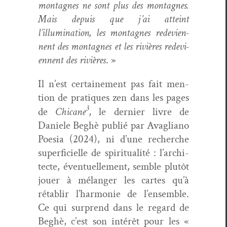
mon­tagnes ne sont plus des mon­tagnes.
Mais depuis que j’ai atteint
l’illumination, les mon­tagnes rede­vi­en­
nent des mon­tagnes et les riv­ières rede­vi­
en­nent des riv­ières
. »
Il n’est cer­taine­ment pas fait men­
tion de pra­tiques zen dans les pages
3
de
Chi­cane
, le dernier livre de
Daniele Beghè pub­lié par Avagliano
Poe­sia (2024), ni d’une recherche
super­fi­cielle de spir­i­tu­al­ité : l’ar­chi­
tecte, éventuelle­ment, sem­ble plutôt
jouer à mélanger les cartes qu’à
rétablir l’har­monie de l’ensem­ble.
Ce qui sur­prend dans le regard de
Beghè, c’est son intérêt pour les «