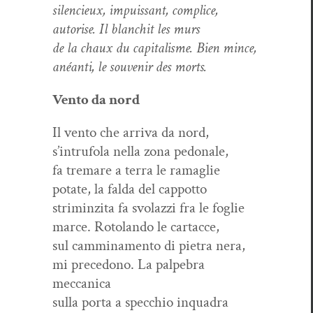
silen­cieux, impuis­sant, complice,
autorise. Il blan­chit les murs
de la chaux du cap­i­tal­isme. Bien mince,
anéan­ti, le sou­venir des morts.
Ven­to da nord
Il ven­to che arri­va da nord,
s’intrufola nel­la zona pedonale,
fa tremare a ter­ra le ramaglie
potate, la fal­da del cappotto
strim­inzi­ta fa svolazzi fra le foglie
marce. Rotolan­do le cartacce,
sul cam­mi­na­men­to di pietra nera,
mi pre­ce­dono. La palpe­bra
meccanica
sul­la por­ta a spec­chio inquadra