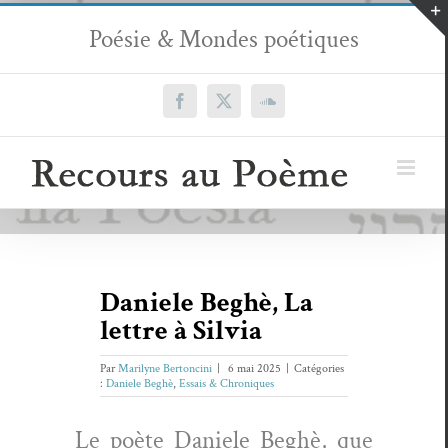
Passer
Poésie & Mondes poétiques
au
contenu
Facebook
X
SoundCloud
Daniele Beghè, La
lettre à Silvia
Par
Marilyne Bertoncini
|
6 mai 2025
|
Catégories
:
Daniele Beghè
,
Essais & Chroniques
Le poète Daniele Beghè, que