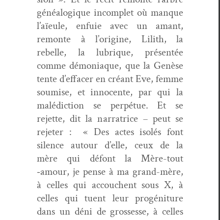
généalogique incom­plet où manque
l’aïeule, enfuie avec un amant,
remonte à l’o­rig­ine, Lilith, la
rebelle, la lubrique, présen­tée
comme démo­ni­aque, que la Genèse
tente d’ef­fac­er en créant Eve, femme
soumise, et inno­cente, par qui la
malé­dic­tion se per­pétue. Et se
rejette, dit la nar­ra­trice – peut se
rejeter : « Des actes isolés font
silence autour d’elle, ceux de la
mère qui défont la Mère-tout
‑amour, je pense à ma grand-mère,
à celles qui accouchent sous X, à
celles qui tuent leur progéni­ture
dans un déni de grossesse, à celles