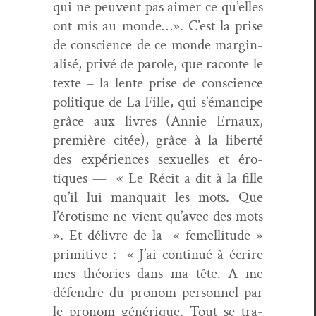
qui ne peu­vent pas aimer ce qu’elles
ont mis au monde…». C’est la prise
de con­science de ce monde mar­gin­
al­isé, privé de parole, que racon­te le
texte – la lente prise de con­science
poli­tique de La Fille, qui s’é­mancipe
grâce aux livres (Annie Ernaux,
pre­mière citée), grâce à la lib­erté
des expéri­ences sex­uelles et éro­
tiques — « Le Réc­it a dit à la fille
qu’il lui man­quait les mots. Que
l’éro­tisme ne vient qu’avec des mots
». Et délivre de la « femel­li­tude »
prim­i­tive : « J’ai con­tin­ué à écrire
mes théories dans ma tête. A me
défendre du pronom per­son­nel par
le pronom générique. Tout se tra­