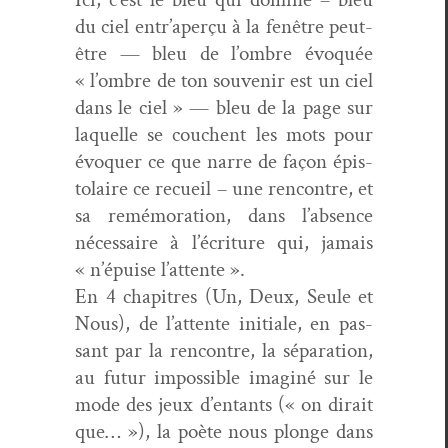
du ciel entr’aperçu à la fenêtre peut-
être — bleu de l’om­bre évo­quée
« l’om­bre de ton sou­venir est un ciel
dans le ciel » — bleu de la page sur
laque­lle se couchent les mots pour
évo­quer ce que narre de façon épis­
to­laire ce recueil – une ren­con­tre, et
sa remé­mora­tion, dans l’ab­sence
néces­saire à l’écri­t­ure qui, jamais
« n’épuise l’attente ».
En 4 chapitres (Un, Deux, Seule et
Nous), de l’at­tente ini­tiale, en pas­
sant par la ren­con­tre, la sépa­ra­tion,
au futur impos­si­ble imag­iné sur le
mode des jeux d’en­tants (« on dirait
que… »), la poète nous plonge dans