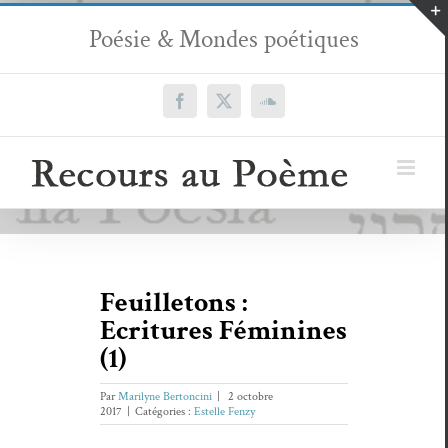
Passer
Poésie & Mondes poétiques
au
contenu
Facebook
X
SoundCloud
Feuilletons :
Ecritures Féminines
(1)
Par
Marilyne Bertoncini
|
2 octobre
2017
|
Catégories :
Estelle Fenzy