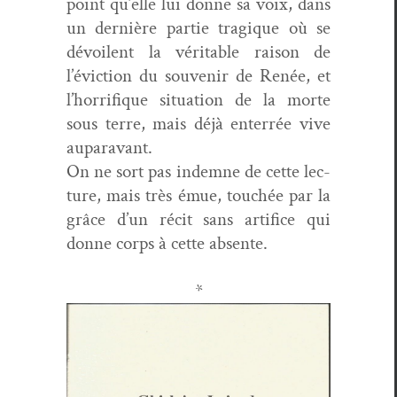
point qu’elle lui donne sa voix, dans
un dernière par­tie trag­ique où se
dévoilent la véri­ta­ble rai­son de
l’évic­tion du sou­venir de Renée, et
l’hor­ri­fique sit­u­a­tion de la morte
sous terre, mais déjà enter­rée vive
auparavant.
On ne sort pas indemne de cette lec­
ture, mais très émue, touchée par la
grâce d’un réc­it sans arti­fice qui
donne corps à cette absente.
*