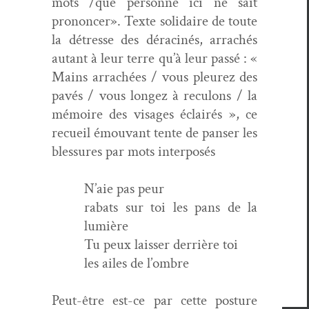
mots /que per­son­ne ici ne sait
pronon­cer». Texte sol­idaire de toute
la détresse des dérac­inés, arrachés
autant à leur terre qu’à leur passé : «
Mains arrachées / vous pleurez des
pavés / vous longez à recu­lons / la
mémoire des vis­ages éclairés », ce
recueil émou­vant tente de panser les
blessures par mots interposés
N’aie pas peur
rabats sur toi les pans de la
lumière
Tu peux laiss­er der­rière toi
les ailes de l’ombre
Peut-être est-ce par cette pos­ture