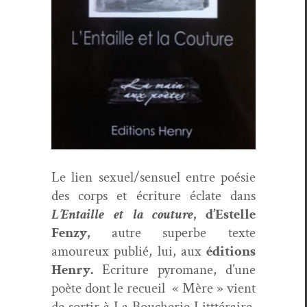
Le
lien sexuel/sensuel entre poésie
des corps et écri­t­ure éclate dans
L’
Entaille et la cou­ture
, d’Estelle
Fen­zy,
autre superbe texte
amoureux pub­lié, lui, aux
édi­tions
Hen­ry.
Ecri­t­ure pyro­mane, d’une
poète dont le recueil « Mère » vient
de sor­tir à La Boucherie Litt­téraire.