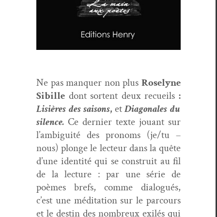
Ne pas man­quer non plus
Rose­lyne
Sibille
dont sor­tent deux recueils
:
Lisières des saisons
,
et
Diag­o­nales du
silence.
Ce dernier texte jouant sur
l’am­bi­gu­i­té des pronoms (je/tu –
nous) plonge le lecteur dans la quête
d’une iden­tité qui se con­stru­it au fil
de la lec­ture : par une série de
poèmes brefs, comme dia­logués,
c’est une médi­ta­tion sur le par­cours
et le des­tin des nom­breux exilés qui