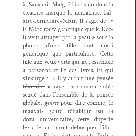
à. Sans cri. Mal­gré l’in­ci­sion dont la
cica­trice mar­que la nar­ra­trice, bal­
afre-fer­me­ture-éclair. Il s’ag­it de «
la Mère toute générique que le Réc­
it veut attrap­er par la peau » sous la
plume d’une fille tout aus­si
générique que par­ti­c­ulière. Cette
fille aux yeux verts qui ne ressem­ble
à per­son­ne et lit des livres. Et qui
s’in­surge : « il y aurait une pen­sée
fémi­nine
à ray­er ce sous-ensem­ble
sex­ué dans l’ensem­ble de la pen­sée
glob­ale,
gen­rée
pour dire comme, le
mau­vais genre réha­bil­ité par la
doxa uni­ver­si­taire, cette duperie
lex­i­cale qui croit débus­quer l’il­lu­
sion ». Et le réc­it remonte l’ar­bre