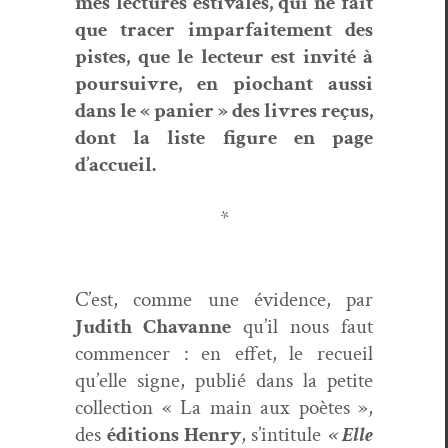
mes lec­tures esti­vales, qui ne fait
que trac­er impar­faite­ment des
pistes, que le lecteur est invité à
pour­suiv­re, en piochant aus­si
dans le « panier » des livres reçus,
dont la liste fig­ure en page
d’accueil.
*
C’est, comme une évi­dence, par
Judith Cha­vanne
qu’il nous faut
com­mencer :
en effet,
le recueil
qu’elle signe, pub­lié dans la petite
col­lec­tion « La main aux poètes »,
des
édi­tions Hen­ry
, s’in­ti­t­ule
« Elle