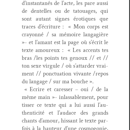
d’in­stan­ta­nés de l’acte, les pare aus­si
de den­telles ou de tatouages, qui
sont autant signes éro­tiques que
traces d’écri­t­ure : « Mon corps est
cray­on­né / sa mémoire lan­gag­ière
»- et l’a­mant est la page où s’écrit le
texte amoureux : « Les accents tes
bras /les points tes genoux // et //
ton sexe vir­gule / où s’at­tarder vrai­
ment // ponc­tu­a­tion vivante /repos
du lan­gage / sur ma bouche ».
« Ecrire et caress­er – oui / de la
même main »- inlass­able­ment, pour
tiss­er ce texte qui a lui aus­si l’au­
then­tic­ité et l’au­dace des grands
chants d’amour, hissant le texte par­
fois à la hau­teur d’une cos­mogo­nie,