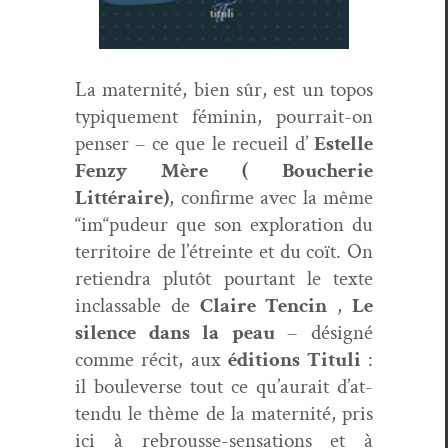
La mater­nité, bien sûr, est un topos
typ­ique­ment féminin, pour­rait-on
penser – ce que le recueil d’
Estelle
Fen­zy Mère
( Boucherie
Litt
éraire
)
, con­firme avec la même
“im“pudeur que son explo­ration du
ter­ri­toire de l’étreinte et du coït. On
retien­dra plutôt pour­tant le texte
inclass­able de
Claire Tencin
,
Le
silence dans la peau
– désigné
comme réc­it, aux
édi­tions Tit­uli
:
il boule­verse tout ce qu’au­rait d’at­
ten­du le thème de la mater­nité, pris
ici à rebrousse-sen­sa­tions et à