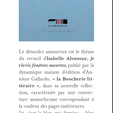
Le désor­dre amoureux est le thème
du recueil d’
Isabelle Alen­tour,
Je
t’écris fenêtres ouvertes
,
pub­lié par la
dynamique mai­son d’édi­tion d’An­
toine Gal­lar­do,
« la Boucherie lit­
téraire »
, dans sa nou­velle col­lec­
tion, car­ac­térisée par une cou­ver­
ture mono­chrome cor­re­spon­dant à
la couleur des pages intérieures.
Ici, c’est le bleu qui domine – bleu