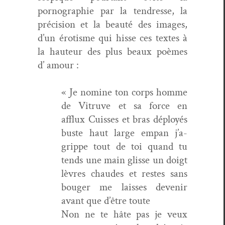
pornogra­phie par la ten­dresse, la
pré­ci­sion et la beauté des images,
d’un éro­tisme qui hisse ces textes à
la hau­teur des plus beaux poèmes
d’ amour :
« Je nomine ton corps homme
de Vit­ruve et sa force en
afflux Cuiss­es et bras déployés
buste haut large empan j’a­
grippe tout de toi quand tu
tends une main glisse un doigt
lèvres chaudes et restes sans
bouger me laiss­es devenir
avant que d’être toute
Non ne te hâte pas je veux