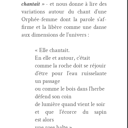
chan­tait »
- et nous donne à lire des
vari­a­tions autour du chant d’une
Orphée-femme dont la parole s’af­
firme et la libère comme une danse
aux dimen­sions de l’univers :
« Elle chantait.
En elle et autour, c’était
comme la roche doit se réjouir
d’être pour l’eau ruis­se­lante
un passage
ou comme le bois dans l’herbe
défend son coin
de lumière quand vient le soir
et que l’é­corce du sapin
est alors
une rose halte »