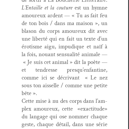
L’En­taille et la cou­ture
est un hymne
amoureux ardent — « Tu as fait feu
de ton bois / dans ma mai­son », un
bla­son du corps amoureux dit avec
une lib­erté qui en fait un texte d’un
éro­tisme aigu, impudique et naïf à
la fois, nouant sen­su­al­ité ani­male —
« Je suis cet ani­mal » dit la poète —
et ten­dresse presqu’en­fan­tine,
comme ici se décrivant « Le nez
sous ton ais­selle / comme une petite
bête ».
Cette mise à nu des corps dans l’am­
plex amoureux, cette «exac­ti­tude»
du lan­gage qui ose nom­mer chaque
geste, chaque détail, dans une série