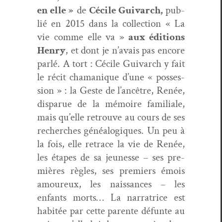
en elle
»
de
Cécile Guiv­arch,
pub­
lié en 2015 dans la col­lec­tion « La
vie comme elle va »
aux édi­tions
Hen­ry
, et dont je n’avais pas encore
par­lé. A tort : Cécile Guiv­arch y fait
le réc­it chamanique d’une « pos­ses­
sion » : la Geste de l’ancêtre, Renée,
dis­parue de la mémoire famil­iale,
mais qu’elle retrou­ve au cours de ses
recherch­es généalogiques. Un peu à
la fois, elle retrace la vie de Renée,
les étapes de sa jeunesse – ses pre­
mières règles, ses pre­miers émois
amoureux, les nais­sances – les
enfants morts… La nar­ra­trice est
habitée par cette par­ente défunte au