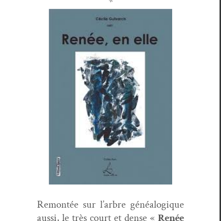
*
Remon­tée sur l’ar­bre généalogique
aus­si, le très court et dense «
Renée