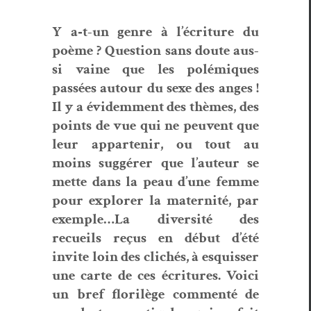
Y a‑t-un genre à l’écri­t­ure du
poème ?
Ques­tion sans doute aus­
si vaine que les polémiques
passées autour du sexe des anges !
I
l y a évidem­ment des thèmes, des
points de vue qui ne peu­vent que
leur appartenir, ou tout au
moins sug­gér­er que l’au­teur se
mette dans la peau d’une femme
pour explor­er la mater­nité, par
exemple…La diver­sité des
recueils reçus en début d’été
invite loin des clichés, à esquiss­er
une carte de ces écri­t­ures.
Voici
un bref flo­rilège com­men­té de