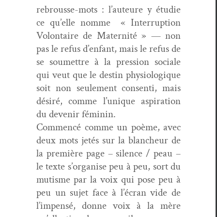
rebrousse-mots : l’au­teure y étudie
ce qu’elle nomme « Inter­rup­tion
Volon­taire de Mater­nité » — non
pas le refus d’en­fant, mais le refus de
se soumet­tre à la pres­sion sociale
qui veut que le des­tin phys­i­ologique
soit non seule­ment con­sen­ti, mais
désiré, comme l’u­nique aspi­ra­tion
du devenir féminin.
Com­mencé comme un poème, avec
deux mots jetés sur la blancheur de
la pre­mière page – silence / peau –
le texte s’or­gan­ise peu à peu, sort du
mutisme par la voix qui pose peu à
peu un sujet face à l’écran vide de
l’im­pen­sé, donne voix à la mère