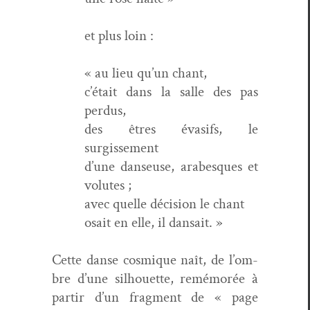
et plus loin :
« au lieu qu’un chant,
c’é­tait dans la salle des pas
perdus,
des êtres évasifs, le
surgissement
d’une danseuse, arabesques et
volutes ;
avec quelle déci­sion le chant
osait en elle, il dansait. »
Cette danse cos­mique naît, de l’om­
bre d’une sil­hou­ette, remé­morée à
par­tir d’un frag­ment de « page