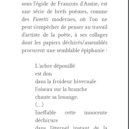
sous l’égide de François d’As­sise, est
une série de brefs poèmes, comme
des
Fioret­ti
mod­ernes, où l’on ne
peut s’empêcher de penser au tra­vail
d’artiste de la poète, à ses col­lages
dont les papiers déchirés/assemblés
pro­curent une sem­blable épiphanie :
L’ar­bre dépouillé
est don
dans la froideur hivernale
l’oiseau sur la branche
chante sa louange.
(…)
Inef­fa­ble cette inno­cente
déchirure
dans l’éter­nel instant de la