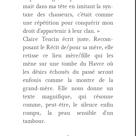
mait dans ma tête en imi­tant la syn­
taxe des chas­seurs, c’é­tait comme
une répéti­tion pour con­quérir mon
droit d’ap­partenir à leur clan. »
Claire Tencin écrit juste. Recom­
posant le Réc­it de/pour sa mère, elle
retisse ce lien mère/fille qui les
mène sur une tombe du Havre où
les désirs échoués du passé seront
enfouis comme la mon­tre de la
grand-mère. Elle nous donne un
texte mag­nifique, qui résonne
comme, peut-être, le silence enfin
rompu, la peau sen­si­ble d’un
tambour.