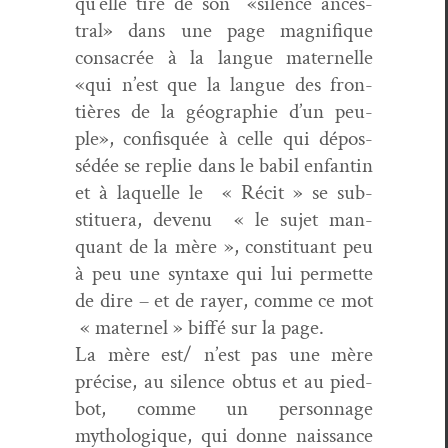
qu’elle tire de son «silence ances­
tral» dans une page mag­nifique
con­sacrée à la langue mater­nelle
«qui n’est que la langue des fron­
tières de la géo­gra­phie d’un peu­
ple», con­fisquée à celle qui dépos­
sédée se replie dans le babil enfan­tin
et à laque­lle le « Réc­it » se sub­
stituera, devenu « le sujet man­
quant de la mère », con­sti­tu­ant peu
à peu une syn­taxe qui lui per­me­tte
de dire – et de ray­er, comme ce mot
« mater­nel » bif­fé sur la page.
La mère est/ n’est pas une mère
pré­cise, au silence obtus et au pied-
bot, comme un per­son­nage
mythologique, qui donne nais­sance