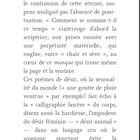
le con­tin­u­um de cette attente, sus­
pens souligné par l’ab­sence de ponc­
tu­a­tion. « Com­ment se nomme-t-il
ce temps » s’in­ter­roge d’abord la
scrip­trice, aux pris­es ensuite avec
une per­pé­tu­ité matérielle, qui
englue, entre « chair et sève », au
cœur de ce
manque
qui troue même
la page et la syntaxe.
Ces poèmes de désir, où la sen­su­al­
ité du monde (« une goutte de pluie
ven­true » par exem­ple) fait écho à
la « cal­ligra­phie las­cive » du corps,
dis­ent aus­si la hardiesse, l’im­pudeur
du désir féminin — « désir ani­mal »
— dans un lan­gage cru où le
scopique pour­tant évite la