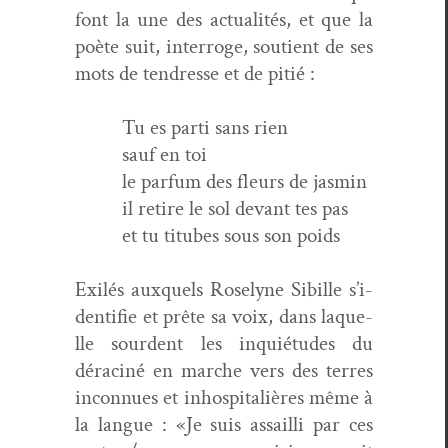
font la une des actu­al­ités, et que la
poète suit, inter­roge, sou­tient de ses
mots de ten­dresse et de pitié :
Tu es par­ti sans rien
sauf en toi
le par­fum des fleurs de jasmin
il retire le sol devant tes pas
et tu titubes sous son poids
Exilés aux­quels Rose­lyne Sibille s’i­
den­ti­fie et prête sa voix, dans laque­
lle sour­dent les inquié­tudes du
dérac­iné en marche vers des ter­res
incon­nues et inhos­pi­tal­ières même à
la langue : «Je suis assail­li par ces