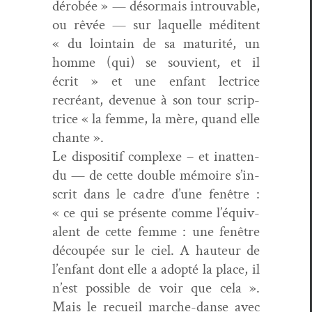
dérobée » — désor­mais introu­vable,
ou rêvée — sur laque­lle médi­tent
« du loin­tain de sa matu­rité, un
homme (qui) se sou­vient, et il
écrit » et une enfant lec­trice
recréant, dev­enue à son tour scrip­
trice « la femme, la mère, quand elle
chante ».
Le dis­posi­tif com­plexe – et inat­ten­
du — de cette dou­ble mémoire s’in­
scrit dans le cadre d’une fenêtre :
« ce qui se présente comme l’équiv­
a­lent de cette femme : une fenêtre
découpée sur le ciel. A hau­teur de
l’en­fant dont elle a adop­té la place, il
n’est pos­si­ble de voir que cela ».
Mais le recueil marche-danse avec