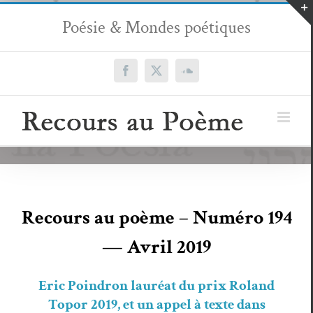
Passer
Poésie & Mondes poétiques
au
contenu
Facebook
X
SoundCloud
Recours au poème – Numéro 194
— Avril 2019
Eric Poindron
lau­réat du prix Roland
Topor 2019
, et un appel à texte dans