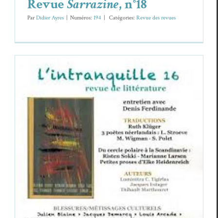
Revue
Sarrazine
, n°18
Par
Didier Ayres
|
Numéros:
194
|
Caté­gories:
Revue des revues
L’intranquille de printemps…
Revue des revues