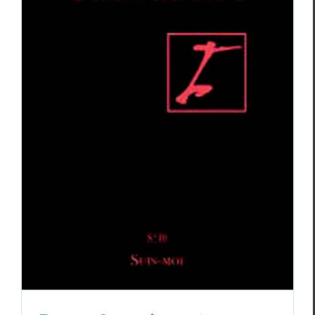
Revue
Sarrazine
, n°18
Revue des revues