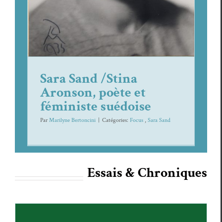
Sara Sand /Stina
Aronson, poète et
féministe suédoise
Par
Marilyne Bertoncini
|
Caté­gories:
Focus
,
Sara Sand
Essais & Chroniques