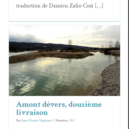
tra­duc­tion de Damien Zalio Così […]
Amont dévers, douzième livraison
Essais & Chroniques
Amont dévers, douzième
livraison
Par
Jean-Charles Vegliante
|
Numéros:
194