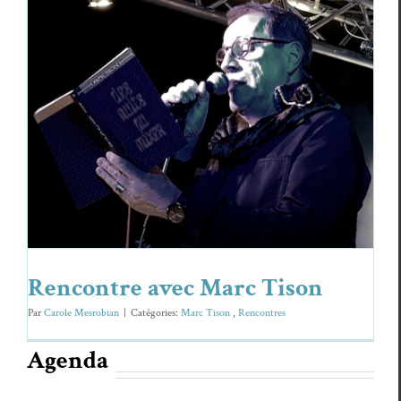
Rencontre avec Marc Tison
Marc Tison
Ren­con­tres
Rencontre avec Marc Tison
Par
Carole Mesrobian
|
Caté­gories:
Marc Tison
,
Ren­con­tres
Agenda