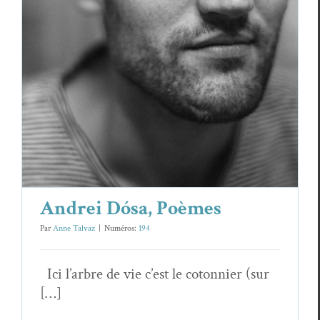
Essais & Chroniques
Andrei Dósa, Poèmes
Par
Anne Talvaz
|
Numéros:
194
Ici l’arbre de vie c’est le coton­nier (sur
[…]