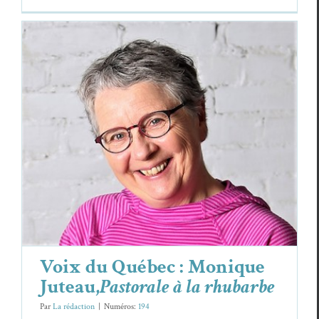
Voix du Québec : Monique
Juteau,
Pastorale à la rhubarbe
Essais & Chroniques
Monique Juteau
Voix du Québec : Monique
Juteau,
Pastorale à la rhubarbe
Par
La rédaction
|
Numéros:
194