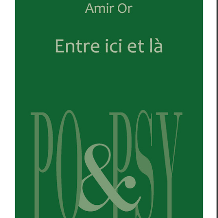
Bonnes Feuilles PO&PSY – Amir Or,
Rabih el-Atat
Amir Or
Blog
Essais & Chroniques
Rabih El Atat