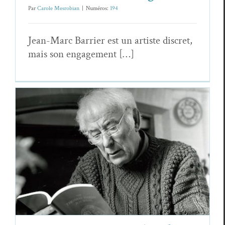
Par
Carole Mesrobian
|
Numéros:
194
Jean-Marc Bar­ri­er est un artiste dis­cret,
mais son engagement […]
Seamus Heaney, Poète de terrain : à
propos de
La Lucarne
suivi de
L’étrange et
le connu
Essais & Chroniques
Sea­mus Heaney