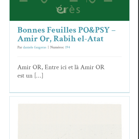
Bonnes Feuilles PO&PSY –
Amir Or, Rabih el-Atat
Par
daniele faugeras
|
Numéros:
194
Amir OR, Entre ici et là Amir OR
est un […]