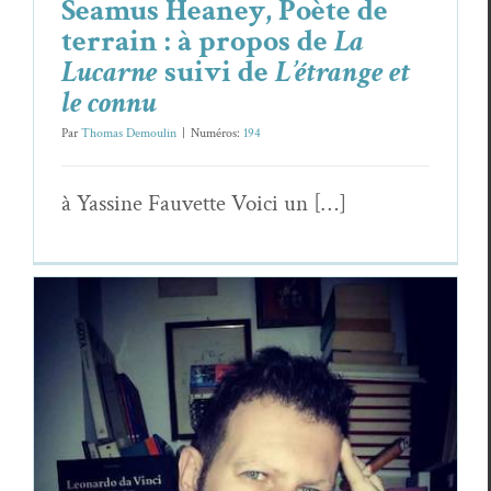
Seamus Heaney, Poète de
terrain : à propos de
La
Lucarne
suivi de
L’étrange et
le connu
Par
Thomas Demoulin
|
Numéros:
194
à Yas­sine Fau­vette Voici un […]