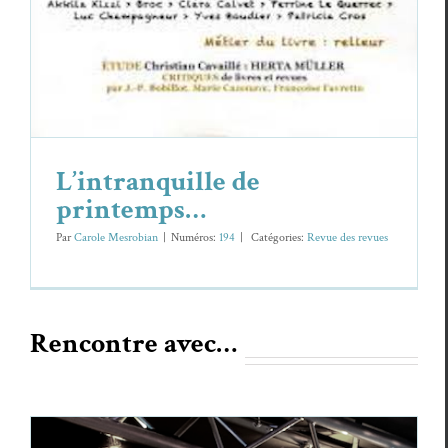
L’intranquille de
printemps…
Par
Carole Mesrobian
|
Numéros:
194
|
Caté­gories:
Revue des revues
Rencontre avec…