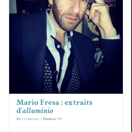
Mario Fresa : extraits d’
alluminio
Damien Zalio
Essais & Chroniques
Mario Fre­sa
Mario Fresa : extraits
d’
alluminio
Par
La rédaction
|
Numéros:
194