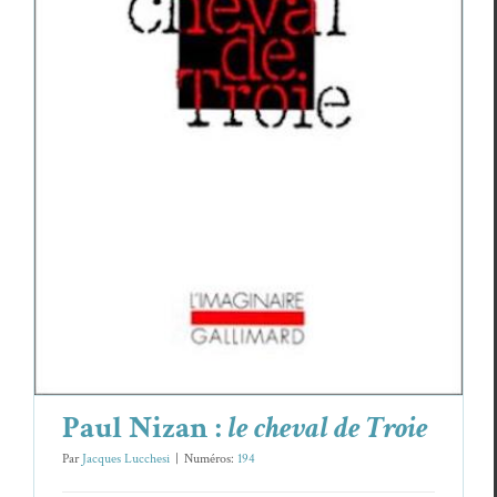
Paul Nizan :
le cheval de Troie
Essais & Chroniques
Paul Nizan
Paul Nizan :
le cheval de Troie
Par
Jacques Lucchesi
|
Numéros:
194