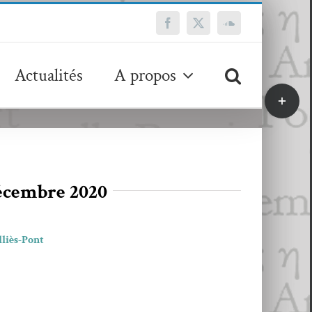
Facebook
X
SoundCloud
Actualités
A propos
Bascule
de
la
zone
de
la
cembre 2020
barre
coulissa
lliès-Pont