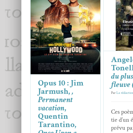
Angelo T
Opus 10 : Jim Jarmush,
,
du plus
Permanent vacation
,
(e
Quentin Tarantino,
Ange­lo Tonel­l
Once Upon a Time… in
Hollywood
Angel
Essais & Chroniques
Tonel
du plu
Opus 10 : Jim
fleuve 
Jarmush,
,
Par
La rédactio
Permanent
vacation
,
Ces poèm
Quentin
tie d’un
Tarantino,
prévu pa
Once Upon a