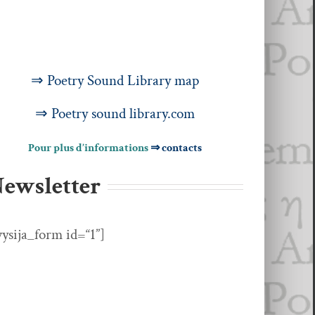
⇒ Poet­ry Sound Library map
⇒ Poet­ry sound library.com
Pour plus d’in­for­ma­tions
⇒
con­tacts
ewsletter
ysija_form id=“1”]