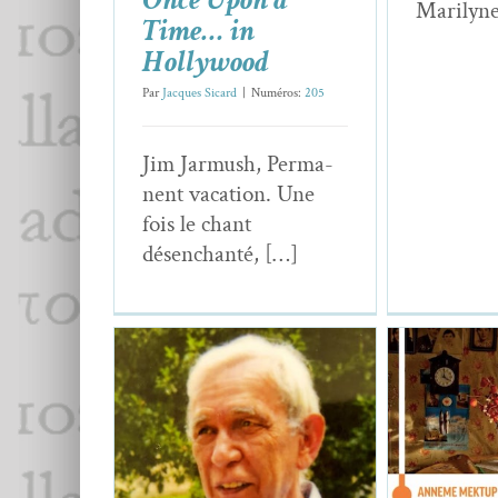
Marilyne
Time… in
Hollywood
Par
Jacques Sicard
|
Numéros:
205
Jim Jar­mush, Per­ma­
nent vaca­tion. Une
fois le chant
désenchanté, […]
Adige B
Mektup (L
Adi­ge Batur