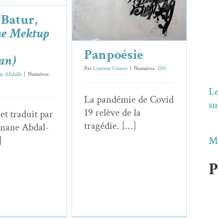
Essais & Chroniques
 Batur,
e Mektup
Panpoésie
an)
Par
Laurent Grison
|
Numéros:
205
e Abdalli
|
Numéros:
Le
La pandémie de Covid
su
19 relève de la
 et traduit par
tragédie. […]
nane Abdal­
]
Mo
P