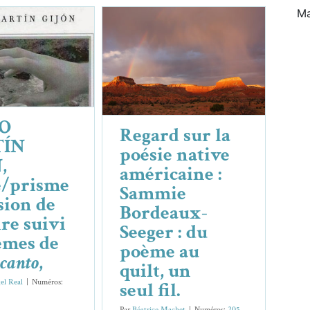
O MARTÍN
Regard sur la poésie
Poésie/prisme
native américaine :
on de traduire
Sammie Bordeaux-
 Poèmes de
Des
Seeger : du poème au
n canto
,
quilt, un seul fil.
O
& Chroniques
MARIO
Essais & Chroniques
Sam­mie Bordeaux-
Regard sur la
TÍN GIJÓN
Seeger
ÍN
poésie native
,
américaine :
e/prisme
Sammie
sion de
Bordeaux-
re suivi
Seeger : du
èmes de
poème au
 canto
,
quilt, un
el Real
|
Numéros:
seul fil.
Par
Béatrice Machet
|
Numéros:
205