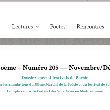
Lectures
Poètes
Rencontres
 poème – Numéro 205 — Novembre/Dé
Dossier spé­cial fes­ti­vals de Poésie
r les annu­la­tions du 38ème Marché de la Poésie et du fes­ti­val de So
Compte ren­du du Fes­ti­val des Voix Vives en
Méditer­ranée