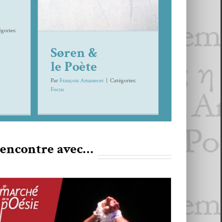
­gories:
Søren &
le Poète
Par
François Amanecer
|
Caté­gories:
Focus
encontre avec…