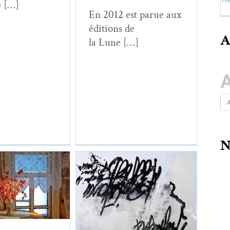
Yve
 […]
En 2012 est parue aux
édi­tions de
A
la Lune […]
N
atur,
Anneme
ettre à maman)
Panpoésie
Essais & Chroniques