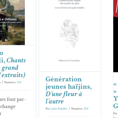
onelli,
Chants
 grand fleuve
Génération jeunes
xtraits)
haïjins,
D’une fleur à
i
Essais & Chroniques
l’autre
Essais & Chroniques
o
li,
Chants
s grand
(extraits)
Génération
«
n
|
Numéros:
205
jeunes haïjins,
»
D’une fleur à
Y
es font par­
l’autre
G
 échange
Par
Lydia Padellec
|
Numéros:
205
r
Pa