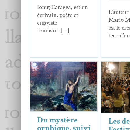
Ionuț Caragea, est un
L’au­teur
écrivain, poète et
Mario M
essay­iste
est le cré
roumain. […]
teur d’u
Du mystère orphique,
Les desso
suivi de
La Beauté
Voix
Eurydice, Chant III
Médi
Essais & Chroniques
Essai
Du mystère
Les d
orphique, suivi
Festiv