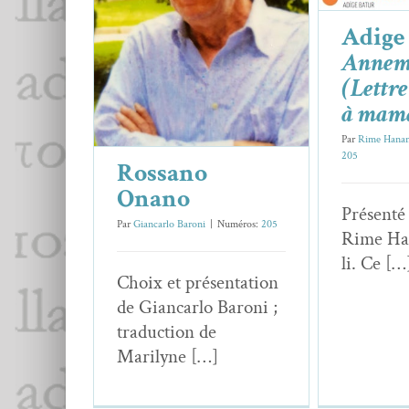
Rossano Onano
Adige
Essais & Chroniques
Rossano Onano
Annem
(Lettre
à mam
Par
Rime Hanan
205
Rossano
Onano
Présen­té
Par
Giancarlo Baroni
|
Numéros:
205
Rime Ha
li. Ce […
Choix et présen­ta­tion
de Gian­car­lo Baroni ;
tra­duc­tion de
Marilyne […]