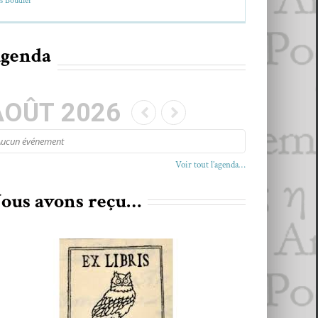
s Boudi­er
genda
AOÛT 2026
Aucun événe­ment
Voir tout l’agenda…
ous avons reçu…