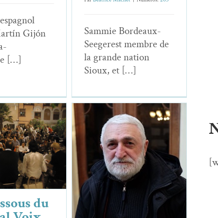
 espag­nol
Sam­mie Bor­deaux-
artín Gijón
Seegerest mem­bre de
a­
la grande nation
ne […]
Sioux, et […]
N
us du Festival
 Vives en
[w
terranée
Givi Alkhazichvili, Le
s & Chroniques
dernier poète
essous du
métaphysicien
al Voix