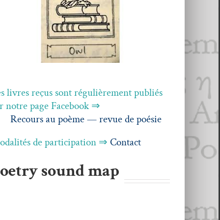
s livres reçus sont régulière­ment pub­liés
r notre page Facebook ⇒
Recours au poème — revue de poésie
dal­ités de par­tic­i­pa­tion ⇒
Con­tact
oetry sound map