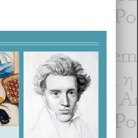
ure
Søren & le Poète
Focus