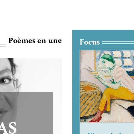
Poèmes en une
Focus
Eloge de la lect
Focus
rceron