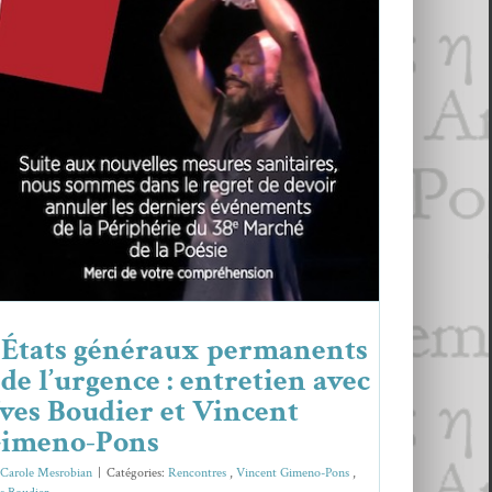
« États généraux permanents » de
l’urgence : entretien avec Yves
Boudier et Vincent Gimeno-Pons
Ren­con­tres
Vin­cent Gimeno-Pons
Yves Boudi­er
 États généraux permanents
 de l’urgence : entretien avec
ves Boudier et Vincent
imeno-Pons
r
Carole Mesrobian
|
Caté­gories:
Ren­con­tres
,
Vin­cent Gimeno-Pons
,