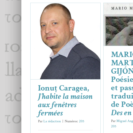
MARI
GIJÓN, 
et passi
suivi de
Ionuț Caragea,
J’habite
e
la maison aux fenêtres
MARI
Blog
Essais 
fermées
MAR
MART
Essais & Chroniques
Ionuț Caragea
GIJÓN
Poési
et pas
Ionuț Caragea,
tradui
J’habite la maison
de Po
aux fenêtres
Des en
fermées
Par
Miguel Ang
Par
La rédaction
|
Numéros:
205
205