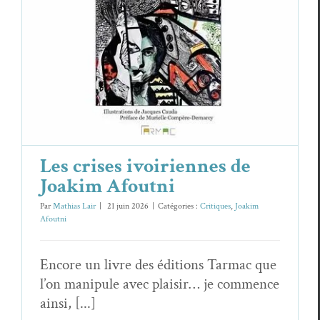
Les crises ivoiriennes de Joakim
Afoutni
Critiques
Joakim Afoutni
Les crises ivoiriennes de
Joakim Afoutni
Par
Mathias Lair
|
21 juin 2026
|
Catégories :
Critiques
,
Joakim
Afoutni
Encore un livre des éditions Tarmac que
l’on manipule avec plaisir… je commence
ainsi, [...]