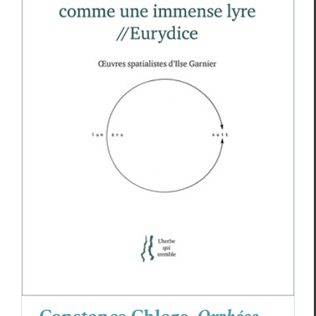
Constance Chlore,
Orphéee // Le monde
vibrera comme une immense lyre // Eurydice
Constance Chlore
Critiques