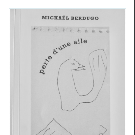
Mickaël Berdugo,
Perte d’une aile
Critiques
Mickaël Berdugo