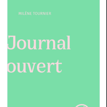
Alexandre Bonnet-Terrile,
La fête à
Landru
, Milène Tournier,
Journal ouvert
Alexandre Bonnet-Terrile
Critiques
Milène Tournier