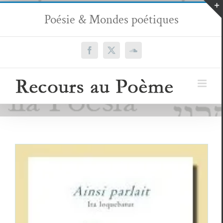
Passer
Poésie & Mondes poétiques
au
contenu
Facebook
X
SoundCloud